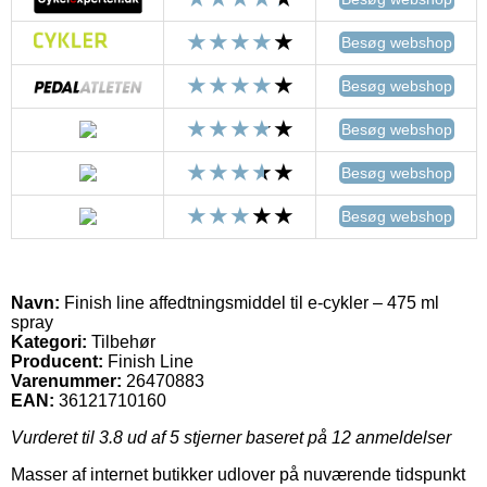
Besøg webshop
Besøg webshop
Besøg webshop
Besøg webshop
Besøg webshop
Navn:
Finish line affedtningsmiddel til e-cykler – 475 ml
spray
Kategori:
Tilbehør
Producent:
Finish Line
Varenummer:
26470883
EAN:
36121710160
Vurderet til
3.8
ud af 5 stjerner baseret på
12
anmeldelser
Masser af internet butikker udlover på nuværende tidspunkt