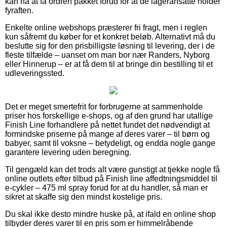
kan nå at få ordren pakket forud for at de lageransatte holder
fyraften.
Enkelte online webshops præsterer fri fragt, men i reglen
kun såfremt du køber for et konkret beløb. Alternativt må du
beslutte sig for den prisbilligste løsning til levering, der i de
fleste tilfælde – uanset om man bor nær Randers, Nyborg
eller Hinnerup – er at få dem til at bringe din bestilling til et
udleveringssted.
Det er meget smertefrit for forbrugerne at sammenholde
priser hos forskellige e-shops, og af den grund har utallige
Finish Line forhandlere på nettet fundet det nødvendigt at
formindske priserne på mange af deres varer – til børn og
babyer, samt til voksne – betydeligt, og endda nogle gange
garantere levering uden beregning.
Til gengæld kan det trods alt være gunstigt at tjekke nogle få
online outlets efter tilbud på Finish line affedtningsmiddel til
e-cykler – 475 ml spray forud for at du handler, så man er
sikret at skaffe sig den mindst kostelige pris.
Du skal ikke desto mindre huske på, at ifald en online shop
tilbyder deres varer til en pris som er himmelråbende