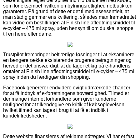
væsentligste regler der spiller ind i forbindelse med købet,
som for eksempel hvilken ombytningsrettighed netbutikken
garanterer. På grund af dette er det tilmed essesentielt, at
man stadig gemmer ens kvittering, således man fremadrettet
kan vidne om bestillingen af Finish line affedtningsmiddel til
e-cykler – 475 ml spray, uden hensyn til om du skal shoppe
til en herre eller dame.
Trustpilot frembringer helt ærlige løsninger til at eksaminere
en længere række eksisterende brugeres betragtninger og
herved er det prisværdigt, at du tager et kig på e-handlens
omtaler af Finish line affedtningsmiddel til e-cykler – 475 ml
spray inden du færdiggør din shopping.
Facebook genererer endvidere evigt udmærkede chancer
for at få indtryk af e-forretningens troværdighed. Tilmed er
der mange internet forhandlere som giver kunderne
mulighed for at tilkendegive en kritik af købsoplevelsen,
hvilket tilmed kan tages i brug til at få et indblik i
kundetilfredsheden.
Dette website finansieres af reklameindtægter. Vi har et fast