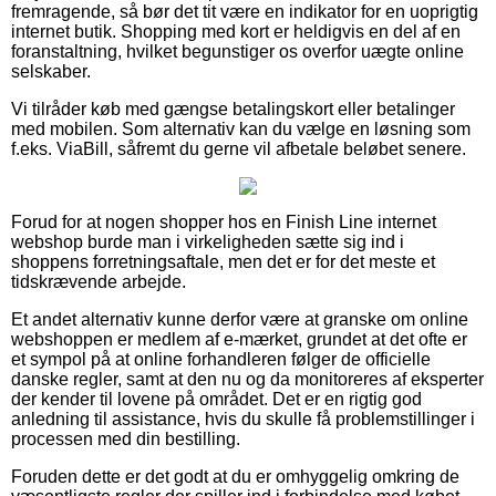
fremragende, så bør det tit være en indikator for en uoprigtig
internet butik. Shopping med kort er heldigvis en del af en
foranstaltning, hvilket begunstiger os overfor uægte online
selskaber.
Vi tilråder køb med gængse betalingskort eller betalinger
med mobilen. Som alternativ kan du vælge en løsning som
f.eks. ViaBill, såfremt du gerne vil afbetale beløbet senere.
Forud for at nogen shopper hos en Finish Line internet
webshop burde man i virkeligheden sætte sig ind i
shoppens forretningsaftale, men det er for det meste et
tidskrævende arbejde.
Et andet alternativ kunne derfor være at granske om online
webshoppen er medlem af e-mærket, grundet at det ofte er
et sympol på at online forhandleren følger de officielle
danske regler, samt at den nu og da monitoreres af eksperter
der kender til lovene på området. Det er en rigtig god
anledning til assistance, hvis du skulle få problemstillinger i
processen med din bestilling.
Foruden dette er det godt at du er omhyggelig omkring de