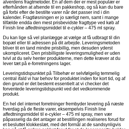
alverdens fragtmetoder. En af dem der er mest populær er
efterhånden at afsende til en pakkeshop, og så kan du bare
gå forbi efter de bestilte varer når det passer ind i din
kalender. Fragtløsningen er jo særligt nem, samt i mange
tilfælde endda den mest prisbevidste fragttype ved køb af
Finish line affedtningsmiddel til e-cykler – 475 ml spray.
Du kan lige så vel planlægge at vælge at få udbragt til din
bopæl eller til adressen på dit arbejde. Leveringsmetoden
bliver tit en tand mindre prisbillig, men desuden yderst
ukompliceret. Den prisbilligste leveringsmulighed er uden
tvivl at du selv henter produkterne, men dette kræver at du
lever tæt på e-forretningens lager.
Leveringstidspunktet på Tilbehør er selvfølgelig temmelig
central ifald vi har behov for produktet inden for kort tid, og af
den grund er det bestemt essentielt at vi checker det
forventede leveringstidspunkt ved det vedkommende
produkt.
En hel del internet forretninger frembyder levering på næste
hverdag på de fleste varer, eksempelvis Finish line
affedtningsmiddel til e-cykler – 475 ml spray, men vær
påpasselig da det antager at bestillingen realiseres forud for
et besluttet klokkeslæt, med det formål at de sandsynligvis