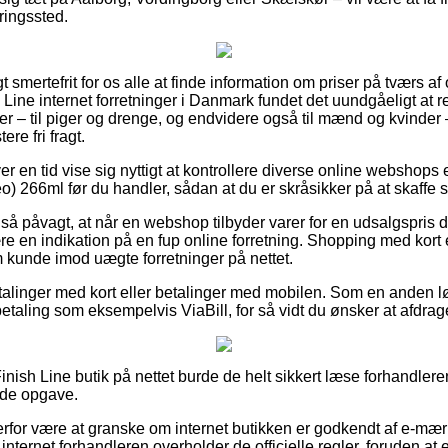
eringssted.
 smertefrit for os alle at finde information om priser på tværs af
 Line internet forretninger i Danmark fundet det uundgåeligt at 
r – til piger og drenge, og endvidere også til mænd og kvinder – 
re fri fragt.
er en tid vise sig nyttigt at kontrollere diverse online webshops e
o) 266ml før du handler, sådan at du er skråsikker på at skaffe s
så påvagt, at når en webshop tilbyder varer for en udsalgspris d
ære en indikation på en fup online forretning. Shopping med kort e
m kunde imod uægte forretninger på nettet.
betalinger med kort eller betalinger med mobilen. Som en anden 
betaling som eksempelvis ViaBill, for så vidt du ønsker at afdrag
inish Line butik på nettet burde de helt sikkert læse forhandler
nde opgave.
erfor være at granske om internet butikken er godkendt af e-mærk
 internet forhandleren overholder de officielle regler, foruden at