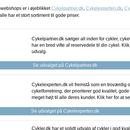
webshops er i øjeblikket
Cykelpartner.dk
,
Cykelexperten.dk
,
Cy
alle har et stort sortiment til gode priser.
Cykelpartner.dk sælger alt inden for cykler, cyke
har en bred vifte af reservedele til din cykel. Klik
udvalg.
Se udvalget på Cykelpartner.dk
Cykelexperten.dk vil fremstå som en troværdig o
cykelforretning, der prioriterer god kvalitet, god
meget højt til alle deres kunder. Klik her for at s
Se udvalget på Cykelexperten.dk
Cykler.dk har et solidt udvalg af cykler i god kvalit