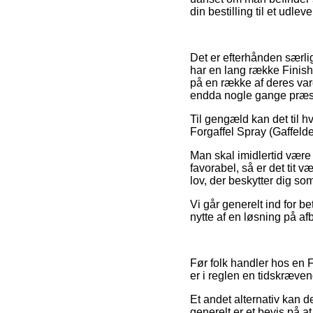
din bestilling til et udlev
Det er efterhånden særligt
har en lang række Finish
på en række af deres vare
endda nogle gange præste
Til gengæld kan det til hv
Forgaffel Spray (Gaffelde
Man skal imidlertid være 
favorabel, så er det tit v
lov, der beskytter dig so
Vi går generelt ind for 
nytte af en løsning på af
Før folk handler hos en F
er i reglen en tidskræve
Et andet alternativ kan d
generelt er et bevis på at