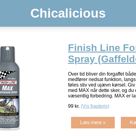
Chicalicious
Finish Line Fo
Spray (Gaffel
Over tid bliver din forgaffel båd
medfører nedsat funktion, lang
føles stiv ved ujævn kørsel. Giv 
med MAX når dette sker, og du 
væsentlig forbedring. MAX er l
99
kr.
(Vis fragtpris)
Læs mere »
Kø