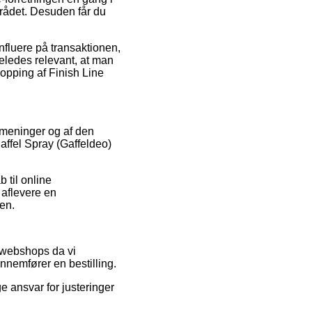
ådet. Desuden får du
nfluere på transaktionen,
geledes relevant, at man
opping af Finish Line
s meninger og af den
affel Spray (Gaffeldeo)
 til online
 aflevere en
en.
t webshops da vi
nnemfører en bestilling.
e ansvar for justeringer