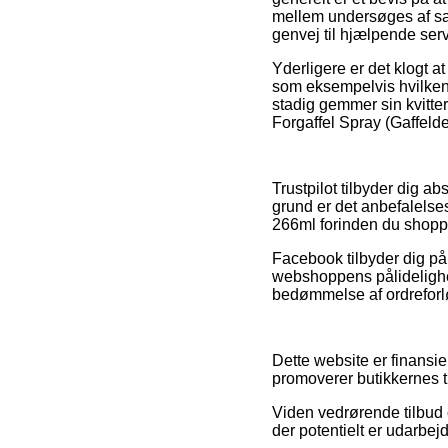
mellem undersøges af s
genvej til hjælpende serv
Yderligere er det klogt 
som eksempelvis hvilken r
stadig gemmer sin kvitte
Forgaffel Spray (Gaffeld
Trustpilot tilbyder dig a
grund er det anbefalelses
266ml forinden du shopp
Facebook tilbyder dig på
webshoppens pålidelighed
bedømmelse af ordreforlø
Dette website er finansi
promoverer butikkernes t
Viden vedrørende tilbud 
der potentielt er udarbej