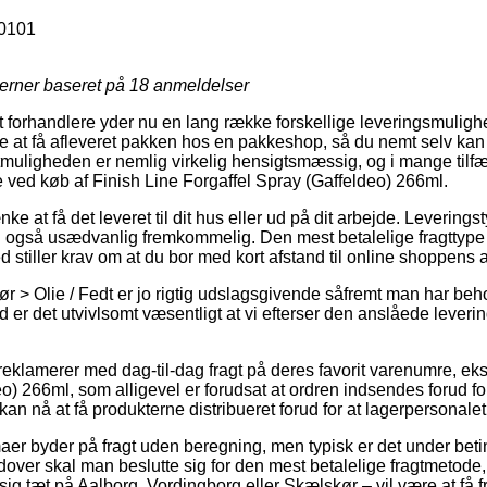
0101
jerner baseret på
18
anmeldelser
 forhandlere yder nu en lang række forskellige leveringsmulig
ge at få afleveret pakken hos en pakkeshop, så du nemt selv kan
gtmuligheden er nemlig virkelig hensigtsmæssig, og i mange til
 ved køb af Finish Line Forgaffel Spray (Gaffeldeo) 266ml.
 at få det leveret til dit hus eller ud på dit arbejde. Levering
en også usædvanlig fremkommelig. Den mest betalelige fragttype 
 stiller krav om at du bor med kort afstand til online shoppens 
ør > Olie / Fedt er jo rigtig udslagsgivende såfremt man har beh
 er det utvivlsomt væsentligt at vi efterser den anslåede leveri
reklamerer med dag-til-dag fragt på deres favorit varenumre, ek
o) 266ml, som alligevel er forudsat at ordren indsendes forud for
an nå at få produkterne distribueret forud for at lagerpersonalet 
maer byder på fragt uden beregning, men typisk er det under beti
over skal man beslutte sig for den mest betalelige fragtmetode, 
g tæt på Aalborg, Vordingborg eller Skælskør – vil være at få f