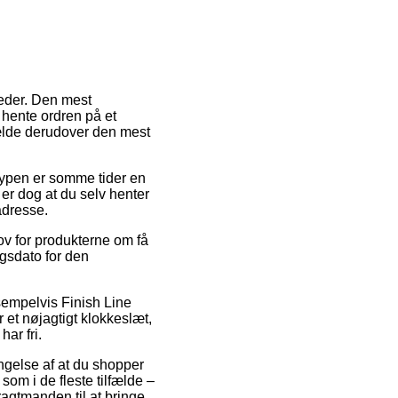
heder. Den mest
 hente ordren på et
fælde derudover den mest
stypen er somme tider en
er dog at du selv henter
adresse.
ov for produkterne om få
ngsdato for den
sempelvis Finish Line
 et nøjagtigt klokkeslæt,
har fri.
ngelse af at du shopper
som i de fleste tilfælde –
ragtmanden til at bringe