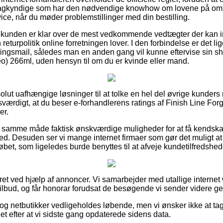
agkyndige som har den nødvendige knowhow om lovene på omr
ice, når du møder problemstillinger med din bestilling.
at kunden er klar over de mest vedkommende vedtægter der kan i
eturpolitik online forretningen lover. I den forbindelse er det li
ringsmail, således man en anden gang vil kunne eftervise sin sh
eo) 266ml, uden hensyn til om du er kvinde eller mand.
bsolut uafhængige løsninger til at tolke en hel del øvrige kunder
værdigt, at du beser e-forhandlerens ratings af Finish Line Forg
er.
 samme måde faktisk ønskværdige muligheder for at få kendskab
. Desuden ser vi mange internet firmaer som gør det muligt at
bet, som ligeledes burde benyttes til at afveje kundetilfredshed
eret ved hjælp af annoncer. Vi samarbejder med utallige interne
ilbud, og får honorar forudsat de besøgende vi sender videre ge
og netbutikker vedligeholdes løbende, men vi ønsker ikke at tag
det efter at vi sidste gang opdaterede sidens data.