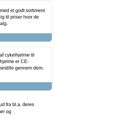
 med et godt sortiment
g til priser hvor de
alg.
f cykelhjelme til
lhjelme er CE-
 bestille gennem dem.
 fra bl.a. deres
mer og