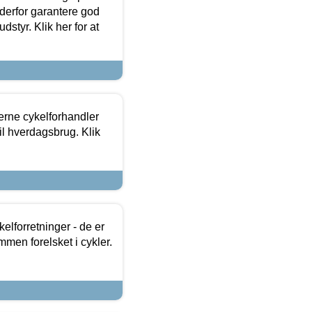
 derfor garantere god
dstyr. Klik her for at
erne cykelforhandler
til hverdagsbrug. Klik
lforretninger - de er
mmen forelsket i cykler.