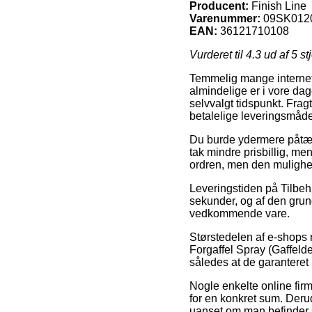
Producent:
Finish Line
Varenummer:
09SK012
EAN:
36121710108
Vurderet til
4.3
ud af 5 st
Temmelig mange internet
almindelige er i vore da
selvvalgt tidspunkt. Fra
betalelige leveringsmåde
Du burde ydermere påtænke
tak mindre prisbillig, m
ordren, men den mulighed
Leveringstiden på Tilbeh
sekunder, og af den grund
vedkommende vare.
Størstedelen af e-shops 
Forgaffel Spray (Gaffelde
således at de garanteret k
Nogle enkelte online fir
for en konkret sum. Derud
uanset om man befinder si