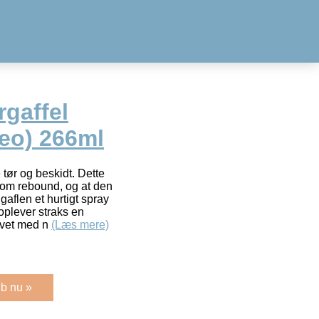
rgaffel
deo) 266ml
e tør og beskidt. Dette
som rebound, og at den
gaflen et hurtigt spray
oplever straks en
avet med n
(Læs mere)
b nu »