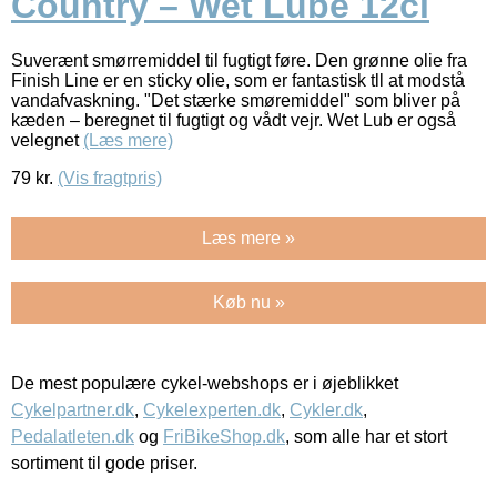
Country – Wet Lube 12cl
Suverænt smørremiddel til fugtigt føre. Den grønne olie fra
Finish Line er en sticky olie, som er fantastisk tll at modstå
vandafvaskning. "Det stærke smøremiddel" som bliver på
kæden – beregnet til fugtigt og vådt vejr. Wet Lub er også
velegnet
(Læs mere)
79
kr.
(Vis fragtpris)
Læs mere »
Køb nu »
De mest populære cykel-webshops er i øjeblikket
Cykelpartner.dk
,
Cykelexperten.dk
,
Cykler.dk
,
Pedalatleten.dk
og
FriBikeShop.dk
, som alle har et stort
sortiment til gode priser.