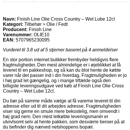
Navn:
Finish Line Olie Cross Country – Wet Lube 12cl
Kategori:
Tilbehør > Olie / Fedt
Producent:
Finish Line
Varenummer:
OLIE10
EAN:
5707965230095
Vurderet til
3.8
ud af 5 stjerner baseret på
4
anmeldelser
En stor portion internet butikker frembyder heldigvis flere
fragtmuligheder. Den mest almindelige er i øjeblikket at få
leveret til en pakkeshop, og så kan du blot hente de købte
varer når det passer ind i din hverdag. Fragtmuligheden er jo
i høj grad let gængelig, og i mange tilfælde også den
billigste leveringsudgave ved køb af Finish Line Olie Cross
Country – Wet Lube 12cl.
Du bør på samme måde vælge at få varerne leveret til din
adresse eller ud til dit arbejdes adresse. Fragtmuligheden
viser sig gerne en smule mere bekostelig, men omvendt i
høj grad nem. Den mest letkøbte leveringsmanér er
utvivlsomt selv at hente pakken, som desværre beroer på at
du befinder dig nærved netshoppens bopæl.