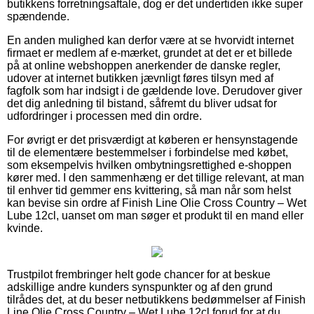
butikkens forretningsaftale, dog er det undertiden ikke super
spændende.
En anden mulighed kan derfor være at se hvorvidt internet
firmaet er medlem af e-mærket, grundet at det er et billede
på at online webshoppen anerkender de danske regler,
udover at internet butikken jævnligt føres tilsyn med af
fagfolk som har indsigt i de gældende love. Derudover giver
det dig anledning til bistand, såfremt du bliver udsat for
udfordringer i processen med din ordre.
For øvrigt er det prisværdigt at køberen er hensynstagende
til de elementære bestemmelser i forbindelse med købet,
som eksempelvis hvilken ombytningsrettighed e-shoppen
kører med. I den sammenhæng er det tillige relevant, at man
til enhver tid gemmer ens kvittering, så man når som helst
kan bevise sin ordre af Finish Line Olie Cross Country – Wet
Lube 12cl, uanset om man søger et produkt til en mand eller
kvinde.
Trustpilot frembringer helt gode chancer for at beskue
adskillige andre kunders synspunkter og af den grund
tilrådes det, at du beser netbutikkens bedømmelser af Finish
Line Olie Cross Country – Wet Lube 12cl forud for at du