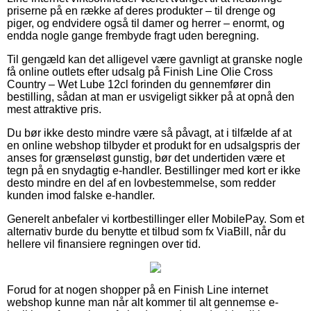
priserne på en række af deres produkter – til drenge og
piger, og endvidere også til damer og herrer – enormt, og
endda nogle gange frembyde fragt uden beregning.
Til gengæld kan det alligevel være gavnligt at granske nogle
få online outlets efter udsalg på Finish Line Olie Cross
Country – Wet Lube 12cl forinden du gennemfører din
bestilling, sådan at man er usvigeligt sikker på at opnå den
mest attraktive pris.
Du bør ikke desto mindre være så påvagt, at i tilfælde af at
en online webshop tilbyder et produkt for en udsalgspris der
anses for grænseløst gunstig, bør det undertiden være et
tegn på en snydagtig e-handler. Bestillinger med kort er ikke
desto mindre en del af en lovbestemmelse, som redder
kunden imod falske e-handler.
Generelt anbefaler vi kortbestillinger eller MobilePay. Som et
alternativ burde du benytte et tilbud som fx ViaBill, når du
hellere vil finansiere regningen over tid.
Forud for at nogen shopper på en Finish Line internet
webshop kunne man når alt kommer til alt gennemse e-