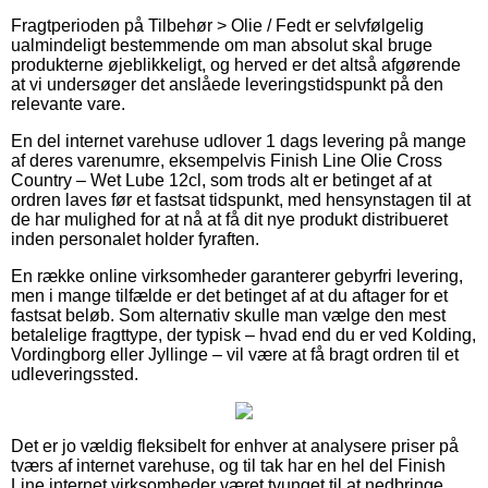
Fragtperioden på Tilbehør > Olie / Fedt er selvfølgelig
ualmindeligt bestemmende om man absolut skal bruge
produkterne øjeblikkeligt, og herved er det altså afgørende
at vi undersøger det anslåede leveringstidspunkt på den
relevante vare.
En del internet varehuse udlover 1 dags levering på mange
af deres varenumre, eksempelvis Finish Line Olie Cross
Country – Wet Lube 12cl, som trods alt er betinget af at
ordren laves før et fastsat tidspunkt, med hensynstagen til at
de har mulighed for at nå at få dit nye produkt distribueret
inden personalet holder fyraften.
En række online virksomheder garanterer gebyrfri levering,
men i mange tilfælde er det betinget af at du aftager for et
fastsat beløb. Som alternativ skulle man vælge den mest
betalelige fragttype, der typisk – hvad end du er ved Kolding,
Vordingborg eller Jyllinge – vil være at få bragt ordren til et
udleveringssted.
Det er jo vældig fleksibelt for enhver at analysere priser på
tværs af internet varehuse, og til tak har en hel del Finish
Line internet virksomheder været tvunget til at nedbringe