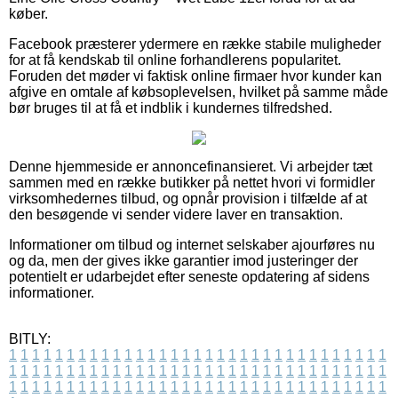
køber.
Facebook præsterer ydermere en række stabile muligheder
for at få kendskab til online forhandlerens popularitet.
Foruden det møder vi faktisk online firmaer hvor kunder kan
afgive en omtale af købsoplevelsen, hvilket på samme måde
bør bruges til at få et indblik i kundernes tilfredshed.
Denne hjemmeside er annoncefinansieret. Vi arbejder tæt
sammen med en række butikker på nettet hvori vi formidler
virksomhedernes tilbud, og opnår provision i tilfælde af at
den besøgende vi sender videre laver en transaktion.
Informationer om tilbud og internet selskaber ajourføres nu
og da, men der gives ikke garantier imod justeringer der
potentielt er udarbejdet efter seneste opdatering af sidens
informationer.
BITLY:
1
1
1
1
1
1
1
1
1
1
1
1
1
1
1
1
1
1
1
1
1
1
1
1
1
1
1
1
1
1
1
1
1
1
1
1
1
1
1
1
1
1
1
1
1
1
1
1
1
1
1
1
1
1
1
1
1
1
1
1
1
1
1
1
1
1
1
1
1
1
1
1
1
1
1
1
1
1
1
1
1
1
1
1
1
1
1
1
1
1
1
1
1
1
1
1
1
1
1