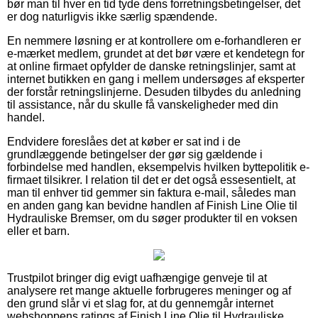
bør man til hver en tid tyde dens forretningsbetingelser, det
er dog naturligvis ikke særlig spændende.
En nemmere løsning er at kontrollere om e-forhandleren er
e-mærket medlem, grundet at det bør være et kendetegn for
at online firmaet opfylder de danske retningslinjer, samt at
internet butikken en gang i mellem undersøges af eksperter
der forstår retningslinjerne. Desuden tilbydes du anledning
til assistance, når du skulle få vanskeligheder med din
handel.
Endvidere foreslåes det at køber er sat ind i de
grundlæggende betingelser der gør sig gældende i
forbindelse med handlen, eksempelvis hvilken byttepolitik e-
firmaet tilsikrer. I relation til det er det også essesentielt, at
man til enhver tid gemmer sin faktura e-mail, således man
en anden gang kan bevidne handlen af Finish Line Olie til
Hydrauliske Bremser, om du søger produkter til en voksen
eller et barn.
Trustpilot bringer dig evigt uafhængige genveje til at
analysere ret mange aktuelle forbrugeres meninger og af
den grund slår vi et slag for, at du gennemgår internet
webshoppens ratings af Finish Line Olie til Hydrauliske