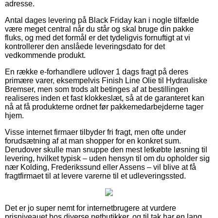
adresse.
Antal dages levering på Black Friday kan i nogle tilfælde
være meget central når du står og skal bruge din pakke
fluks, og med det formål er det tydeligvis fornuftigt at vi
kontrollerer den anslåede leveringsdato for det
vedkommende produkt.
En række e-forhandlere udlover 1 dags fragt på deres
primære varer, eksempelvis Finish Line Olie til Hydrauliske
Bremser, men som trods alt betinges af at bestillingen
realiseres inden et fast klokkeslæt, så at de garanteret kan
nå at få produkterne ordnet før pakkemedarbejderne tager
hjem.
Visse internet firmaer tilbyder fri fragt, men ofte under
forudsætning af at man shopper for en konkret sum.
Derudover skulle man snuppe den mest letkøbte løsning til
levering, hvilket typisk – uden hensyn til om du opholder sig
nær Kolding, Frederikssund eller Assens – vil blive at få
fragtfirmaet til at levere varerne til et udleveringssted.
Det er jo super nemt for internetbrugere at vurdere
prisniveauet hos diverse netbutikker, og til tak har en lang