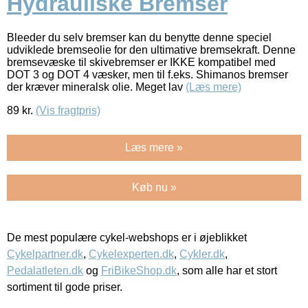
Hydrauliske Bremser
Bleeder du selv bremser kan du benytte denne speciel
udviklede bremseolie for den ultimative bremsekraft. Denne
bremsevæske til skivebremser er IKKE kompatibel med
DOT 3 og DOT 4 væsker, men til f.eks. Shimanos bremser
der kræver mineralsk olie. Meget lav
(Læs mere)
89
kr.
(Vis fragtpris)
Læs mere »
Køb nu »
De mest populære cykel-webshops er i øjeblikket
Cykelpartner.dk
,
Cykelexperten.dk
,
Cykler.dk
,
Pedalatleten.dk
og
FriBikeShop.dk
, som alle har et stort
sortiment til gode priser.