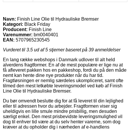
Navn:
Finish Line Olie til Hydrauliske Bremser
Kategori:
Black Friday
Producent:
Finish Line
Varenummer:
bm0040401
EAN:
5707965230545
Vurderet til
3.5
ud af 5 stjerner baseret på
39
anmeldelser
En lang række webshops i Danmark udlover til alt held
alverdens fragtformer. En af de mest populære er lige nu at
få afleveret pakken hos en pakkeshop, fordi du på den måde
nemt kan hente dine nye produkter når du har tid.
Fragtløsningen er nemlig særdeles ukompliceret, samt ofte
tilmed den mest letkøbte leveringsmodel ved køb af Finish
Line Olie til Hydrauliske Bremser.
Du bør omvendt beslutte dig for at få leveret til din lejlighed
eller til adressen hvor du arbejder. Fragtformen viser sig
uheldigvis en lille smule mindre prisbillig, men desuden
særligt enkel. Den mest prisbevidste leveringsmulighed vil
dog til enhver tid være at du selv henter varerne, som dog
kræver at du opholder dig i nærheden af e-handlens