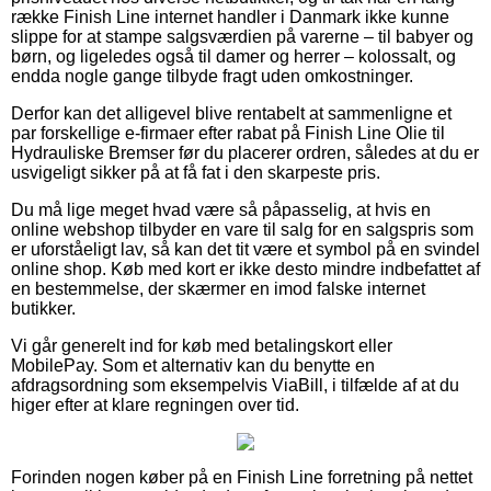
række Finish Line internet handler i Danmark ikke kunne
slippe for at stampe salgsværdien på varerne – til babyer og
børn, og ligeledes også til damer og herrer – kolossalt, og
endda nogle gange tilbyde fragt uden omkostninger.
Derfor kan det alligevel blive rentabelt at sammenligne et
par forskellige e-firmaer efter rabat på Finish Line Olie til
Hydrauliske Bremser før du placerer ordren, således at du er
usvigeligt sikker på at få fat i den skarpeste pris.
Du må lige meget hvad være så påpasselig, at hvis en
online webshop tilbyder en vare til salg for en salgspris som
er uforståeligt lav, så kan det tit være et symbol på en svindel
online shop. Køb med kort er ikke desto mindre indbefattet af
en bestemmelse, der skærmer en imod falske internet
butikker.
Vi går generelt ind for køb med betalingskort eller
MobilePay. Som et alternativ kan du benytte en
afdragsordning som eksempelvis ViaBill, i tilfælde af at du
higer efter at klare regningen over tid.
Forinden nogen køber på en Finish Line forretning på nettet