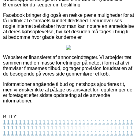
Bremser før du lægger din bestilling.
Facebook bringer dig også en række pæne muligheder for at
få indtryk af e-firmaets kundetilfredshed. Derudover ses
nogle internet selskaber hvor man kan notere en anmeldelse
af deres købsoplevelse, hvilket desuden må tages i brug til
at bedømme hvor glade kunderne er.
Websitet er finansieret af annonceindtægter. Vi arbejder tæt
sammen med en masse forretninger på nettet i form af at vi
fremviser firmaernes tilbud, og tager provision forudsat en af
de besøgende på vores side gennemfører et køb.
Informationer angående tilbud og netshops ajourføres tit,
men vi ønsker ikke at påtage os ansvaret for reguleringer der
er foretaget efter sidste opdatering af de anvendte
informationer.
BITLY:
1
1
1
1
1
1
1
1
1
1
1
1
1
1
1
1
1
1
1
1
1
1
1
1
1
1
1
1
1
1
1
1
1
1
1
1
1
1
1
1
1
1
1
1
1
1
1
1
1
1
1
1
1
1
1
1
1
1
1
1
1
1
1
1
1
1
1
1
1
1
1
1
1
1
1
1
1
1
1
1
1
1
1
1
1
1
1
1
1
1
1
1
1
1
1
1
1
1
1