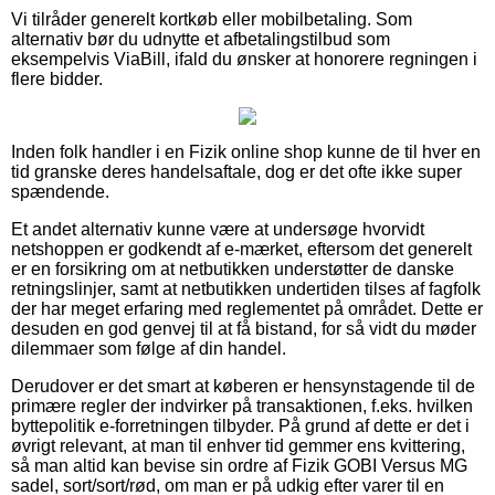
Vi tilråder generelt kortkøb eller mobilbetaling. Som
alternativ bør du udnytte et afbetalingstilbud som
eksempelvis ViaBill, ifald du ønsker at honorere regningen i
flere bidder.
Inden folk handler i en Fizik online shop kunne de til hver en
tid granske deres handelsaftale, dog er det ofte ikke super
spændende.
Et andet alternativ kunne være at undersøge hvorvidt
netshoppen er godkendt af e-mærket, eftersom det generelt
er en forsikring om at netbutikken understøtter de danske
retningslinjer, samt at netbutikken undertiden tilses af fagfolk
der har meget erfaring med reglementet på området. Dette er
desuden en god genvej til at få bistand, for så vidt du møder
dilemmaer som følge af din handel.
Derudover er det smart at køberen er hensynstagende til de
primære regler der indvirker på transaktionen, f.eks. hvilken
byttepolitik e-forretningen tilbyder. På grund af dette er det i
øvrigt relevant, at man til enhver tid gemmer ens kvittering,
så man altid kan bevise sin ordre af Fizik GOBI Versus MG
sadel, sort/sort/rød, om man er på udkig efter varer til en