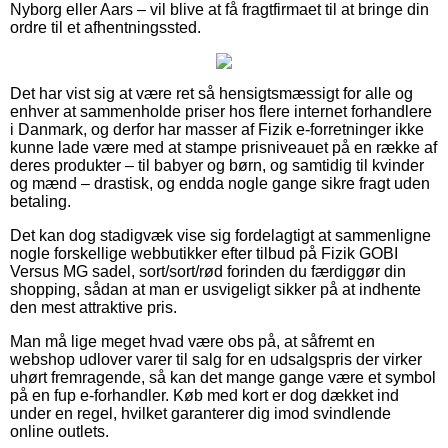
Nyborg eller Aars – vil blive at få fragtfirmaet til at bringe din
ordre til et afhentningssted.
Det har vist sig at være ret så hensigtsmæssigt for alle og
enhver at sammenholde priser hos flere internet forhandlere
i Danmark, og derfor har masser af Fizik e-forretninger ikke
kunne lade være med at stampe prisniveauet på en række af
deres produkter – til babyer og børn, og samtidig til kvinder
og mænd – drastisk, og endda nogle gange sikre fragt uden
betaling.
Det kan dog stadigvæk vise sig fordelagtigt at sammenligne
nogle forskellige webbutikker efter tilbud på Fizik GOBI
Versus MG sadel, sort/sort/rød forinden du færdiggør din
shopping, sådan at man er usvigeligt sikker på at indhente
den mest attraktive pris.
Man må lige meget hvad være obs på, at såfremt en
webshop udlover varer til salg for en udsalgspris der virker
uhørt fremragende, så kan det mange gange være et symbol
på en fup e-forhandler. Køb med kort er dog dækket ind
under en regel, hvilket garanterer dig imod svindlende
online outlets.