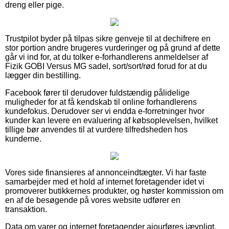
dreng eller pige.
Trustpilot byder på tilpas sikre genveje til at dechifrere en
stor portion andre brugeres vurderinger og på grund af dette
går vi ind for, at du tolker e-forhandlerens anmeldelser af
Fizik GOBI Versus MG sadel, sort/sort/rød forud for at du
lægger din bestilling.
Facebook fører til derudover fuldstændig pålidelige
muligheder for at få kendskab til online forhandlerens
kundefokus. Derudover ser vi endda e-forretninger hvor
kunder kan levere en evaluering af købsoplevelsen, hvilket
tillige bør anvendes til at vurdere tilfredsheden hos
kunderne.
Vores side finansieres af annonceindtægter. Vi har faste
samarbejder med et hold af internet foretagender idet vi
promoverer butikkernes produkter, og høster kommission om
en af de besøgende på vores website udfører en
transaktion.
Data om varer og internet foretagender ajourføres jævnligt,