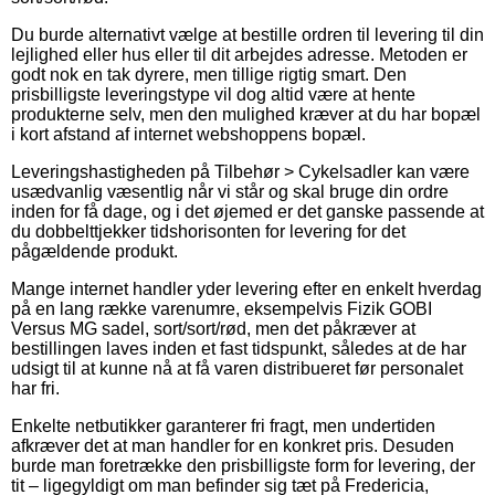
Du burde alternativt vælge at bestille ordren til levering til din
lejlighed eller hus eller til dit arbejdes adresse. Metoden er
godt nok en tak dyrere, men tillige rigtig smart. Den
prisbilligste leveringstype vil dog altid være at hente
produkterne selv, men den mulighed kræver at du har bopæl
i kort afstand af internet webshoppens bopæl.
Leveringshastigheden på Tilbehør > Cykelsadler kan være
usædvanlig væsentlig når vi står og skal bruge din ordre
inden for få dage, og i det øjemed er det ganske passende at
du dobbelttjekker tidshorisonten for levering for det
pågældende produkt.
Mange internet handler yder levering efter en enkelt hverdag
på en lang række varenumre, eksempelvis Fizik GOBI
Versus MG sadel, sort/sort/rød, men det påkræver at
bestillingen laves inden et fast tidspunkt, således at de har
udsigt til at kunne nå at få varen distribueret før personalet
har fri.
Enkelte netbutikker garanterer fri fragt, men undertiden
afkræver det at man handler for en konkret pris. Desuden
burde man foretrække den prisbilligste form for levering, der
tit – ligegyldigt om man befinder sig tæt på Fredericia,