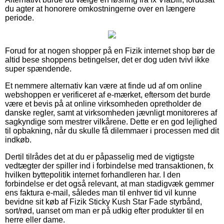
du agter at honorere omkostningerne over en længere
periode.
Forud for at nogen shopper på en Fizik internet shop bør de
altid bese shoppens betingelser, det er dog uden tvivl ikke
super spændende.
Et nemmere alternativ kan være at finde ud af om online
webshoppen er verificeret af e-mærket, eftersom det burde
være et bevis på at online virksomheden opretholder de
danske regler, samt at virksomheden jævnligt monitoreres af
sagkyndige som mestrer vilkårene. Dette er en god lejlighed
til opbakning, når du skulle få dilemmaer i processen med dit
indkøb.
Dertil tilrådes det at du er påpasselig med de vigtigste
vedtægter der spiller ind i forbindelse med transaktionen, fx
hvilken byttepolitik internet forhandleren har. I den
forbindelse er det også relevant, at man stadigvæk gemmer
ens faktura e-mail, således man til enhver tid vil kunne
bevidne sit køb af Fizik Sticky Kush Star Fade styrbånd,
sort/rød, uanset om man er på udkig efter produkter til en
herre eller dame.