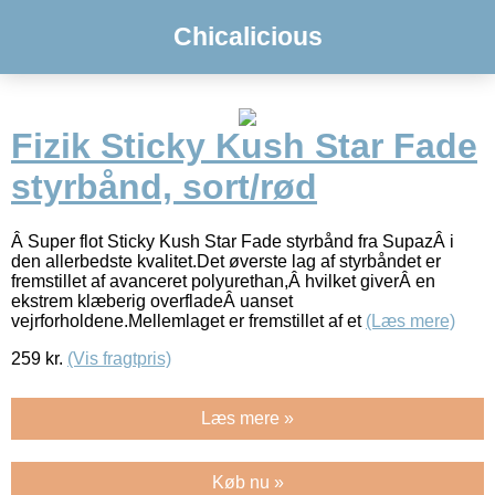
Chicalicious
Fizik Sticky Kush Star Fade
styrbånd, sort/rød
Â Super flot Sticky Kush Star Fade styrbånd fra SupazÂ i
den allerbedste kvalitet.Det øverste lag af styrbåndet er
fremstillet af avanceret polyurethan,Â hvilket giverÂ en
ekstrem klæberig overfladeÂ uanset
vejrforholdene.Mellemlaget er fremstillet af et
(Læs mere)
259
kr.
(Vis fragtpris)
Læs mere »
Køb nu »