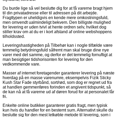
Du burde lige så vel beslutte dig for at få varerne bragt hjem
til din privatadresse eller til adressen på dit arbejde.
Fragttypen er uheldigvis en kende mere omkostningsfuld,
men omvendt ualmindeligt bekvem. Den billigste mulighed
for levering er uden tvivl at hente ordren selv, hvilket dog
stiller krav om at du er i kort afstand af online webshoppens
tilholdssted.
Leveringshastigheden på Tilbehør kan i nogle tilfælde være
temmelig betydningsfuld såfremt man skal bruge dine nye
varer med det samme, og derfor er det temmelig fornuftigt at
man besigtiger tidshorisonten for levering for den
vedkommende vare.
Masser af internet foretagender garanterer levering på næste
hverdag på en masse varenumre, eksempelvis Fizik Sticky
Kush Star Fade styrbånd, sort/rød, som dog er regnet ud fra
at handlen gemmenføres forinden et angivent tidspunkt, så
de kan nå at få varerne ud af døren forud for at personalet får
fri.
Enkelte online butikker garanterer gratis fragt, men typisk
kun hvis du handler for en bestemt sum. Alternativt skulle du
beslutte sig for den mest letkøbte metode til levering, som i