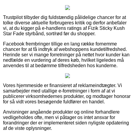
Trustpilot tilbyder dig fuldstændig pålidelige chancer for at
tolke diverse aktuelle forbrugeres kritik og derfor anbefaler
vi, at du kigger på e-handlens ratings af Fizik Sticky Kush
Star Fade styrbånd, sort/rød før du shopper.
Facebook frembringer tillige en lang række fornemme
chancer for at få indtryk af webshoppens kundetilfredshed.
Herinde ser vi mange forretninger på nettet hvor kunder kan
nedfælde en vurdering af deres køb, hvilket ligeledes må
anvendes til at bedømme tilfredsheden hos kunderne.
Vores hjemmeside er finansieret af reklameindtægter. Vi
samarbejder med utallige e-forretninger i form af at vi
publicerer virksomhedernes produkter, og modtager honorar
for så vidt vores besøgende fuldfører en handel.
Anvisninger angående produkter og online forhandlere
vedligeholdes ofte, men vi påtager os intet ansvar for
forandringer der er implementeret siden nyligste opdatering
af de viste oplysninger.