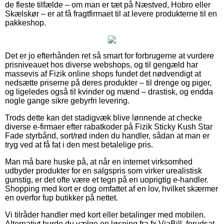
de fleste tilfælde – om man er tæt på Næstved, Hobro eller
Skælskør – er at få fragtfirmaet til at levere produkterne til en
pakkeshop.
Det er jo efterhånden ret så smart for forbrugerne at vurdere
prisniveauet hos diverse webshops, og til gengæld har
massevis af Fizik online shops fundet det nødvendigt at
nedsætte priserne på deres produkter – til drenge og piger,
og ligeledes også til kvinder og mænd – drastisk, og endda
nogle gange sikre gebyrfri levering.
Trods dette kan det stadigvæk blive lønnende at checke
diverse e-firmaer efter rabatkoder på Fizik Sticky Kush Star
Fade styrbånd, sort/rød inden du handler, sådan at man er
tryg ved at få fat i den mest betalelige pris.
Man må bare huske på, at når en internet virksomhed
udbyder produkter for en salgspris som virker urealistisk
gunstig, er det ofte være et tegn på en uoprigtig e-handler.
Shopping med kort er dog omfattet af en lov, hvilket skærmer
en overfor fup butikker på nettet.
Vi tilråder handler med kort eller betalinger med mobilen.
Alternativt burde du vælge en løsning fra fx ViaBill, forudsat