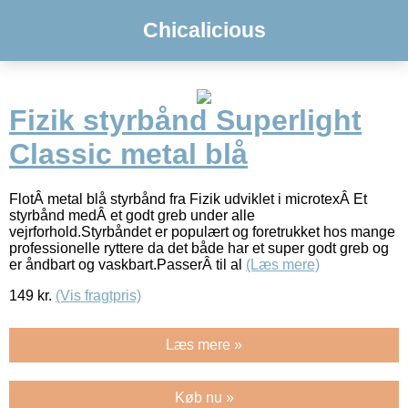
Chicalicious
Fizik styrbånd Superlight
Classic metal blå
FlotÂ metal blå styrbånd fra Fizik udviklet i microtexÂ Et
styrbånd medÂ et godt greb under alle
vejrforhold.Styrbåndet er populært og foretrukket hos mange
professionelle ryttere da det både har et super godt greb og
er åndbart og vaskbart.PasserÂ til al
(Læs mere)
149
kr.
(Vis fragtpris)
Læs mere »
Køb nu »