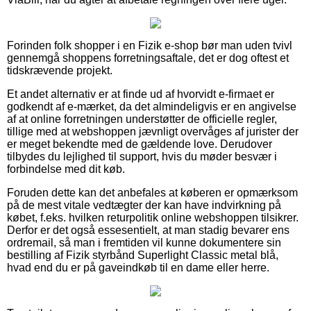
Forinden folk shopper i en Fizik e-shop bør man uden tvivl
gennemgå shoppens forretningsaftale, det er dog oftest et
tidskrævende projekt.
Et andet alternativ er at finde ud af hvorvidt e-firmaet er
godkendt af e-mærket, da det almindeligvis er en angivelse
af at online forretningen understøtter de officielle regler,
tillige med at webshoppen jævnligt overvåges af jurister der
er meget bekendte med de gældende love. Derudover
tilbydes du lejlighed til support, hvis du møder besvær i
forbindelse med dit køb.
Foruden dette kan det anbefales at køberen er opmærksom
på de mest vitale vedtægter der kan have indvirkning på
købet, f.eks. hvilken returpolitik online webshoppen tilsikrer.
Derfor er det også essesentielt, at man stadig bevarer ens
ordremail, så man i fremtiden vil kunne dokumentere sin
bestilling af Fizik styrbånd Superlight Classic metal blå,
hvad end du er på gaveindkøb til en dame eller herre.