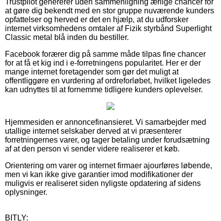
Trustpilot genererer uden sammenligning ærlige chancer for
at gøre dig bekendt med en stor gruppe nuværende kunders
opfattelser og herved er det en hjælp, at du udforsker
internet virksomhedens omtaler af Fizik styrbånd Superlight
Classic metal blå inden du bestiller.
Facebook forærer dig på samme måde tilpas fine chancer
for at få et kig ind i e-forretningens popularitet. Her er der
mange internet foretagender som gør det muligt at
offentliggøre en vurdering af ordreforløbet, hvilket ligeledes
kan udnyttes til at fornemme tidligere kunders oplevelser.
Hjemmesiden er annoncefinansieret. Vi samarbejder med
utallige internet selskaber derved at vi præsenterer
forretningernes varer, og tager betaling under forudsætning
af at den person vi sender videre realiserer et køb.
Orientering om varer og internet firmaer ajourføres løbende,
men vi kan ikke give garantier imod modifikationer der
muligvis er realiseret siden nyligste opdatering af sidens
oplysninger.
BITLY: