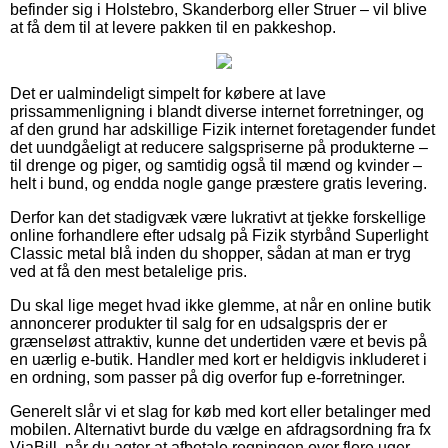
befinder sig i Holstebro, Skanderborg eller Struer – vil blive
at få dem til at levere pakken til en pakkeshop.
Det er ualmindeligt simpelt for købere at lave
prissammenligning i blandt diverse internet forretninger, og
af den grund har adskillige Fizik internet foretagender fundet
det uundgåeligt at reducere salgspriserne på produkterne –
til drenge og piger, og samtidig også til mænd og kvinder –
helt i bund, og endda nogle gange præstere gratis levering.
Derfor kan det stadigvæk være lukrativt at tjekke forskellige
online forhandlere efter udsalg på Fizik styrbånd Superlight
Classic metal blå inden du shopper, sådan at man er tryg
ved at få den mest betalelige pris.
Du skal lige meget hvad ikke glemme, at når en online butik
annoncerer produkter til salg for en udsalgspris der er
grænseløst attraktiv, kunne det undertiden være et bevis på
en uærlig e-butik. Handler med kort er heldigvis inkluderet i
en ordning, som passer på dig overfor fup e-forretninger.
Generelt slår vi et slag for køb med kort eller betalinger med
mobilen. Alternativt burde du vælge en afdragsordning fra fx
ViaBill, når du agter at afbetale regningen over flere uger.