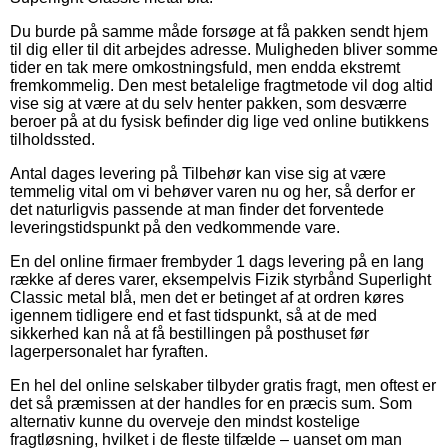
Du burde på samme måde forsøge at få pakken sendt hjem
til dig eller til dit arbejdes adresse. Muligheden bliver somme
tider en tak mere omkostningsfuld, men endda ekstremt
fremkommelig. Den mest betalelige fragtmetode vil dog altid
vise sig at være at du selv henter pakken, som desværre
beroer på at du fysisk befinder dig lige ved online butikkens
tilholdssted.
Antal dages levering på Tilbehør kan vise sig at være
temmelig vital om vi behøver varen nu og her, så derfor er
det naturligvis passende at man finder det forventede
leveringstidspunkt på den vedkommende vare.
En del online firmaer frembyder 1 dags levering på en lang
række af deres varer, eksempelvis Fizik styrbånd Superlight
Classic metal blå, men det er betinget af at ordren køres
igennem tidligere end et fast tidspunkt, så at de med
sikkerhed kan nå at få bestillingen på posthuset før
lagerpersonalet har fyraften.
En hel del online selskaber tilbyder gratis fragt, men oftest er
det så præmissen at der handles for en præcis sum. Som
alternativ kunne du overveje den mindst kostelige
fragtløsning, hvilket i de fleste tilfælde – uanset om man