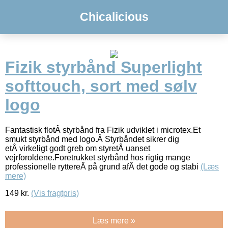
Chicalicious
Fizik styrbånd Superlight
softtouch, sort med sølv
logo
Fantastisk flotÂ styrbånd fra Fizik udviklet i microtex.Et
smukt styrbånd med logo.Â Styrbåndet sikrer dig
etÂ virkeligt godt greb om styretÂ uanset
vejrforoldene.Foretrukket styrbånd hos rigtig mange
professionelle ryttereÂ på grund afÂ det gode og stabi
(Læs
mere)
149
kr.
(Vis fragtpris)
Læs mere »