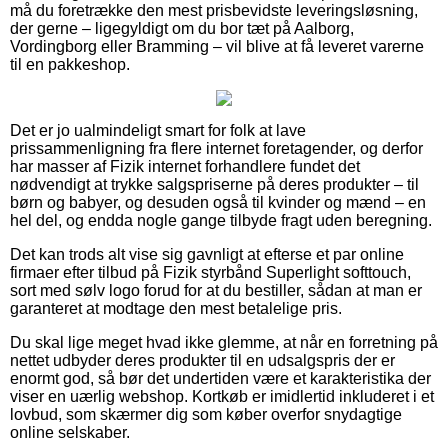
må du foretrække den mest prisbevidste leveringsløsning,
der gerne – ligegyldigt om du bor tæt på Aalborg,
Vordingborg eller Bramming – vil blive at få leveret varerne
til en pakkeshop.
Det er jo ualmindeligt smart for folk at lave
prissammenligning fra flere internet foretagender, og derfor
har masser af Fizik internet forhandlere fundet det
nødvendigt at trykke salgspriserne på deres produkter – til
børn og babyer, og desuden også til kvinder og mænd – en
hel del, og endda nogle gange tilbyde fragt uden beregning.
Det kan trods alt vise sig gavnligt at efterse et par online
firmaer efter tilbud på Fizik styrbånd Superlight softtouch,
sort med sølv logo forud for at du bestiller, sådan at man er
garanteret at modtage den mest betalelige pris.
Du skal lige meget hvad ikke glemme, at når en forretning på
nettet udbyder deres produkter til en udsalgspris der er
enormt god, så bør det undertiden være et karakteristika der
viser en uærlig webshop. Kortkøb er imidlertid inkluderet i et
lovbud, som skærmer dig som køber overfor snydagtige
online selskaber.