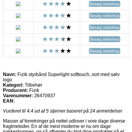
Besøg webshop
Besøg webshop
Besøg webshop
Besøg webshop
Besøg webshop
Navn:
Fizik styrbånd Superlight softtouch, sort med sølv
logo
Kategori:
Tilbehør
Producent:
Fizik
Varenummer:
26470937
EAN:
Vurderet til
4.4
ud af 5 stjerner baseret på
24
anmeldelser
Masser af forretninger på nettet udlover i vore dage diverse
fragtmetoder. En af de mest moderne er nu om dage
pakkeshoppen, og så afhenter du blot dine produkter på et