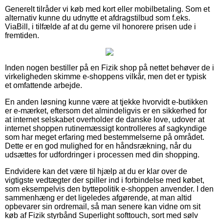
Generelt tilråder vi køb med kort eller mobilbetaling. Som et
alternativ kunne du udnytte et afdragstilbud som f.eks.
ViaBill, i tilfælde af at du gerne vil honorere prisen ude i
fremtiden.
Inden nogen bestiller på en Fizik shop på nettet behøver de i
virkeligheden skimme e-shoppens vilkår, men det er typisk
et omfattende arbejde.
En anden løsning kunne være at tjekke hvorvidt e-butikken
er e-mærket, eftersom det almindeligvis er en sikkerhed for
at internet selskabet overholder de danske love, udover at
internet shoppen rutinemæssigt kontrolleres af sagkyndige
som har meget erfaring med bestemmelserne på området.
Dette er en god mulighed for en håndsrækning, når du
udsættes for udfordringer i processen med din shopping.
Endvidere kan det være til hjælp at du er klar over de
vigtigste vedtægter der spiller ind i forbindelse med købet,
som eksempelvis den byttepolitik e-shoppen anvender. I den
sammenhæng er det ligeledes afgørende, at man altid
opbevarer sin ordremail, så man senere kan vidne om sit
køb af Fizik styrbånd Superlight softtouch, sort med sølv