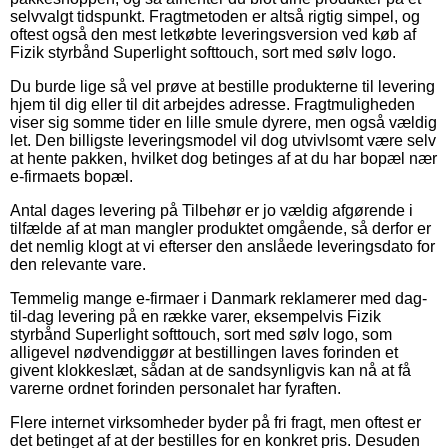
selvvalgt tidspunkt. Fragtmetoden er altså rigtig simpel, og
oftest også den mest letkøbte leveringsversion ved køb af
Fizik styrbånd Superlight softtouch, sort med sølv logo.
Du burde lige så vel prøve at bestille produkterne til levering
hjem til dig eller til dit arbejdes adresse. Fragtmuligheden
viser sig somme tider en lille smule dyrere, men også vældig
let. Den billigste leveringsmodel vil dog utvivlsomt være selv
at hente pakken, hvilket dog betinges af at du har bopæl nær
e-firmaets bopæl.
Antal dages levering på Tilbehør er jo vældig afgørende i
tilfælde af at man mangler produktet omgående, så derfor er
det nemlig klogt at vi efterser den anslåede leveringsdato for
den relevante vare.
Temmelig mange e-firmaer i Danmark reklamerer med dag-
til-dag levering på en række varer, eksempelvis Fizik
styrbånd Superlight softtouch, sort med sølv logo, som
alligevel nødvendiggør at bestillingen laves forinden et
givent klokkeslæt, sådan at de sandsynligvis kan nå at få
varerne ordnet forinden personalet har fyraften.
Flere internet virksomheder byder på fri fragt, men oftest er
det betinget af at der bestilles for en konkret pris. Desuden