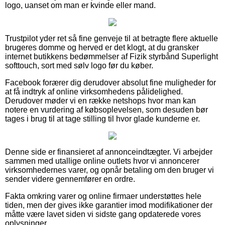
logo, uanset om man er kvinde eller mand.
Trustpilot yder ret så fine genveje til at betragte flere aktuelle
brugeres domme og herved er det klogt, at du gransker
internet butikkens bedømmelser af Fizik styrbånd Superlight
softtouch, sort med sølv logo før du køber.
Facebook forærer dig derudover absolut fine muligheder for
at få indtryk af online virksomhedens pålidelighed.
Derudover møder vi en række netshops hvor man kan
notere en vurdering af købsoplevelsen, som desuden bør
tages i brug til at tage stilling til hvor glade kunderne er.
Denne side er finansieret af annonceindtægter. Vi arbejder
sammen med utallige online outlets hvor vi annoncerer
virksomhedernes varer, og opnår betaling om den bruger vi
sender videre gennemfører en ordre.
Fakta omkring varer og online firmaer understøttes hele
tiden, men der gives ikke garantier imod modifikationer der
måtte være lavet siden vi sidste gang opdaterede vores
oplysninger.