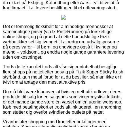
du er tæt på Esbjerg, Kalundborg eller Aars – vil blive at få
fragtfirmaet til at levere bestillingen til et udleveringssted.
Det er temmelig fleksibelt for almindelige mennesker at
sammenligne priser (via fx PriceRunner) på forskellige
online shops, og på grund af dette har adskillige Fizik
webbutikker set sig tvunget til at reducere udsalgspriserne
på deres varer – til børn, og endvidere også til kvinder og
mænd – voldsomt, og endda nogle gange garantere levering
uden omkostninger.
Trods dette kan det trods alt vise sig rentabelt at besigtige
flere shops på nettet efter udsalg på Fizik Super Sticky Kush
styrbånd, gun metal forud for at du bestiller, så man ikke er i
tvivl om at antage den mest attraktive pris.
Du må blot være klar over, at hvis en netbutik udlover deres
produkter til salg for en salgspris som virker mystisk letkøbt,
er det mange gange være en varsel om en uærlig webshop.
Køb med betalingskort er trods alt inkluderet i en anordning,
som støtter dig overfor svindlende outlets på nettet.
Vi anbefaler shopping med kort eller betalinger med
mobilen. Som en alternativ mulighed kan du bruge en