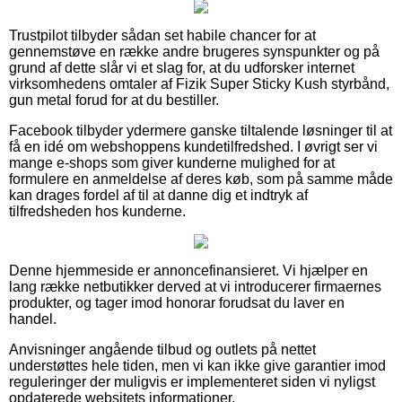
Trustpilot tilbyder sådan set habile chancer for at
gennemstøve en række andre brugeres synspunkter og på
grund af dette slår vi et slag for, at du udforsker internet
virksomhedens omtaler af Fizik Super Sticky Kush styrbånd,
gun metal forud for at du bestiller.
Facebook tilbyder ydermere ganske tiltalende løsninger til at
få en idé om webshoppens kundetilfredshed. I øvrigt ser vi
mange e-shops som giver kunderne mulighed for at
formulere en anmeldelse af deres køb, som på samme måde
kan drages fordel af til at danne dig et indtryk af
tilfredsheden hos kunderne.
Denne hjemmeside er annoncefinansieret. Vi hjælper en
lang række netbutikker derved at vi introducerer firmaernes
produkter, og tager imod honorar forudsat du laver en
handel.
Anvisninger angående tilbud og outlets på nettet
understøttes hele tiden, men vi kan ikke give garantier imod
reguleringer der muligvis er implementeret siden vi nyligst
opdaterede websitets informationer.