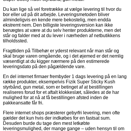
Du kan lige så vel foretrække at vælge levering til hvor du
bor eller ud på dit arbejde. Leveringsmetoden bliver
almindeligvis en kende mere bekostelig, men endda
ekstremt nem. Den billigste leveringsversion kan ikke
benægtes at være at du selv henter produkterne, men det
står og falder med at du lever i nærheden af netbutikkens
tilholdssted.
Fragttiden på Tilbehør er yderst relevant når man står og
skal bruge varen omgående, og i det øjemed er det nemlig
væsentligt at du kigger nærmere på den estimerede
leveringsdato på den pågældende vare.
En del internet firmaer frembyder 1 dags levering på en lang
række produkter, eksempelvis Fizik Super Sticky Kush
styrbånd, gun metal, som er betinget af at bestillingen
realiseres forud for et aftalt klokkeslæt, således at de har
mulighed for at nå at få bestillingen afsted inden de
pakkeansatte får fri.
Flere internet shops præsterer gebyrfri levering, men ofte
gælder det kun hvis der indkøbes for en fastsat sum.
Desuden burde du tage den mest letkøbte
leveringsmulighed, der mange gange – uden hensyn til om