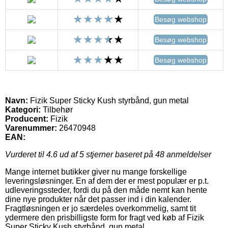
Besøg webshop
Besøg webshop
Besøg webshop
Navn:
Fizik Super Sticky Kush styrbånd, gun metal
Kategori:
Tilbehør
Producent:
Fizik
Varenummer:
26470948
EAN:
Vurderet til
4.6
ud af 5 stjerner baseret på
48
anmeldelser
Mange internet butikker giver nu mange forskellige
leveringsløsninger. En af dem der er mest populær er p.t.
udleveringssteder, fordi du på den måde nemt kan hente
dine nye produkter når det passer ind i din kalender.
Fragtløsningen er jo særdeles overkommelig, samt tit
ydermere den prisbilligste form for fragt ved køb af Fizik
Super Sticky Kush styrbånd, gun metal.