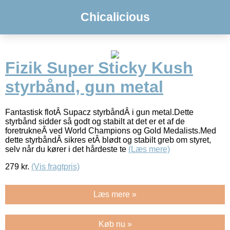
Chicalicious
Fizik Super Sticky Kush
styrbånd, gun metal
Fantastisk flotÂ Supacz styrbåndÂ i gun metal.Dette
styrbånd sidder så godt og stabilt at det er et af de
foretrukneÂ ved World Champions og Gold Medalists.Med
dette styrbåndÂ sikres etÂ blødt og stabilt greb om styret,
selv når du kører i det hårdeste te
(Læs mere)
279
kr.
(Vis fragtpris)
Læs mere »
Køb nu »