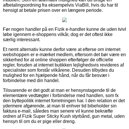
afbetalingsordning fra eksempelvis ViaBill, hvis du har til
hensigt at betale prisen over en længere periode.
Før nogen handler på en Fizik e-handler kunne de uden tvivl
løbe igennem e-shoppens vilkår, dog er det oftest ikke
særlig interessant.
Et nemt alternativ kunne derfor være at efterse om internet
webshoppen er e-mærket medlem, eftersom det bør være en
sikkerhed for at online shoppen efterfølger de officielle
regler, foruden at internet butikken lejlighedsvis revideres af
specialister som forstår vilkårene. Desuden tilbydes du
mulighed for en hjælpende hånd, når du får besvær i
forbindelse med din handel.
Tilsvarende er det godt at man er hensynstagende til de
elementære vedtægter i forbindelse med handlen, som fx
den byttepolitik internet forretningen har. I den relation er det
ydermere afgørende, at man til enhver tid bibeholder sin
faktura e-mail, således man senere vil kunne bekræfte
ordren af Fizik Super Sticky Kush styrbånd, gun metal, uden
hensyn til om du er pige eller dreng.