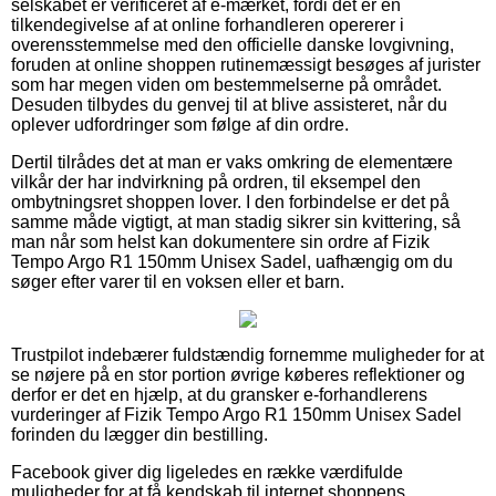
selskabet er verificeret af e-mærket, fordi det er en
tilkendegivelse af at online forhandleren opererer i
overensstemmelse med den officielle danske lovgivning,
foruden at online shoppen rutinemæssigt besøges af jurister
som har megen viden om bestemmelserne på området.
Desuden tilbydes du genvej til at blive assisteret, når du
oplever udfordringer som følge af din ordre.
Dertil tilrådes det at man er vaks omkring de elementære
vilkår der har indvirkning på ordren, til eksempel den
ombytningsret shoppen lover. I den forbindelse er det på
samme måde vigtigt, at man stadig sikrer sin kvittering, så
man når som helst kan dokumentere sin ordre af Fizik
Tempo Argo R1 150mm Unisex Sadel, uafhængig om du
søger efter varer til en voksen eller et barn.
Trustpilot indebærer fuldstændig fornemme muligheder for at
se nøjere på en stor portion øvrige køberes reflektioner og
derfor er det en hjælp, at du gransker e-forhandlerens
vurderinger af Fizik Tempo Argo R1 150mm Unisex Sadel
forinden du lægger din bestilling.
Facebook giver dig ligeledes en række værdifulde
muligheder for at få kendskab til internet shoppens