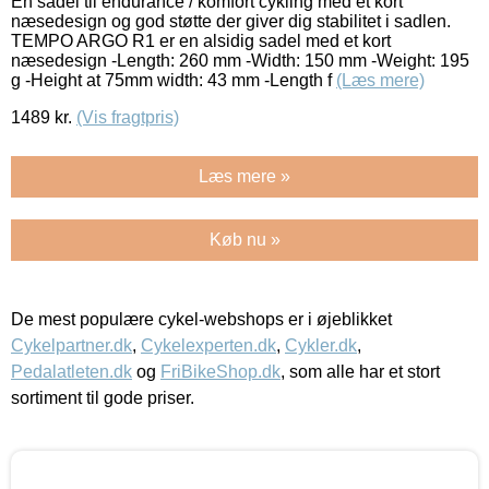
En sadel til endurance / komfort cykling med et kort
næsedesign og god støtte der giver dig stabilitet i sadlen.
TEMPO ARGO R1 er en alsidig sadel med et kort
næsedesign -Length: 260 mm -Width: 150 mm -Weight: 195
g -Height at 75mm width: 43 mm -Length f
(Læs mere)
1489
kr.
(Vis fragtpris)
Læs mere »
Køb nu »
De mest populære cykel-webshops er i øjeblikket
Cykelpartner.dk
,
Cykelexperten.dk
,
Cykler.dk
,
Pedalatleten.dk
og
FriBikeShop.dk
, som alle har et stort
sortiment til gode priser.