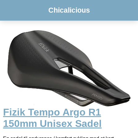
Chicalicious
Fizik Tempo Argo R1
150mm Unisex Sadel