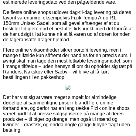
estimerede leveringsdato ved den pågældende vare.
De fleste online shops udlover dag-til-dag levering på deres
favorit varenumre, eksempelvis Fizik Tempo Argo R1
150mm Unisex Sadel, som alligevel afhænger af at du
bestiller tidligere end et besluttet tidspunkt, med det formål at
de har udsigt til at kunne nå at få varen ud af døren forinden
de lageransatte drager hjemad.
Flere online virksomheder sikrer portofri levering, men i
mange tilfælde kun såfremt der handles for en præcis sum. I
øvrigt skal man tage den mest letkøbte leveringsmodel, som
i mange tilfælde – uden hensyn til om du opholder sig tæt på
Randers, Nakskov eller Sæby – vil blive at få kørt
bestillingen til en pakkeshop.
Det har vist sig at være meget simpelt for almindelige
dødelige at sammenligne priser i blandt flere online
forhandlere, og derfor har en lang række Fizik online shops
været nødt til at presse salgspriserne på mange af deres
produkter – til piger og drenge, men også til mænd og
kvinder – drastisk, og endda nogle gange tilbyde fragt uden
betaling.