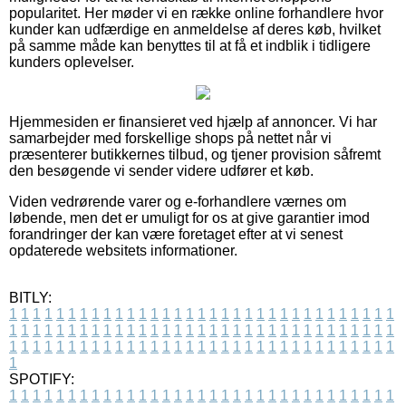
popularitet. Her møder vi en række online forhandlere hvor
kunder kan udfærdige en anmeldelse af deres køb, hvilket
på samme måde kan benyttes til at få et indblik i tidligere
kunders oplevelser.
Hjemmesiden er finansieret ved hjælp af annoncer. Vi har
samarbejder med forskellige shops på nettet når vi
præsenterer butikkernes tilbud, og tjener provision såfremt
den besøgende vi sender videre udfører et køb.
Viden vedrørende varer og e-forhandlere værnes om
løbende, men det er umuligt for os at give garantier imod
forandringer der kan være foretaget efter at vi senest
opdaterede websitets informationer.
BITLY:
1
1
1
1
1
1
1
1
1
1
1
1
1
1
1
1
1
1
1
1
1
1
1
1
1
1
1
1
1
1
1
1
1
1
1
1
1
1
1
1
1
1
1
1
1
1
1
1
1
1
1
1
1
1
1
1
1
1
1
1
1
1
1
1
1
1
1
1
1
1
1
1
1
1
1
1
1
1
1
1
1
1
1
1
1
1
1
1
1
1
1
1
1
1
1
1
1
1
1
1
SPOTIFY:
1
1
1
1
1
1
1
1
1
1
1
1
1
1
1
1
1
1
1
1
1
1
1
1
1
1
1
1
1
1
1
1
1