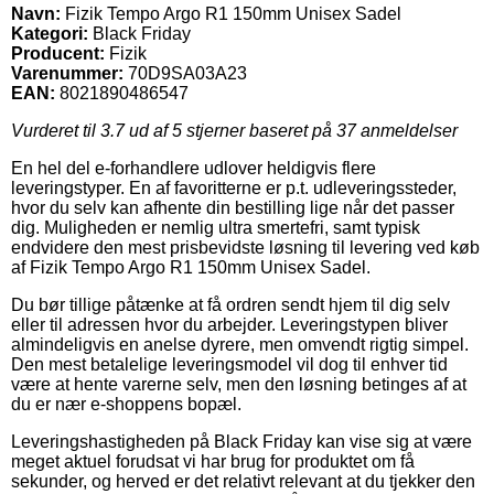
Navn:
Fizik Tempo Argo R1 150mm Unisex Sadel
Kategori:
Black Friday
Producent:
Fizik
Varenummer:
70D9SA03A23
EAN:
8021890486547
Vurderet til
3.7
ud af 5 stjerner baseret på
37
anmeldelser
En hel del e-forhandlere udlover heldigvis flere
leveringstyper. En af favoritterne er p.t. udleveringssteder,
hvor du selv kan afhente din bestilling lige når det passer
dig. Muligheden er nemlig ultra smertefri, samt typisk
endvidere den mest prisbevidste løsning til levering ved køb
af Fizik Tempo Argo R1 150mm Unisex Sadel.
Du bør tillige påtænke at få ordren sendt hjem til dig selv
eller til adressen hvor du arbejder. Leveringstypen bliver
almindeligvis en anelse dyrere, men omvendt rigtig simpel.
Den mest betalelige leveringsmodel vil dog til enhver tid
være at hente varerne selv, men den løsning betinges af at
du er nær e-shoppens bopæl.
Leveringshastigheden på Black Friday kan vise sig at være
meget aktuel forudsat vi har brug for produktet om få
sekunder, og herved er det relativt relevant at du tjekker den