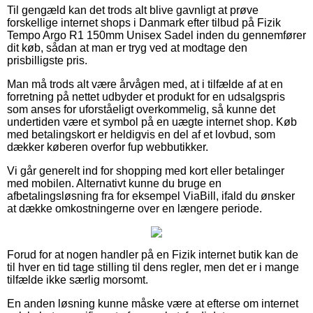
Til gengæld kan det trods alt blive gavnligt at prøve
forskellige internet shops i Danmark efter tilbud på Fizik
Tempo Argo R1 150mm Unisex Sadel inden du gennemfører
dit køb, sådan at man er tryg ved at modtage den
prisbilligste pris.
Man må trods alt være årvågen med, at i tilfælde af at en
forretning på nettet udbyder et produkt for en udsalgspris
som anses for uforståeligt overkommelig, så kunne det
undertiden være et symbol på en uægte internet shop. Køb
med betalingskort er heldigvis en del af et lovbud, som
dækker køberen overfor fup webbutikker.
Vi går generelt ind for shopping med kort eller betalinger
med mobilen. Alternativt kunne du bruge en
afbetalingsløsning fra for eksempel ViaBill, ifald du ønsker
at dække omkostningerne over en længere periode.
Forud for at nogen handler på en Fizik internet butik kan de
til hver en tid tage stilling til dens regler, men det er i mange
tilfælde ikke særlig morsomt.
En anden løsning kunne måske være at efterse om internet