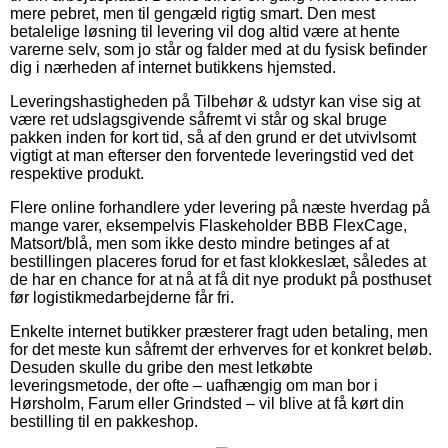
mere pebret, men til gengæld rigtig smart. Den mest
betalelige løsning til levering vil dog altid være at hente
varerne selv, som jo står og falder med at du fysisk befinder
dig i nærheden af internet butikkens hjemsted.
Leveringshastigheden på Tilbehør & udstyr kan vise sig at
være ret udslagsgivende såfremt vi står og skal bruge
pakken inden for kort tid, så af den grund er det utvivlsomt
vigtigt at man efterser den forventede leveringstid ved det
respektive produkt.
Flere online forhandlere yder levering på næste hverdag på
mange varer, eksempelvis Flaskeholder BBB FlexCage,
Matsort/blå, men som ikke desto mindre betinges af at
bestillingen placeres forud for et fast klokkeslæt, således at
de har en chance for at nå at få dit nye produkt på posthuset
før logistikmedarbejderne får fri.
Enkelte internet butikker præsterer fragt uden betaling, men
for det meste kun såfremt der erhverves for et konkret beløb.
Desuden skulle du gribe den mest letkøbte
leveringsmetode, der ofte – uafhængig om man bor i
Hørsholm, Farum eller Grindsted – vil blive at få kørt din
bestilling til en pakkeshop.