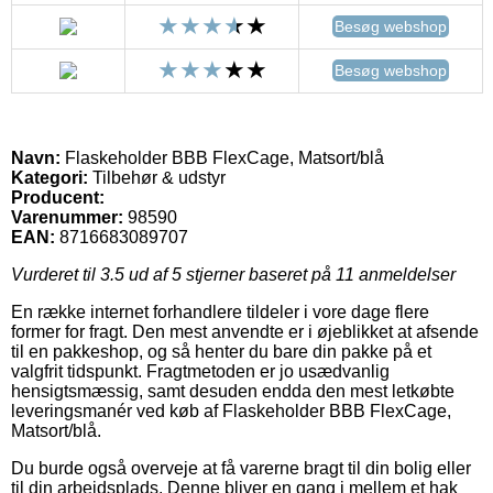
Besøg webshop
Besøg webshop
Navn:
Flaskeholder BBB FlexCage, Matsort/blå
Kategori:
Tilbehør & udstyr
Producent:
Varenummer:
98590
EAN:
8716683089707
Vurderet til
3.5
ud af 5 stjerner baseret på
11
anmeldelser
En række internet forhandlere tildeler i vore dage flere
former for fragt. Den mest anvendte er i øjeblikket at afsende
til en pakkeshop, og så henter du bare din pakke på et
valgfrit tidspunkt. Fragtmetoden er jo usædvanlig
hensigtsmæssig, samt desuden endda den mest letkøbte
leveringsmanér ved køb af Flaskeholder BBB FlexCage,
Matsort/blå.
Du burde også overveje at få varerne bragt til din bolig eller
til din arbejdsplads. Denne bliver en gang i mellem et hak