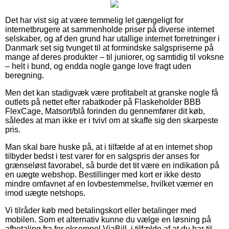
Det har vist sig at være temmelig let gængeligt for
internetbrugere at sammenholde priser på diverse internet
selskaber, og af den grund har utallige internet forretninger i
Danmark set sig tvunget til at formindske salgspriserne på
mange af deres produkter – til juniorer, og samtidig til voksne
– helt i bund, og endda nogle gange love fragt uden
beregning.
Men det kan stadigvæk være profitabelt at granske nogle få
outlets på nettet efter rabatkoder på Flaskeholder BBB
FlexCage, Matsort/blå forinden du gennemfører dit køb,
således at man ikke er i tvivl om at skaffe sig den skarpeste
pris.
Man skal bare huske på, at i tilfælde af at en internet shop
tilbyder bedst i test varer for en salgspris der anses for
grænseløst favorabel, så burde det tit være en indikation på
en uægte webshop. Bestillinger med kort er ikke desto
mindre omfavnet af en lovbestemmelse, hvilket værner en
imod uægte netshops.
Vi tilråder køb med betalingskort eller betalinger med
mobilen. Som et alternativ kunne du vælge en løsning på
afbetaling fra for eksempel ViaBill, i tilfælde af at du har til