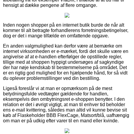
hensigt at dække pengene af flere omgange.
Inden nogen shopper på en internet butik burde de når alt
kommer til alt betragte forhandlerens forretningsbetingelser,
dog er det i mange tilfælde en omfattende opgave.
En anden valgmulighed kan derfor være at bemærke om
internet virksomheden er e-mærket, fordi det skulle være en
angivelse af at e-handlen efterfølger de opstillede regler,
tillige med at shoppen hyppigt undersøges af sagkyndige
der har nøje kendskab til bestemmelserne på området. Det
er en rigtig god mulighed for en hjælpende hånd, for så vidt
du oplever problemstillinger ved din bestilling.
Ligeså foreslår vi at man er opmærksom på de mest
betydningsfulde vedtægter gældende for handlen,
eksempelvis den ombytningsret e-shoppen benytter. I den
relation er det i øvrigt vigtigt, at man til enhver tid beholder
ens e-mail kvittering, således man altid vil kunne bevise sit
køb af Flaskeholder BBB FlexCage, Matsort/blå, uafhængig
om man er på udkig efter varer til en mand eller kvinde.