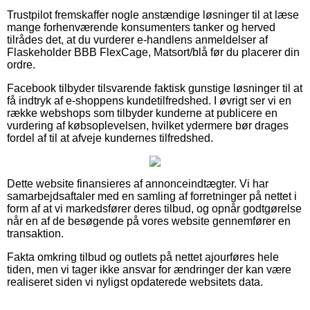
Trustpilot fremskaffer nogle anstændige løsninger til at læse
mange forhenværende konsumenters tanker og herved
tilrådes det, at du vurderer e-handlens anmeldelser af
Flaskeholder BBB FlexCage, Matsort/blå før du placerer din
ordre.
Facebook tilbyder tilsvarende faktisk gunstige løsninger til at
få indtryk af e-shoppens kundetilfredshed. I øvrigt ser vi en
række webshops som tilbyder kunderne at publicere en
vurdering af købsoplevelsen, hvilket ydermere bør drages
fordel af til at afveje kundernes tilfredshed.
Dette website finansieres af annonceindtægter. Vi har
samarbejdsaftaler med en samling af forretninger på nettet i
form af at vi markedsfører deres tilbud, og opnår godtgørelse
når en af de besøgende på vores website gennemfører en
transaktion.
Fakta omkring tilbud og outlets på nettet ajourføres hele
tiden, men vi tager ikke ansvar for ændringer der kan være
realiseret siden vi nyligst opdaterede websitets data.