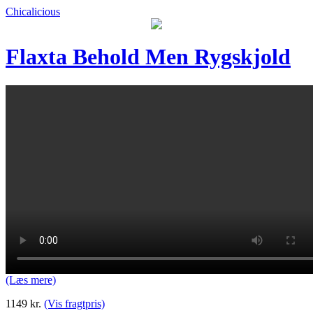
Chicalicious
Flaxta Behold Men Rygskjold
(Læs mere)
1149
kr.
(Vis fragtpris)