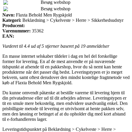
Besøg webshop
Besøg webshop
Navn:
Flaxta Behold Men Rygskjold
Kategori:
Beklædning > Cykelveste > Herre > Sikkerhedsudstyr
Producent:
Varenummer:
35362
EAN:
Vurderet til
4.4
ud af 5 stjerner baseret på
19
anmeldelser
En masse internet selskaber tildeler i dag en hel del forskellige
former for levering. En af de mest anvendte er på nuværende
tidspunkt at afsende til en pakkeshop, hvor du så nemt kan hente
produkterne når det passer dig bedst. Leveringstypen er jo meget
bekvem, samt oftest derudover den mindst kostelige fragtmetode ved
køb af Flaxta Behold Men Rygskjold.
Du kunne omvendt påtænke at bestille varerne til levering hjem til
din privatadresse eller ud til dit arbejdes adresse. Leveringstypen er
tit en smule mere bekostelig, men endvidere usædvanlig enkel. Den
prisbilligste metode til levering er utvivlsomt at hente pakken selv,
men den løsning er betinget af at du opholder dig med kort afstand
til e-forhandlerens lager.
Leveringstidspunktet på Beklædning > Cykelveste > Herre >