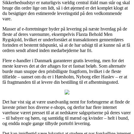
Sikkerhedsudstyr er naturligvis vældig central ifald man står og skal
bruge din ordre lige om lidt, så i det øjemed er det komplet klogt at
du besigtiger den estimerede leveringstid på den vedkommende
vare.
Masser af e-forretninger byder på levering på næste hverdag på de
fleste af deres varenumre, eksempelvis Flaxta Behold Men
Rygskjold, hvilket er underforstået at transaktionen gennemføres
forinden et bestemt tidspunkt, så at de har udsigt til at kunne nå at få
ordren sendt afsted inden medarbejderne har fri.
Flere e-handler i Danmark garanterer gratis levering, men for det
meste kræves det at der aftages for et fastsat beløb. Som alternativ
burde man snuppe den prisbilligste fragtform, hvilket i de fleste
tilfælde – uanset om du er i Hørsholm, Nyborg eller Haslev – er at
få fragtmanden til at levere din bestilling til et afhentningssted.
Det har vist sig at være usædvanlig nemt for forbrugerne at finde de
laveste priser hos diverse e-shops, og derfor har flere internet
varehuse været presset til at at nedskære salgspriserne på deres varer
– til babyer og børn, og samtidig til mænd og kvinder – helt i bund,
og endda nogle gange tilbyde portofri levering.
Det kan imidlertid være lukrativt at studere et par forskellige internet