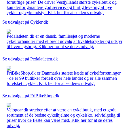
fornuftige priser. De driver Vestjyllands største cykelbutik og
kan derfor garantere god service, og hurtig levering af nye
cykler og cykeludstyr. Klik her for at se deres udvalg.
Se udvalget på Cykler.dk
Pedalatleten.dk er en dansk, familieejet og moderne
cykelforhandler med et bredt udvalg af kvalitetscykler og udstyr
til hverdagsbrug. Klik her for at se deres udvalg.
Se udvalget på Pedalatleten.dk
FriBikeShop.dk er Danmarks største kæde af cykelforretninger
- de er 99 butikker fordelt over hele landet og er alle sammen
forelsket i cykler. Klik her for at se deres udvalg.
Se udvalget på FriBikeShop.dk
Velogear.dk stræber efter at være en cykelbutik, med et godt
sortiment af de bedste cykelhjelme og cykelsko, selvfølgelig til
priser hvor de fleste kan være med. Klik her for at se deres
udvalg.