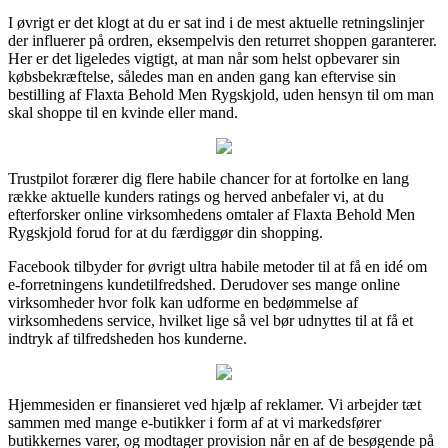
I øvrigt er det klogt at du er sat ind i de mest aktuelle retningslinjer
der influerer på ordren, eksempelvis den returret shoppen garanterer.
Her er det ligeledes vigtigt, at man når som helst opbevarer sin
købsbekræftelse, således man en anden gang kan eftervise sin
bestilling af Flaxta Behold Men Rygskjold, uden hensyn til om man
skal shoppe til en kvinde eller mand.
Trustpilot forærer dig flere habile chancer for at fortolke en lang
række aktuelle kunders ratings og herved anbefaler vi, at du
efterforsker online virksomhedens omtaler af Flaxta Behold Men
Rygskjold forud for at du færdiggør din shopping.
Facebook tilbyder for øvrigt ultra habile metoder til at få en idé om
e-forretningens kundetilfredshed. Derudover ses mange online
virksomheder hvor folk kan udforme en bedømmelse af
virksomhedens service, hvilket lige så vel bør udnyttes til at få et
indtryk af tilfredsheden hos kunderne.
Hjemmesiden er finansieret ved hjælp af reklamer. Vi arbejder tæt
sammen med mange e-butikker i form af at vi markedsfører
butikkernes varer, og modtager provision når en af de besøgende på