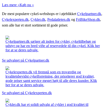
Læs mere »
Køb nu »
De mest populære cykel-webshops er i øjeblikket
Cykelpartner.dk
,
Cykelexperten.dk
,
Cykler.dk
,
Pedalatleten.dk
og
FriBikeShop.dk
,
som alle har et stort sortiment til gode priser.
Cykelpartner.dk sælger alt inden for cykler, cykeltilbehør og
udstyr og har en bred vifte af reservedele til din cykel. Klik her
for at se deres udvalg.
Se udvalget på Cykelpartner.dk
Cykelexperten.dk vil fremstå som en troværdig og
kvalitetsbevidst cykelforretning, der prioriterer god kvalitet,
gode priser samt service meget højt til alle deres kunder. Klik
her for at se deres udvalg.
Se udvalget på Cykelexperten.dk
Cykler.dk har et solidt udvalg af cykler i god kvalitet til