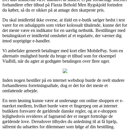
forhandlere efter tilbud på Flaxta Behold Men Rygskjold forinden
du køber, så du er sikker på at antage den skarpeste pris.
Du skal imidlertid ikke overse, at ifald en e-butik sælger bedst i test
varer for en udsalgspris som virker kolossalt tiltalende, kunne det for
det meste være en indikator for en uærlig netbutik. Bestillinger med
betalingskort er imidlertid omsluttet af et regulativ, der værner dig
imod uoprigtige e-handler.
Vi anbefaler generelt betalinger med kort eller MobilePay. Som en
alternativ mulighed burde du bruge et tilbud som for eksempel
ViaBill, når du agter at godtgøre betalingen over flere uger.
Inden nogen bestiller på en internet webshop burde de reelt studere
forhandlerens forretningsaftale, dog er det for det meste et
omfattende arbejde.
En nem løsning kunne være at undersøge om online shoppen er e-
mærket medlem, hvilket burde være et fingerpeg om at internet
butikken forsvarer de gældende danske regler, og at e-shoppen
lejlighedsvis revideres af fagmænd der er meget fortrolige de
gældende love. Derudover tilbydes du anledning til at få hjælp,
såfremt du udsættes for dilemmaer som følge af din bestilling.