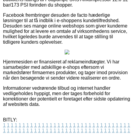
bar/173 PSI forinden du shopper.
Facebook frembringer desuden de facto hæderlige
løsninger til at få indblik i e-shoppens kundetilfredshed.
Desuden ses mange online webshops som giver kunderne
mulighed for at levere en omtale af virksomhedens service,
hvilket ligeledes burde anvendes til at tage stilling til
tidligere kunders oplevelser.
Hjemmesiden er finansieret af reklameindtægter. Vi har
samarbejder med adskillige e-shops eftersom vi
markedsfører firmaernes produkter, og tager imod provision
når den besøgende vi sender videre realiserer en ordre.
Informationer vedrørende tilbud og internet handler
vedligeholdes hyppigt, men der tages forbehold for
korrektioner der potentielt er foretaget efter sidste opdatering
af websitets data.
BITLY:
1
1
1
1
1
1
1
1
1
1
1
1
1
1
1
1
1
1
1
1
1
1
1
1
1
1
1
1
1
1
1
1
1
1
1
1
1
1
1
1
1
1
1
1
1
1
1
1
1
1
1
1
1
1
1
1
1
1
1
1
1
1
1
1
1
1