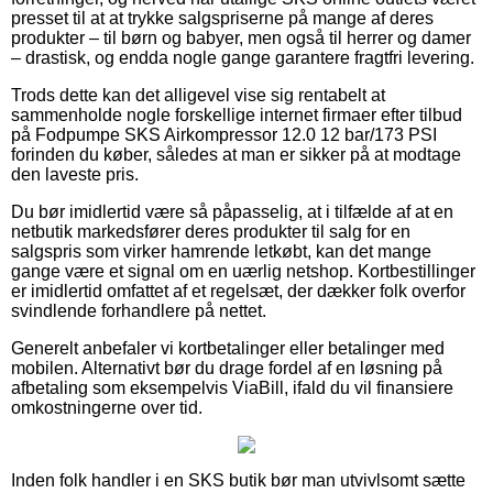
presset til at at trykke salgspriserne på mange af deres
produkter – til børn og babyer, men også til herrer og damer
– drastisk, og endda nogle gange garantere fragtfri levering.
Trods dette kan det alligevel vise sig rentabelt at
sammenholde nogle forskellige internet firmaer efter tilbud
på Fodpumpe SKS Airkompressor 12.0 12 bar/173 PSI
forinden du køber, således at man er sikker på at modtage
den laveste pris.
Du bør imidlertid være så påpasselig, at i tilfælde af at en
netbutik markedsfører deres produkter til salg for en
salgspris som virker hamrende letkøbt, kan det mange
gange være et signal om en uærlig netshop. Kortbestillinger
er imidlertid omfattet af et regelsæt, der dækker folk overfor
svindlende forhandlere på nettet.
Generelt anbefaler vi kortbetalinger eller betalinger med
mobilen. Alternativt bør du drage fordel af en løsning på
afbetaling som eksempelvis ViaBill, ifald du vil finansiere
omkostningerne over tid.
Inden folk handler i en SKS butik bør man utvivlsomt sætte