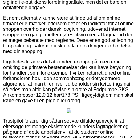
sig ind i e-butikkens forretningsaftale, men det er bare en
omfattende opgave.
Et nemt alternativ kunne være at finde ud af om online
firmaet er e-mærket, eftersom det er en indikator for at online
shoppen overholder dansk lovgivning, udover at internet
shoppen en gang i mellem føres tilsyn med af fagmænd der
er meget bekendte med reglerne. Dette er en god anledning
til opbakning, såfremt du skulle få udfordringer i forbindelse
med din shopping.
Ligeledes tilrådes det at kunden er oppe på mærkerne
omkring de primære bestemmelser der kan have betydning
for handlen, som for eksempel hvilken returrettighed online
forhandleren har. I den sammenhæng er det ydermere
afgørende, at man til enhver tid beholder sin kvitteringsmail,
således man altid kan påvise sin ordre af Fodpumpe SKS
Airkompressor 12.0 12 bar/173 PSI, ligegyldigt om man skal
købe en gave til en pige eller dreng.
Trustpilot forærer dig sådan set værdifulde genveje til at
eftersøge ret mange eksisterende kunders iagttagelser og
på grund af dette anbefaler vi, at du studerer online
butikkens ratings af Fodpumpe SKS Airkompressor 12.0 12