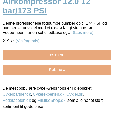
Airkompressor 12.0 12
bar/173 PSI
Denne professionelle fodpumpe pumper op til 174 PSI, og
pumpen er udviklet med et ekstra langt stempelrør.
Fodpumpen har en solid fodbase og…
(Læs mere)
219
kr.
(Vis fragtpris)
Læs mere »
Køb nu »
De mest populære cykel-webshops er i øjeblikket
Cykelpartner.dk
,
Cykelexperten.dk
,
Cykler.dk
,
Pedalatleten.dk
og
FriBikeShop.dk
, som alle har et stort
sortiment til gode priser.