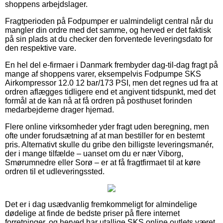
shoppens arbejdslager.
Fragtperioden på Fodpumper er ualmindeligt central når du
mangler din ordre med det samme, og herved er det faktisk
på sin plads at du checker den forventede leveringsdato for
den respektive vare.
En hel del e-firmaer i Danmark frembyder dag-til-dag fragt på
mange af shoppens varer, eksempelvis Fodpumpe SKS
Airkompressor 12.0 12 bar/173 PSI, men det regnes ud fra at
ordren aflægges tidligere end et angivent tidspunkt, med det
formål at de kan nå at få ordren på posthuset forinden
medarbejderne drager hjemad.
Flere online virksomheder yder fragt uden beregning, men
ofte under forudsætning af at man bestiller for en bestemt
pris. Alternativt skulle du gribe den billigste leveringsmanér,
der i mange tilfælde – uanset om du er nær Viborg,
Smørumnedre eller Sorø – er at få fragtfirmaet til at køre
ordren til et udleveringssted.
Det er i dag usædvanlig fremkommeligt for almindelige
dødelige at finde de bedste priser på flere internet
forretninger, og herved har utallige SKS online outlets været