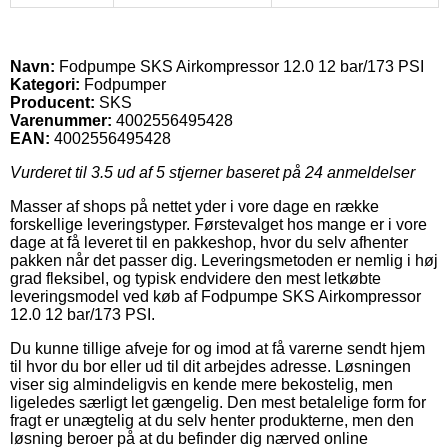
Navn:
Fodpumpe SKS Airkompressor 12.0 12 bar/173 PSI
Kategori:
Fodpumper
Producent:
SKS
Varenummer:
4002556495428
EAN:
4002556495428
Vurderet til
3.5
ud af 5 stjerner baseret på
24
anmeldelser
Masser af shops på nettet yder i vore dage en række
forskellige leveringstyper. Førstevalget hos mange er i vore
dage at få leveret til en pakkeshop, hvor du selv afhenter
pakken når det passer dig. Leveringsmetoden er nemlig i høj
grad fleksibel, og typisk endvidere den mest letkøbte
leveringsmodel ved køb af Fodpumpe SKS Airkompressor
12.0 12 bar/173 PSI.
Du kunne tillige afveje for og imod at få varerne sendt hjem
til hvor du bor eller ud til dit arbejdes adresse. Løsningen
viser sig almindeligvis en kende mere bekostelig, men
ligeledes særligt let gængelig. Den mest betalelige form for
fragt er unægtelig at du selv henter produkterne, men den
løsning beroer på at du befinder dig nærved online