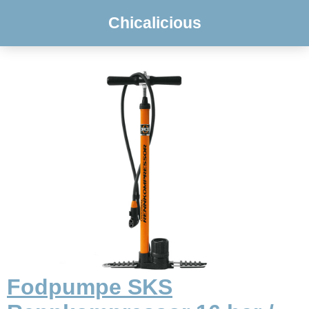
Chicalicious
Fodpumpe SKS