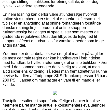
set tage stilling til butikkens forretningsaftale, det er dog
typisk ikke videre spændende.
En nem løsning kan derfor være at undersøge hvorvidt
online virksomheden er støttet af e-mærket, eftersom det
typisk er en antydning af at online forhandleren forstår de
danske retningslinjer, foruden at online shoppen
rutinemæssigt besigtiges af specialister som mestrer de
gældende regulativer. Desuden tilbydes du lejlighed til
support, såfremt du udsættes for vanskeligheder som følge
af din handel.
Ydermere er det anbefalelsesværdigt at man er på vagt for
de mest centrale regler der kan håndhæves i forbindelse
med handlen, fx hvilken returneringsret online butikken kører
med. I den sammenhæng er det virkelig relevant, at man
altid sikrer ens kvittering, således man fremadrettet vil kunne
bevise handlen af Fodpumpe SKS Rennkompressor 16 bar /
230 PSI., uanset om man søger en vare til en mand eller
kvinde.
Trustpilot resulterer i super fortræffelige chancer for at se
nærmere på ret mange aktuelle konsumenters evalueringer
og af den grund anbefaler vi, at du ser nærmere på