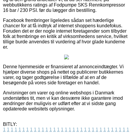
webbutikkens ratings af Fodpumpe SKS Rennkompressor
16 bar / 230 PSI. før du lægger din bestilling.
Facebook frembringer ligeledes sådan set hæderlige
chancer for at få indtryk af internet shoppens kundefokus.
Foruden det er der nogle internet foretagender som tilbyder
folk at frembringe en kritik af virksomhedens service, hvilket
tillige burde anvendes til vurdering af hvor glade kunderne
er.
Denne hjemmeside er finansieret af annonceindtægter. Vi
hjælper diverse shops på nettet og publicerer butikkernes
varer, og tager godtgørelse i tilfælde af at en af de
besøgende på vores side foretager en handel.
Anvisninger om varer og online webshops i Danmark
understøttes tit, men vi kan desværre ikke garantere imod
ændringer der muligvis er udført efter at vi sidste gang
opdaterede websitets oplysninger.
BITLY:
1
1
1
1
1
1
1
1
1
1
1
1
1
1
1
1
1
1
1
1
1
1
1
1
1
1
1
1
1
1
1
1
1