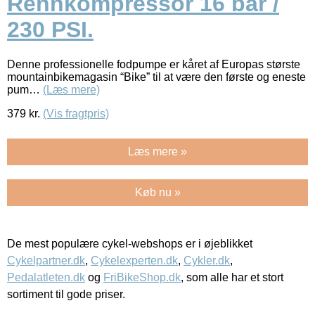
Rennkompressor 16 bar /
230 PSI.
Denne professionelle fodpumpe er kåret af Europas største
mountainbikemagasin “Bike” til at være den første og eneste
pum…
(Læs mere)
379
kr.
(Vis fragtpris)
Læs mere »
Køb nu »
De mest populære cykel-webshops er i øjeblikket
Cykelpartner.dk
,
Cykelexperten.dk
,
Cykler.dk
,
Pedalatleten.dk
og
FriBikeShop.dk
, som alle har et stort
sortiment til gode priser.