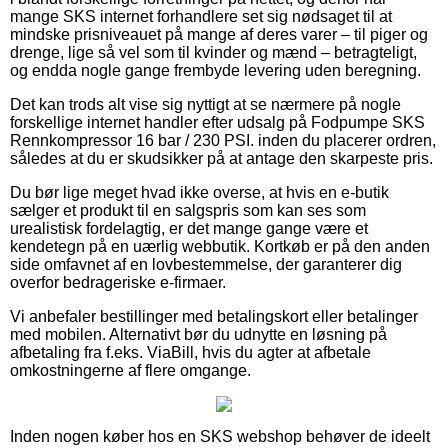
mange SKS internet forhandlere set sig nødsaget til at
mindske prisniveauet på mange af deres varer – til piger og
drenge, lige så vel som til kvinder og mænd – betragteligt,
og endda nogle gange frembyde levering uden beregning.
Det kan trods alt vise sig nyttigt at se nærmere på nogle
forskellige internet handler efter udsalg på Fodpumpe SKS
Rennkompressor 16 bar / 230 PSI. inden du placerer ordren,
således at du er skudsikker på at antage den skarpeste pris.
Du bør lige meget hvad ikke overse, at hvis en e-butik
sælger et produkt til en salgspris som kan ses som
urealistisk fordelagtig, er det mange gange være et
kendetegn på en uærlig webbutik. Kortkøb er på den anden
side omfavnet af en lovbestemmelse, der garanterer dig
overfor bedrageriske e-firmaer.
Vi anbefaler bestillinger med betalingskort eller betalinger
med mobilen. Alternativt bør du udnytte en løsning på
afbetaling fra f.eks. ViaBill, hvis du agter at afbetale
omkostningerne af flere omgange.
Inden nogen køber hos en SKS webshop behøver de ideelt