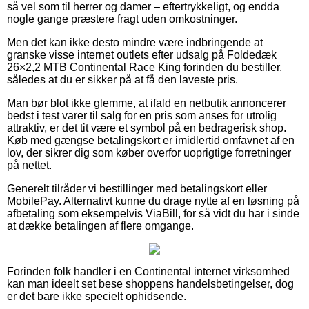
så vel som til herrer og damer – eftertrykkeligt, og endda
nogle gange præstere fragt uden omkostninger.
Men det kan ikke desto mindre være indbringende at
granske visse internet outlets efter udsalg på Foldedæk
26×2,2 MTB Continental Race King forinden du bestiller,
således at du er sikker på at få den laveste pris.
Man bør blot ikke glemme, at ifald en netbutik annoncerer
bedst i test varer til salg for en pris som anses for utrolig
attraktiv, er det tit være et symbol på en bedragerisk shop.
Køb med gængse betalingskort er imidlertid omfavnet af en
lov, der sikrer dig som køber overfor uoprigtige forretninger
på nettet.
Generelt tilråder vi bestillinger med betalingskort eller
MobilePay. Alternativt kunne du drage nytte af en løsning på
afbetaling som eksempelvis ViaBill, for så vidt du har i sinde
at dække betalingen af flere omgange.
Forinden folk handler i en Continental internet virksomhed
kan man ideelt set bese shoppens handelsbetingelser, dog
er det bare ikke specielt ophidsende.