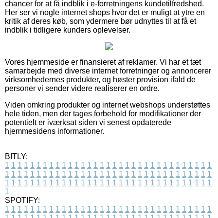
chancer for at få indblik i e-forretningens kundetilfredshed.
Her ser vi nogle internet shops hvor det er muligt at ytre en
kritik af deres køb, som ydermere bør udnyttes til at få et
indblik i tidligere kunders oplevelser.
Vores hjemmeside er finansieret af reklamer. Vi har et tæt
samarbejde med diverse internet forretninger og annoncerer
virksomhedernes produkter, og høster provision ifald de
personer vi sender videre realiserer en ordre.
Viden omkring produkter og internet webshops understøttes
hele tiden, men der tages forbehold for modifikationer der
potentielt er iværksat siden vi senest opdaterede
hjemmesidens informationer.
BITLY:
1
1
1
1
1
1
1
1
1
1
1
1
1
1
1
1
1
1
1
1
1
1
1
1
1
1
1
1
1
1
1
1
1
1
1
1
1
1
1
1
1
1
1
1
1
1
1
1
1
1
1
1
1
1
1
1
1
1
1
1
1
1
1
1
1
1
1
1
1
1
1
1
1
1
1
1
1
1
1
1
1
1
1
1
1
1
1
1
1
1
1
1
1
1
1
1
1
1
1
1
SPOTIFY:
1
1
1
1
1
1
1
1
1
1
1
1
1
1
1
1
1
1
1
1
1
1
1
1
1
1
1
1
1
1
1
1
1
1
1
1
1
1
1
1
1
1
1
1
1
1
1
1
1
1
1
1
1
1
1
1
1
1
1
1
1
1
1
1
1
1