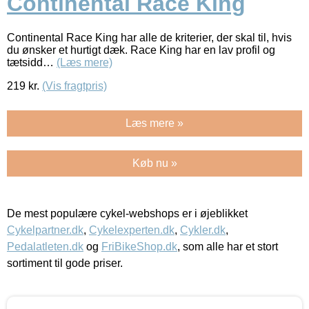
Continental Race King
Continental Race King har alle de kriterier, der skal til, hvis
du ønsker et hurtigt dæk. Race King har en lav profil og
tætsidd…
(Læs mere)
219
kr.
(Vis fragtpris)
Læs mere »
Køb nu »
De mest populære cykel-webshops er i øjeblikket
Cykelpartner.dk
,
Cykelexperten.dk
,
Cykler.dk
,
Pedalatleten.dk
og
FriBikeShop.dk
, som alle har et stort
sortiment til gode priser.