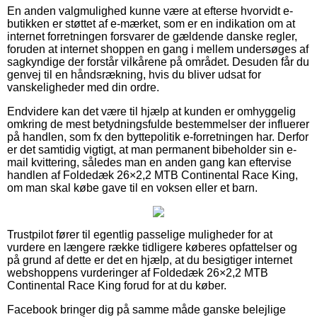
En anden valgmulighed kunne være at efterse hvorvidt e-
butikken er støttet af e-mærket, som er en indikation om at
internet forretningen forsvarer de gældende danske regler,
foruden at internet shoppen en gang i mellem undersøges af
sagkyndige der forstår vilkårene på området. Desuden får du
genvej til en håndsrækning, hvis du bliver udsat for
vanskeligheder med din ordre.
Endvidere kan det være til hjælp at kunden er omhyggelig
omkring de mest betydningsfulde bestemmelser der influerer
på handlen, som fx den byttepolitik e-forretningen har. Derfor
er det samtidig vigtigt, at man permanent bibeholder sin e-
mail kvittering, således man en anden gang kan eftervise
handlen af Foldedæk 26×2,2 MTB Continental Race King,
om man skal købe gave til en voksen eller et barn.
Trustpilot fører til egentlig passelige muligheder for at
vurdere en længere række tidligere køberes opfattelser og
på grund af dette er det en hjælp, at du besigtiger internet
webshoppens vurderinger af Foldedæk 26×2,2 MTB
Continental Race King forud for at du køber.
Facebook bringer dig på samme måde ganske belejlige