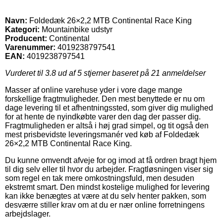
Navn:
Foldedæk 26×2,2 MTB Continental Race King
Kategori:
Mountainbike udstyr
Producent:
Continental
Varenummer:
4019238797541
EAN:
4019238797541
Vurderet til
3.8
ud af 5 stjerner baseret på
21
anmeldelser
Masser af online varehuse yder i vore dage mange
forskellige fragtmuligheder. Den mest benyttede er nu om
dage levering til et afhentningssted, som giver dig mulighed
for at hente de nyindkøbte varer den dag der passer dig.
Fragtmuligheden er altså i høj grad simpel, og tit også den
mest prisbevidste leveringsmanér ved køb af Foldedæk
26×2,2 MTB Continental Race King.
Du kunne omvendt afveje for og imod at få ordren bragt hjem
til dig selv eller til hvor du arbejder. Fragtløsningen viser sig
som regel en tak mere omkostningsfuld, men desuden
ekstremt smart. Den mindst kostelige mulighed for levering
kan ikke benægtes at være at du selv henter pakken, som
desværre stiller krav om at du er nær online forretningens
arbejdslager.