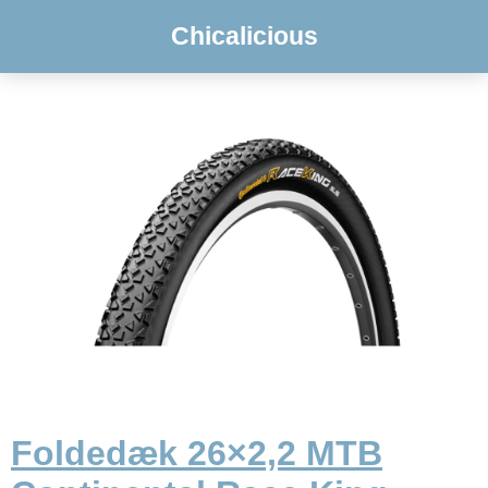
Chicalicious
Foldedæk 26×2,2 MTB