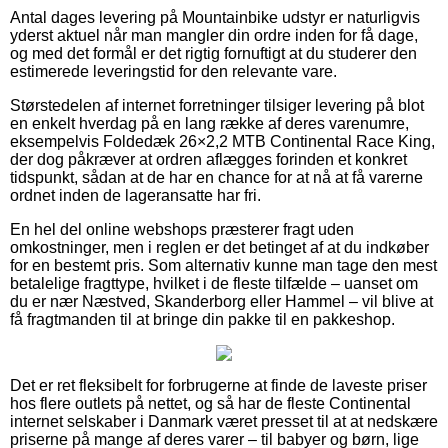
Antal dages levering på Mountainbike udstyr er naturligvis
yderst aktuel når man mangler din ordre inden for få dage,
og med det formål er det rigtig fornuftigt at du studerer den
estimerede leveringstid for den relevante vare.
Størstedelen af internet forretninger tilsiger levering på blot
en enkelt hverdag på en lang række af deres varenumre,
eksempelvis Foldedæk 26×2,2 MTB Continental Race King,
der dog påkræver at ordren aflægges forinden et konkret
tidspunkt, sådan at de har en chance for at nå at få varerne
ordnet inden de lageransatte har fri.
En hel del online webshops præsterer fragt uden
omkostninger, men i reglen er det betinget af at du indkøber
for en bestemt pris. Som alternativ kunne man tage den mest
betalelige fragttype, hvilket i de fleste tilfælde – uanset om
du er nær Næstved, Skanderborg eller Hammel – vil blive at
få fragtmanden til at bringe din pakke til en pakkeshop.
Det er ret fleksibelt for forbrugerne at finde de laveste priser
hos flere outlets på nettet, og så har de fleste Continental
internet selskaber i Danmark været presset til at at nedskære
priserne på mange af deres varer – til babyer og børn, lige