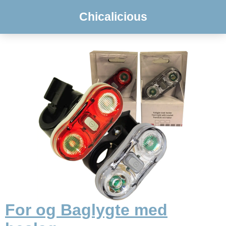
Chicalicious
For og Baglygte med