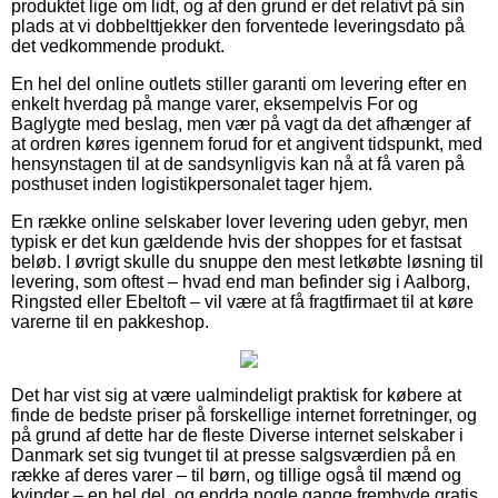
produktet lige om lidt, og af den grund er det relativt på sin
plads at vi dobbelttjekker den forventede leveringsdato på
det vedkommende produkt.
En hel del online outlets stiller garanti om levering efter en
enkelt hverdag på mange varer, eksempelvis For og
Baglygte med beslag, men vær på vagt da det afhænger af
at ordren køres igennem forud for et angivent tidspunkt, med
hensynstagen til at de sandsynligvis kan nå at få varen på
posthuset inden logistikpersonalet tager hjem.
En række online selskaber lover levering uden gebyr, men
typisk er det kun gældende hvis der shoppes for et fastsat
beløb. I øvrigt skulle du snuppe den mest letkøbte løsning til
levering, som oftest – hvad end man befinder sig i Aalborg,
Ringsted eller Ebeltoft – vil være at få fragtfirmaet til at køre
varerne til en pakkeshop.
Det har vist sig at være ualmindeligt praktisk for købere at
finde de bedste priser på forskellige internet forretninger, og
på grund af dette har de fleste Diverse internet selskaber i
Danmark set sig tvunget til at presse salgsværdien på en
række af deres varer – til børn, og tillige også til mænd og
kvinder – en hel del, og endda nogle gange frembyde gratis