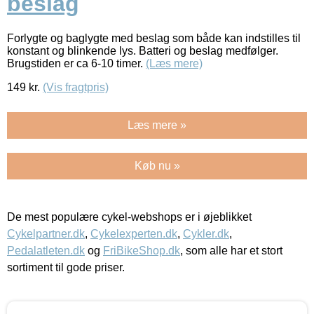
beslag
Forlygte og baglygte med beslag som både kan indstilles til
konstant og blinkende lys. Batteri og beslag medfølger.
Brugstiden er ca 6-10 timer.
(Læs mere)
149
kr.
(Vis fragtpris)
Læs mere »
Køb nu »
De mest populære cykel-webshops er i øjeblikket
Cykelpartner.dk
,
Cykelexperten.dk
,
Cykler.dk
,
Pedalatleten.dk
og
FriBikeShop.dk
, som alle har et stort
sortiment til gode priser.