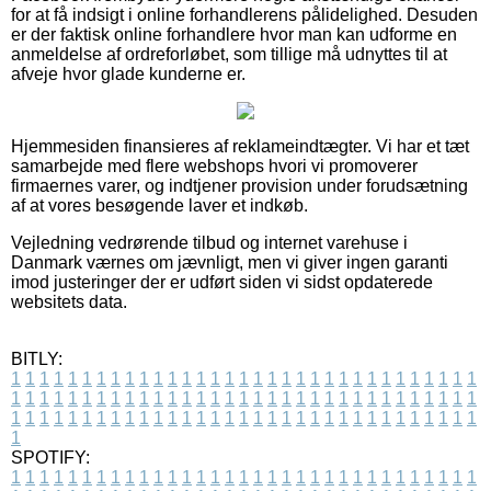
for at få indsigt i online forhandlerens pålidelighed. Desuden
er der faktisk online forhandlere hvor man kan udforme en
anmeldelse af ordreforløbet, som tillige må udnyttes til at
afveje hvor glade kunderne er.
Hjemmesiden finansieres af reklameindtægter. Vi har et tæt
samarbejde med flere webshops hvori vi promoverer
firmaernes varer, og indtjener provision under forudsætning
af at vores besøgende laver et indkøb.
Vejledning vedrørende tilbud og internet varehuse i
Danmark værnes om jævnligt, men vi giver ingen garanti
imod justeringer der er udført siden vi sidst opdaterede
websitets data.
BITLY:
1
1
1
1
1
1
1
1
1
1
1
1
1
1
1
1
1
1
1
1
1
1
1
1
1
1
1
1
1
1
1
1
1
1
1
1
1
1
1
1
1
1
1
1
1
1
1
1
1
1
1
1
1
1
1
1
1
1
1
1
1
1
1
1
1
1
1
1
1
1
1
1
1
1
1
1
1
1
1
1
1
1
1
1
1
1
1
1
1
1
1
1
1
1
1
1
1
1
1
1
SPOTIFY:
1
1
1
1
1
1
1
1
1
1
1
1
1
1
1
1
1
1
1
1
1
1
1
1
1
1
1
1
1
1
1
1
1