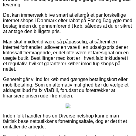
levering.
Det kan immervæk blive smart at eftergå et par forskellige
internet shops i Danmark efter rabat på For og Baglygte med
beslag inden du gennemfører dit køb, således at du er sikret
at antage den billigste pris.
Man skal imidlertid være så påpasselig, at såfremt en
internet forhandler udlover en vare til en udsalgspris der er
kolossalt fremragende, er det ofte være et faresignal om en
uægte butik. Bestillinger med kort er i hvert fald inkluderet i
et regulativ, hvilket garanterer køber imod fup shops på
nettet.
Generelt går vi ind for køb med gængse betalingskort eller
mobilbetaling. Som en alternativ mulighed bør du vælge et
afdragstilbud fra fx ViaBill, forudsat du foretrækker at
finansiere prisen ude i fremtiden.
Inden folk handler hos en Diverse netshop kunne man
faktisk bese netbutikkens forretningsaftale, dog er det tit et
omfattende arbejde.