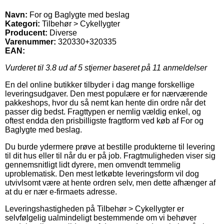
Navn:
For og Baglygte med beslag
Kategori:
Tilbehør > Cykellygter
Producent:
Diverse
Varenummer:
320330+320335
EAN:
Vurderet til
3.8
ud af 5 stjerner baseret på
11
anmeldelser
En del online butikker tilbyder i dag mange forskellige
leveringsudgaver. Den mest populære er for nærværende
pakkeshops, hvor du så nemt kan hente din ordre når det
passer dig bedst. Fragttypen er nemlig vældig enkel, og
oftest endda den prisbilligste fragtform ved køb af For og
Baglygte med beslag.
Du burde ydermere prøve at bestille produkterne til levering
til dit hus eller til når du er på job. Fragtmuligheden viser sig
gennemsnitligt lidt dyrere, men omvendt temmelig
uproblematisk. Den mest letkøbte leveringsform vil dog
utvivlsomt være at hente ordren selv, men dette afhænger af
at du er nær e-firmaets adresse.
Leveringshastigheden på Tilbehør > Cykellygter er
selvfølgelig ualmindeligt bestemmende om vi behøver