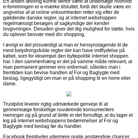
En anden løsning kunne derfor være at undersøge hvorvidt
e-forretningen er e-mærke tilsluttet, fordi det skulle være en
angivelse af at online virksomheden retter sig efter de
gældende danske regler, og at internet webshoppen
regelmæssigt besøges af sagkyndige der kender
lovgivningen. Desuden giver det dig mulighed for støtte, hvis
du oplever besvær med din shopping.
I øvrigt er det prisværdigt at man er hensynstagende til de
mest betydningsfulde regler der kan have indflydelse på
købet, som for eksempel den byttepolitik internet shoppen
har. I den sammenhæng er det på samme måde relevant, at
man permanent gemmer ens ordremail, således man i
fremtiden kan bevise handlen af For og Baglygte med
beslag, ligegyldigt om man er på shopping til en herre eller
dame.
Trustpilot leverer rigtig udmærkede genveje til at
gennemsøge forskellige nuværende konsumenters
meninger og på grund af dette er det fornuftigt, at du tager et
kig på internet webshoppens bedømmelser af For og
Baglygte med beslag før du handler.
Facebook frembyder ydermere nogle anstændige chancer