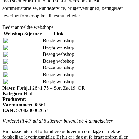
med stjerner fra 1 til 5 ud fra bl.a. deres prisniveau,
sortimentstørrelse, kundeservice, brugervenlighed, betingelser,
leveringsformer og betalingsmuligheder.
Bedst anmeldte webshops
Webshop
Stjerner
Link
Besøg webshop
Besøg webshop
Besøg webshop
Besøg webshop
Besøg webshop
Besøg webshop
Besøg webshop
Navn:
Forhjul 26×1,75 – Sort Zac19, QR
Kategori:
Hjul
Producent:
Varenummer:
98561
EAN:
5708280002657
Vurderet til
4.7
ud af 5 stjerner baseret på
4
anmeldelser
En masse internet forhandlere udlover nu om dage en række
forskellige leveringsmidler. Et hit er i dag at få bragt ordren til en