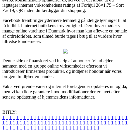
iagttager internet virksomhedens ratings af Forhjul 26×1,75 – Sort
Zac19, QR inden du færdiggør din shopping.
Facebook frembringer ydermere temmelig pålidelige løsninger til at
få indblik i internet butikkens troværdighed. Derudover møder vi
mange online varehuse i Danmark hvor man kan aflevere en omtale
af ordreforløbet, som tilmed burde tages i brug til at vurdere hvor
tilfredse kunderne er.
Denne side er finansieret ved hjælp af annoncer. Vi arbejder
sammen med en gruppe online virksomheder eftersom vi
introducerer firmaernes produkter, og indtjener honorar når vores
brugere fuldfører en handel.
Fakta vedrørende varer og internet foretagender opdateres nu og da,
men vi kan ikke garantere imod modifikationer der er lavet efter
seneste opdatering af hjemmesidens informationer.
BITLY:
1
1
1
1
1
1
1
1
1
1
1
1
1
1
1
1
1
1
1
1
1
1
1
1
1
1
1
1
1
1
1
1
1
1
1
1
1
1
1
1
1
1
1
1
1
1
1
1
1
1
1
1
1
1
1
1
1
1
1
1
1
1
1
1
1
1
1
1
1
1
1
1
1
1
1
1
1
1
1
1
1
1
1
1
1
1
1
1
1
1
1
1
1
1
1
1
1
1
1
1