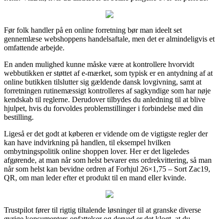
Før folk handler på en online forretning bør man ideelt set
gennemlæse webshoppens handelsaftale, men det er almindeligvis et
omfattende arbejde.
En anden mulighed kunne måske være at kontrollere hvorvidt
webbutikken er støttet af e-mærket, som typisk er en antydning af at
online butikken tilslutter sig gældende dansk lovgivning, samt at
forretningen rutinemæssigt kontrolleres af sagkyndige som har nøje
kendskab til reglerne. Derudover tilbydes du anledning til at blive
hjulpet, hvis du forvoldes problemstillinger i forbindelse med din
bestilling.
Ligeså er det godt at køberen er vidende om de vigtigste regler der
kan have indvirkning på handlen, til eksempel hvilken
ombytningspolitik online shoppen lover. Her er det ligeledes
afgørende, at man når som helst bevarer ens ordrekvittering, så man
når som helst kan bevidne ordren af Forhjul 26×1,75 – Sort Zac19,
QR, om man leder efter et produkt til en mand eller kvinde.
Trustpilot fører til rigtig tiltalende løsninger til at granske diverse
øvrige konsumenters opfattelser og derved er det klogt, at du