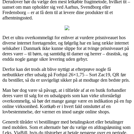
Derudover bør du vælge den mest letkøbte fragtmetode, hvilket tit –
uanset om man opholder sig ved Aarhus, Svendborg eller
Fredensborg – er at få dem til at levere dine produkter til et
afhentningssted.
Det er ultra overkommeligt for enhver at vurdere prisniveauet hos
diverse internet foretagender, og følgelig har en lang række internet
selskaber i Danmark ikke kunne slippe for at tvinge prisniveauet på
deres varer – til børn, og samtidig til damer og herrer – drastisk, og
endda nogle gange sikre levering uden gebyr.
Derfor kan det trods alt blive nyttigt at efterprøve nogle få
netbutikker efter udsalg på Forhjul 26×1,75 – Sort Zac19, QR før
du bestiller, så du er usvigeligt sikker på at modtage den bedste pris.
Man bør dog være så påvagt, at i tilfælde af at en butik forhandler
deres varer til salg for en udsalgspris som kan virke uforståeligt
overkommelig, så bør det mange gange være en indikation på en fup
online virksomhed. Kortkøb er i hvert fald omsluttet af en
lovbestemmelse, der værner en imod uægte online shops.
Generelt tilråder vi bestillinger med betalingskort eller betalinger
med mobilen. Som et alternativ bør du vælge en afdragsløsning som
f.eks. ViaBill, hvis du tilstræber at betale pengene over en periode.