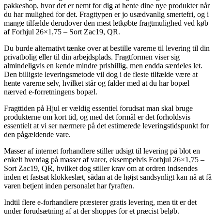
pakkeshop, hvor det er nemt for dig at hente dine nye produkter når
du har mulighed for det. Fragttypen er jo usædvanlig smertefri, og i
mange tilfælde derudover den mest letkøbte fragtmulighed ved køb
af Forhjul 26×1,75 – Sort Zac19, QR.
Du burde alternativt tænke over at bestille varerne til levering til din
privatbolig eller til din arbejdsplads. Fragtformen viser sig
almindeligvis en kende mindre prisbillig, men endda særdeles let.
Den billigste leveringsmetode vil dog i de fleste tilfælde være at
hente varerne selv, hvilket står og falder med at du har bopæl
nærved e-forretningens bopæl.
Fragttiden på Hjul er vældig essentiel forudsat man skal bruge
produkterne om kort tid, og med det formål er det forholdsvis
essentielt at vi ser nærmere på det estimerede leveringstidspunkt for
den pågældende vare.
Masser af internet forhandlere stiller udsigt til levering på blot en
enkelt hverdag på masser af varer, eksempelvis Forhjul 26×1,75 –
Sort Zac19, QR, hvilket dog stiller krav om at ordren indsendes
inden et fastsat klokkeslæt, sådan at de højst sandsynligt kan nå at få
varen betjent inden personalet har fyraften.
Indtil flere e-forhandlere præsterer gratis levering, men tit er det
under forudsætning af at der shoppes for et præcist beløb.