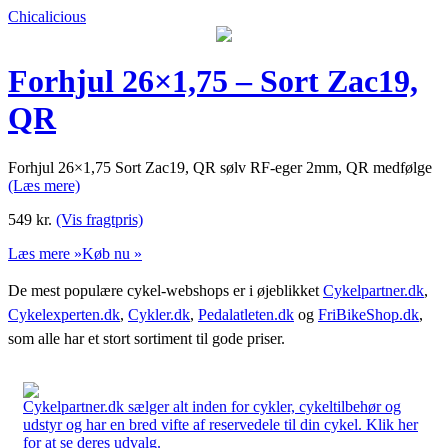
Chicalicious
Forhjul 26×1,75 – Sort Zac19,
QR
Forhjul 26×1,75 Sort Zac19, QR sølv RF-eger 2mm, QR medfølge
(Læs mere)
549
kr.
(Vis fragtpris)
Læs mere »
Køb nu »
De mest populære cykel-webshops er i øjeblikket
Cykelpartner.dk
,
Cykelexperten.dk
,
Cykler.dk
,
Pedalatleten.dk
og
FriBikeShop.dk
,
som alle har et stort sortiment til gode priser.
Cykelpartner.dk sælger alt inden for cykler, cykeltilbehør og
udstyr og har en bred vifte af reservedele til din cykel. Klik her
for at se deres udvalg.