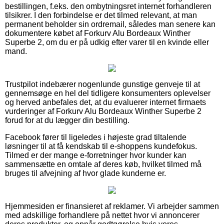
bestillingen, f.eks. den ombytningsret internet forhandleren
tilsikrer. I den forbindelse er det tilmed relevant, at man
permanent beholder sin ordremail, således man senere kan
dokumentere købet af Forkurv Alu Bordeaux Winther
Superbe 2, om du er på udkig efter varer til en kvinde eller
mand.
Trustpilot indebærer nogenlunde gunstige genveje til at
gennemsøge en hel del tidligere konsumenters oplevelser
og herved anbefales det, at du evaluerer internet firmaets
vurderinger af Forkurv Alu Bordeaux Winther Superbe 2
forud for at du lægger din bestilling.
Facebook fører til ligeledes i højeste grad tiltalende
løsninger til at få kendskab til e-shoppens kundefokus.
Tilmed er der mange e-forretninger hvor kunder kan
sammensætte en omtale af deres køb, hvilket tilmed må
bruges til afvejning af hvor glade kunderne er.
Hjemmesiden er finansieret af reklamer. Vi arbejder sammen
med adskillige forhandlere på nettet hvor vi annoncerer