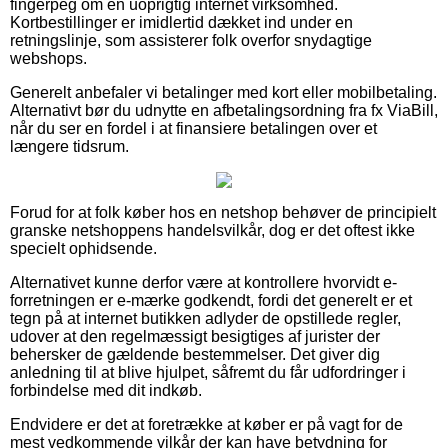
fingerpeg om en uoprigtig internet virksomhed.
Kortbestillinger er imidlertid dækket ind under en
retningslinje, som assisterer folk overfor snydagtige
webshops.
Generelt anbefaler vi betalinger med kort eller mobilbetaling.
Alternativt bør du udnytte en afbetalingsordning fra fx ViaBill,
når du ser en fordel i at finansiere betalingen over et
længere tidsrum.
Forud for at folk køber hos en netshop behøver de principielt
granske netshoppens handelsvilkår, dog er det oftest ikke
specielt ophidsende.
Alternativet kunne derfor være at kontrollere hvorvidt e-
forretningen er e-mærke godkendt, fordi det generelt er et
tegn på at internet butikken adlyder de opstillede regler,
udover at den regelmæssigt besigtiges af jurister der
behersker de gældende bestemmelser. Det giver dig
anledning til at blive hjulpet, såfremt du får udfordringer i
forbindelse med dit indkøb.
Endvidere er det at foretrække at køber er på vagt for de
mest vedkommende vilkår der kan have betydning for