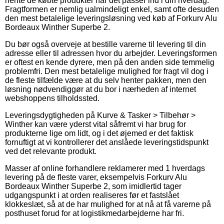
hente de købte produkter når det passer ind i din hverdag.
Fragtformen er nemlig ualmindeligt enkel, samt ofte desuden
den mest betalelige leveringsløsning ved køb af Forkurv Alu
Bordeaux Winther Superbe 2.
Du bør også overveje at bestille varerne til levering til din
adresse eller til adressen hvor du arbejder. Leveringsformen
er oftest en kende dyrere, men på den anden side temmelig
problemfri. Den mest betalelige mulighed for fragt vil dog i
de fleste tilfælde være at du selv henter pakken, men den
løsning nødvendiggør at du bor i nærheden af internet
webshoppens tilholdssted.
Leveringsdygtigheden på Kurve & Tasker > Tilbehør >
Winther kan være yderst vital såfremt vi har brug for
produkterne lige om lidt, og i det øjemed er det faktisk
fornuftigt at vi kontrollerer det anslåede leveringstidspunkt
ved det relevante produkt.
Masser af online forhandlere reklamerer med 1 hverdags
levering på de fleste varer, eksempelvis Forkurv Alu
Bordeaux Winther Superbe 2, som imidlertid tager
udgangspunkt i at orden realiseres før et fastslået
klokkeslæt, så at de har mulighed for at nå at få varerne på
posthuset forud for at logistikmedarbejderne har fri.