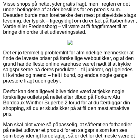
Visse shops på nettet yder gratis fragt, men i reglen er det
under betingelse af at der bestilles for en præcis sum.
Desuden burde man foretrække den mest prisbevidste slags
levering, der typisk – ligegyldigt om du er tæt på København,
Varde eller Fredensborg – vil være at få fragtfirmaet til at
bringe din ordre til et udleveringssted.
Det er jo temmelig problemfrit for almindelige mennesker at
finde de laveste priser på forskellige webbutikker, og af den
grund har de fleste online varehuse været nødt til at trykke
salgspriserne på deres produkter – til juniorer, og ligeledes
til kvinder og mænd – helt i bund, og endda nogle gange
præstere fragt uden gebyr.
Derfor kan det alligevel blive tiden værd at tjekke nogle
forskellige outlets på nettet efter tilbud på Forkurv Alu
Bordeaux Winther Superbe 2 forud for at du færdiggør din
shopping, så du er skudsikker på at få den mest attraktive
pris.
Man skal blot være så påpasselig, at såfremt en forhandler
på nettet udlover et produkt for en salgspris som kan ses
som besynderligt fordelagtig, så er det for det meste være et