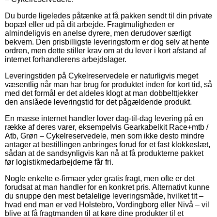
Du burde ligeledes påtænke at få pakken sendt til din private
bopæl eller ud på dit arbejde. Fragtmuligheden er
almindeligvis en anelse dyrere, men derudover særligt
bekvem. Den prisbilligste leveringsform er dog selv at hente
ordren, men dette stiller krav om at du lever i kort afstand af
internet forhandlerens arbejdslager.
Leveringstiden på Cykelreservedele er naturligvis meget
væsentlig når man har brug for produktet inden for kort tid, så
med det formål er det aldeles klogt at man dobbelttjekker
den anslåede leveringstid for det pågældende produkt.
En masse internet handler lover dag-til-dag levering på en
række af deres varer, eksempelvis Gearkabelkit Race+mtb /
Atb, Grøn – Cykelreservedele, men som ikke desto mindre
antager at bestillingen anbringes forud for et fast klokkeslæt,
sådan at de sandsynligvis kan nå at få produkterne pakket
før logistikmedarbejderne får fri.
Nogle enkelte e-firmaer yder gratis fragt, men ofte er det
forudsat at man handler for en konkret pris. Alternativt kunne
du snuppe den mest betalelige leveringsmåde, hvilket tit –
hvad end man er ved Holstebro, Vordingborg eller Nivå – vil
blive at få fragtmanden til at køre dine produkter til et