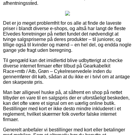
afhentningssted.
Det er jo meget problemfrit for os alle at finde de laveste
priser i blandt diverse e-shops, og altså har langt de fleste
Elvedes forretninger på nettet fundet det nødvendigt at
tvinge salgspriserne på deres produkter – til juniorer, og
tillige også til kvinder og mænd – en hel del, og endda nogle
gange yde fragt uden beregning.
Til gengæld kan det imidlertid blive udbytterigt at checke
diverse internet firmaer efter tilbud på Gearkabelkit
Race+mtb / Atb, Grøn – Cykelreservedele inden du
gennemfører dit køb, sådan at du ikke er i tvivl om at antage
den skarpeste pris.
Man bør alligevel huske på, at såfremt en shop på nettet
tilbyder en vare til en salgspris der er uforståeligt beskeden,
kan det ofte være et signal om en uærlig online butik.
Bestillinger med kort er ikke desto mindre inkluderet i et
reglement, hvilket skærmer folk overfor falske internet
firmaer.
Generelt anbefaler vi bestillinger med kort eller betalinger