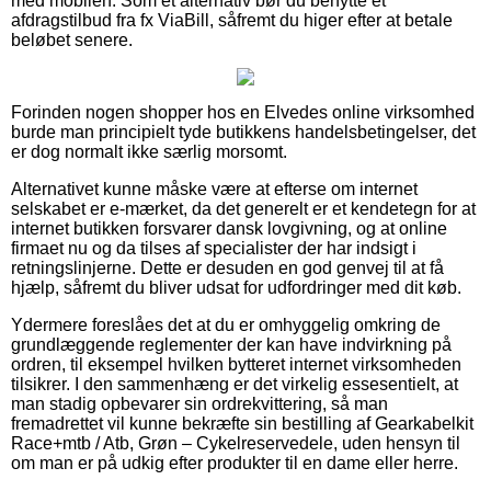
med mobilen. Som et alternativ bør du benytte et
afdragstilbud fra fx ViaBill, såfremt du higer efter at betale
beløbet senere.
Forinden nogen shopper hos en Elvedes online virksomhed
burde man principielt tyde butikkens handelsbetingelser, det
er dog normalt ikke særlig morsomt.
Alternativet kunne måske være at efterse om internet
selskabet er e-mærket, da det generelt er et kendetegn for at
internet butikken forsvarer dansk lovgivning, og at online
firmaet nu og da tilses af specialister der har indsigt i
retningslinjerne. Dette er desuden en god genvej til at få
hjælp, såfremt du bliver udsat for udfordringer med dit køb.
Ydermere foreslåes det at du er omhyggelig omkring de
grundlæggende reglementer der kan have indvirkning på
ordren, til eksempel hvilken bytteret internet virksomheden
tilsikrer. I den sammenhæng er det virkelig essesentielt, at
man stadig opbevarer sin ordrekvittering, så man
fremadrettet vil kunne bekræfte sin bestilling af Gearkabelkit
Race+mtb / Atb, Grøn – Cykelreservedele, uden hensyn til
om man er på udkig efter produkter til en dame eller herre.