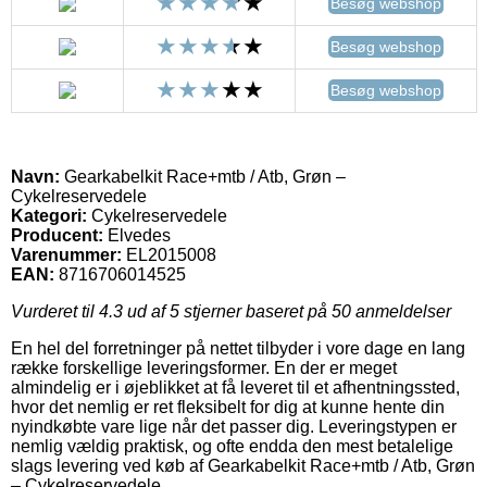
Besøg webshop
Besøg webshop
Besøg webshop
Navn:
Gearkabelkit Race+mtb / Atb, Grøn –
Cykelreservedele
Kategori:
Cykelreservedele
Producent:
Elvedes
Varenummer:
EL2015008
EAN:
8716706014525
Vurderet til
4.3
ud af 5 stjerner baseret på
50
anmeldelser
En hel del forretninger på nettet tilbyder i vore dage en lang
række forskellige leveringsformer. En der er meget
almindelig er i øjeblikket at få leveret til et afhentningssted,
hvor det nemlig er ret fleksibelt for dig at kunne hente din
nyindkøbte vare lige når det passer dig. Leveringstypen er
nemlig vældig praktisk, og ofte endda den mest betalelige
slags levering ved køb af Gearkabelkit Race+mtb / Atb, Grøn
– Cykelreservedele.