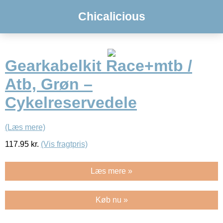
Chicalicious
Gearkabelkit Race+mtb /
Atb, Grøn –
Cykelreservedele
(Læs mere)
117.95
kr.
(Vis fragtpris)
Læs mere »
Køb nu »