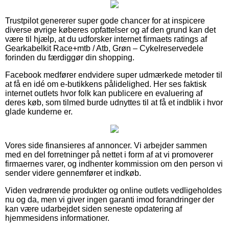
Trustpilot genererer super gode chancer for at inspicere
diverse øvrige køberes opfattelser og af den grund kan det
være til hjælp, at du udforsker internet firmaets ratings af
Gearkabelkit Race+mtb / Atb, Grøn – Cykelreservedele
forinden du færdiggør din shopping.
Facebook medfører endvidere super udmærkede metoder til
at få en idé om e-butikkens pålidelighed. Her ses faktisk
internet outlets hvor folk kan publicere en evaluering af
deres køb, som tilmed burde udnyttes til at få et indblik i hvor
glade kunderne er.
Vores side finansieres af annoncer. Vi arbejder sammen
med en del forretninger på nettet i form af at vi promoverer
firmaernes varer, og indhenter kommission om den person vi
sender videre gennemfører et indkøb.
Viden vedrørende produkter og online outlets vedligeholdes
nu og da, men vi giver ingen garanti imod forandringer der
kan være udarbejdet siden seneste opdatering af
hjemmesidens informationer.