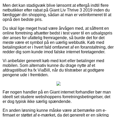
Men det kan stadigvæk blive lønsomt at eftergå indtil flere
netbutikker efter rabat på Giant Liv Thrive 3 2019 inden du
færdiggør din shopping, sådan at man er velinformeret til at
opnå den bedste pris.
Du skal lige meget hvad være årvågen med, at såfremt en
online forretning afsætter bedst i test varer til en udsalgspris
der anses for ufattelig fremragende, så burde det for det
meste være et symbol på en uærlig webbutik. Køb med
betalingskort er i hvert fald omfavnet af en foranstaltning, der
redder dig som kunde imod falske internet foretagender.
Vi anbefaler generelt køb med kort eller betalinger med
mobilen. Som alternativ kunne du drage nytte af et
afdragstilbud fra fx ViaBill, når du tilstræber at godtgøre
pengene ude i fremtiden.
Før nogen handler på en Giant internet forhandler bør man
ideelt set studere webshoppens forretningsbetingelser, det
er dog typisk ikke særlig spændende.
En anden løsning kunne måske være at bemærke om e-
firmaet er støttet af e-mærket, da det generelt er en sikring