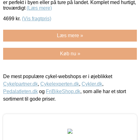
er perfekt i byen eller på ture på landet. Komplet med hurtigt,
troværdigt
(Læs mere)
4699
kr.
(Vis fragtpris)
Læs mere »
Køb nu »
De mest populære cykel-webshops er i øjeblikket
Cykelpartner.dk
,
Cykelexperten.dk
,
Cykler.dk
,
Pedalatleten.dk
og
FriBikeShop.dk
, som alle har et stort
sortiment til gode priser.