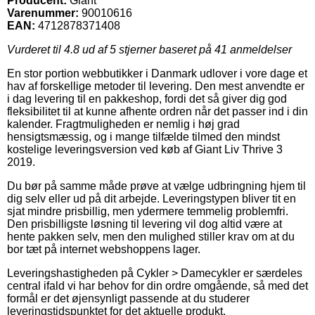
Producent:
Giant
Varenummer:
90010616
EAN:
4712878371408
Vurderet til
4.8
ud af 5 stjerner baseret på
41
anmeldelser
En stor portion webbutikker i Danmark udlover i vore dage et
hav af forskellige metoder til levering. Den mest anvendte er
i dag levering til en pakkeshop, fordi det så giver dig god
fleksibilitet til at kunne afhente ordren når det passer ind i din
kalender. Fragtmuligheden er nemlig i høj grad
hensigtsmæssig, og i mange tilfælde tilmed den mindst
kostelige leveringsversion ved køb af Giant Liv Thrive 3
2019.
Du bør på samme måde prøve at vælge udbringning hjem til
dig selv eller ud på dit arbejde. Leveringstypen bliver tit en
sjat mindre prisbillig, men ydermere temmelig problemfri.
Den prisbilligste løsning til levering vil dog altid være at
hente pakken selv, men den mulighed stiller krav om at du
bor tæt på internet webshoppens lager.
Leveringshastigheden på Cykler > Damecykler er særdeles
central ifald vi har behov for din ordre omgående, så med det
formål er det øjensynligt passende at du studerer
leveringstidspunktet for det aktuelle produkt.