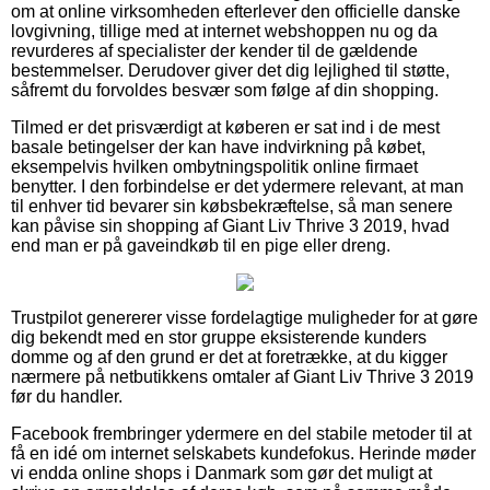
om at online virksomheden efterlever den officielle danske
lovgivning, tillige med at internet webshoppen nu og da
revurderes af specialister der kender til de gældende
bestemmelser. Derudover giver det dig lejlighed til støtte,
såfremt du forvoldes besvær som følge af din shopping.
Tilmed er det prisværdigt at køberen er sat ind i de mest
basale betingelser der kan have indvirkning på købet,
eksempelvis hvilken ombytningspolitik online firmaet
benytter. I den forbindelse er det ydermere relevant, at man
til enhver tid bevarer sin købsbekræftelse, så man senere
kan påvise sin shopping af Giant Liv Thrive 3 2019, hvad
end man er på gaveindkøb til en pige eller dreng.
Trustpilot genererer visse fordelagtige muligheder for at gøre
dig bekendt med en stor gruppe eksisterende kunders
domme og af den grund er det at foretrække, at du kigger
nærmere på netbutikkens omtaler af Giant Liv Thrive 3 2019
før du handler.
Facebook frembringer ydermere en del stabile metoder til at
få en idé om internet selskabets kundefokus. Herinde møder
vi endda online shops i Danmark som gør det muligt at