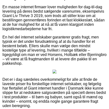
En masse internet firmaer lover muligheden for dag-til-dag
levering på deres bedst sælgende varenumre, eksempelvis
Giant Liv Thrive 3 2019, som trods alt stiller krav om at
bestillingen gennemføres forinden et fast klokkeslæt, sådan
at de har mulighed for at nå at få varen klargjort inden
logistikmedarbejderne har fri.
En hel del internet selskaber garanterer gratis fragt, men
typisk er det under forudsætning af at du handler for et
bestemt beløb. Ellers skulle man vælge den mindst
kostelige type af levering, hvilket i mange tilfælde –
ligegyldigt om man er ved Horsens, Holbæk eller Bjerringbro
– vil være at få fragtmanden til at levere din pakke til en
pakkeshop.
Det er i dag særdeles overkommeligt for alle at finde de
laveste priser fra forskellige internet selskaber, og følgelig
har flertallet af Giant internet handler i Danmark ikke kunne
slippe for at nedskære salgsværdien på specielt deres bedst
i test produkter – til børn og babyer, samt også til mænd og
kvinder – enormt, og endda nogle gange garantere fragt
uden beregning.