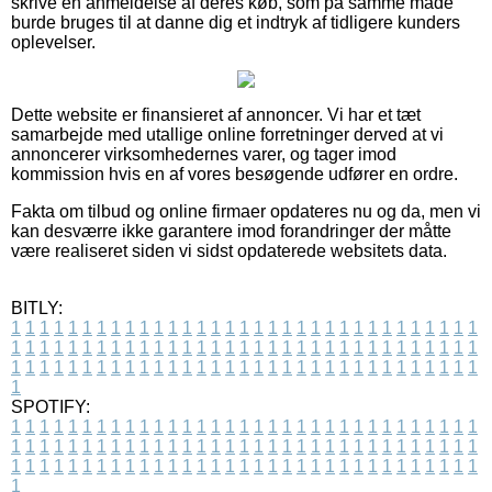
skrive en anmeldelse af deres køb, som på samme måde
burde bruges til at danne dig et indtryk af tidligere kunders
oplevelser.
Dette website er finansieret af annoncer. Vi har et tæt
samarbejde med utallige online forretninger derved at vi
annoncerer virksomhedernes varer, og tager imod
kommission hvis en af vores besøgende udfører en ordre.
Fakta om tilbud og online firmaer opdateres nu og da, men vi
kan desværre ikke garantere imod forandringer der måtte
være realiseret siden vi sidst opdaterede websitets data.
BITLY:
1
1
1
1
1
1
1
1
1
1
1
1
1
1
1
1
1
1
1
1
1
1
1
1
1
1
1
1
1
1
1
1
1
1
1
1
1
1
1
1
1
1
1
1
1
1
1
1
1
1
1
1
1
1
1
1
1
1
1
1
1
1
1
1
1
1
1
1
1
1
1
1
1
1
1
1
1
1
1
1
1
1
1
1
1
1
1
1
1
1
1
1
1
1
1
1
1
1
1
1
SPOTIFY:
1
1
1
1
1
1
1
1
1
1
1
1
1
1
1
1
1
1
1
1
1
1
1
1
1
1
1
1
1
1
1
1
1
1
1
1
1
1
1
1
1
1
1
1
1
1
1
1
1
1
1
1
1
1
1
1
1
1
1
1
1
1
1
1
1
1
1
1
1
1
1
1
1
1
1
1
1
1
1
1
1
1
1
1
1
1
1
1
1
1
1
1
1
1
1
1
1
1
1
1