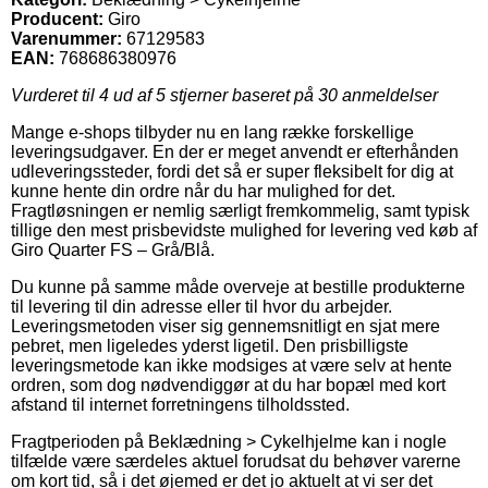
Producent:
Giro
Varenummer:
67129583
EAN:
768686380976
Vurderet til
4
ud af 5 stjerner baseret på
30
anmeldelser
Mange e-shops tilbyder nu en lang række forskellige
leveringsudgaver. En der er meget anvendt er efterhånden
udleveringssteder, fordi det så er super fleksibelt for dig at
kunne hente din ordre når du har mulighed for det.
Fragtløsningen er nemlig særligt fremkommelig, samt typisk
tillige den mest prisbevidste mulighed for levering ved køb af
Giro Quarter FS – Grå/Blå.
Du kunne på samme måde overveje at bestille produkterne
til levering til din adresse eller til hvor du arbejder.
Leveringsmetoden viser sig gennemsnitligt en sjat mere
pebret, men ligeledes yderst ligetil. Den prisbilligste
leveringsmetode kan ikke modsiges at være selv at hente
ordren, som dog nødvendiggør at du har bopæl med kort
afstand til internet forretningens tilholdssted.
Fragtperioden på Beklædning > Cykelhjelme kan i nogle
tilfælde være særdeles aktuel forudsat du behøver varerne
om kort tid, så i det øjemed er det jo aktuelt at vi ser det