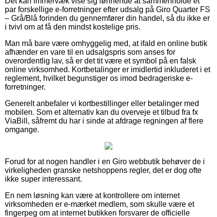
Det kan immervæk vise sig lønnende at sammenholde et
par forskellige e-forretninger efter udsalg på Giro Quarter FS
– Grå/Blå forinden du gennemfører din handel, så du ikke er
i tvivl om at få den mindst kostelige pris.
Man må bare være omhyggelig med, at ifald en online butik
afhænder en vare til en udsalgspris som anses for
overordentlig lav, så er det tit være et symbol på en falsk
online virksomhed. Kortbetalinger er imidlertid inkluderet i et
reglement, hvilket begunstiger os imod bedrageriske e-
forretninger.
Generelt anbefaler vi kortbestillinger eller betalinger med
mobilen. Som et alternativ kan du overveje et tilbud fra fx
ViaBill, såfremt du har i sinde at afdrage regningen af flere
omgange.
Forud for at nogen handler i en Giro webbutik behøver de i
virkeligheden granske netshoppens regler, det er dog ofte
ikke super interessant.
En nem løsning kan være at kontrollere om internet
virksomheden er e-mærket medlem, som skulle være et
fingerpeg om at internet butikken forsvarer de officielle