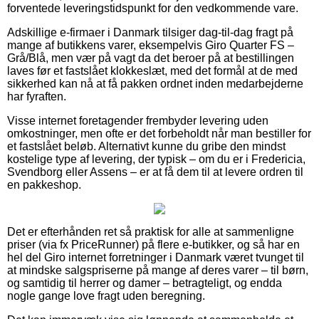
forventede leveringstidspunkt for den vedkommende vare.
Adskillige e-firmaer i Danmark tilsiger dag-til-dag fragt på
mange af butikkens varer, eksempelvis Giro Quarter FS –
Grå/Blå, men vær på vagt da det beroer på at bestillingen
laves før et fastslået klokkeslæt, med det formål at de med
sikkerhed kan nå at få pakken ordnet inden medarbejderne
har fyraften.
Visse internet foretagender frembyder levering uden
omkostninger, men ofte er det forbeholdt når man bestiller for
et fastslået beløb. Alternativt kunne du gribe den mindst
kostelige type af levering, der typisk – om du er i Fredericia,
Svendborg eller Assens – er at få dem til at levere ordren til
en pakkeshop.
Det er efterhånden ret så praktisk for alle at sammenligne
priser (via fx PriceRunner) på flere e-butikker, og så har en
hel del Giro internet forretninger i Danmark været tvunget til
at mindske salgspriserne på mange af deres varer – til børn,
og samtidig til herrer og damer – betragteligt, og endda
nogle gange love fragt uden beregning.