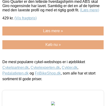
Giro Quarter er den letteste hverdagshjelm med ABS skal
Giro nogensinde har lavet. Samtidig er det en af de hjelme
med den laveste profil og med et rigtig godt fit.
(Læs mere)
429
kr.
(Vis fragtpris)
Læs mere »
Køb nu »
De mest populære cykel-webshops er i øjeblikket
Cykelpartner.dk
,
Cykelexperten.dk
,
Cykler.dk
,
Pedalatleten.dk
og
FriBikeShop.dk
, som alle har et stort
sortiment til gode priser.