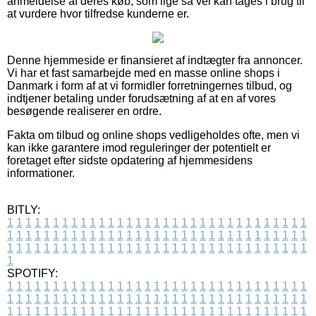
anmeldelse af deres køb, som lige så vel kan tages i brug til
at vurdere hvor tilfredse kunderne er.
Denne hjemmeside er finansieret af indtægter fra annoncer.
Vi har et fast samarbejde med en masse online shops i
Danmark i form af at vi formidler forretningernes tilbud, og
indtjener betaling under forudsætning af at en af vores
besøgende realiserer en ordre.
Fakta om tilbud og online shops vedligeholdes ofte, men vi
kan ikke garantere imod reguleringer der potentielt er
foretaget efter sidste opdatering af hjemmesidens
informationer.
BITLY:
1
1
1
1
1
1
1
1
1
1
1
1
1
1
1
1
1
1
1
1
1
1
1
1
1
1
1
1
1
1
1
1
1
1
1
1
1
1
1
1
1
1
1
1
1
1
1
1
1
1
1
1
1
1
1
1
1
1
1
1
1
1
1
1
1
1
1
1
1
1
1
1
1
1
1
1
1
1
1
1
1
1
1
1
1
1
1
1
1
1
1
1
1
1
1
1
1
1
1
1
SPOTIFY:
1
1
1
1
1
1
1
1
1
1
1
1
1
1
1
1
1
1
1
1
1
1
1
1
1
1
1
1
1
1
1
1
1
1
1
1
1
1
1
1
1
1
1
1
1
1
1
1
1
1
1
1
1
1
1
1
1
1
1
1
1
1
1
1
1
1
1
1
1
1
1
1
1
1
1
1
1
1
1
1
1
1
1
1
1
1
1
1
1
1
1
1
1
1
1
1
1
1
1