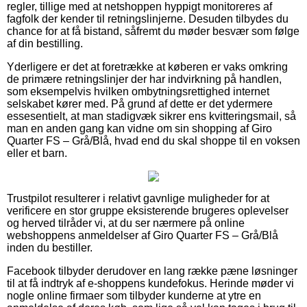
regler, tillige med at netshoppen hyppigt monitoreres af
fagfolk der kender til retningslinjerne. Desuden tilbydes du
chance for at få bistand, såfremt du møder besvær som følge
af din bestilling.
Yderligere er det at foretrække at køberen er vaks omkring
de primære retningslinjer der har indvirkning på handlen,
som eksempelvis hvilken ombytningsrettighed internet
selskabet kører med. På grund af dette er det ydermere
essesentielt, at man stadigvæk sikrer ens kvitteringsmail, så
man en anden gang kan vidne om sin shopping af Giro
Quarter FS – Grå/Blå, hvad end du skal shoppe til en voksen
eller et barn.
Trustpilot resulterer i relativt gavnlige muligheder for at
verificere en stor gruppe eksisterende brugeres oplevelser
og herved tilråder vi, at du ser nærmere på online
webshoppens anmeldelser af Giro Quarter FS – Grå/Blå
inden du bestiller.
Facebook tilbyder derudover en lang række pæne løsninger
til at få indtryk af e-shoppens kundefokus. Herinde møder vi
nogle online firmaer som tilbyder kunderne at ytre en