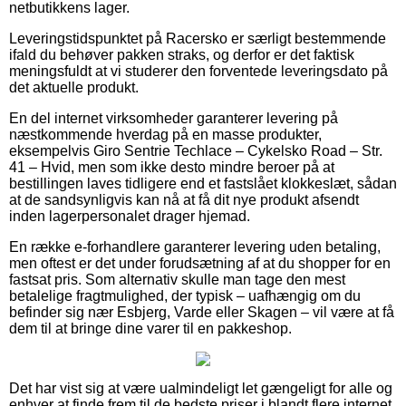
netbutikkens lager.
Leveringstidspunktet på Racersko er særligt bestemmende
ifald du behøver pakken straks, og derfor er det faktisk
meningsfuldt at vi studerer den forventede leveringsdato på
det aktuelle produkt.
En del internet virksomheder garanterer levering på
næstkommende hverdag på en masse produkter,
eksempelvis Giro Sentrie Techlace – Cykelsko Road – Str.
41 – Hvid, men som ikke desto mindre beroer på at
bestillingen laves tidligere end et fastslået klokkeslæt, sådan
at de sandsynligvis kan nå at få dit nye produkt afsendt
inden lagerpersonalet drager hjemad.
En række e-forhandlere garanterer levering uden betaling,
men oftest er det under forudsætning af at du shopper for en
fastsat pris. Som alternativ skulle man tage den mest
betalelige fragtmulighed, der typisk – uafhængig om du
befinder sig nær Esbjerg, Varde eller Skagen – vil være at få
dem til at bringe dine varer til en pakkeshop.
Det har vist sig at være ualmindeligt let gængeligt for alle og
enhver at finde frem til de bedste priser i blandt flere internet