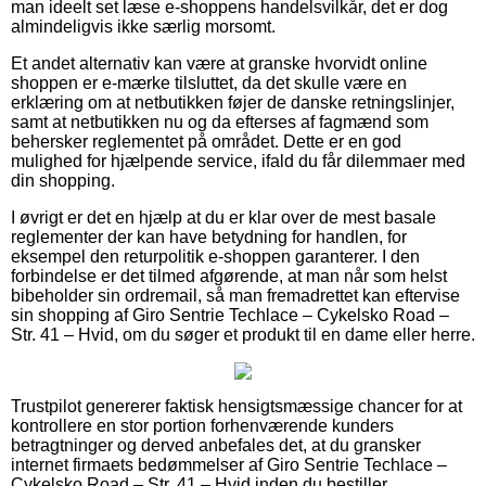
man ideelt set læse e-shoppens handelsvilkår, det er dog
almindeligvis ikke særlig morsomt.
Et andet alternativ kan være at granske hvorvidt online
shoppen er e-mærke tilsluttet, da det skulle være en
erklæring om at netbutikken føjer de danske retningslinjer,
samt at netbutikken nu og da efterses af fagmænd som
behersker reglementet på området. Dette er en god
mulighed for hjælpende service, ifald du får dilemmaer med
din shopping.
I øvrigt er det en hjælp at du er klar over de mest basale
reglementer der kan have betydning for handlen, for
eksempel den returpolitik e-shoppen garanterer. I den
forbindelse er det tilmed afgørende, at man når som helst
bibeholder sin ordremail, så man fremadrettet kan eftervise
sin shopping af Giro Sentrie Techlace – Cykelsko Road –
Str. 41 – Hvid, om du søger et produkt til en dame eller herre.
Trustpilot genererer faktisk hensigtsmæssige chancer for at
kontrollere en stor portion forhenværende kunders
betragtninger og derved anbefales det, at du gransker
internet firmaets bedømmelser af Giro Sentrie Techlace –
Cykelsko Road – Str. 41 – Hvid inden du bestiller.