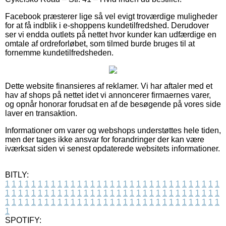
Facebook præsterer lige så vel evigt troværdige muligheder
for at få indblik i e-shoppens kundetilfredshed. Derudover
ser vi endda outlets på nettet hvor kunder kan udfærdige en
omtale af ordreforløbet, som tilmed burde bruges til at
fornemme kundetilfredsheden.
Dette website finansieres af reklamer. Vi har aftaler med et
hav af shops på nettet idet vi annoncerer firmaernes varer,
og opnår honorar forudsat en af de besøgende på vores side
laver en transaktion.
Informationer om varer og webshops understøttes hele tiden,
men der tages ikke ansvar for forandringer der kan være
iværksat siden vi senest opdaterede websitets informationer.
BITLY:
1
1
1
1
1
1
1
1
1
1
1
1
1
1
1
1
1
1
1
1
1
1
1
1
1
1
1
1
1
1
1
1
1
1
1
1
1
1
1
1
1
1
1
1
1
1
1
1
1
1
1
1
1
1
1
1
1
1
1
1
1
1
1
1
1
1
1
1
1
1
1
1
1
1
1
1
1
1
1
1
1
1
1
1
1
1
1
1
1
1
1
1
1
1
1
1
1
1
1
1
SPOTIFY: