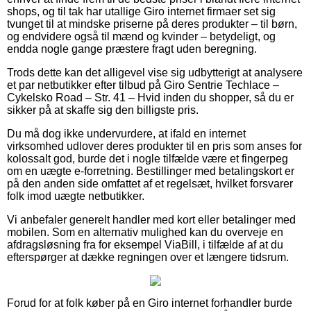
shops, og til tak har utallige Giro internet firmaer set sig
tvunget til at mindske priserne på deres produkter – til børn,
og endvidere også til mænd og kvinder – betydeligt, og
endda nogle gange præstere fragt uden beregning.
Trods dette kan det alligevel vise sig udbytterigt at analysere
et par netbutikker efter tilbud på Giro Sentrie Techlace –
Cykelsko Road – Str. 41 – Hvid inden du shopper, så du er
sikker på at skaffe sig den billigste pris.
Du må dog ikke undervurdere, at ifald en internet
virksomhed udlover deres produkter til en pris som anses for
kolossalt god, burde det i nogle tilfælde være et fingerpeg
om en uægte e-forretning. Bestillinger med betalingskort er
på den anden side omfattet af et regelsæt, hvilket forsvarer
folk imod uægte netbutikker.
Vi anbefaler generelt handler med kort eller betalinger med
mobilen. Som en alternativ mulighed kan du overveje en
afdragsløsning fra for eksempel ViaBill, i tilfælde af at du
efterspørger at dække regningen over et længere tidsrum.
Forud for at folk køber på en Giro internet forhandler burde