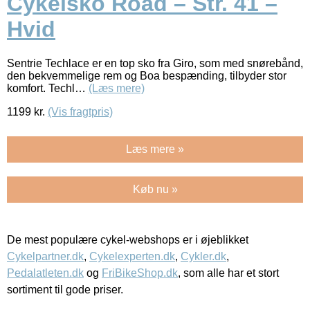
Cykelsko Road – Str. 41 –
Hvid
Sentrie Techlace er en top sko fra Giro, som med snørebånd,
den bekvemmelige rem og Boa bespænding, tilbyder stor
komfort. Techl…
(Læs mere)
1199
kr.
(Vis fragtpris)
Læs mere »
Køb nu »
De mest populære cykel-webshops er i øjeblikket
Cykelpartner.dk
,
Cykelexperten.dk
,
Cykler.dk
,
Pedalatleten.dk
og
FriBikeShop.dk
, som alle har et stort
sortiment til gode priser.