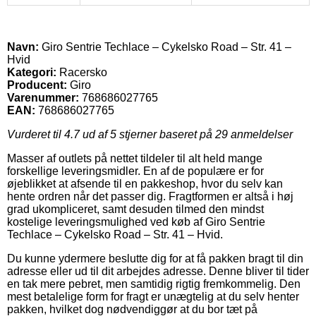
Navn:
Giro Sentrie Techlace – Cykelsko Road – Str. 41 –
Hvid
Kategori:
Racersko
Producent:
Giro
Varenummer:
768686027765
EAN:
768686027765
Vurderet til
4.7
ud af 5 stjerner baseret på
29
anmeldelser
Masser af outlets på nettet tildeler til alt held mange
forskellige leveringsmidler. En af de populære er for
øjeblikket at afsende til en pakkeshop, hvor du selv kan
hente ordren når det passer dig. Fragtformen er altså i høj
grad ukompliceret, samt desuden tilmed den mindst
kostelige leveringsmulighed ved køb af Giro Sentrie
Techlace – Cykelsko Road – Str. 41 – Hvid.
Du kunne ydermere beslutte dig for at få pakken bragt til din
adresse eller ud til dit arbejdes adresse. Denne bliver til tider
en tak mere pebret, men samtidig rigtig fremkommelig. Den
mest betalelige form for fragt er unægtelig at du selv henter
pakken, hvilket dog nødvendiggør at du bor tæt på