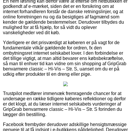
En nem løsning kan derfor være at efterse om netbutikken er
godkendt af e-mærket, siden det er en forsikring om at
internet forhandleren forstår de danske retningslinjer, og at
online forretningen nu og da besigtiges af fagmænd som
kender de gældende bestemmelser. Derudover tilbydes du
mulighed for at få hjælp, for så vidt du oplever
vanskeligheder ved dit køb.
Yderligere er det prisværdigt at køberen er på vagt for de
fundamentale vilkår gældende for ordren, fx den
ombytningsret internet selskabet lover. I den forbindelse er
det tillige vigtigt, at man altid bevarer ens købsbekræftelse,
så man til enhver tid kan vidne om sin shopping af GripGrab
benvarmere classic – Hi-Vis – Str. S, uanset om du er på
udkig efter produkter til en dreng eller pige.
Trustpilot medfører immervæk fremragende chancer for at
undersøge en række tidligere køberes reflektioner og derfor
er det klogt, at du læser internet selskabets vurderinger af
GripGrab benvarmere classic – Hi-Vis – Str. S forinden du
lægger din bestilling.
Facebook frembyder derudover adskillige hensigtsmæssige
genveje til at få indsigt i e-butikkens pålidelighed. Derudover