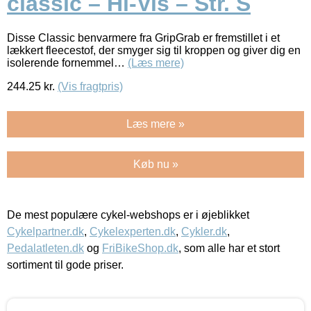
classic – Hi-Vis – Str. S
Disse Classic benvarmere fra GripGrab er fremstillet i et
lækkert fleecestof, der smyger sig til kroppen og giver dig en
isolerende fornemmel…
(Læs mere)
244.25
kr.
(Vis fragtpris)
Læs mere »
Køb nu »
De mest populære cykel-webshops er i øjeblikket
Cykelpartner.dk
,
Cykelexperten.dk
,
Cykler.dk
,
Pedalatleten.dk
og
FriBikeShop.dk
, som alle har et stort
sortiment til gode priser.