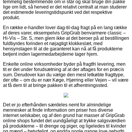
temmelig bestemmende om vi står og skal bruge din pakke
lige om lidt, så herved er det relativt centralt at man studerer
det estimerede leveringstidspunkt ved det respektive
produkt.
En række e-handler lover dag-til-dag fragt på en lang række
af deres varer, eksempelvis GripGrab benvarmere classic –
Hi-Vis – Str. S, men glem ikke at det beroer på at bestillingen
fuldbyrdes forinden et nøjagtigt klokkeslæt, med
hensynstagen til at de garanteret kan nå at få produkterne
betjent inden lagermedarbejderne tager hjem.
Enkelte online virksomheder byder på fragtfri levering, men
tit er det under forudsætning af at der aftages for en præcis
sum. Derudover kan du vælge den mest letkøbte fragttype,
der ofte – om du er nær Køge, Hjørring eller Vejen – vil være
at få dem til at bringe pakken til et afhentningssted.
Det er jo efterhånden særdeles nemt for almindelige
mennesker at finde information om priser hos diverse
internet selskaber, og af den grund har masser af GripGrab
online shops fundet det uundgåeligt at trykke salgsværdien
på produkterne – til drenge og piger, og ligeledes til kvinder
og mænd – betydeligt, og endda nogle gange love gebyrfri