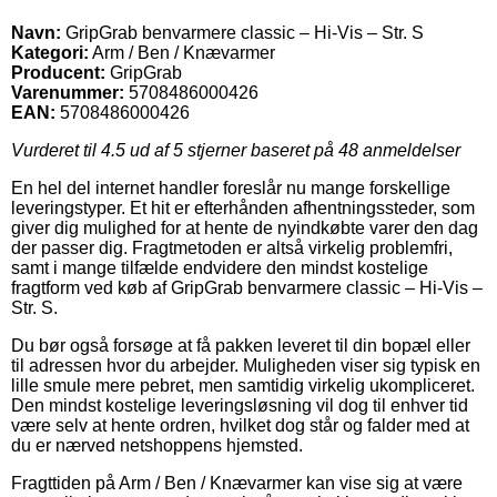
Navn:
GripGrab benvarmere classic – Hi-Vis – Str. S
Kategori:
Arm / Ben / Knævarmer
Producent:
GripGrab
Varenummer:
5708486000426
EAN:
5708486000426
Vurderet til
4.5
ud af 5 stjerner baseret på
48
anmeldelser
En hel del internet handler foreslår nu mange forskellige
leveringstyper. Et hit er efterhånden afhentningssteder, som
giver dig mulighed for at hente de nyindkøbte varer den dag
der passer dig. Fragtmetoden er altså virkelig problemfri,
samt i mange tilfælde endvidere den mindst kostelige
fragtform ved køb af GripGrab benvarmere classic – Hi-Vis –
Str. S.
Du bør også forsøge at få pakken leveret til din bopæl eller
til adressen hvor du arbejder. Muligheden viser sig typisk en
lille smule mere pebret, men samtidig virkelig ukompliceret.
Den mindst kostelige leveringsløsning vil dog til enhver tid
være selv at hente ordren, hvilket dog står og falder med at
du er nærved netshoppens hjemsted.
Fragttiden på Arm / Ben / Knævarmer kan vise sig at være