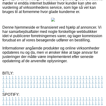
møder vi endda internet butikker hvor kunder kan ytre en
vurdering af virksomhedens service, som lige så vel kan
bruges til at fornemme hvor glade kunderne er.
Denne hjemmeside er finansieret ved hjælp af annoncer. Vi
har samarbejdsaftaler med nogle forskellige webbutikker
idet vi publicerer forretningernes varer, og tager kommission
forudsat en af vores besøgende udfører en bestilling.
Informationer angående produkter og online virksomheder
opdateres nu og da, men vi ønsker ikke at tage ansvar for
justeringer der måtte være implementeret efter seneste
opdatering af de anvendte oplysninger.
BITLY:
1
1
1
1
1
1
1
1
1
1
1
1
1
1
1
1
1
1
1
1
1
1
1
1
1
1
1
1
1
1
1
1
1
1
1
1
1
1
1
1
1
1
1
1
1
1
1
1
1
1
1
1
1
1
1
1
1
1
1
1
1
1
1
1
1
1
1
1
1
1
1
1
1
1
1
1
1
1
1
1
1
1
1
1
1
1
1
1
1
1
1
1
1
1
1
1
1
1
1
1
SPOTIFY:
1
1
1
1
1
1
1
1
1
1
1
1
1
1
1
1
1
1
1
1
1
1
1
1
1
1
1
1
1
1
1
1
1
1
1
1
1
1
1
1
1
1
1
1
1
1
1
1
1
1
1
1
1
1
1
1
1
1
1
1
1
1
1
1
1
1