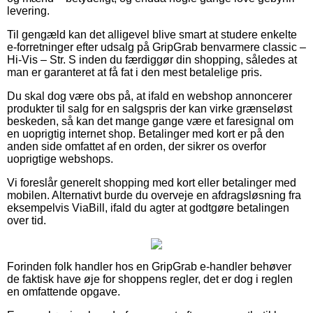
levering.
Til gengæld kan det alligevel blive smart at studere enkelte
e-forretninger efter udsalg på GripGrab benvarmere classic –
Hi-Vis – Str. S inden du færdiggør din shopping, således at
man er garanteret at få fat i den mest betalelige pris.
Du skal dog være obs på, at ifald en webshop annoncerer
produkter til salg for en salgspris der kan virke grænseløst
beskeden, så kan det mange gange være et faresignal om
en uoprigtig internet shop. Betalinger med kort er på den
anden side omfattet af en orden, der sikrer os overfor
uoprigtige webshops.
Vi foreslår generelt shopping med kort eller betalinger med
mobilen. Alternativt burde du overveje en afdragsløsning fra
eksempelvis ViaBill, ifald du agter at godtgøre betalingen
over tid.
Forinden folk handler hos en GripGrab e-handler behøver
de faktisk have øje for shoppens regler, det er dog i reglen
en omfattende opgave.