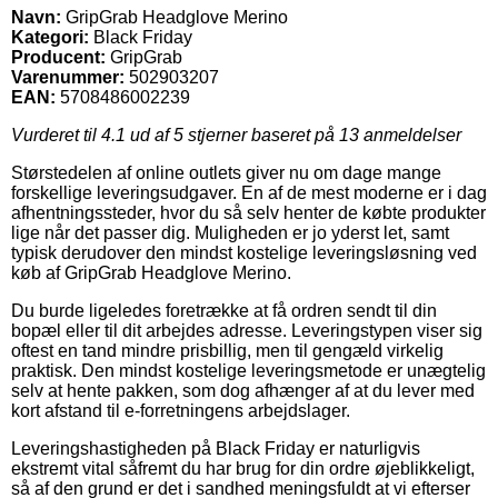
Navn:
GripGrab Headglove Merino
Kategori:
Black Friday
Producent:
GripGrab
Varenummer:
502903207
EAN:
5708486002239
Vurderet til
4.1
ud af 5 stjerner baseret på
13
anmeldelser
Størstedelen af online outlets giver nu om dage mange
forskellige leveringsudgaver. En af de mest moderne er i dag
afhentningssteder, hvor du så selv henter de købte produkter
lige når det passer dig. Muligheden er jo yderst let, samt
typisk derudover den mindst kostelige leveringsløsning ved
køb af GripGrab Headglove Merino.
Du burde ligeledes foretrække at få ordren sendt til din
bopæl eller til dit arbejdes adresse. Leveringstypen viser sig
oftest en tand mindre prisbillig, men til gengæld virkelig
praktisk. Den mindst kostelige leveringsmetode er unægtelig
selv at hente pakken, som dog afhænger af at du lever med
kort afstand til e-forretningens arbejdslager.
Leveringshastigheden på Black Friday er naturligvis
ekstremt vital såfremt du har brug for din ordre øjeblikkeligt,
så af den grund er det i sandhed meningsfuldt at vi efterser