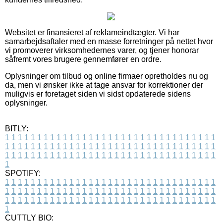
Websitet er finansieret af reklameindtægter. Vi har
samarbejdsaftaler med en masse forretninger på nettet hvor
vi promoverer virksomhedernes varer, og tjener honorar
såfremt vores brugere gennemfører en ordre.
Oplysninger om tilbud og online firmaer opretholdes nu og
da, men vi ønsker ikke at tage ansvar for korrektioner der
muligvis er foretaget siden vi sidst opdaterede sidens
oplysninger.
BITLY:
1
1
1
1
1
1
1
1
1
1
1
1
1
1
1
1
1
1
1
1
1
1
1
1
1
1
1
1
1
1
1
1
1
1
1
1
1
1
1
1
1
1
1
1
1
1
1
1
1
1
1
1
1
1
1
1
1
1
1
1
1
1
1
1
1
1
1
1
1
1
1
1
1
1
1
1
1
1
1
1
1
1
1
1
1
1
1
1
1
1
1
1
1
1
1
1
1
1
1
1
SPOTIFY:
1
1
1
1
1
1
1
1
1
1
1
1
1
1
1
1
1
1
1
1
1
1
1
1
1
1
1
1
1
1
1
1
1
1
1
1
1
1
1
1
1
1
1
1
1
1
1
1
1
1
1
1
1
1
1
1
1
1
1
1
1
1
1
1
1
1
1
1
1
1
1
1
1
1
1
1
1
1
1
1
1
1
1
1
1
1
1
1
1
1
1
1
1
1
1
1
1
1
1
1
CUTTLY BIO: