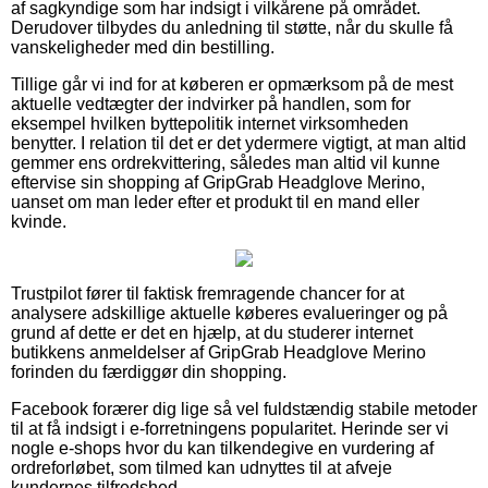
af sagkyndige som har indsigt i vilkårene på området.
Derudover tilbydes du anledning til støtte, når du skulle få
vanskeligheder med din bestilling.
Tillige går vi ind for at køberen er opmærksom på de mest
aktuelle vedtægter der indvirker på handlen, som for
eksempel hvilken byttepolitik internet virksomheden
benytter. I relation til det er det ydermere vigtigt, at man altid
gemmer ens ordrekvittering, således man altid vil kunne
eftervise sin shopping af GripGrab Headglove Merino,
uanset om man leder efter et produkt til en mand eller
kvinde.
Trustpilot fører til faktisk fremragende chancer for at
analysere adskillige aktuelle køberes evalueringer og på
grund af dette er det en hjælp, at du studerer internet
butikkens anmeldelser af GripGrab Headglove Merino
forinden du færdiggør din shopping.
Facebook forærer dig lige så vel fuldstændig stabile metoder
til at få indsigt i e-forretningens popularitet. Herinde ser vi
nogle e-shops hvor du kan tilkendegive en vurdering af
ordreforløbet, som tilmed kan udnyttes til at afveje
kundernes tilfredshed.