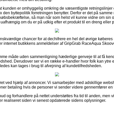
 at kunden er omhyggelig omkring de væsentligste retningslinjer
fx den byttepolitik forretningen benytter. Derfor er det på sam
n købsbekræftelse, så man når som helst vil kunne vidne om sin 
fhængig om du er på udkig efter et produkt til en dreng eller p
 ønskværdige chancer for at dechifrere en hel del øvrige køber
cerer internet butikkens anmeldelser af GripGrab RaceAqua Skoov
mme måde uden sammenligning hæderlige genveje til at få kends
shed. Derudover ser vi en række e-handler hvor folk kan ytre e
eledes kan tages i brug til afvejning af kundetilfredsheden.
eret ved hjælp af annoncer. Vi samarbejder med adskillige websh
jener betaling hvis de personer vi sender videre gennemfører en 
ud og forhandlere på nettet understøttes fra tid til anden, men 
er realiseret siden vi senest opdaterede sidens oplysninger.