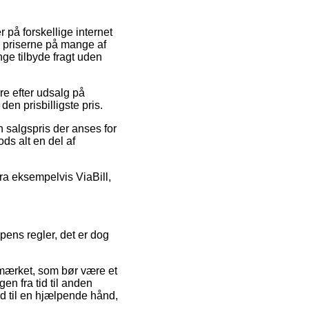
 på forskellige internet
ge priserne på mange af
nge tilbyde fragt uden
re efter udsalg på
en prisbilligste pris.
n salgspris der anses for
ods alt en del af
fra eksempelvis ViaBill,
ens regler, det er dog
-mærket, som bør være et
n fra tid til anden
ed til en hjælpende hånd,