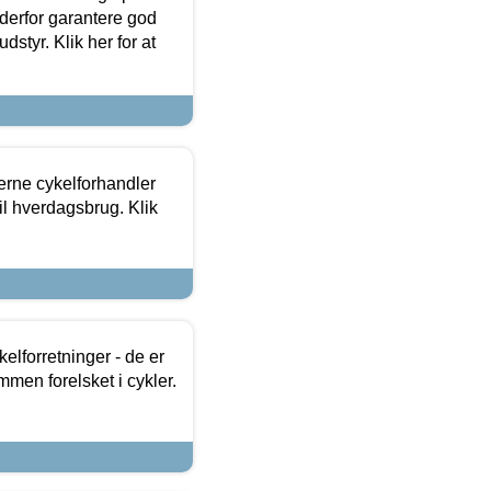
 derfor garantere god
dstyr. Klik her for at
erne cykelforhandler
til hverdagsbrug. Klik
lforretninger - de er
mmen forelsket i cykler.