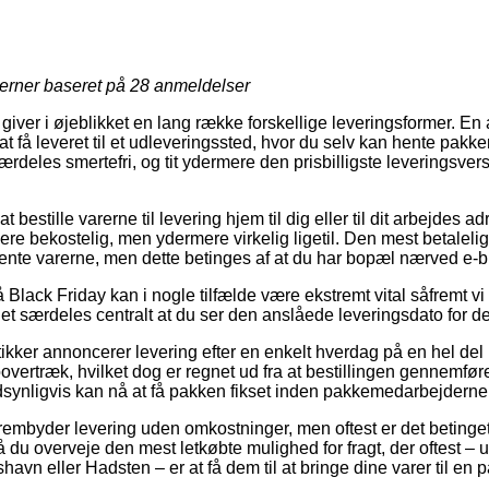
jerner baseret på
28
anmeldelser
ver i øjeblikket en lang række forskellige leveringsformer. En 
 få leveret til et udleveringssted, hvor du selv kan hente pakke
særdeles smertefri, og tit ydermere den prisbilligste leveringsve
bestille varerne til levering hjem til dig eller til dit arbejdes 
re bekostelig, men ydermere virkelig ligetil. Den mest betalelig
hente varerne, men dette betinges af at du har bopæl nærved e-
lack Friday kan i nogle tilfælde være ekstremt vital såfremt vi
et særdeles centralt at du ser den anslåede leveringsdato for 
tikker annoncerer levering efter en enkelt hverdag på en hel de
rtræk, hvilket dog er regnet ud fra at bestillingen gennemføres
dsynligvis kan nå at få pakken fikset inden pakkemedarbejdern
frembyder levering uden omkostninger, men oftest er det betinget a
 du overveje den mest letkøbte mulighed for fragt, der oftest – 
havn eller Hadsten – er at få dem til at bringe dine varer til en