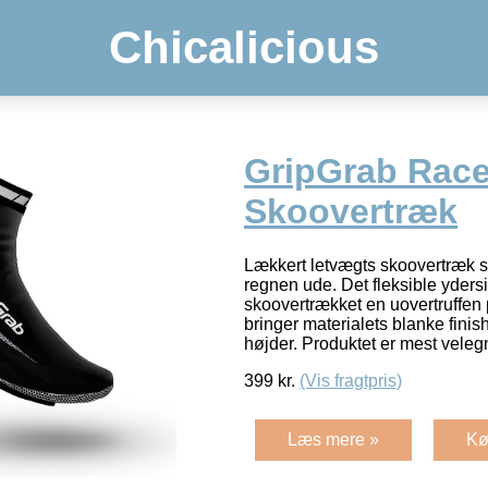
Chicalicious
GripGrab Rac
Skoovertræk
Lækkert letvægts skoovertræk so
regnen ude. Det fleksible yders
skoovertrækket en uovertruffen
bringer materialets blanke finis
højder. Produktet er mest velegn
399
kr.
(Vis fragtpris)
Læs mere »
Kø