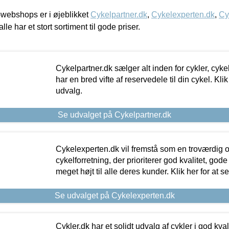
webshops er i øjeblikket
Cykelpartner.dk
,
Cykelexperten.dk
,
Cy
alle har et stort sortiment til gode priser.
Cykelpartner.dk sælger alt inden for cykler, cyke
har en bred vifte af reservedele til din cykel. Klik
udvalg.
Se udvalget på Cykelpartner.dk
Cykelexperten.dk vil fremstå som en troværdig o
cykelforretning, der prioriterer god kvalitet, god
meget højt til alle deres kunder. Klik her for at s
Se udvalget på Cykelexperten.dk
Cykler.dk har et solidt udvalg af cykler i god kvalit