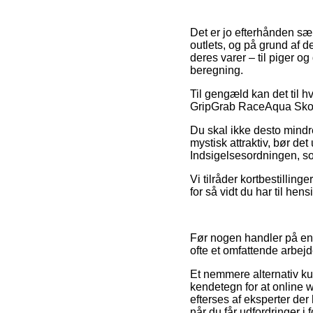
Det er jo efterhånden sær
outlets, og på grund af de
deres varer – til piger o
beregning.
Til gengæld kan det til h
GripGrab RaceAqua Skoover
Du skal ikke desto mindre
mystisk attraktiv, bør de
Indsigelsesordningen, s
Vi tilråder kortbestillin
for så vidt du har til hen
Før nogen handler på en
ofte et omfattende arbejd
Et nemmere alternativ k
kendetegn for at online 
efterses af eksperter der
når du får udfordringer i 