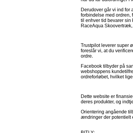
Derudover går vi ind for
forbindelse med ordren, 
til enhver tid bevarer si
RaceAqua Skoovertræk, ua
Trustpilot leverer super
foreslår vi, at du verifi
ordre.
Facebook tilbyder på sa
webshoppens kundetilfred
ordreforløbet, hvilket lig
Dette website er finansi
deres produkter, og indt
Orientering angående tilb
ændringer der potentielt 
BITLY: