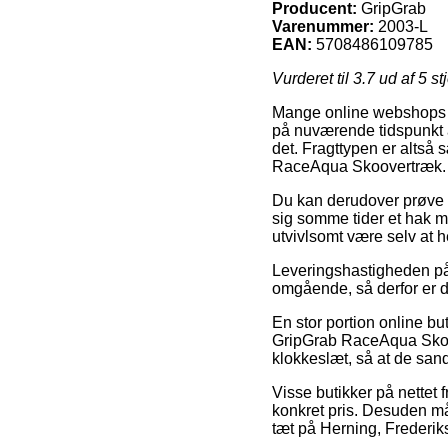
Producent:
GripGrab
Varenummer:
2003-L
EAN:
5708486109785
Vurderet til
3.7
ud af 5 st
Mange online webshops gi
på nuværende tidspunkt at
det. Fragttypen er altså 
RaceAqua Skoovertræk.
Du kan derudover prøve at 
sig somme tider et hak me
utvivlsomt være selv at 
Leveringshastigheden på B
omgående, så derfor er d
En stor portion online bu
GripGrab RaceAqua Skoove
klokkeslæt, så at de san
Visse butikker på nettet 
konkret pris. Desuden må
tæt på Herning, Frederiks