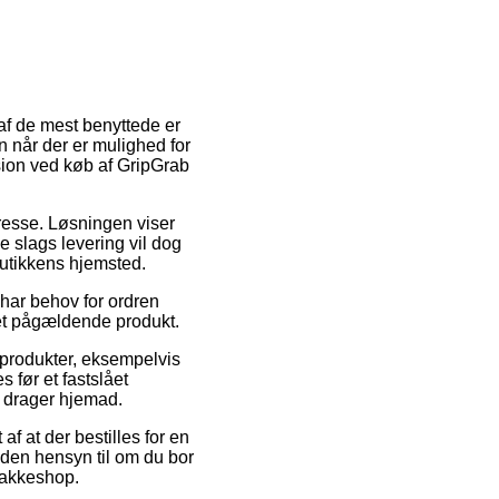
af de mest benyttede er
n når der er mulighed for
rsion ved køb af GripGrab
adresse. Løsningen viser
e slags levering vil dog
butikkens hjemsted.
 har behov for ordren
det pågældende produkt.
l produkter, eksempelvis
 før et fastslået
e drager hjemad.
f at der bestilles for en
uden hensyn til om du bor
 pakkeshop.