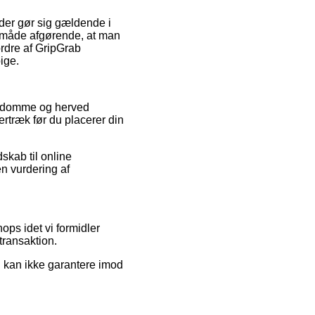
 der gør sig gældende i
me måde afgørende, at man
ordre af GripGrab
ige.
es domme og herved
ertræk før du placerer din
kab til online
n vurdering af
ops idet vi formidler
transaktion.
vi kan ikke garantere imod