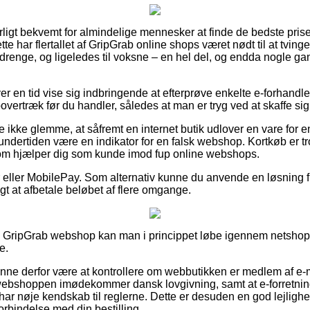
ligt bekvemt for almindelige mennesker at finde de bedste priser
tte har flertallet af GripGrab online shops været nødt til at tvin
g drenge, og ligeledes til voksne – en hel del, og endda nogle ga
ver en tid vise sig indbringende at efterprøve enkelte e-forhandle
træk før du handler, således at man er tryg ved at skaffe sig d
 ikke glemme, at såfremt en internet butik udlover en vare for e
t undertiden være en indikator for en falsk webshop. Kortkøb er tr
om hjælper dig som kunde imod fup online webshops.
ger eller MobilePay. Som alternativ kunne du anvende en løsning 
sigt at afbetale beløbet af flere omgange.
 GripGrab webshop kan man i princippet løbe igennem netshopp
e.
unne derfor være at kontrollere om webbutikken er medlem af e
webshoppen imødekommer dansk lovgivning, samt at e-forretninge
 har nøje kendskab til reglerne. Dette er desuden en god lejligh
forbindelse med din bestilling.