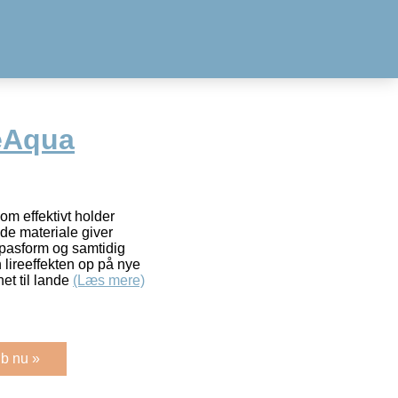
eAqua
m effektivt holder
ide materiale giver
 pasform og samtidig
h lireeffekten op på nye
et til lande
(Læs mere)
b nu »