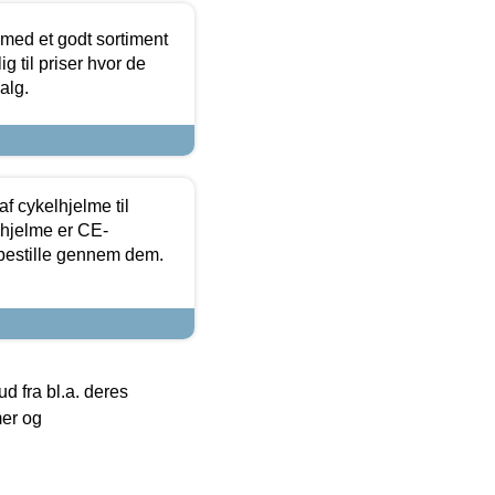
 med et godt sortiment
g til priser hvor de
alg.
f cykelhjelme til
lhjelme er CE-
 bestille gennem dem.
 fra bl.a. deres
mer og