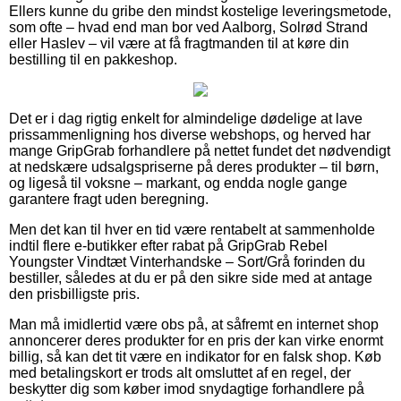
Ellers kunne du gribe den mindst kostelige leveringsmetode,
som ofte – hvad end man bor ved Aalborg, Solrød Strand
eller Haslev – vil være at få fragtmanden til at køre din
bestilling til en pakkeshop.
Det er i dag rigtig enkelt for almindelige dødelige at lave
prissammenligning hos diverse webshops, og herved har
mange GripGrab forhandlere på nettet fundet det nødvendigt
at nedskære udsalgspriserne på deres produkter – til børn,
og ligeså til voksne – markant, og endda nogle gange
garantere fragt uden beregning.
Men det kan til hver en tid være rentabelt at sammenholde
indtil flere e-butikker efter rabat på GripGrab Rebel
Youngster Vindtæt Vinterhandske – Sort/Grå forinden du
bestiller, således at du er på den sikre side med at antage
den prisbilligste pris.
Man må imidlertid være obs på, at såfremt en internet shop
annoncerer deres produkter for en pris der kan virke enormt
billig, så kan det tit være en indikator for en falsk shop. Køb
med betalingskort er trods alt omsluttet af en regel, der
beskytter dig som køber imod snydagtige forhandlere på