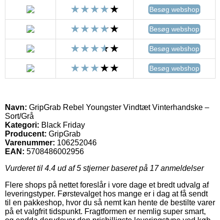
Besøg webshop
Besøg webshop
Besøg webshop
Besøg webshop
Navn:
GripGrab Rebel Youngster Vindtæt Vinterhandske –
Sort/Grå
Kategori:
Black Friday
Producent:
GripGrab
Varenummer:
106252046
EAN:
5708486002956
Vurderet til
4.4
ud af 5 stjerner baseret på
17
anmeldelser
Flere shops på nettet foreslår i vore dage et bredt udvalg af
leveringstyper. Førstevalget hos mange er i dag at få sendt
til en pakkeshop, hvor du så nemt kan hente de bestilte varer
på et valgfrit tidspunkt. Fragtformen er nemlig super smart,