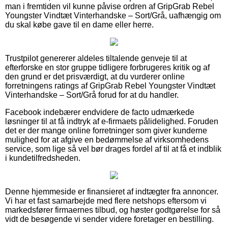
man i fremtiden vil kunne påvise ordren af GripGrab Rebel
Youngster Vindtæt Vinterhandske – Sort/Grå, uafhængig om
du skal købe gave til en dame eller herre.
Trustpilot genererer aldeles tiltalende genveje til at
efterforske en stor gruppe tidligere forbrugeres kritik og af
den grund er det prisværdigt, at du vurderer online
forretningens ratings af GripGrab Rebel Youngster Vindtæt
Vinterhandske – Sort/Grå forud for at du handler.
Facebook indebærer endvidere de facto udmærkede
løsninger til at få indtryk af e-firmaets pålidelighed. Foruden
det er der mange online forretninger som giver kunderne
mulighed for at afgive en bedømmelse af virksomhedens
service, som lige så vel bør drages fordel af til at få et indblik
i kundetilfredsheden.
Denne hjemmeside er finansieret af indtægter fra annoncer.
Vi har et fast samarbejde med flere netshops eftersom vi
markedsfører firmaernes tilbud, og høster godtgørelse for så
vidt de besøgende vi sender videre foretager en bestilling.