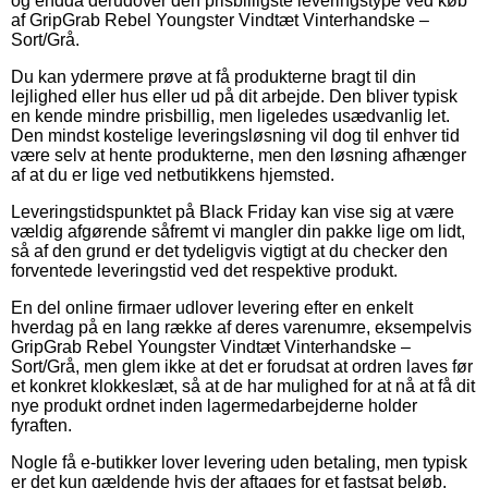
og endda derudover den prisbilligste leveringstype ved køb
af GripGrab Rebel Youngster Vindtæt Vinterhandske –
Sort/Grå.
Du kan ydermere prøve at få produkterne bragt til din
lejlighed eller hus eller ud på dit arbejde. Den bliver typisk
en kende mindre prisbillig, men ligeledes usædvanlig let.
Den mindst kostelige leveringsløsning vil dog til enhver tid
være selv at hente produkterne, men den løsning afhænger
af at du er lige ved netbutikkens hjemsted.
Leveringstidspunktet på Black Friday kan vise sig at være
vældig afgørende såfremt vi mangler din pakke lige om lidt,
så af den grund er det tydeligvis vigtigt at du checker den
forventede leveringstid ved det respektive produkt.
En del online firmaer udlover levering efter en enkelt
hverdag på en lang række af deres varenumre, eksempelvis
GripGrab Rebel Youngster Vindtæt Vinterhandske –
Sort/Grå, men glem ikke at det er forudsat at ordren laves før
et konkret klokkeslæt, så at de har mulighed for at nå at få dit
nye produkt ordnet inden lagermedarbejderne holder
fyraften.
Nogle få e-butikker lover levering uden betaling, men typisk
er det kun gældende hvis der aftages for et fastsat beløb.