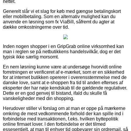
nettet.
Generelt slår vi et slag for køb med gængse betalingskort
eller mobilbetaling. Som en alternativ mulighed kan du
anvende en løsning som fx ViaBill, såfremt du agter at
dække omkostningerne over tid.
Inden nogen shopper i en GripGrab online virksomhed kan
man i reglen se på netbutikkens handelsvilkår, dog er det
typisk ikke særlig morsomt.
En nem løsning kunne være at undersøge hvorvidt online
forretningen er verificeret af e-mærket, som er en sikkerhed
for at internet butikken opererer i overensstemmelse med de
danske love, samt at e-shoppen fra tid til anden efterses af
eksperter der har nøje kendskab til de gældende regulativer.
Dette er en god genvej til bistand, ifald du skulle få
vanskeligheder med din shopping.
Herudover stiller vi forslag om at man er oppe på mærkerne
omkring de mest vedkommende forhold der kan spille ind i
forbindelse med transaktionen, f.eks. hvilken byttepolitik
online firmaet lover. I den forbindelse er det tilmed
essesentielt, at man til enhver tid opbevarer sin ordremail, så