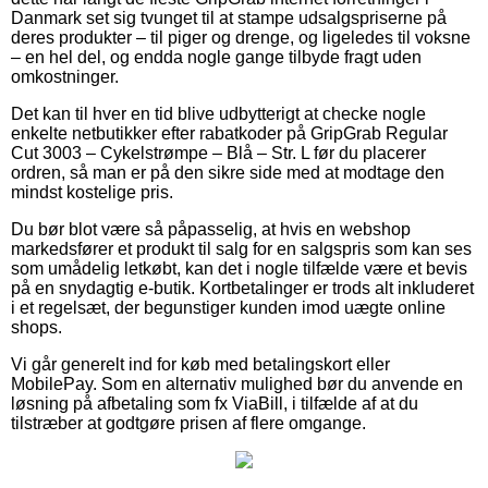
Danmark set sig tvunget til at stampe udsalgspriserne på
deres produkter – til piger og drenge, og ligeledes til voksne
– en hel del, og endda nogle gange tilbyde fragt uden
omkostninger.
Det kan til hver en tid blive udbytterigt at checke nogle
enkelte netbutikker efter rabatkoder på GripGrab Regular
Cut 3003 – Cykelstrømpe – Blå – Str. L før du placerer
ordren, så man er på den sikre side med at modtage den
mindst kostelige pris.
Du bør blot være så påpasselig, at hvis en webshop
markedsfører et produkt til salg for en salgspris som kan ses
som umådelig letkøbt, kan det i nogle tilfælde være et bevis
på en snydagtig e-butik. Kortbetalinger er trods alt inkluderet
i et regelsæt, der begunstiger kunden imod uægte online
shops.
Vi går generelt ind for køb med betalingskort eller
MobilePay. Som en alternativ mulighed bør du anvende en
løsning på afbetaling som fx ViaBill, i tilfælde af at du
tilstræber at godtgøre prisen af flere omgange.