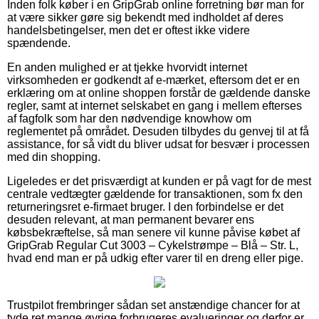
Inden folk køber i en GripGrab online forretning bør man for
at være sikker gøre sig bekendt med indholdet af deres
handelsbetingelser, men det er oftest ikke videre
spændende.
En anden mulighed er at tjekke hvorvidt internet
virksomheden er godkendt af e-mærket, eftersom det er en
erklæring om at online shoppen forstår de gældende danske
regler, samt at internet selskabet en gang i mellem efterses
af fagfolk som har den nødvendige knowhow om
reglementet på området. Desuden tilbydes du genvej til at få
assistance, for så vidt du bliver udsat for besvær i processen
med din shopping.
Ligeledes er det prisværdigt at kunden er på vagt for de mest
centrale vedtægter gældende for transaktionen, som fx den
returneringsret e-firmaet bruger. I den forbindelse er det
desuden relevant, at man permanent bevarer ens
købsbekræftelse, så man senere vil kunne påvise købet af
GripGrab Regular Cut 3003 – Cykelstrømpe – Blå – Str. L,
hvad end man er på udkig efter varer til en dreng eller pige.
Trustpilot frembringer sådan set anstændige chancer for at
tyde ret mange øvrige forbrugeres evalueringer og derfor er