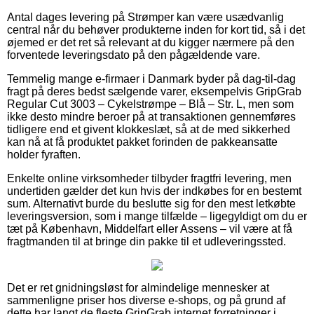
Antal dages levering på Strømper kan være usædvanlig
central når du behøver produkterne inden for kort tid, så i det
øjemed er det ret så relevant at du kigger nærmere på den
forventede leveringsdato på den pågældende vare.
Temmelig mange e-firmaer i Danmark byder på dag-til-dag
fragt på deres bedst sælgende varer, eksempelvis GripGrab
Regular Cut 3003 – Cykelstrømpe – Blå – Str. L, men som
ikke desto mindre beroer på at transaktionen gennemføres
tidligere end et givent klokkeslæt, så at de med sikkerhed
kan nå at få produktet pakket forinden de pakkeansatte
holder fyraften.
Enkelte online virksomheder tilbyder fragtfri levering, men
undertiden gælder det kun hvis der indkøbes for en bestemt
sum. Alternativt burde du beslutte sig for den mest letkøbte
leveringsversion, som i mange tilfælde – ligegyldigt om du er
tæt på København, Middelfart eller Assens – vil være at få
fragtmanden til at bringe din pakke til et udleveringssted.
Det er ret gnidningsløst for almindelige mennesker at
sammenligne priser hos diverse e-shops, og på grund af
dette har langt de fleste GripGrab internet forretninger i