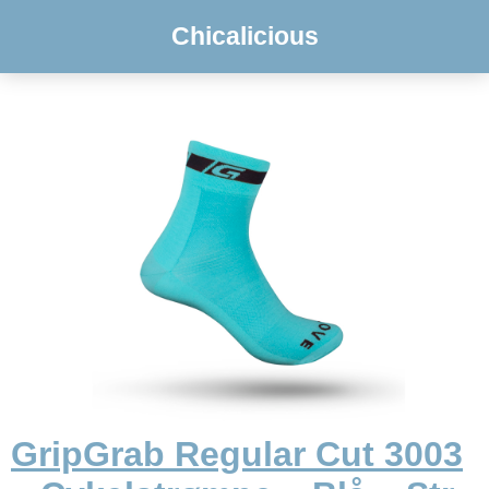
Chicalicious
GripGrab Regular Cut 3003