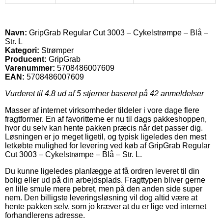
Navn:
GripGrab Regular Cut 3003 – Cykelstrømpe – Blå –
Str. L
Kategori:
Strømper
Producent:
GripGrab
Varenummer:
5708486007609
EAN:
5708486007609
Vurderet til
4.8
ud af 5 stjerner baseret på
42
anmeldelser
Masser af internet virksomheder tildeler i vore dage flere
fragtformer. En af favoritterne er nu til dags pakkeshoppen,
hvor du selv kan hente pakken præcis når det passer dig.
Løsningen er jo meget ligetil, og typisk ligeledes den mest
letkøbte mulighed for levering ved køb af GripGrab Regular
Cut 3003 – Cykelstrømpe – Blå – Str. L.
Du kunne ligeledes planlægge at få ordren leveret til din
bolig eller ud på din arbejdsplads. Fragttypen bliver gerne
en lille smule mere pebret, men på den anden side super
nem. Den billigste leveringsløsning vil dog altid være at
hente pakken selv, som jo kræver at du er lige ved internet
forhandlerens adresse.