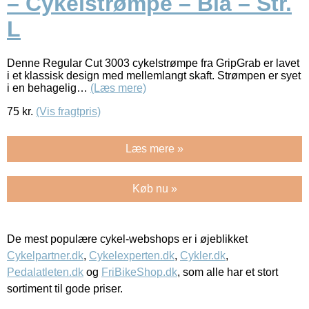
– Cykelstrømpe – Blå – Str.
L
Denne Regular Cut 3003 cykelstrømpe fra GripGrab er lavet
i et klassisk design med mellemlangt skaft. Strømpen er syet
i en behagelig…
(Læs mere)
75
kr.
(Vis fragtpris)
Læs mere »
Køb nu »
De mest populære cykel-webshops er i øjeblikket
Cykelpartner.dk
,
Cykelexperten.dk
,
Cykler.dk
,
Pedalatleten.dk
og
FriBikeShop.dk
, som alle har et stort
sortiment til gode priser.