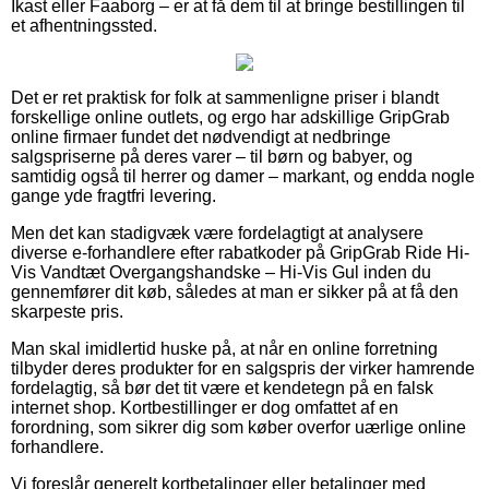
Ikast eller Faaborg – er at få dem til at bringe bestillingen til
et afhentningssted.
Det er ret praktisk for folk at sammenligne priser i blandt
forskellige online outlets, og ergo har adskillige GripGrab
online firmaer fundet det nødvendigt at nedbringe
salgspriserne på deres varer – til børn og babyer, og
samtidig også til herrer og damer – markant, og endda nogle
gange yde fragtfri levering.
Men det kan stadigvæk være fordelagtigt at analysere
diverse e-forhandlere efter rabatkoder på GripGrab Ride Hi-
Vis Vandtæt Overgangshandske – Hi-Vis Gul inden du
gennemfører dit køb, således at man er sikker på at få den
skarpeste pris.
Man skal imidlertid huske på, at når en online forretning
tilbyder deres produkter for en salgspris der virker hamrende
fordelagtig, så bør det tit være et kendetegn på en falsk
internet shop. Kortbestillinger er dog omfattet af en
forordning, som sikrer dig som køber overfor uærlige online
forhandlere.
Vi foreslår generelt kortbetalinger eller betalinger med