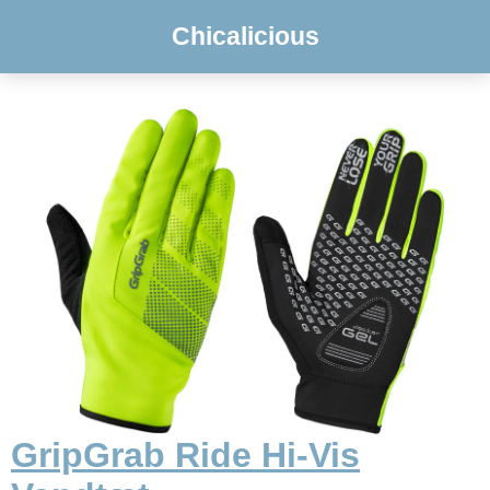
Chicalicious
GripGrab Ride Hi-Vis