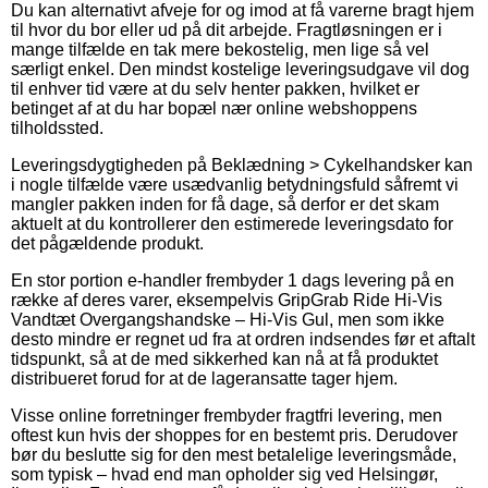
Du kan alternativt afveje for og imod at få varerne bragt hjem
til hvor du bor eller ud på dit arbejde. Fragtløsningen er i
mange tilfælde en tak mere bekostelig, men lige så vel
særligt enkel. Den mindst kostelige leveringsudgave vil dog
til enhver tid være at du selv henter pakken, hvilket er
betinget af at du har bopæl nær online webshoppens
tilholdssted.
Leveringsdygtigheden på Beklædning > Cykelhandsker kan
i nogle tilfælde være usædvanlig betydningsfuld såfremt vi
mangler pakken inden for få dage, så derfor er det skam
aktuelt at du kontrollerer den estimerede leveringsdato for
det pågældende produkt.
En stor portion e-handler frembyder 1 dags levering på en
række af deres varer, eksempelvis GripGrab Ride Hi-Vis
Vandtæt Overgangshandske – Hi-Vis Gul, men som ikke
desto mindre er regnet ud fra at ordren indsendes før et aftalt
tidspunkt, så at de med sikkerhed kan nå at få produktet
distribueret forud for at de lageransatte tager hjem.
Visse online forretninger frembyder fragtfri levering, men
oftest kun hvis der shoppes for en bestemt pris. Derudover
bør du beslutte sig for den mest betalelige leveringsmåde,
som typisk – hvad end man opholder sig ved Helsingør,