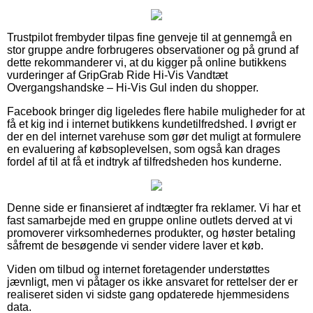
Trustpilot frembyder tilpas fine genveje til at gennemgå en
stor gruppe andre forbrugeres observationer og på grund af
dette rekommanderer vi, at du kigger på online butikkens
vurderinger af GripGrab Ride Hi-Vis Vandtæt
Overgangshandske – Hi-Vis Gul inden du shopper.
Facebook bringer dig ligeledes flere habile muligheder for at
få et kig ind i internet butikkens kundetilfredshed. I øvrigt er
der en del internet varehuse som gør det muligt at formulere
en evaluering af købsoplevelsen, som også kan drages
fordel af til at få et indtryk af tilfredsheden hos kunderne.
Denne side er finansieret af indtægter fra reklamer. Vi har et
fast samarbejde med en gruppe online outlets derved at vi
promoverer virksomhedernes produkter, og høster betaling
såfremt de besøgende vi sender videre laver et køb.
Viden om tilbud og internet foretagender understøttes
jævnligt, men vi påtager os ikke ansvaret for rettelser der er
realiseret siden vi sidste gang opdaterede hjemmesidens
data.