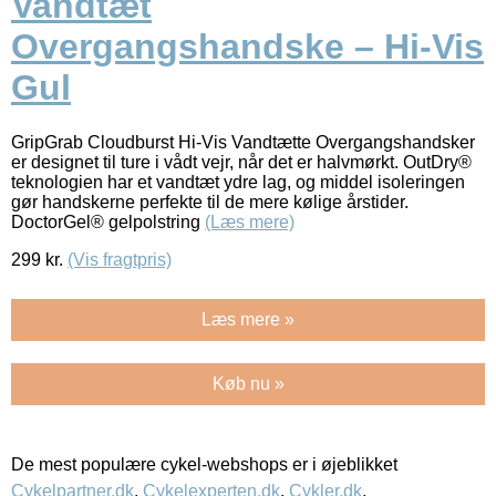
Vandtæt
Overgangshandske – Hi-Vis
Gul
GripGrab Cloudburst Hi-Vis Vandtætte Overgangshandsker
er designet til ture i vådt vejr, når det er halvmørkt. OutDry®
teknologien har et vandtæt ydre lag, og middel isoleringen
gør handskerne perfekte til de mere kølige årstider.
DoctorGel® gelpolstring
(Læs mere)
299
kr.
(Vis fragtpris)
Læs mere »
Køb nu »
De mest populære cykel-webshops er i øjeblikket
Cykelpartner.dk
,
Cykelexperten.dk
,
Cykler.dk
,