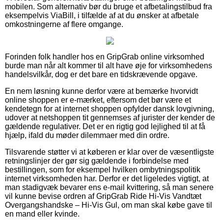
mobilen. Som alternativ bør du bruge et afbetalingstilbud fra
eksempelvis ViaBill, i tilfælde af at du ønsker at afbetale
omkostningerne af flere omgange.
Forinden folk handler hos en GripGrab online virksomhed
burde man når alt kommer til alt have øje for virksomhedens
handelsvilkår, dog er det bare en tidskrævende opgave.
En nem løsning kunne derfor være at bemærke hvorvidt
online shoppen er e-mærket, eftersom det bør være et
kendetegn for at internet shoppen opfylder dansk lovgivning,
udover at netshoppen tit gennemses af jurister der kender de
gældende regulativer. Det er en rigtig god lejlighed til at få
hjælp, ifald du møder dilemmaer med din ordre.
Tilsvarende støtter vi at køberen er klar over de væsentligste
retningslinjer der gør sig gældende i forbindelse med
bestillingen, som for eksempel hvilken ombytningspolitik
internet virksomheden har. Derfor er det ligeledes vigtigt, at
man stadigvæk bevarer ens e-mail kvittering, så man senere
vil kunne bevise ordren af GripGrab Ride Hi-Vis Vandtæt
Overgangshandske – Hi-Vis Gul, om man skal købe gave til
en mand eller kvinde.