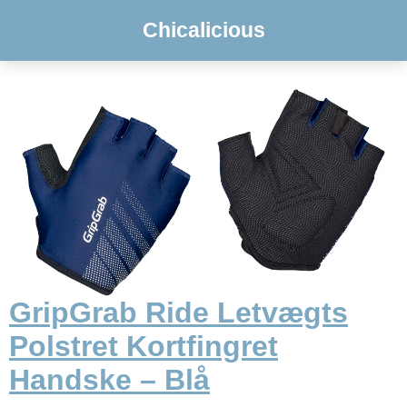
Chicalicious
GripGrab Ride Letvægts
Polstret Kortfingret
Handske – Blå