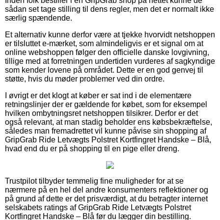
Inden folk bestiller i en GripGrab shop på nettet kunne de
sådan set tage stilling til dens regler, men det er normalt ikke
særlig spændende.
Et alternativ kunne derfor være at tjekke hvorvidt netshoppen
er tilsluttet e-mærket, som almindeligvis er et signal om at
online webshoppen følger den officielle danske lovgivning,
tillige med at forretningen undertiden vurderes af sagkyndige
som kender lovene på området. Dette er en god genvej til
støtte, hvis du møder problemer ved din ordre.
I øvrigt er det klogt at køber er sat ind i de elementære
retningslinjer der er gældende for købet, som for eksempel
hvilken ombytningsret netshoppen tilsikrer. Derfor er det
også relevant, at man stadig beholder ens købsbekræftelse,
således man fremadrettet vil kunne påvise sin shopping af
GripGrab Ride Letvægts Polstret Kortfingret Handske – Blå,
hvad end du er på shopping til en pige eller dreng.
Trustpilot tilbyder temmelig fine muligheder for at se
nærmere på en hel del andre konsumenters reflektioner og
på grund af dette er det prisværdigt, at du betragter internet
selskabets ratings af GripGrab Ride Letvægts Polstret
Kortfingret Handske – Blå før du lægger din bestilling.