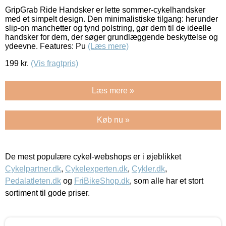
GripGrab Ride Handsker er lette sommer-cykelhandsker
med et simpelt design. Den minimalistiske tilgang: herunder
slip-on manchetter og tynd polstring, gør dem til de ideelle
handsker for dem, der søger grundlæggende beskyttelse og
ydeevne. Features: Pu
(Læs mere)
199
kr.
(Vis fragtpris)
Læs mere »
Køb nu »
De mest populære cykel-webshops er i øjeblikket
Cykelpartner.dk
,
Cykelexperten.dk
,
Cykler.dk
,
Pedalatleten.dk
og
FriBikeShop.dk
, som alle har et stort
sortiment til gode priser.