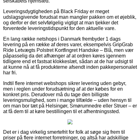
selskabets hjemsted.
Leveringsdygtigheden på Black Friday er meget
udslagsgivende forudsat man mangler pakken om et øjeblik,
og derfor er det selvfølgelig vigtigt at man tjekker det
forventede leveringstidspunkt for den aktuelle vare.
En lang række netshops i Danmark frembyder 1 dags
levering på en række af deres varer, eksempelvis GripGrab
Ride Letvægts Polstret Kortfingret Handske – Blå, men vær
påpasselig da det afhænger af at ordren køres igennem
tidligere end et fastsat klokkeslæt, sådan at de har udsigt til
at kunne nå at få produkterne afsendt inden pakkepersonalet
har fri.
Indtil flere internet webshops sikrer levering uden gebyr,
men i reglen under forudsætning af at der købes for en
konkret pris. Derudover må du tage den billigste
leveringsmulighed, som i mange tilfælde – uden hensyn til
om man bor tæt på Helsingør, Smørumnedre eller Struer – er
at få dem til at køre bestillingen til et afhentningssted.
Det er i dag virkelig smertefrit for folk at søge sig frem til
priser på flere internet forretninger, og altså har adskillige