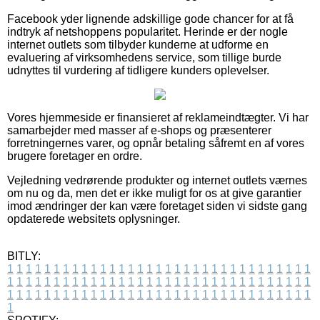
Facebook yder lignende adskillige gode chancer for at få
indtryk af netshoppens popularitet. Herinde er der nogle
internet outlets som tilbyder kunderne at udforme en
evaluering af virksomhedens service, som tillige burde
udnyttes til vurdering af tidligere kunders oplevelser.
Vores hjemmeside er finansieret af reklameindtægter. Vi har
samarbejder med masser af e-shops og præsenterer
forretningernes varer, og opnår betaling såfremt en af vores
brugere foretager en ordre.
Vejledning vedrørende produkter og internet outlets værnes
om nu og da, men det er ikke muligt for os at give garantier
imod ændringer der kan være foretaget siden vi sidste gang
opdaterede websitets oplysninger.
BITLY:
1
1
1
1
1
1
1
1
1
1
1
1
1
1
1
1
1
1
1
1
1
1
1
1
1
1
1
1
1
1
1
1
1
1
1
1
1
1
1
1
1
1
1
1
1
1
1
1
1
1
1
1
1
1
1
1
1
1
1
1
1
1
1
1
1
1
1
1
1
1
1
1
1
1
1
1
1
1
1
1
1
1
1
1
1
1
1
1
1
1
1
1
1
1
1
1
1
1
1
1