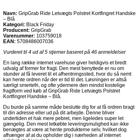
Navn:
GripGrab Ride Letvægts Polstret Kortfingret Handske
– Blå
Kategori:
Black Friday
Producent:
GripGrab
Varenummer:
103759018
EAN:
5708486007036
Vurderet til
4
ud af 5 stjerner baseret på
46
anmeldelser
En lang række internet varehuse giver heldigvis et bredt
udvalg af former for fragt. Den mest benyttede er nu om
stunder at få leveret til et afhentningssted, hvor du så nemt
kan hente ordren når der er tid til det. Løsningen er altså
særligt smertefri, og ofte ydermere den mindst kostelige
fragtform ved køb af GripGrab Ride Letvægts Polstret
Kortfingret Handske – Blå.
Du burde på samme måde beslutte dig for at få ordren bragt
til din adresse eller ud på dit arbejde. Denne bliver
undertiden et hak mere pebret, men ligeledes super let
gængelig. Den mest letkøbte leveringsmulighed kan ikke
benægtes at være at hente produkterne selv, hvilket dog
afhænger af at du opholder dig i nærheden af internet