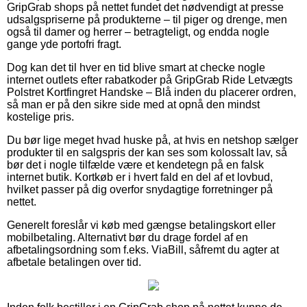
GripGrab shops på nettet fundet det nødvendigt at presse
udsalgspriserne på produkterne – til piger og drenge, men
også til damer og herrer – betragteligt, og endda nogle
gange yde portofri fragt.
Dog kan det til hver en tid blive smart at checke nogle
internet outlets efter rabatkoder på GripGrab Ride Letvægts
Polstret Kortfingret Handske – Blå inden du placerer ordren,
så man er på den sikre side med at opnå den mindst
kostelige pris.
Du bør lige meget hvad huske på, at hvis en netshop sælger
produkter til en salgspris der kan ses som kolossalt lav, så
bør det i nogle tilfælde være et kendetegn på en falsk
internet butik. Kortkøb er i hvert fald en del af et lovbud,
hvilket passer på dig overfor snydagtige forretninger på
nettet.
Generelt foreslår vi køb med gængse betalingskort eller
mobilbetaling. Alternativt bør du drage fordel af en
afbetalingsordning som f.eks. ViaBill, såfremt du agter at
afbetale betalingen over tid.