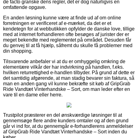
de facto granske dens regler, det er dog naturligvis en
omfattende opgave.
En anden løsning kunne være at finde ud af om online
forretningen er verificeret af e-mærket, da det er et
kendetegn for at webbutikken opfylder de danske love, tillige
med at internet forhandleren ofte besøges af jurister der er
meget bekendte med reglementet på området. Desuden får
du genvej til at få hjælp, såfremt du skulle få problemer med
din shopping.
Tilsvarende anbefaler vi at du er omhyggelig omkring de
elementære vilkår der har indvirkning på handlen, f.eks.
hvilken returrettighed e-handlen tilbyder. På grund af dette er
det samtidig afgørende, at man stadig bevarer sin faktura, så
man en anden gang vil kunne bekræfte sit køb af GripGrab
Ride Vandtæt Vinterhandske – Sort, om man leder efter en
vare til en dame eller herre.
Trustpilot præsterer en del ønskværdige løsninger til at
gennemsøge flere andre kunders omtaler og af den grund
går vi ind for, at du gennemgår e-forhandlerens anmeldelser
af GripGrab Ride Vandtæt Vinterhandske – Sort inden du
køber.