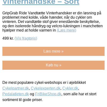
Vinterhandske – Sort
GripGrab Ride Vandtætte Vinterhandsker er din løsning på
problemet med kolde, våde hænder, når du cykler om
vinteren. Det vandtætte stof giver enestående beskyttelse,
og den isolerede håndryg og velcro-lukningen i manchetten
hjælper med at holde varmen in
(Læs mere)
499
kr.
(Vis fragtpris)
Læs mere »
Køb nu »
De mest populære cykel-webshops er i øjeblikket
Cykelpartner.dk
,
Cykelexperten.dk
,
Cykler.dk
,
Pedalatleten.dk
og
FriBikeShop.dk
, som alle har et stort
sortiment til gode priser.