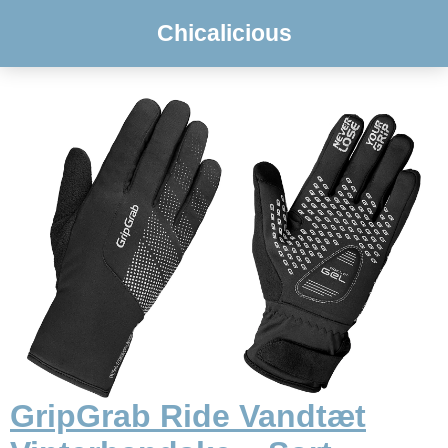
Chicalicious
GripGrab Ride Vandtæt