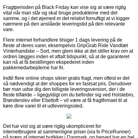
Fragtperioden på Black Friday kan vise sig at være rigtig
vital når man står og skal bruge produkterne med det
samme, og i det øjemed er det relativt fornuftigt at vi kigger
nærmere på den anslåede leveringstid på den relevante
vare.
Flere internet forhandlere tilsiger 1 dags levering på de
fleste af deres varer, eksempelvis GripGrab Ride Vandtæt
Vinterhandske – Sort, men glem ikke at det stiller krav om at
ordren lægges inden et aftalt tidspunkt, så at de garanteret
kan nå at få bestillingen ekspederet inden
pakkemedarbejderne har fri.
Indtil flere online shops sikrer gratis fragt, men oftest er det
så nødvendigt at der shoppes for en fastsat pris. Derudover
bør man udse dig den billigste leveringsversion, der i de
fleste tilfælde – ligegyldigt om du befinder sig ved Holstebro,
Brønderslev eller Ebeltoft – vil være at få fragtfirmaet til at
køre dine varer til et udleveringssted.
Det har vist sig at være rigtig ukompliceret for
internetbrugere at sammenligne priser (via fx PriceRunner)
på tværs af internet butikker i Danmark, og herved har en hel