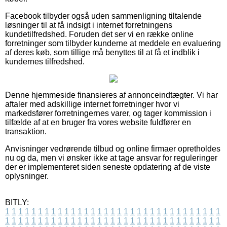
Facebook tilbyder også uden sammenligning tiltalende
løsninger til at få indsigt i internet forretningens
kundetilfredshed. Foruden det ser vi en række online
forretninger som tilbyder kunderne at meddele en evaluering
af deres køb, som tillige må benyttes til at få et indblik i
kundernes tilfredshed.
Denne hjemmeside finansieres af annonceindtægter. Vi har
aftaler med adskillige internet forretninger hvor vi
markedsfører forretningernes varer, og tager kommission i
tilfælde af at en bruger fra vores website fuldfører en
transaktion.
Anvisninger vedrørende tilbud og online firmaer opretholdes
nu og da, men vi ønsker ikke at tage ansvar for reguleringer
der er implementeret siden seneste opdatering af de viste
oplysninger.
BITLY:
1
1
1
1
1
1
1
1
1
1
1
1
1
1
1
1
1
1
1
1
1
1
1
1
1
1
1
1
1
1
1
1
1
1
1
1
1
1
1
1
1
1
1
1
1
1
1
1
1
1
1
1
1
1
1
1
1
1
1
1
1
1
1
1
1
1