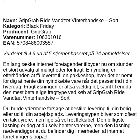
Navn:
GripGrab Ride Vandtæt Vinterhandske – Sort
Kategori:
Black Friday
Producent:
GripGrab
Varenummer:
106301016
EAN:
5708486003557
Vurderet til
4.6
ud af 5 stjerner baseret på
24
anmeldelser
En lang række internet foretagender tilbyder nu om stunder
et stort udvalg af muligheder for fragt. En yndling er
efterhånden at få leveret til en pakkeshop, hvor det er nemt
for dig at hente din nyindkøbte vare når det passer ind i din
hverdag. Fragtløsningen er altså vældig let, samt tit endda
den mest betalelige fragttype ved køb af GripGrab Ride
Vandtæt Vinterhandske – Sort.
Du burde ydermere forsøge at bestille levering til din bolig
eller ud til din arbejdsplads. Leveringstypen bliver som oftest
en tak dyrere, men lige så vel ret fleksibel. Den billigste
løsning er dog at du selv henter varerne, men den løsning
nødvendiggør at du befinder dig i nærheden af internet
forretningens bopæl.