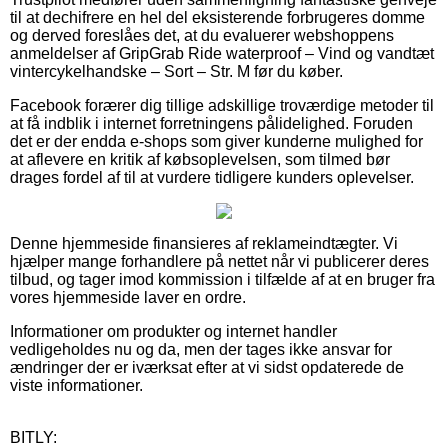
til at dechifrere en hel del eksisterende forbrugeres domme
og derved foreslåes det, at du evaluerer webshoppens
anmeldelser af GripGrab Ride waterproof – Vind og vandtæt
vintercykelhandske – Sort – Str. M før du køber.
Facebook forærer dig tillige adskillige troværdige metoder til
at få indblik i internet forretningens pålidelighed. Foruden
det er der endda e-shops som giver kunderne mulighed for
at aflevere en kritik af købsoplevelsen, som tilmed bør
drages fordel af til at vurdere tidligere kunders oplevelser.
Denne hjemmeside finansieres af reklameindtægter. Vi
hjælper mange forhandlere på nettet når vi publicerer deres
tilbud, og tager imod kommission i tilfælde af at en bruger fra
vores hjemmeside laver en ordre.
Informationer om produkter og internet handler
vedligeholdes nu og da, men der tages ikke ansvar for
ændringer der er iværksat efter at vi sidst opdaterede de
viste informationer.
BITLY: