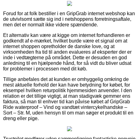
Forud for at folk bestiller i en GripGrab internet webshop kan
de utvivlsomt sætte sig ind i netshoppens forretningsaftale,
men det er normalt ikke videre spændende.
Et alternativ kan være at kigge om internet forhandleren er
godkendt af e-mærket, hvilket burde være et signal om at
internet shoppen opretholder de danske love, og at
virksomheden fra tid til anden evalueres af eksperter der er
inde i vedtægterne på området. Dette er desuden en god
anledning til en hjælpende hånd, for så vidt du bliver udsat
for problemer i processen med dit køb.
Tillige anbefales det at kunden er omhyggelig omkring de
mest aktuelle forhold der kan have betydning for købet, for
eksempel hvilken returpolitik hjemmesiden anvender. I den
relation er det tillige vigtigt, at man stadigvæk gemmer ens
faktura, så man til enhver tid kan påvise købet af GripGrab
Ride waterproof – Vind og vandtæt vintercykelhandske –
Sort – Str. M, uden hensyn til om man søger et produkt til en
dreng eller pige.
Trustpilot medfører uden sammenligning fantastiske genveje