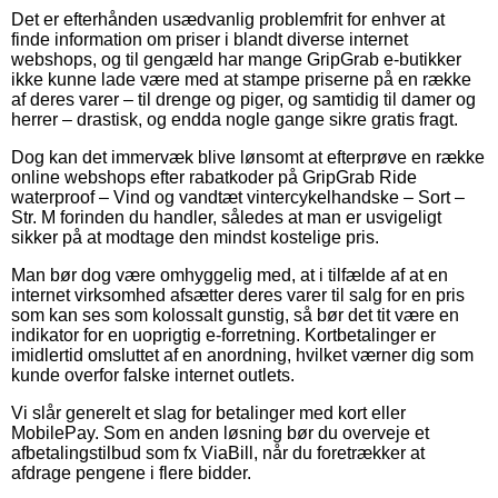
Det er efterhånden usædvanlig problemfrit for enhver at
finde information om priser i blandt diverse internet
webshops, og til gengæld har mange GripGrab e-butikker
ikke kunne lade være med at stampe priserne på en række
af deres varer – til drenge og piger, og samtidig til damer og
herrer – drastisk, og endda nogle gange sikre gratis fragt.
Dog kan det immervæk blive lønsomt at efterprøve en række
online webshops efter rabatkoder på GripGrab Ride
waterproof – Vind og vandtæt vintercykelhandske – Sort –
Str. M forinden du handler, således at man er usvigeligt
sikker på at modtage den mindst kostelige pris.
Man bør dog være omhyggelig med, at i tilfælde af at en
internet virksomhed afsætter deres varer til salg for en pris
som kan ses som kolossalt gunstig, så bør det tit være en
indikator for en uoprigtig e-forretning. Kortbetalinger er
imidlertid omsluttet af en anordning, hvilket værner dig som
kunde overfor falske internet outlets.
Vi slår generelt et slag for betalinger med kort eller
MobilePay. Som en anden løsning bør du overveje et
afbetalingstilbud som fx ViaBill, når du foretrækker at
afdrage pengene i flere bidder.