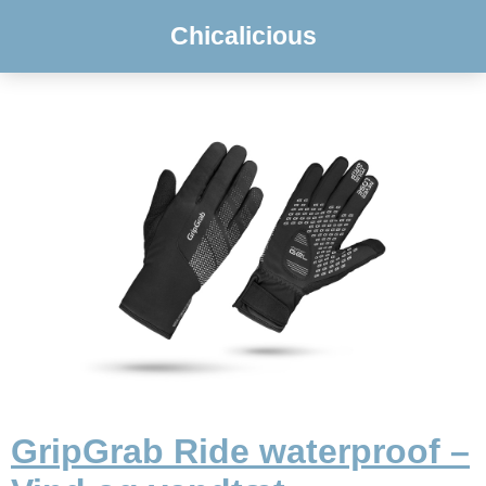
Chicalicious
GripGrab Ride waterproof –