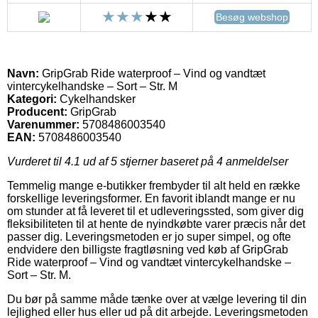
Besøg webshop
Navn:
GripGrab Ride waterproof – Vind og vandtæt
vintercykelhandske – Sort – Str. M
Kategori:
Cykelhandsker
Producent:
GripGrab
Varenummer:
5708486003540
EAN:
5708486003540
Vurderet til
4.1
ud af 5 stjerner baseret på
4
anmeldelser
Temmelig mange e-butikker frembyder til alt held en række
forskellige leveringsformer. En favorit iblandt mange er nu
om stunder at få leveret til et udleveringssted, som giver dig
fleksibiliteten til at hente de nyindkøbte varer præcis når det
passer dig. Leveringsmetoden er jo super simpel, og ofte
endvidere den billigste fragtløsning ved køb af GripGrab
Ride waterproof – Vind og vandtæt vintercykelhandske –
Sort – Str. M.
Du bør på samme måde tænke over at vælge levering til din
lejlighed eller hus eller ud på dit arbejde. Leveringsmetoden