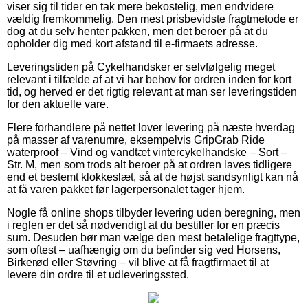
viser sig til tider en tak mere bekostelig, men endvidere
vældig fremkommelig. Den mest prisbevidste fragtmetode er
dog at du selv henter pakken, men det beroer på at du
opholder dig med kort afstand til e-firmaets adresse.
Leveringstiden på Cykelhandsker er selvfølgelig meget
relevant i tilfælde af at vi har behov for ordren inden for kort
tid, og herved er det rigtig relevant at man ser leveringstiden
for den aktuelle vare.
Flere forhandlere på nettet lover levering på næste hverdag
på masser af varenumre, eksempelvis GripGrab Ride
waterproof – Vind og vandtæt vintercykelhandske – Sort –
Str. M, men som trods alt beroer på at ordren laves tidligere
end et bestemt klokkeslæt, så at de højst sandsynligt kan nå
at få varen pakket før lagerpersonalet tager hjem.
Nogle få online shops tilbyder levering uden beregning, men
i reglen er det så nødvendigt at du bestiller for en præcis
sum. Desuden bør man vælge den mest betalelige fragttype,
som oftest – uafhængig om du befinder sig ved Horsens,
Birkerød eller Støvring – vil blive at få fragtfirmaet til at
levere din ordre til et udleveringssted.