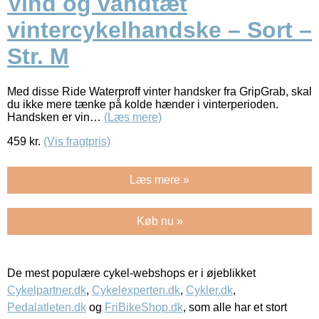
Vind og vandtæt
vintercykelhandske – Sort –
Str. M
Med disse Ride Waterproff vinter handsker fra GripGrab, skal
du ikke mere tænke på kolde hænder i vinterperioden.
Handsken er vin…
(Læs mere)
459
kr.
(Vis fragtpris)
Læs mere »
Køb nu »
De mest populære cykel-webshops er i øjeblikket
Cykelpartner.dk
,
Cykelexperten.dk
,
Cykler.dk
,
Pedalatleten.dk
og
FriBikeShop.dk
, som alle har et stort