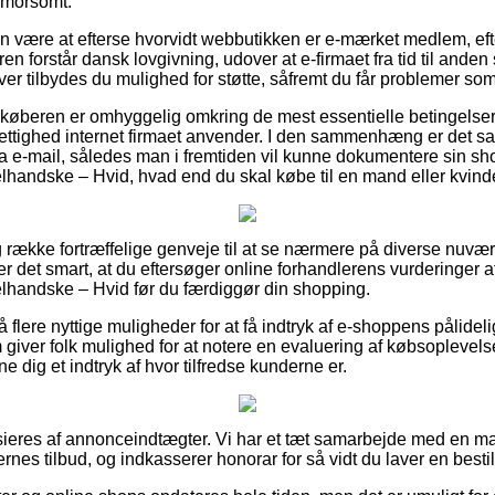
g morsomt.
an være at efterse hvorvidt webbutikken er e-mærket medlem, ef
ren forstår dansk lovgivning, udover at e-firmaet fra tid til ande
ver tilbydes du mulighed for støtte, såfremt du får problemer som 
at køberen er omhyggelig omkring de mest essentielle betingelser
rrettighed internet firmaet anvender. I den sammenhæng er det sa
ra e-mail, således man i fremtiden vil kunne dokumentere sin s
handske – Hvid, hvad end du skal købe til en mand eller kvind
ang række fortræffelige genveje til at se nærmere på diverse nu
er det smart, at du eftersøger online forhandlerens vurderinger 
lhandske – Hvid før du færdiggør din shopping.
lere nyttige muligheder for at få indtryk af e-shoppens pålidelig
m giver folk mulighed for at notere en evaluering af købsoplevelse
nne dig et indtryk af hvor tilfredse kunderne er.
eres af annonceindtægter. Vi har et tæt samarbejde med en mas
ernes tilbud, og indkasserer honorar for så vidt du laver en bestil