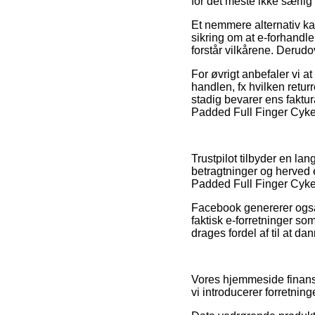
for det meste ikke særli
Et nemmere alternativ k
sikring om at e-forhandle
forstår vilkårene. Derudo
For øvrigt anbefaler vi 
handlen, fx hvilken retu
stadig bevarer ens faktu
Padded Full Finger Cykel
Trustpilot tilbyder en l
betragtninger og herved 
Padded Full Finger Cyke
Facebook genererer også f
faktisk e-forretninger so
drages fordel af til at da
Vores hjemmeside finansi
vi introducerer forretning