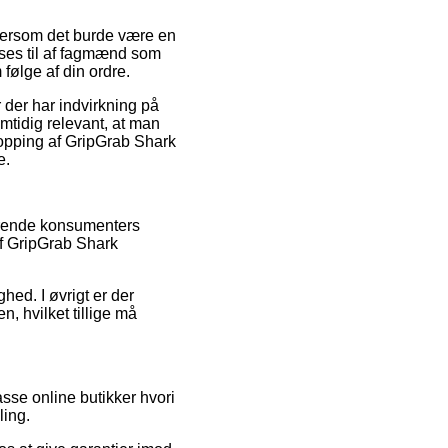
tersom det burde være en
n ses til af fagmænd som
følge af din ordre.
 der har indvirkning på
mtidig relevant, at man
hopping af GripGrab Shark
e.
værende konsumenters
af GripGrab Shark
hed. I øvrigt er der
n, hvilket tillige må
se online butikker hvori
ling.