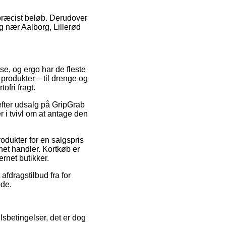
t præcist beløb. Derudover
g nær Aalborg, Lillerød
huse, og ergo har de fleste
produkter – til drenge og
ofri fragt.
fter udsalg på GripGrab
 i tvivl om at antage den
odukter for en salgspris
net handler. Kortkøb er
rnet butikker.
afdragstilbud fra for
ode.
lsbetingelser, det er dog