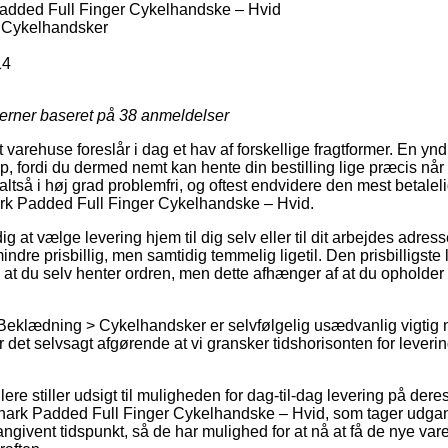
added Full Finger Cykelhandske – Hvid
 Cykelhandsker
14
jerner baseret på
38
anmeldelser
arehuse foreslår i dag et hav af forskellige fragtformer. En ynd
op, fordi du dermed nemt kan hente din bestilling lige præcis når 
altså i høj grad problemfri, og oftest endvidere den mest betale
rk Padded Full Finger Cykelhandske – Hvid.
 at vælge levering hjem til dig selv eller til dit arbejdes adress
ndre prisbillig, men samtidig temmelig ligetil. Den prisbilligste
e at du selv henter ordren, men dette afhænger af at du opholder
 Beklædning > Cykelhandsker er selvfølgelig usædvanlig vigtig
er det selvsagt afgørende at vi gransker tidshorisonten for leveri
re stiller udsigt til muligheden for dag-til-dag levering på dere
ark Padded Full Finger Cykelhandske – Hvid, som tager udgang
givent tidspunkt, så de har mulighed for at nå at få de nye vare