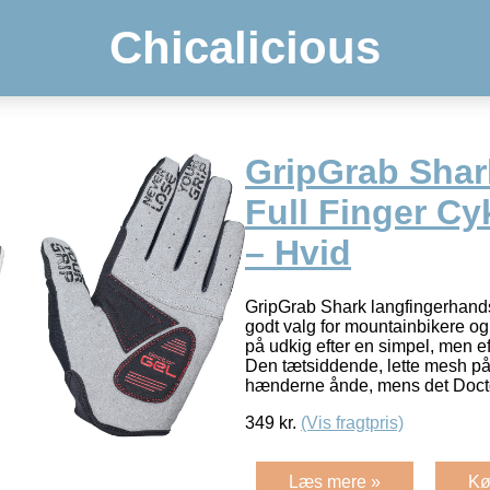
Chicalicious
GripGrab Sha
Full Finger C
– Hvid
GripGrab Shark langfingerhands
godt valg for mountainbikere og 
på udkig efter en simpel, men 
Den tætsiddende, lette mesh p
hænderne ånde, mens det Doct
349
kr.
(Vis fragtpris)
Læs mere »
Kø