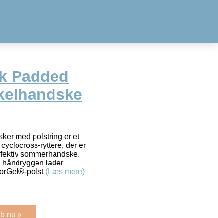
rk Padded
ykelhandske
ker med polstring er et
cyclocross-ryttere, der er
effektiv sommerhandske.
å håndryggen lader
orGel®-polst
(Læs mere)
b nu »