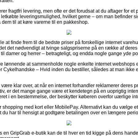
raften.
er fragtfri levering, men ofte er det forudsat at du aftager for e
letkøbte leveringsmulighed, hvilket gerne – om man befinder si
å dem til at køre varerne til en pakkeshop.
alle at finde frem til de bedste priser på forskellige internet vare
det det nødvendigt at tvinge salgspriserne på en række af deres 
til damer og herrer – betragteligt, og endda nogle gange yde port
ære lønnende at sammenholde nogle enkelte internet webshops e
 Cykelhandske – Hvid inden du bestiller, således at man ikke er
ære klar over, at når en internet forhandler reklamerer deres pr
ktiv, er det mange gange være et kendetegn på en uoprigtig inter
ret i en bestemmelse, der beskytter køberen overfor uærlige inte
or shopping med kort eller MobilePay. Alternativt kan du vælge et 
 du har til hensigt at godtgøre betalingen over en længere peri
os en GripGrab e-butik kan de til hver en tid kigge på dens hande