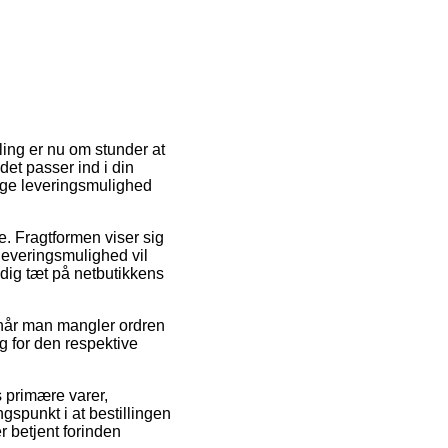
ling er nu om stunder at
det passer ind i din
lige leveringsmulighed
e. Fragtformen viser sig
 leveringsmulighed vil
 dig tæt på netbutikkens
 når man mangler ordren
ng for den respektive
s primære varer,
spunkt i at bestillingen
r betjent forinden