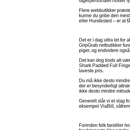
lagerpersonalet holder fy
Flere webbutikker præster
kunne du gribe den mest 
eller Hundested – er at f
Det er i dag ultra let for 
GripGrab netbutikker fun
piger, og endvidere også 
Det kan dog trods alt v
Shark Padded Full Finger
laveste pris.
Du må ikke desto mindre v
der er besynderligt attra
ikke desto mindre inklude
Generelt slår vi et slag f
eksempel ViaBill, såfremt
Forinden folk bestiller h