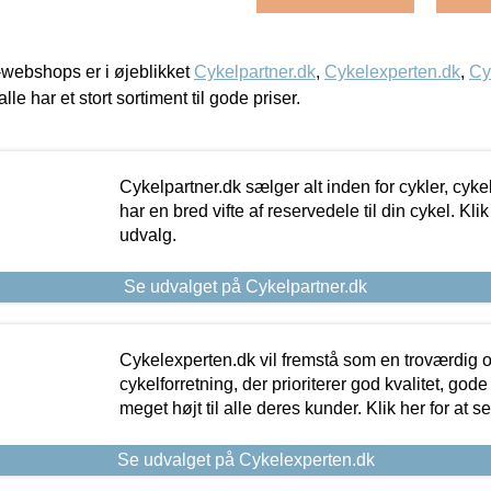
webshops er i øjeblikket
Cykelpartner.dk
,
Cykelexperten.dk
,
Cy
alle har et stort sortiment til gode priser.
Cykelpartner.dk sælger alt inden for cykler, cyke
har en bred vifte af reservedele til din cykel. Klik
udvalg.
Se udvalget på Cykelpartner.dk
Cykelexperten.dk vil fremstå som en troværdig o
cykelforretning, der prioriterer god kvalitet, god
meget højt til alle deres kunder. Klik her for at s
Se udvalget på Cykelexperten.dk