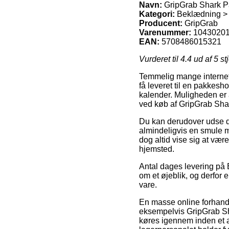
Navn:
GripGrab Shark P
Kategori:
Beklædning >
Producent:
GripGrab
Varenummer:
1043020
EAN:
5708486015321
Vurderet til
4.4
ud af 5 st
Temmelig mange internet v
få leveret til en pakkesh
kalender. Muligheden er 
ved køb af GripGrab Sha
Du kan derudover udse dig
almindeligvis en smule mi
dog altid vise sig at vær
hjemsted.
Antal dages levering på
om et øjeblik, og derfor 
vare.
En masse online forhandle
eksempelvis GripGrab Sh
køres igennem inden et an