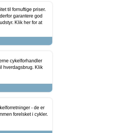
et til fornuftige priser.
 derfor garantere god
dstyr. Klik her for at
erne cykelforhandler
til hverdagsbrug. Klik
lforretninger - de er
mmen forelsket i cykler.