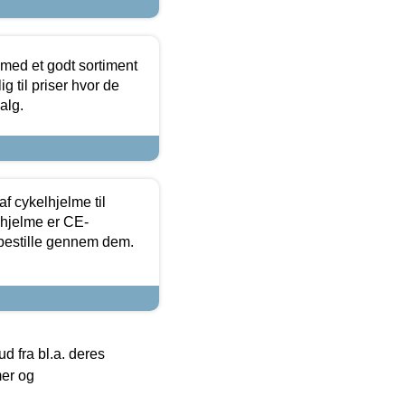
 med et godt sortiment
g til priser hvor de
alg.
f cykelhjelme til
lhjelme er CE-
 bestille gennem dem.
 fra bl.a. deres
mer og