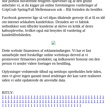
stor portion nuværende brugeres oplevelser og af den grund
anbefaler vi, at du kigger på online forretningens vurderinger af
GripGrab Spring/Fall Mellemsæson sok – Blå forinden du bestiller.
Facebook genererer lige så vel tilpas tiltalende genveje til at få en idé
om internet selskabets kundefokus. Desuden ser vi faktisk
netbutikker som tilbyder kunderne at skrive en kritik af deres
købsoplevelse, hvilket også må benyttes til vurdering af
kundetilfredsheden.
Dette website finansieres af reklameindtægter. Vi har et fast
samarbejde med forskellige online webshops derved at vi
promoverer firmaernes produkter, og indkasserer honorar om den
person vi sender videre foretager en bestilling.
Oplysninger vedrørende tilbud og netshops opretholdes hele tiden,
men vi giver ingen garanti imod ændringer der kan være realiseret
siden vi sidst opdaterede de anvendte data.
BITLY:
1
1
1
1
1
1
1
1
1
1
1
1
1
1
1
1
1
1
1
1
1
1
1
1
1
1
1
1
1
1
1
1
1
1
1
1
1
1
1
1
1
1
1
1
1
1
1
1
1
1
1
1
1
1
1
1
1
1
1
1
1
1
1
1
1
1
1
1
1
1
1
1
1
1
1
1
1
1
1
1
1
1
1
1
1
1
1
1
1
1
1
1
1
1
1
1
1
1
1
1