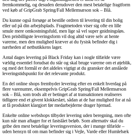
fremkommelig, og desuden derudover den mest betalelige fragtform
ved køb af GripGrab Spring/Fall Mellemsæson sok – Blå.
Du kunne også forsøge at bestille ordren til levering til din bolig
eller ud på din arbejdsplads. Fragtmetoden viser sig ofte en lille
smule mere omkostningsfuld, men lige så vel super gnidningsløs.
Den prisbilligste leveringsform vil dog altid være selv at hente
varerne, men den mulighed kræver at du fysisk befinder dig i
nærheden af netbutikkens lager.
Antal dages levering på Black Friday kan i nogle tilfælde være
vældig essentiel forudsat du står og skal bruge varerne om et øjeblik,
og med det formål er det aldeles vigtigt at du gransker det anslåede
leveringstidspunkt for det relevante produkt.
En del online shops frembyder levering efter en enkelt hverdag på
flere varenumre, eksempelvis GripGrab Spring/Fall Mellemsæson
sok – Blå, som trods alt er betinget af at transaktionen realiseres
tidligere end et givent klokkeslæt, sådan at de har mulighed for at nå
at få produktet klargjort før medarbejderne drager hjemad.
Enkelte online webshops tilbyder levering uden beregning, men ofte
kun når man aftager for et fastslået beløb. Som alternativ skal du
gribe den mest betalelige leveringsversion, der i mange tilfælde –
uden hensyn til om man befinder sig i Vejle, Varde eller Humlebæk