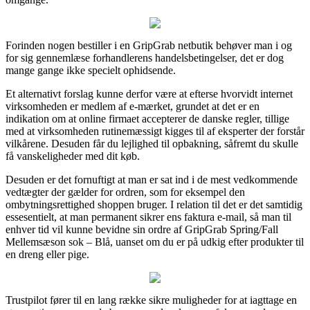
Forinden nogen bestiller i en GripGrab netbutik behøver man i og
for sig gennemlæse forhandlerens handelsbetingelser, det er dog
mange gange ikke specielt ophidsende.
Et alternativt forslag kunne derfor være at efterse hvorvidt internet
virksomheden er medlem af e-mærket, grundet at det er en
indikation om at online firmaet accepterer de danske regler, tillige
med at virksomheden rutinemæssigt kigges til af eksperter der forstår
vilkårene. Desuden får du lejlighed til opbakning, såfremt du skulle
få vanskeligheder med dit køb.
Desuden er det fornuftigt at man er sat ind i de mest vedkommende
vedtægter der gælder for ordren, som for eksempel den
ombytningsrettighed shoppen bruger. I relation til det er det samtidig
essesentielt, at man permanent sikrer ens faktura e-mail, så man til
enhver tid vil kunne bevidne sin ordre af GripGrab Spring/Fall
Mellemsæson sok – Blå, uanset om du er på udkig efter produkter til
en dreng eller pige.
Trustpilot fører til en lang række sikre muligheder for at iagttage en