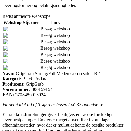
leveringsformer og betalingsmuligheder.
Bedst anmeldte webshops
Webshop
Stjerner
Link
Besøg webshop
Besøg webshop
Besøg webshop
Besøg webshop
Besøg webshop
Besøg webshop
Besøg webshop
Navn:
GripGrab Spring/Fall Mellemsæson sok – Blå
Kategori:
Black Friday
Producent:
GripGrab
Varenummer:
300159154
EAN:
5708486013624
Vurderet til
4
ud af 5 stjerner baseret på
32
anmeldelser
En række e-forretninger giver heldigvis en række forskellige
leveringsløsninger. En der er meget anvendt er i vore dage
afhentningssteder, hvor det er muligt at hente de bestilte produkter
den dag der passer dig. Fragtmuligheden er altså ret så