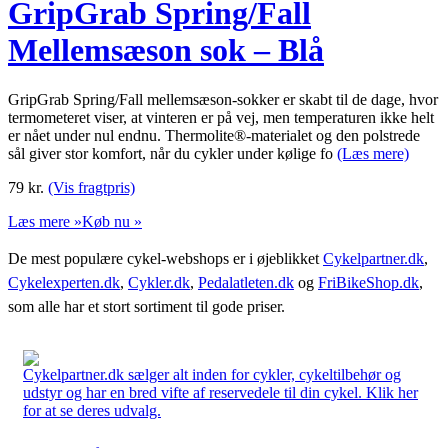
GripGrab Spring/Fall
Mellemsæson sok – Blå
GripGrab Spring/Fall mellemsæson-sokker er skabt til de dage, hvor
termometeret viser, at vinteren er på vej, men temperaturen ikke helt
er nået under nul endnu. Thermolite®-materialet og den polstrede
sål giver stor komfort, når du cykler under kølige fo
(Læs mere)
79
kr.
(Vis fragtpris)
Læs mere »
Køb nu »
De mest populære cykel-webshops er i øjeblikket
Cykelpartner.dk
,
Cykelexperten.dk
,
Cykler.dk
,
Pedalatleten.dk
og
FriBikeShop.dk
,
som alle har et stort sortiment til gode priser.
Cykelpartner.dk sælger alt inden for cykler, cykeltilbehør og
udstyr og har en bred vifte af reservedele til din cykel. Klik her
for at se deres udvalg.