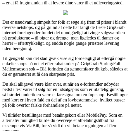
– er at få fragtmanden til at levere dine varer til et udleveringssted.
Det er usædvanlig simpelt for folk at søge sig frem til priser i blandt
diverse netshops, og på grund af dette har langt de fleste GripGrab
internet foretagender fundet det uundgåeligt at tvinge salgsværdien
på produkterne – til piger og drenge, men ligeledes til damer og
herrer – eftertrykkeligt, og endda nogle gange præstere levering
uden beregning.
Til gengæld kan det stadigvæk vise sig fordelagtigt at eftergå nogle
enkelte shops på nettet efter rabatkoder på GripGrab Spring/Fall
Mellemsæson sok – Blå forinden du gennemfører dit køb, således at
du er garanteret at få den skarpeste pris.
Du skal alligevel være klar over, at når en e-forhandler udbyder
bedst i test varer til salg for en udsalgspris som er ufattelig gunstig,
så bør det undertiden være et faresignal om en fup shop. Bestillinger
med kort er i hvert fald en del af en lovbestemmelse, hvilket passer
på folk overfor falske forhandlere på nettet.
Vi tilråder bestillinger med betalingskort eller MobilePay. Som en
alternativ mulighed burde du overveje et afbetalingstilbud fra
eksempelvis ViaBill, for så vidt du vil betale regningen af flere
omgange.