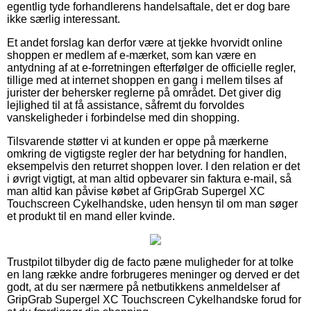
egentlig tyde forhandlerens handelsaftale, det er dog bare
ikke særlig interessant.
Et andet forslag kan derfor være at tjekke hvorvidt online
shoppen er medlem af e-mærket, som kan være en
antydning af at e-forretningen efterfølger de officielle regler,
tillige med at internet shoppen en gang i mellem tilses af
jurister der behersker reglerne på området. Det giver dig
lejlighed til at få assistance, såfremt du forvoldes
vanskeligheder i forbindelse med din shopping.
Tilsvarende støtter vi at kunden er oppe på mærkerne
omkring de vigtigste regler der har betydning for handlen,
eksempelvis den returret shoppen lover. I den relation er det
i øvrigt vigtigt, at man altid opbevarer sin faktura e-mail, så
man altid kan påvise købet af GripGrab Supergel XC
Touchscreen Cykelhandske, uden hensyn til om man søger
et produkt til en mand eller kvinde.
Trustpilot tilbyder dig de facto pæne muligheder for at tolke
en lang række andre forbrugeres meninger og derved er det
godt, at du ser nærmere på netbutikkens anmeldelser af
GripGrab Supergel XC Touchscreen Cykelhandske forud for