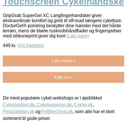
Touchscreen Cykelhandske
GripGrab SuperGel XC Langfingerhandsker giver
ekstraordinær komfort og greb til off-road længere cykelture.
DoctorGel® polstring beskytter dine hænder mod det hårde
terræn, mens de bløde ruskindshåndflader og fingerspidser
med silikoneprint giver dig kont
(Læs mere)
449
kr.
(Vis fragtpris)
Læs mere »
Køb nu »
De mest populære cykel-webshops er i øjeblikket
Cykelpartner.dk
,
Cykelexperten.dk
,
Cykler.dk
,
Pedalatleten.dk
og
FriBikeShop.dk
, som alle har et stort
sortiment til gode priser.