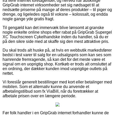
fra flere internet foretagender, og herved har adskillige
GripGrab internet virksomheder set sig nødsaget til at
nedsætte priserne på mange af deres produkter – til piger og
drenge, og ligeledes også til voksne – kolossalt, og endda
nogle gange yde gratis fragt.
Til gengæld kan det immervæk blive lønsomt at granske
nogle enkelte online shops efter rabat på GripGrab Supergel
XC Touchscreen Cykelhandske inden du handler, så du er
på den sikre side med at skaffe sig den mest attraktive pris.
Du skal trods alt huske på, at hvis en webbutik markedsfører
bedst i test varer til salg for en udsalgspris som kan ses som
hamrende fremragende, så kan det for det meste være et
signal om en uoprigtig shop. Kortkøb er trods alt omsluttet af
en ordning, der dækker kunden imod uoprigtige outlets på
nettet.
Vi foreslår generelt bestillinger med kort eller betalinger med
mobilen. Som et alternativ kunne du anvende et
afbetalingstilbud som fx ViaBill, når du foretrækker at
afbetale prisen over en længere periode.
Før folk handler i en GripGrab internet forhandler kunne de