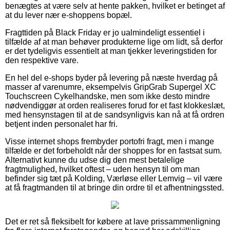
benægtes at være selv at hente pakken, hvilket er betinget af
at du lever nær e-shoppens bopæl.
Fragttiden på Black Friday er jo ualmindeligt essentiel i
tilfælde af at man behøver produkterne lige om lidt, så derfor
er det tydeligvis essentielt at man tjekker leveringstiden for
den respektive vare.
En hel del e-shops byder på levering på næste hverdag på
masser af varenumre, eksempelvis GripGrab Supergel XC
Touchscreen Cykelhandske, men som ikke desto mindre
nødvendiggør at orden realiseres forud for et fast klokkeslæt,
med hensynstagen til at de sandsynligvis kan nå at få ordren
betjent inden personalet har fri.
Visse internet shops frembyder portofri fragt, men i mange
tilfælde er det forbeholdt når der shoppes for en fastsat sum.
Alternativt kunne du udse dig den mest betalelige
fragtmulighed, hvilket oftest – uden hensyn til om man
befinder sig tæt på Kolding, Værløse eller Lemvig – vil være
at få fragtmanden til at bringe din ordre til et afhentningssted.
Det er ret så fleksibelt for købere at lave prissammenligning