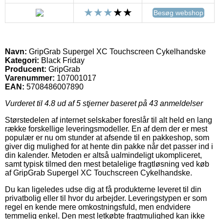
Besøg webshop
Navn:
GripGrab Supergel XC Touchscreen Cykelhandske
Kategori:
Black Friday
Producent:
GripGrab
Varenummer:
107001017
EAN:
5708486007890
Vurderet til
4.8
ud af 5 stjerner baseret på
43
anmeldelser
Størstedelen af internet selskaber foreslår til alt held en lang
række forskellige leveringsmodeller. En af dem der er mest
populær er nu om stunder at afsende til en pakkeshop, som
giver dig mulighed for at hente din pakke når det passer ind i
din kalender. Metoden er altså ualmindeligt ukompliceret,
samt typisk tilmed den mest betalelige fragtløsning ved køb
af GripGrab Supergel XC Touchscreen Cykelhandske.
Du kan ligeledes udse dig at få produkterne leveret til din
privatbolig eller til hvor du arbejder. Leveringstypen er som
regel en kende mere omkostningsfuld, men endvidere
temmelig enkel. Den mest letkøbte fragtmulighed kan ikke