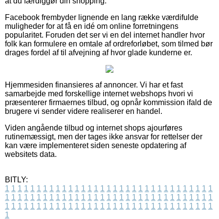
at du færdiggør din shopping.
Facebook frembyder lignende en lang række værdifulde
muligheder for at få en idé om online forretningens
popularitet. Foruden det ser vi en del internet handler hvor
folk kan formulere en omtale af ordreforløbet, som tilmed bør
drages fordel af til afvejning af hvor glade kunderne er.
Hjemmesiden finansieres af annoncer. Vi har et fast
samarbejde med forskellige internet webshops hvori vi
præsenterer firmaernes tilbud, og opnår kommission ifald de
brugere vi sender videre realiserer en handel.
Viden angående tilbud og internet shops ajourføres
rutinemæssigt, men der tages ikke ansvar for rettelser der
kan være implementeret siden seneste opdatering af
websitets data.
BITLY:
1
1
1
1
1
1
1
1
1
1
1
1
1
1
1
1
1
1
1
1
1
1
1
1
1
1
1
1
1
1
1
1
1
1
1
1
1
1
1
1
1
1
1
1
1
1
1
1
1
1
1
1
1
1
1
1
1
1
1
1
1
1
1
1
1
1
1
1
1
1
1
1
1
1
1
1
1
1
1
1
1
1
1
1
1
1
1
1
1
1
1
1
1
1
1
1
1
1
1
1