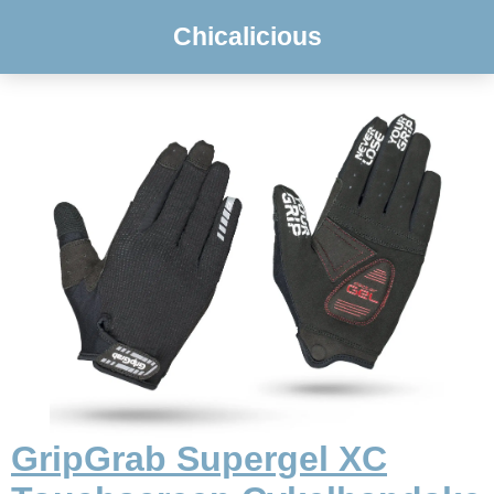
Chicalicious
GripGrab Supergel XC