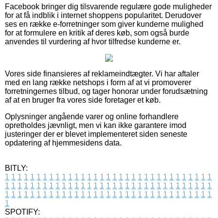
Facebook bringer dig tilsvarende regulære gode muligheder
for at få indblik i internet shoppens popularitet. Derudover
ses en række e-forretninger som giver kunderne mulighed
for at formulere en kritik af deres køb, som også burde
anvendes til vurdering af hvor tilfredse kunderne er.
Vores side finansieres af reklameindtægter. Vi har aftaler
med en lang række netshops i form af at vi promoverer
forretningernes tilbud, og tager honorar under forudsætning
af at en bruger fra vores side foretager et køb.
Oplysninger angående varer og online forhandlere
opretholdes jævnligt, men vi kan ikke garantere imod
justeringer der er blevet implementeret siden seneste
opdatering af hjemmesidens data.
BITLY:
1
1
1
1
1
1
1
1
1
1
1
1
1
1
1
1
1
1
1
1
1
1
1
1
1
1
1
1
1
1
1
1
1
1
1
1
1
1
1
1
1
1
1
1
1
1
1
1
1
1
1
1
1
1
1
1
1
1
1
1
1
1
1
1
1
1
1
1
1
1
1
1
1
1
1
1
1
1
1
1
1
1
1
1
1
1
1
1
1
1
1
1
1
1
1
1
1
1
1
1
SPOTIFY: