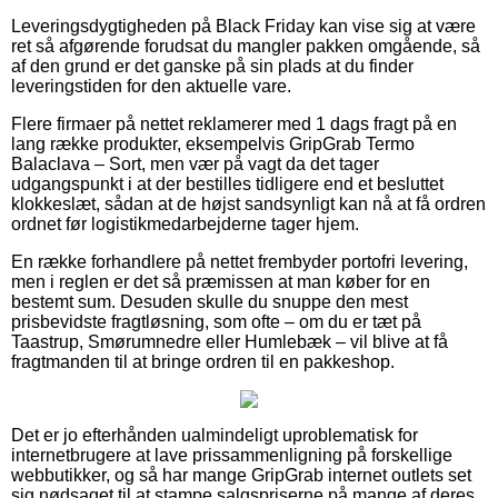
Leveringsdygtigheden på Black Friday kan vise sig at være
ret så afgørende forudsat du mangler pakken omgående, så
af den grund er det ganske på sin plads at du finder
leveringstiden for den aktuelle vare.
Flere firmaer på nettet reklamerer med 1 dags fragt på en
lang række produkter, eksempelvis GripGrab Termo
Balaclava – Sort, men vær på vagt da det tager
udgangspunkt i at der bestilles tidligere end et besluttet
klokkeslæt, sådan at de højst sandsynligt kan nå at få ordren
ordnet før logistikmedarbejderne tager hjem.
En række forhandlere på nettet frembyder portofri levering,
men i reglen er det så præmissen at man køber for en
bestemt sum. Desuden skulle du snuppe den mest
prisbevidste fragtløsning, som ofte – om du er tæt på
Taastrup, Smørumnedre eller Humlebæk – vil blive at få
fragtmanden til at bringe ordren til en pakkeshop.
Det er jo efterhånden ualmindeligt uproblematisk for
internetbrugere at lave prissammenligning på forskellige
webbutikker, og så har mange GripGrab internet outlets set
sig nødsaget til at stampe salgspriserne på mange af deres