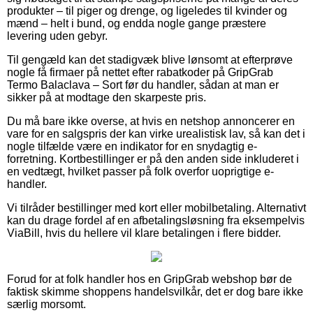
produkter – til piger og drenge, og ligeledes til kvinder og
mænd – helt i bund, og endda nogle gange præstere
levering uden gebyr.
Til gengæld kan det stadigvæk blive lønsomt at efterprøve
nogle få firmaer på nettet efter rabatkoder på GripGrab
Termo Balaclava – Sort før du handler, sådan at man er
sikker på at modtage den skarpeste pris.
Du må bare ikke overse, at hvis en netshop annoncerer en
vare for en salgspris der kan virke urealistisk lav, så kan det i
nogle tilfælde være en indikator for en snydagtig e-
forretning. Kortbestillinger er på den anden side inkluderet i
en vedtægt, hvilket passer på folk overfor uoprigtige e-
handler.
Vi tilråder bestillinger med kort eller mobilbetaling. Alternativt
kan du drage fordel af en afbetalingsløsning fra eksempelvis
ViaBill, hvis du hellere vil klare betalingen i flere bidder.
Forud for at folk handler hos en GripGrab webshop bør de
faktisk skimme shoppens handelsvilkår, det er dog bare ikke
særlig morsomt.