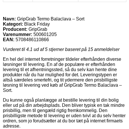
Navn:
GripGrab Termo Balaclava – Sort
Kategori:
Black Friday
Producent:
GripGrab
Varenummer:
500601205
EAN:
5708486110866
Vurderet til
4.1
ud af 5 stjerner baseret på
15
anmeldelser
En hel del internet forretninger tildeler efterhånden diverse
løsninger til levering. En af de populære er efterhånden
levering til et afhentningssted, så du selv kan hente dine
produkter når du har mulighed for det. Leveringstypen er
altså særdeles smertefri, og tit ydermere den prisbilligste
løsning til levering ved køb af GripGrab Termo Balaclava –
Sort.
Du kunne også planlægge at bestille levering til din bolig
eller ud på din arbejdsplads. Den bliver typisk en tak mindre
prisbillig, men til gengæld rigtig fremkommelig. Den
prisbilligste metode til levering er uden tvivl at du selv henter
ordren, som jo forudsætter at du bor tæt på internet firmaets
adresse.