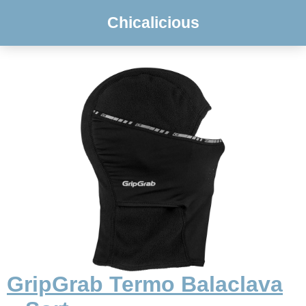
Chicalicious
GripGrab Termo Balaclava