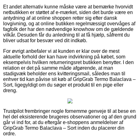
Et andet alternativ kunne måske være at bemærke hvorvidt
netbutikken er støttet af e-mærket, siden det burde være en
antydning af at online shoppen retter sig efter dansk
lovgivning, og at online butikken regelmæssigt overvåges af
fagfolk der har den nødvendige knowhow om de gældende
vilkår. Desuden får du anledning til at få hjælp, såfremt du
bliver udsat for besvær ved dit indkøb.
For øvrigt anbefaler vi at kunden er klar over de mest
aktuelle forhold der kan have indvirkning på købet, som
eksempelvis hvilken returneringsret butikken benytter. I den
relation er det på samme måde afgørende, at man
stadigvæk beholder ens kvitteringsmail, således man til
enhver tid kan påvise sit køb af GripGrab Termo Balaclava –
Sort, ligegyldigt om du søger et produkt til en pige eller
dreng.
Trustpilot frembringer nogle fornemme genveje til at bese en
hel del eksisterende brugeres observationer og af den grund
går vi ind for, at du eftergår e-shoppens anmeldelser af
GripGrab Termo Balaclava – Sort inden du placerer din
ordre.