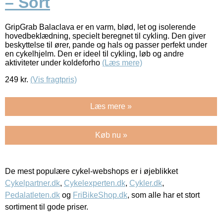
– Sort
GripGrab Balaclava er en varm, blød, let og isolerende
hovedbeklædning, specielt beregnet til cykling. Den giver
beskyttelse til ører, pande og hals og passer perfekt under
en cykelhjelm. Den er ideel til cykling, løb og andre
aktiviteter under koldeforho
(Læs mere)
249
kr.
(Vis fragtpris)
Læs mere »
Køb nu »
De mest populære cykel-webshops er i øjeblikket
Cykelpartner.dk
,
Cykelexperten.dk
,
Cykler.dk
,
Pedalatleten.dk
og
FriBikeShop.dk
, som alle har et stort
sortiment til gode priser.