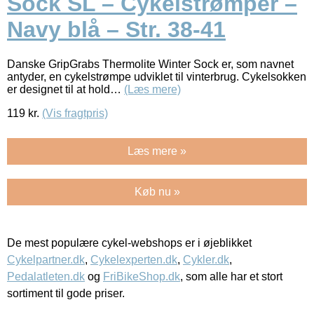
Sock SL – Cykelstrømper –
Navy blå – Str. 38-41
Danske GripGrabs Thermolite Winter Sock er, som navnet
antyder, en cykelstrømpe udviklet til vinterbrug. Cykelsokken
er designet til at hold…
(Læs mere)
119
kr.
(Vis fragtpris)
Læs mere »
Køb nu »
De mest populære cykel-webshops er i øjeblikket
Cykelpartner.dk
,
Cykelexperten.dk
,
Cykler.dk
,
Pedalatleten.dk
og
FriBikeShop.dk
, som alle har et stort
sortiment til gode priser.