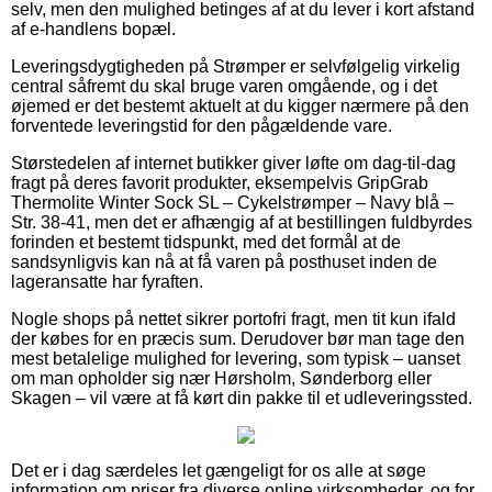
selv, men den mulighed betinges af at du lever i kort afstand
af e-handlens bopæl.
Leveringsdygtigheden på Strømper er selvfølgelig virkelig
central såfremt du skal bruge varen omgående, og i det
øjemed er det bestemt aktuelt at du kigger nærmere på den
forventede leveringstid for den pågældende vare.
Størstedelen af internet butikker giver løfte om dag-til-dag
fragt på deres favorit produkter, eksempelvis GripGrab
Thermolite Winter Sock SL – Cykelstrømper – Navy blå –
Str. 38-41, men det er afhængig af at bestillingen fuldbyrdes
forinden et bestemt tidspunkt, med det formål at de
sandsynligvis kan nå at få varen på posthuset inden de
lageransatte har fyraften.
Nogle shops på nettet sikrer portofri fragt, men tit kun ifald
der købes for en præcis sum. Derudover bør man tage den
mest betalelige mulighed for levering, som typisk – uanset
om man opholder sig nær Hørsholm, Sønderborg eller
Skagen – vil være at få kørt din pakke til et udleveringssted.
Det er i dag særdeles let gængeligt for os alle at søge
information om priser fra diverse online virksomheder, og for