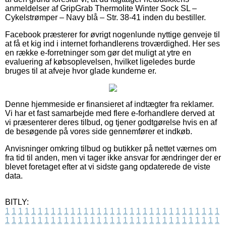
anmeldelser af GripGrab Thermolite Winter Sock SL –
Cykelstrømper – Navy blå – Str. 38-41 inden du bestiller.
Facebook præsterer for øvrigt nogenlunde nyttige genveje til
at få et kig ind i internet forhandlerens troværdighed. Her ses
en række e-forretninger som gør det muligt at ytre en
evaluering af købsoplevelsen, hvilket ligeledes burde
bruges til at afveje hvor glade kunderne er.
Denne hjemmeside er finansieret af indtægter fra reklamer.
Vi har et fast samarbejde med flere e-forhandlere derved at
vi præsenterer deres tilbud, og tjener godtgørelse hvis en af
de besøgende på vores side gennemfører et indkøb.
Anvisninger omkring tilbud og butikker på nettet værnes om
fra tid til anden, men vi tager ikke ansvar for ændringer der er
blevet foretaget efter at vi sidste gang opdaterede de viste
data.
BITLY:
1
1
1
1
1
1
1
1
1
1
1
1
1
1
1
1
1
1
1
1
1
1
1
1
1
1
1
1
1
1
1
1
1
1
1
1
1
1
1
1
1
1
1
1
1
1
1
1
1
1
1
1
1
1
1
1
1
1
1
1
1
1
1
1
1
1