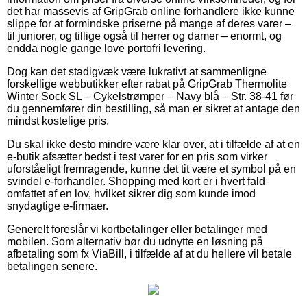
det har massevis af GripGrab online forhandlere ikke kunne
slippe for at formindske priserne på mange af deres varer –
til juniorer, og tillige også til herrer og damer – enormt, og
endda nogle gange love portofri levering.
Dog kan det stadigvæk være lukrativt at sammenligne
forskellige webbutikker efter rabat på GripGrab Thermolite
Winter Sock SL – Cykelstrømper – Navy blå – Str. 38-41 før
du gennemfører din bestilling, så man er sikret at antage den
mindst kostelige pris.
Du skal ikke desto mindre være klar over, at i tilfælde af at en
e-butik afsætter bedst i test varer for en pris som virker
uforståeligt fremragende, kunne det tit være et symbol på en
svindel e-forhandler. Shopping med kort er i hvert fald
omfattet af en lov, hvilket sikrer dig som kunde imod
snydagtige e-firmaer.
Generelt foreslår vi kortbetalinger eller betalinger med
mobilen. Som alternativ bør du udnytte en løsning på
afbetaling som fx ViaBill, i tilfælde af at du hellere vil betale
betalingen senere.