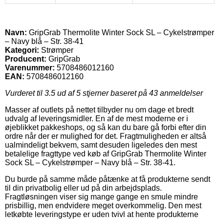
Navn:
GripGrab Thermolite Winter Sock SL – Cykelstrømper
– Navy blå – Str. 38-41
Kategori:
Strømper
Producent:
GripGrab
Varenummer:
5708486012160
EAN:
5708486012160
Vurderet til
3.5
ud af 5 stjerner baseret på
43
anmeldelser
Masser af outlets på nettet tilbyder nu om dage et bredt
udvalg af leveringsmidler. En af de mest moderne er i
øjeblikket pakkeshops, og så kan du bare gå forbi efter din
ordre når der er mulighed for det. Fragtmuligheden er altså
ualmindeligt bekvem, samt desuden ligeledes den mest
betalelige fragttype ved køb af GripGrab Thermolite Winter
Sock SL – Cykelstrømper – Navy blå – Str. 38-41.
Du burde på samme måde påtænke at få produkterne sendt
til din privatbolig eller ud på din arbejdsplads.
Fragtløsningen viser sig mange gange en smule mindre
prisbillig, men endvidere meget overkommelig. Den mest
letkøbte leveringstype er uden tvivl at hente produkterne