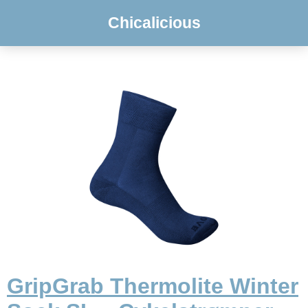
Chicalicious
GripGrab Thermolite Winter