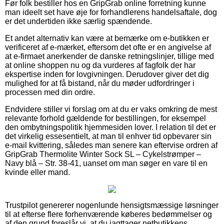
Før folk bestiller hos en GripGrab online forretning kunne
man ideelt set have øje for forhandlerens handelsaftale, dog
er det undertiden ikke særlig spændende.
Et andet alternativ kan være at bemærke om e-butikken er
verificeret af e-mærket, eftersom det ofte er en angivelse af
at e-firmaet anerkender de danske retningslinjer, tillige med
at online shoppen nu og da vurderes af fagfolk der har
ekspertise inden for lovgivningen. Derudover giver det dig
mulighed for at få bistand, når du møder udfordringer i
processen med din ordre.
Endvidere stiller vi forslag om at du er vaks omkring de mest
relevante forhold gældende for bestillingen, for eksempel
den ombytningspolitik hjemmesiden lover. I relation til det er
det virkelig essesentielt, at man til enhver tid opbevarer sin
e-mail kvittering, således man senere kan eftervise ordren af
GripGrab Thermolite Winter Sock SL – Cykelstrømper –
Navy blå – Str. 38-41, uanset om man søger en vare til en
kvinde eller mand.
Trustpilot genererer nogenlunde hensigtsmæssige løsninger
til at efterse flere forhenværende køberes bedømmelser og
af den grund foreslår vi, at du iagttager netbutikkens