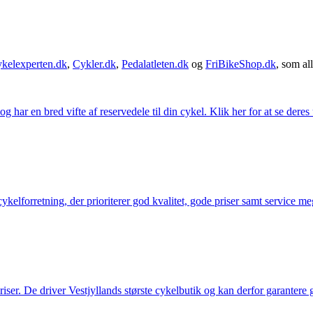
kelexperten.dk
,
Cykler.dk
,
Pedalatleten.dk
og
FriBikeShop.dk
, som all
g har en bred vifte af reservedele til din cykel. Klik her for at se deres
elforretning, der prioriterer god kvalitet, gode priser samt service mege
 priser. De driver Vestjyllands største cykelbutik og kan derfor garantere