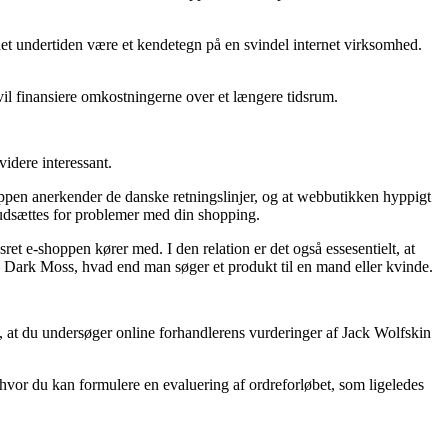
r det undertiden være et kendetegn på en svindel internet virksomhed.
 vil finansiere omkostningerne over et længere tidsrum.
idere interessant.
ppen anerkender de danske retningslinjer, og at webbutikken hyppigt
 udsættes for problemer med din shopping.
et e-shoppen kører med. I den relation er det også essesentielt, at
 – Dark Moss, hvad end man søger et produkt til en mand eller kvinde.
e, at du undersøger online forhandlerens vurderinger af Jack Wolfskin
hvor du kan formulere en evaluering af ordreforløbet, som ligeledes