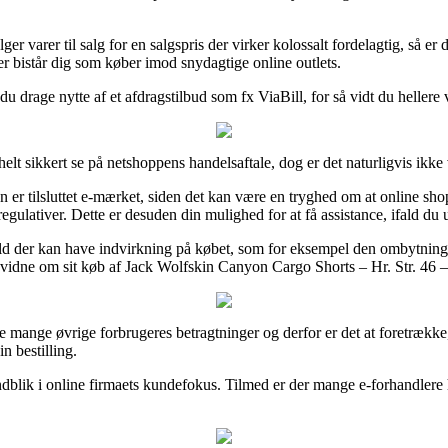
ger varer til salg for en salgspris der virker kolossalt fordelagtig, så e
 bistår dig som køber imod snydagtige online outlets.
du drage nytte af et afdragstilbud som fx ViaBill, for så vidt du hellere
t sikkert se på netshoppens handelsaftale, dog er det naturligvis ikke v
er tilsluttet e-mærket, siden det kan være en tryghed om at online sho
gulativer. Dette er desuden din mulighed for at få assistance, ifald du
old der kan have indvirkning på købet, som for eksempel den ombytningsr
an vidne om sit køb af Jack Wolfskin Canyon Cargo Shorts – Hr. Str. 46
ke mange øvrige forbrugeres betragtninger og derfor er det at foretrækk
 bestilling.
ndblik i online firmaets kundefokus. Tilmed er der mange e-forhandlere 