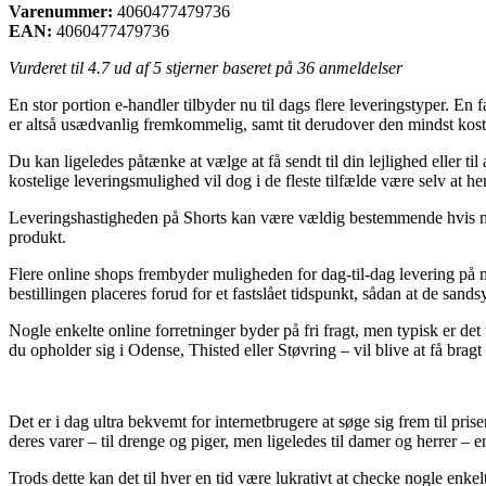
Varenummer:
4060477479736
EAN:
4060477479736
Vurderet til
4.7
ud af 5 stjerner baseret på
36
anmeldelser
En stor portion e-handler tilbyder nu til dags flere leveringstyper. En
er altså usædvanlig fremkommelig, samt tit derudover den mindst kost
Du kan ligeledes påtænke at vælge at få sendt til din lejlighed eller 
kostelige leveringsmulighed vil dog i de fleste tilfælde være selv at h
Leveringshastigheden på Shorts kan være vældig bestemmende hvis man 
produkt.
Flere online shops frembyder muligheden for dag-til-dag levering på
bestillingen placeres forud for et fastslået tidspunkt, sådan at de sands
Nogle enkelte online forretninger byder på fri fragt, men typisk er de
du opholder sig i Odense, Thisted eller Støvring – vil blive at få bragt 
Det er i dag ultra bekvemt for internetbrugere at søge sig frem til pri
deres varer – til drenge og piger, men ligeledes til damer og herrer –
Trods dette kan det til hver en tid være lukrativt at checke nogle enk