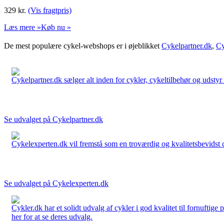
329
kr.
(Vis fragtpris)
Læs mere »
Køb nu »
De mest populære cykel-webshops er i øjeblikket
Cykelpartner.dk
,
Cy
Cykelpartner.dk sælger alt inden for cykler, cykeltilbehør og udstyr o
Se udvalget på Cykelpartner.dk
Cykelexperten.dk vil fremstå som en troværdig og kvalitetsbevidst cyk
Se udvalget på Cykelexperten.dk
Cykler.dk har et solidt udvalg af cykler i god kvalitet til fornuftige
her for at se deres udvalg.