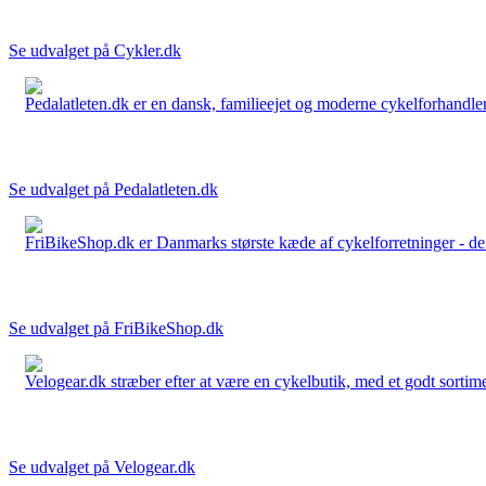
Se udvalget på Cykler.dk
Pedalatleten.dk er en dansk, familieejet og moderne cykelforhandler 
Se udvalget på Pedalatleten.dk
FriBikeShop.dk er Danmarks største kæde af cykelforretninger - de er
Se udvalget på FriBikeShop.dk
Velogear.dk stræber efter at være en cykelbutik, med et godt sortime
Se udvalget på Velogear.dk