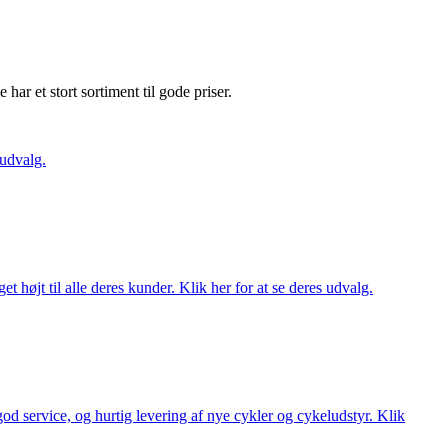
e har et stort sortiment til gode priser.
 udvalg.
t højt til alle deres kunder. Klik her for at se deres udvalg.
 god service, og hurtig levering af nye cykler og cykeludstyr. Klik