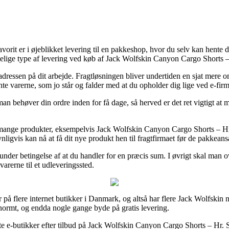
 favorit er i øjeblikket levering til en pakkeshop, hvor du selv kan hent
elige type af levering ved køb af Jack Wolfskin Canyon Cargo Shorts –
til adressen på dit arbejde. Fragtløsningen bliver undertiden en sjat me
ente varerne, som jo står og falder med at du opholder dig lige ved e-fir
behøver din ordre inden for få dage, så herved er det ret vigtigt at ma
 mange produkter, eksempelvis Jack Wolfskin Canyon Cargo Shorts – Hr.
ynligvis kan nå at få dit nye produkt hen til fragtfirmaet før de pakkeansa
t under betingelse af at du handler for en præcis sum. I øvrigt skal ma
varerne til et udleveringssted.
ser på flere internet butikker i Danmark, og altså har flere Jack Wolfski
 enormt, og endda nogle gange byde på gratis levering.
elte e-butikker efter tilbud på Jack Wolfskin Canyon Cargo Shorts – Hr. 