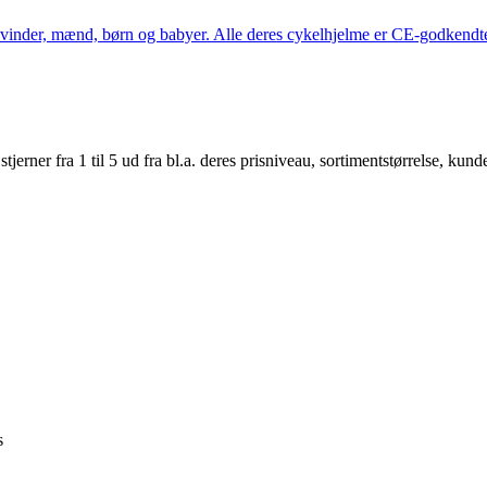
kvinder, mænd, børn og babyer. Alle deres cykelhjelme er CE-godkendte
er fra 1 til 5 ud fra bl.a. deres prisniveau, sortimentstørrelse, kunde
s