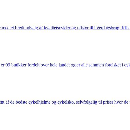
med et bredt udvalg af kvalitetscykler og udstyr til hverdagsbrug. Klik 
 99 butikker fordelt over hele landet og er alle sammen forelsket i cykl
nt af de bedste cykelhjelme og cykelsko, selvfølgelig til priser hvor de 