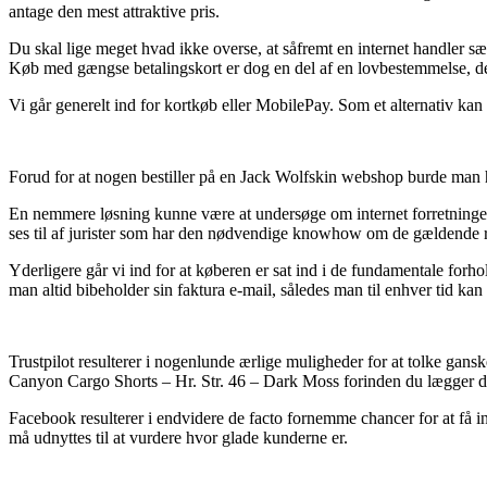
antage den mest attraktive pris.
Du skal lige meget hvad ikke overse, at såfremt en internet handler sæl
Køb med gængse betalingskort er dog en del af en lovbestemmelse, der
Vi går generelt ind for kortkøb eller MobilePay. Som et alternativ kan 
Forud for at nogen bestiller på en Jack Wolfskin webshop burde man hel
En nemmere løsning kunne være at undersøge om internet forretningen 
ses til af jurister som har den nødvendige knowhow om de gældende re
Yderligere går vi ind for at køberen er sat ind i de fundamentale forh
man altid bibeholder sin faktura e-mail, således man til enhver tid k
Trustpilot resulterer i nogenlunde ærlige muligheder for at tolke gans
Canyon Cargo Shorts – Hr. Str. 46 – Dark Moss forinden du lægger din
Facebook resulterer i endvidere de facto fornemme chancer for at få i
må udnyttes til at vurdere hvor glade kunderne er.