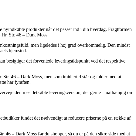
e de nyindkøbte produkter når det passer ind i din hverdag. Fragtformen
 Hr. Str. 46 – Dark Moss.
re omkostningsfuld, men ligeledes i høj grad overkommelig. Den mindst
maets hjemsted.
n besigtiger det forventede leveringstidspunkt ved det respektive
 Str. 46 – Dark Moss, men som imidlertid står og falder med at
tte har fyraften.
n overveje den mest letkøbte leveringsversion, der gerne – uafhængig om
n netbutikker fundet det nødvendigt at reducere priserne på en række af
Str. 46 – Dark Moss før du shopper, så du er på den sikre side med at