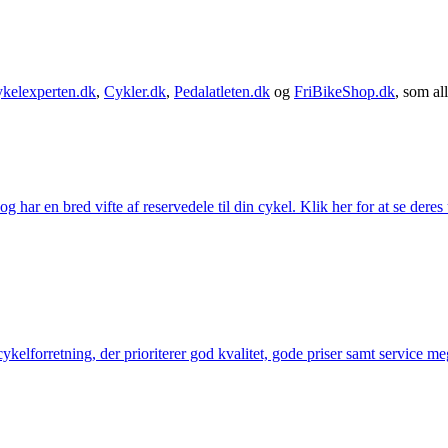
kelexperten.dk
,
Cykler.dk
,
Pedalatleten.dk
og
FriBikeShop.dk
, som all
g har en bred vifte af reservedele til din cykel. Klik her for at se deres
elforretning, der prioriterer god kvalitet, gode priser samt service mege