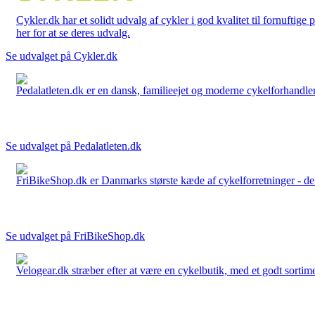
Cykler.dk har et solidt udvalg af cykler i god kvalitet til fornuftige
her for at se deres udvalg.
Se udvalget på Cykler.dk
Pedalatleten.dk er en dansk, familieejet og moderne cykelforhandler 
Se udvalget på Pedalatleten.dk
FriBikeShop.dk er Danmarks største kæde af cykelforretninger - de er
Se udvalget på FriBikeShop.dk
Velogear.dk stræber efter at være en cykelbutik, med et godt sortime