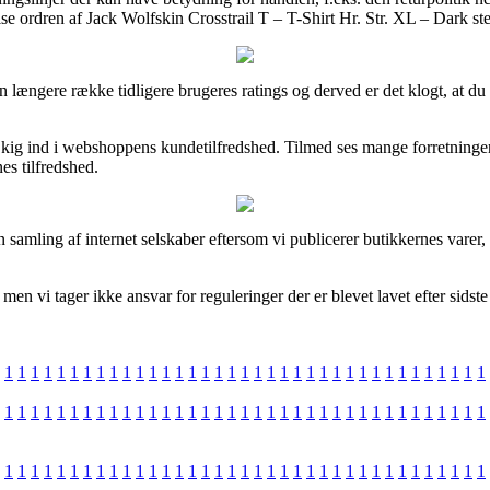
ise ordren af Jack Wolfskin Crosstrail T – T-Shirt Hr. Str. XL – Dark st
n længere række tidligere brugeres ratings og derved er det klogt, at du 
et kig ind i webshoppens kundetilfredshed. Tilmed ses mange forretninge
es tilfredshed.
 samling af internet selskaber eftersom vi publicerer butikkernes vare
en vi tager ikke ansvar for reguleringer der er blevet lavet efter sidst
1
1
1
1
1
1
1
1
1
1
1
1
1
1
1
1
1
1
1
1
1
1
1
1
1
1
1
1
1
1
1
1
1
1
1
1
1
1
1
1
1
1
1
1
1
1
1
1
1
1
1
1
1
1
1
1
1
1
1
1
1
1
1
1
1
1
1
1
1
1
1
1
1
1
1
1
1
1
1
1
1
1
1
1
1
1
1
1
1
1
1
1
1
1
1
1
1
1
1
1
1
1
1
1
1
1
1
1
1
1
1