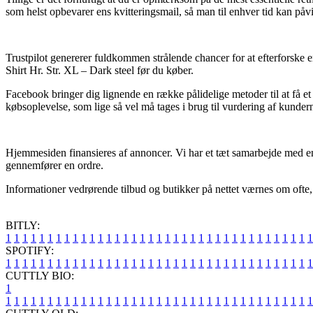
som helst opbevarer ens kvitteringsmail, så man til enhver tid kan påv
Trustpilot genererer fuldkommen strålende chancer for at efterforske e
Shirt Hr. Str. XL – Dark steel før du køber.
Facebook bringer dig lignende en række pålidelige metoder til at få 
købsoplevelse, som lige så vel må tages i brug til vurdering af kundern
Hjemmesiden finansieres af annoncer. Vi har et tæt samarbejde med en
gennemfører en ordre.
Informationer vedrørende tilbud og butikker på nettet værnes om ofte, m
BITLY:
1
1
1
1
1
1
1
1
1
1
1
1
1
1
1
1
1
1
1
1
1
1
1
1
1
1
1
1
1
1
1
1
1
1
1
1
1
SPOTIFY:
1
1
1
1
1
1
1
1
1
1
1
1
1
1
1
1
1
1
1
1
1
1
1
1
1
1
1
1
1
1
1
1
1
1
1
1
1
CUTTLY BIO:
1
1
1
1
1
1
1
1
1
1
1
1
1
1
1
1
1
1
1
1
1
1
1
1
1
1
1
1
1
1
1
1
1
1
1
1
1
1