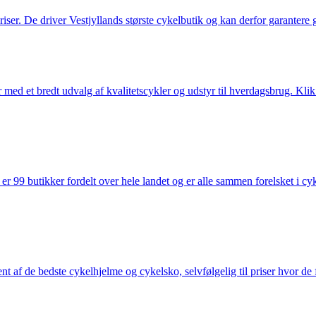
 priser. De driver Vestjyllands største cykelbutik og kan derfor garantere
med et bredt udvalg af kvalitetscykler og udstyr til hverdagsbrug. Klik 
 99 butikker fordelt over hele landet og er alle sammen forelsket i cykl
nt af de bedste cykelhjelme og cykelsko, selvfølgelig til priser hvor de 