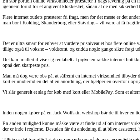
En stor portion online virksomheder præsterer 1 dags levering på en m
igennem forud for et angivent klokkeslæt, sådan at de med sikkerhed k
Flere internet outlets præsterer fri fragt, men for det meste er det unde
man bor i Kolding, Skanderborg eller Støvring – vil være at få fragtfirm
Det er ultra smart for enhver at vurdere prisniveauet hos flere online
tillige også til voksne – voldsomt, og endda nogle gange sikre fragt 
Det kan imidlertid vise sig rentabelt at prøve en række internet butikke
opnå den skarpeste pris.
Man må dog være obs på, at såfremt en internet virksomhed tilbyder d
kort er imidlertid en del af en anordning, der hjælper en overfor uoprig
Vi slår generelt et slag for køb med kort eller MobilePay. Som et alter
Inden nogen køber på en Jack Wolfskin webshop bør de til hver en tid
En anden mulighed kunne måske være at finde ud af om internet virksom
der er inde i reglerne. Desuden får du anledning til at blive assisteret
Tillige er det fornuftigt at du er opmærksom på de mest essentielle retn