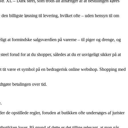
r. XL – Dark steel, som trods alt afhænger af at bestillingen køres
 den billigste løsning til levering, hvilket ofte – uden hensyn til om
ligt at formindske salgsværdien på varerne – til piger og drenge, og
teel forud for at du shopper, således at du er usvigeligt sikker på at
det tit være et symbol på en bedragerisk online webshop. Shopping med
dtgøre betalingen over tid.
.
 de opstillede regler, foruden at butikken ofte undersøges af jurister
butikken lover. På grund af dette er det tillige relevant, at man når