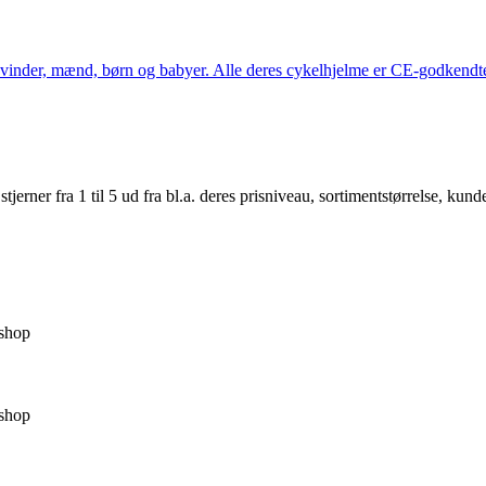
kvinder, mænd, børn og babyer. Alle deres cykelhjelme er CE-godkendte
er fra 1 til 5 ud fra bl.a. deres prisniveau, sortimentstørrelse, kunde
shop
shop