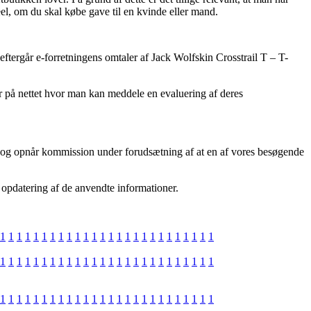
eel, om du skal købe gave til en kvinde eller mand.
eftergår e-forretningens omtaler af Jack Wolfskin Crosstrail T – T-
r på nettet hvor man kan meddele en evaluering af deres
r, og opnår kommission under forudsætning af at en af vores besøgende
e opdatering af de anvendte informationer.
1
1
1
1
1
1
1
1
1
1
1
1
1
1
1
1
1
1
1
1
1
1
1
1
1
1
1
1
1
1
1
1
1
1
1
1
1
1
1
1
1
1
1
1
1
1
1
1
1
1
1
1
1
1
1
1
1
1
1
1
1
1
1
1
1
1
1
1
1
1
1
1
1
1
1
1
1
1