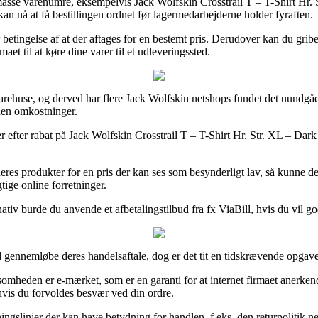
asse varenumre, eksempelvis Jack Wolfskin Crosstrail T – T-Shirt Hr. St
an nå at få bestillingen ordnet før lagermedarbejderne holder fyraften.
r betingelse af at der aftages for en bestemt pris. Derudover kan du gribe
aet til at køre dine varer til et udleveringssted.
 varehuse, og derved har flere Jack Wolfskin netshops fundet det uundgåe
uden omkostninger.
r efter rabat på Jack Wolfskin Crosstrail T – T-Shirt Hr. Str. XL – Dark s
eres produkter for en pris der kan ses som besynderligt lav, så kunne 
tige online forretninger.
nativ burde du anvende et afbetalingstilbud fra fx ViaBill, hvis du vil go
 gennemløbe deres handelsaftale, dog er det tit en tidskrævende opgave
heden er e-mærket, som er en garanti for at internet firmaet anerkender
, hvis du forvoldes besvær ved din ordre.
ingslinjer der kan have betydning for handlen, f.eks. den returpolitik net