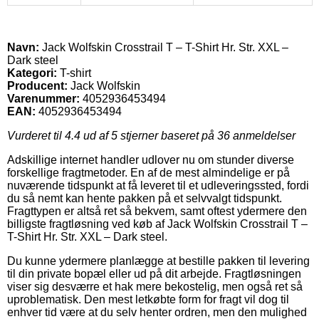
Navn:
Jack Wolfskin Crosstrail T – T-Shirt Hr. Str. XXL –
Dark steel
Kategori:
T-shirt
Producent:
Jack Wolfskin
Varenummer:
4052936453494
EAN:
4052936453494
Vurderet til
4.4
ud af 5 stjerner baseret på
36
anmeldelser
Adskillige internet handler udlover nu om stunder diverse
forskellige fragtmetoder. En af de mest almindelige er på
nuværende tidspunkt at få leveret til et udleveringssted, fordi
du så nemt kan hente pakken på et selvvalgt tidspunkt.
Fragttypen er altså ret så bekvem, samt oftest ydermere den
billigste fragtløsning ved køb af Jack Wolfskin Crosstrail T –
T-Shirt Hr. Str. XXL – Dark steel.
Du kunne ydermere planlægge at bestille pakken til levering
til din private bopæl eller ud på dit arbejde. Fragtløsningen
viser sig desværre et hak mere bekostelig, men også ret så
uproblematisk. Den mest letkøbte form for fragt vil dog til
enhver tid være at du selv henter ordren, men den mulighed