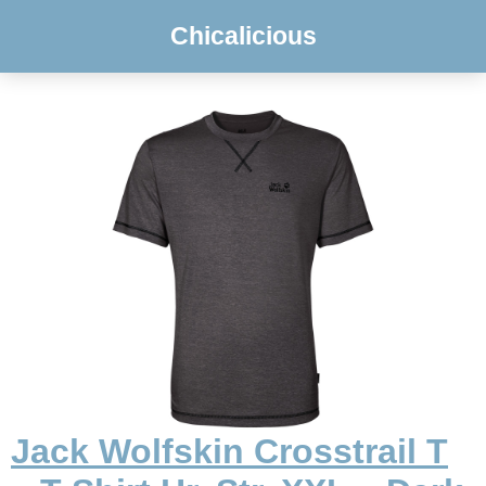
Chicalicious
Jack Wolfskin Crosstrail T