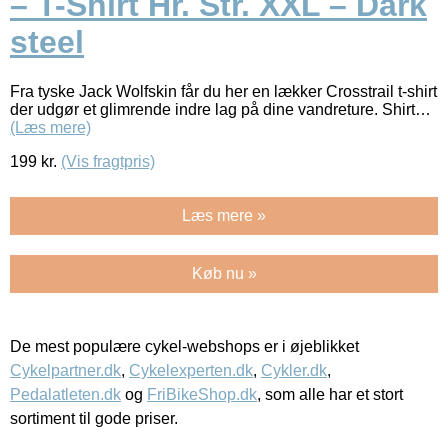
– T-Shirt Hr. Str. XXL – Dark
steel
Fra tyske Jack Wolfskin får du her en lækker Crosstrail t-shirt
der udgør et glimrende indre lag på dine vandreture. Shirt…
(Læs mere)
199
kr.
(Vis fragtpris)
Læs mere »
Køb nu »
De mest populære cykel-webshops er i øjeblikket
Cykelpartner.dk
,
Cykelexperten.dk
,
Cykler.dk
,
Pedalatleten.dk
og
FriBikeShop.dk
, som alle har et stort
sortiment til gode priser.