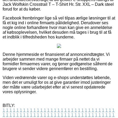
Jack Wolfskin Crosstrail T – T-Shirt Hr. Str. XXL – Dark steel
forud for at du køber.
Facebook frembringer lige så vel tilpas ærlige løsninger til at
få et kig ind i online firmaets pålidelighed. Derudover ses
nogle online forhandlere hvor man kan give en anmeldelse
af købsoplevelsen, hvilket desuden må tages i brug til at få
et indblik i tilfredsheden hos kunderne.
Denne hjemmeside er finansieret af annonceindtægter. Vi
arbejder sammen med mange firmaer på nettet da vi
formidler firmaernes varer, og tjener godtgørelse såfremt de
brugere vi sender videre gennemfører en bestilling.
Viden vedrørende varer og e-shops understøttes løbende,
men det er umuligt for os at give garantier imod justeringer
der måtte være udarbejdet efter at vi senest opdaterede
vores oplysninger.
BITLY:
1
1
1
1
1
1
1
1
1
1
1
1
1
1
1
1
1
1
1
1
1
1
1
1
1
1
1
1
1
1
1
1
1
1
1
1
1
1
1
1
1
1
1
1
1
1
1
1
1
1
1
1
1
1
1
1
1
1
1
1
1
1
1
1
1
1