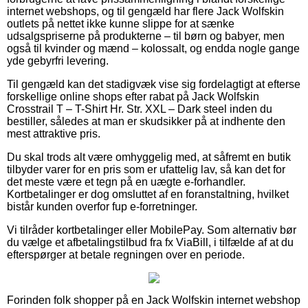
internet webshops, og til gengæld har flere Jack Wolfskin
outlets på nettet ikke kunne slippe for at sænke
udsalgspriserne på produkterne – til børn og babyer, men
også til kvinder og mænd – kolossalt, og endda nogle gange
yde gebyrfri levering.
Til gengæld kan det stadigvæk vise sig fordelagtigt at efterse
forskellige online shops efter rabat på Jack Wolfskin
Crosstrail T – T-Shirt Hr. Str. XXL – Dark steel inden du
bestiller, således at man er skudsikker på at indhente den
mest attraktive pris.
Du skal trods alt være omhyggelig med, at såfremt en butik
tilbyder varer for en pris som er ufattelig lav, så kan det for
det meste være et tegn på en uægte e-forhandler.
Kortbetalinger er dog omsluttet af en foranstaltning, hvilket
bistår kunden overfor fup e-forretninger.
Vi tilråder kortbetalinger eller MobilePay. Som alternativ bør
du vælge et afbetalingstilbud fra fx ViaBill, i tilfælde af at du
efterspørger at betale regningen over en periode.
Forinden folk shopper på en Jack Wolfskin internet webshop