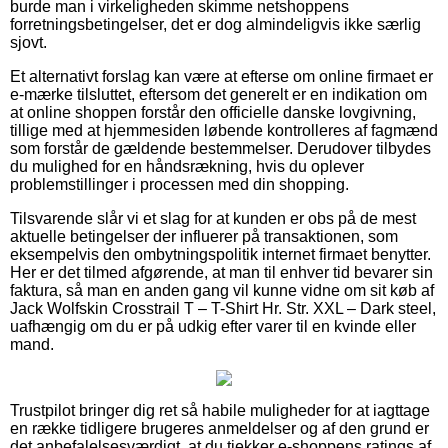
burde man i virkeligheden skimme netshoppens
forretningsbetingelser, det er dog almindeligvis ikke særlig
sjovt.
Et alternativt forslag kan være at efterse om online firmaet er
e-mærke tilsluttet, eftersom det generelt er en indikation om
at online shoppen forstår den officielle danske lovgivning,
tillige med at hjemmesiden løbende kontrolleres af fagmænd
som forstår de gældende bestemmelser. Derudover tilbydes
du mulighed for en håndsrækning, hvis du oplever
problemstillinger i processen med din shopping.
Tilsvarende slår vi et slag for at kunden er obs på de mest
aktuelle betingelser der influerer på transaktionen, som
eksempelvis den ombytningspolitik internet firmaet benytter.
Her er det tilmed afgørende, at man til enhver tid bevarer sin
faktura, så man en anden gang vil kunne vidne om sit køb af
Jack Wolfskin Crosstrail T – T-Shirt Hr. Str. XXL – Dark steel,
uafhængig om du er på udkig efter varer til en kvinde eller
mand.
Trustpilot bringer dig ret så habile muligheder for at iagttage
en række tidligere brugeres anmeldelser og af den grund er
det anbefalelsesværdigt, at du tjekker e-shoppens ratings af