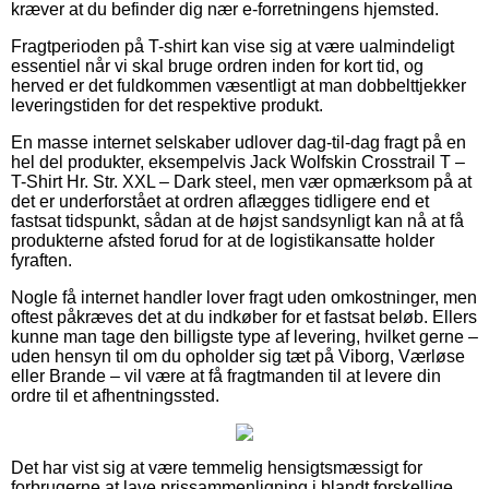
kræver at du befinder dig nær e-forretningens hjemsted.
Fragtperioden på T-shirt kan vise sig at være ualmindeligt
essentiel når vi skal bruge ordren inden for kort tid, og
herved er det fuldkommen væsentligt at man dobbelttjekker
leveringstiden for det respektive produkt.
En masse internet selskaber udlover dag-til-dag fragt på en
hel del produkter, eksempelvis Jack Wolfskin Crosstrail T –
T-Shirt Hr. Str. XXL – Dark steel, men vær opmærksom på at
det er underforstået at ordren aflægges tidligere end et
fastsat tidspunkt, sådan at de højst sandsynligt kan nå at få
produkterne afsted forud for at de logistikansatte holder
fyraften.
Nogle få internet handler lover fragt uden omkostninger, men
oftest påkræves det at du indkøber for et fastsat beløb. Ellers
kunne man tage den billigste type af levering, hvilket gerne –
uden hensyn til om du opholder sig tæt på Viborg, Værløse
eller Brande – vil være at få fragtmanden til at levere din
ordre til et afhentningssted.
Det har vist sig at være temmelig hensigtsmæssigt for
forbrugerne at lave prissammenligning i blandt forskellige