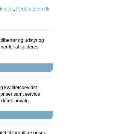
kler.dk
,
Pedalatleten.dk
ltilbehør og udstyr og
 her for at se deres
g kvalitetsbevidst
e priser samt service
e deres udvalg.
et til fornuftige priser.