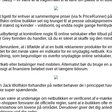
 ligetil for enhver at sammenligne priser (via fx PriceRunner) p
fskin online butikker set sig tvunget til at presse udsalgsprisern
til mænd og kvinder – voldsomt, og endda nogle gange frembyde 
dbytterigt at kontrollere nogle få online selskaber efter tilbud p
ver Grey forinden du handler, så du er sikret at skaffe sig den mind
ervurdere, at i tilfælde af at en butik reklamerer produkter for en
det for det meste være en indikator for en snydagtig netbutik. K
altning, som begunstiger os overfor snydagtige online selskaber.
ortkøb eller betalinger med mobilen. Alternativt bør du bruge en
ensigt at finansiere beløbet over et længere tidsrum.
 en Jack Wolfskin forhandler på nettet behøver de i princippet ha
 ikke super spændende.
n være at undersøge om netbutikken er verificeret af e-mærket,
-shoppen forsvarer de officielle regler, samt at e-butikken ofte m
knowhow om lovene på området. Derudover giver det dig anledni
rdringer ved din ordre.