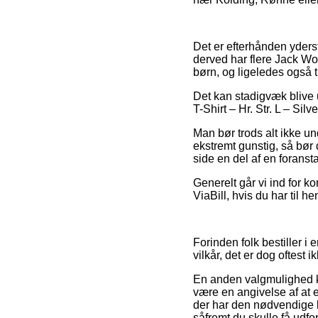
Det er efterhånden yderst
derved har flere Jack Wol
børn, og ligeledes også 
Det kan stadigvæk blive u
T-Shirt – Hr. Str. L – Sil
Man bør trods alt ikke und
ekstremt gunstig, så bør 
side en del af en foranst
Generelt går vi ind for k
ViaBill, hvis du har til h
Forinden folk bestiller i
vilkår, det er dog oftest
En anden valgmulighed ka
være en angivelse af at e
der har den nødvendige 
såfremt du skulle få udfo