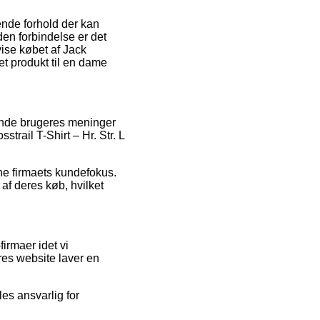
nde forhold der kan
den forbindelse er det
vise købet af Jack
et produkt til en dame
erende brugeres meninger
strail T-Shirt – Hr. Str. L
ne firmaets kundefokus.
af deres køb, hvilket
irmaer idet vi
es website laver en
les ansvarlig for