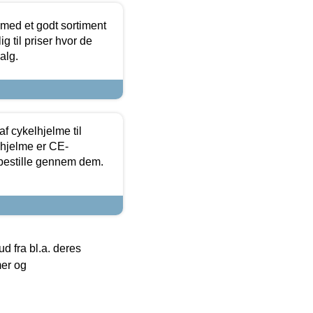
 med et godt sortiment
g til priser hvor de
alg.
f cykelhjelme til
lhjelme er CE-
 bestille gennem dem.
 fra bl.a. deres
mer og