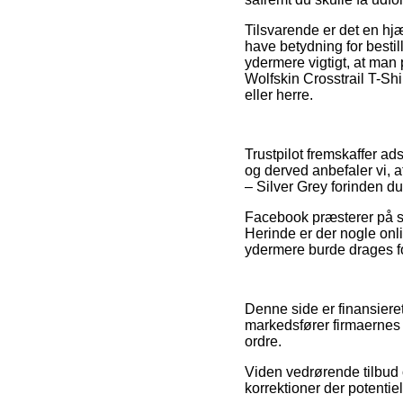
Tilsvarende er det en h
have betydning for bestil
ydermere vigtigt, at man 
Wolfskin Crosstrail T-Shi
eller herre.
Trustpilot fremskaffer ad
og derved anbefaler vi, at
– Silver Grey forinden du
Facebook præsterer på sa
Herinde er der nogle onli
ydermere burde drages for
Denne side er finansieret
markedsfører firmaernes
ordre.
Viden vedrørende tilbud o
korrektioner der potentiel