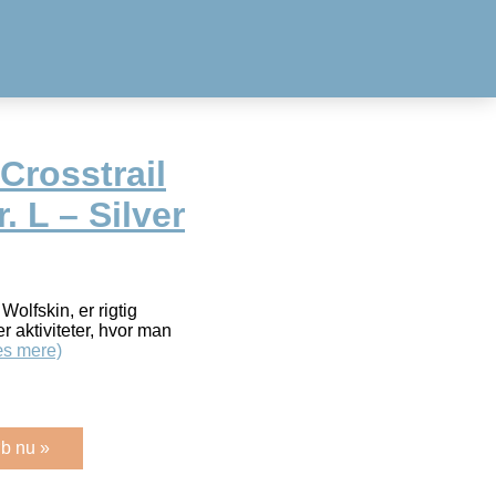
Crosstrail
r. L – Silver
Wolfskin, er rigtig
r aktiviteter, hvor man
s mere)
b nu »