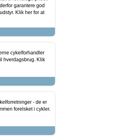
 derfor garantere god
dstyr. Klik her for at
erne cykelforhandler
til hverdagsbrug. Klik
lforretninger - de er
mmen forelsket i cykler.