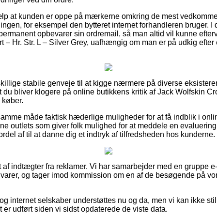
jælp at kunden er oppe på mærkerne omkring de mest vedkomme
lingen, for eksempel den bytteret internet forhandleren bruger. I 
permanent opbevarer sin ordremail, så man altid vil kunne efter
rt – Hr. Str. L – Silver Grey, uafhængig om man er på udkig efter 
skillige stabile genveje til at kigge nærmere på diverse eksist
 du bliver klogere på online butikkens kritik af Jack Wolfskin Cros
 køber.
mme måde faktisk hæderlige muligheder for at få indblik i onli
ne outlets som giver folk mulighed for at meddele en evaluering 
del af til at danne dig et indtryk af tilfredsheden hos kunderne.
 af indtægter fra reklamer. Vi har samarbejder med en gruppe e-f
 varer, og tager imod kommission om en af de besøgende på vor
g internet selskaber understøttes nu og da, men vi kan ikke stil
t er udført siden vi sidst opdaterede de viste data.