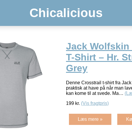
Chicalicious
Jack Wolfskin 
T-Shirt – Hr. St
Grey
Denne Crosstrail t-shirt fra Jack 
praktisk at have på når man lave
kan kome til at svede. Ma…
(Læ
199
kr.
(Vis fragtpris)
Læs mere »
Kø