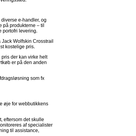
å diverse e-handler, og
e på produkterne – til
portofri levering.
å Jack Wolfskin Crosstrail
st kostelige pris.
 pris der kan virke helt
ortkøb er på den anden
 afdragsløsning som fx
ve øje for webbutikkens
 eftersom det skulle
onitoreres af specialister
ng til assistance,