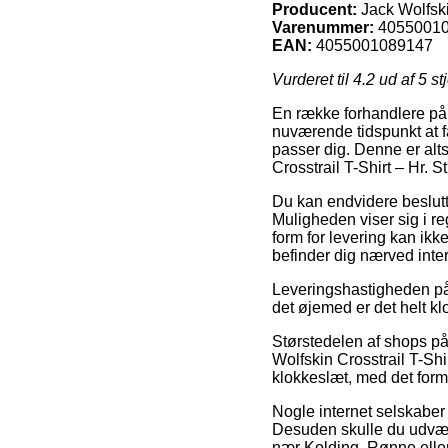
Producent:
Jack Wolfsk
Varenummer:
4055001
EAN:
4055001089147
Vurderet til
4.2
ud af 5 st
En række forhandlere på n
nuværende tidspunkt at få 
passer dig. Denne er alts
Crosstrail T-Shirt – Hr. St
Du kan endvidere beslutte
Muligheden viser sig i r
form for levering kan ikk
befinder dig nærved int
Leveringshastigheden på 
det øjemed er det helt kl
Størstedelen af shops p
Wolfskin Crosstrail T-Shir
klokkeslæt, med det formå
Nogle internet selskaber 
Desuden skulle du udvæl
nær Kolding, Rønne eller 