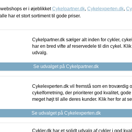
webshops er i øjeblikket
Cykelpartner.dk
,
Cykelexperten.dk
,
Cy
alle har et stort sortiment til gode priser.
Cykelpartner.dk sælger alt inden for cykler, cyke
har en bred vifte af reservedele til din cykel. Klik
udvalg.
Se udvalget på Cykelpartner.dk
Cykelexperten.dk vil fremstå som en troværdig o
cykelforretning, der prioriterer god kvalitet, god
meget højt til alle deres kunder. Klik her for at s
Se udvalget på Cykelexperten.dk
Cykler.dk har et solidt udvalg af cykler i god kvalit