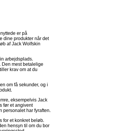
enyttede er på
te dine produkter når det
køb af Jack Wolfskin
din arbejdsplads.
. Den mest betalelige
iller krav om at du
en om få sekunder, og i
odukt.
numre, eksempelvis Jack
s før et angivent
n personalet har fyraften.
s for et konkret beløb.
den hensyn til om du bor
everingssted.