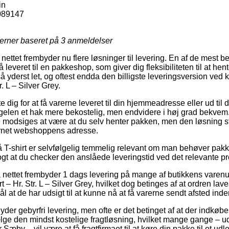
in
089147
jerner baseret på
3
anmeldelser
ettet frembyder nu flere løsninger til levering. En af de mest b
leveret til en pakkeshop, som giver dig fleksibiliteten til at hen
å yderst let, og oftest endda den billigste leveringsversion ved 
r. L – Silver Grey.
 dig for at få varerne leveret til din hjemmeadresse eller ud til 
egelen et hak mere bekostelig, men endvidere i høj grad bekvem
e modsiges at være at du selv henter pakken, men den løsning st
ernet webshoppens adresse.
T-shirt er selvfølgelig temmelig relevant om man behøver pakk
ogt at du checker den anslåede leveringstid ved det relevante pr
å nettet frembyder 1 dags levering på mange af butikkens vare
t – Hr. Str. L – Silver Grey, hvilket dog betinges af at ordren lave
l at de har udsigt til at kunne nå at få varerne sendt afsted inde
yder gebyrfri levering, men ofte er det betinget af at der indkøbe
ge den mindst kostelige fragtløsning, hvilket mange gange – u
Sæby – vil være at få fragtfirmaet til at køre din pakke til et udl