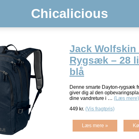
Chicalicious
Jack Wolfskin
Rygsæk – 28 li
blå
Denne smarte Dayton-rygsæk fr
giver dig al den opbevaringsplads
dine vandreture i …
(Læs mere)
449
kr.
(Vis fragtpris)
Læs mere »
Kø