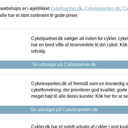
webshops er i øjeblikket
Cykelpartner.dk
,
Cykelexperten.dk
,
Cy
alle har et stort sortiment til gode priser.
Cykelpartner.dk sælger alt inden for cykler, cyke
har en bred vifte af reservedele til din cykel. Klik
udvalg.
Se udvalget på Cykelpartner.dk
Cykelexperten.dk vil fremstå som en troværdig o
cykelforretning, der prioriterer god kvalitet, god
meget højt til alle deres kunder. Klik her for at s
Se udvalget på Cykelexperten.dk
Cykler.dk har et solidt udvalg af cykler i god kvalit