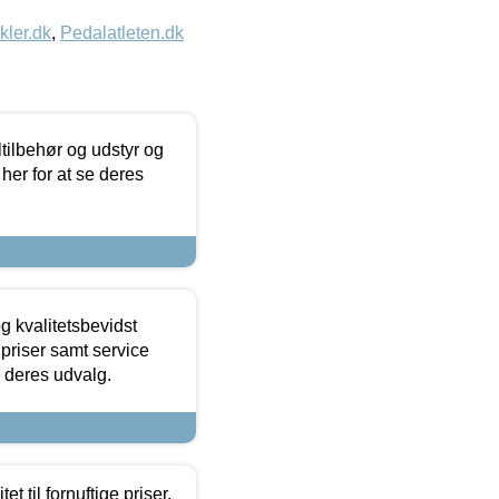
kler.dk
,
Pedalatleten.dk
ltilbehør og udstyr og
 her for at se deres
g kvalitetsbevidst
e priser samt service
e deres udvalg.
et til fornuftige priser.