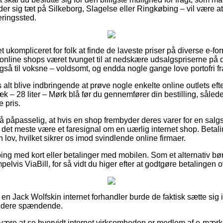
r sig tæt på Silkeborg, Slagelse eller Ringkøbing – vil være at 
eringssted.
et ukompliceret for folk at finde de laveste priser på diverse e-fo
online shops været tvunget til at nedskære udsalgspriserne på de
så til voksne – voldsomt, og endda nogle gange love portofri fr
 alt blive indbringende at prøve nogle enkelte online outlets ef
– 28 liter – Mørk blå før du gennemfører din bestilling, således
e pris.
så påpasselig, at hvis en shop frembyder deres varer for en sal
r det meste være et faresignal om en uærlig internet shop. Betal
en lov, hvilket sikrer os imod svindlende online firmaer.
ping med kort eller betalinger med mobilen. Som et alternativ bør
elvis ViaBill, for så vidt du higer efter at godtgøre betalingen o
 en Jack Wolfskin internet forhandler burde de faktisk sætte sig i
 videre spændende.
n være at se hvorvidt internet virksomheden er medlem af e-mærke