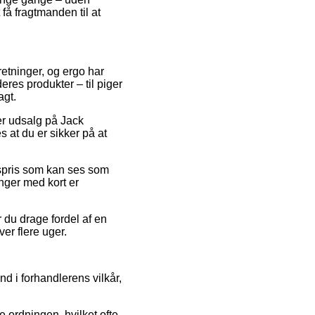
få fragtmanden til at
rretninger, og ergo har
res produkter – til piger
agt.
ter udsalg på Jack
 at du er sikker på at
gspris som kan ses som
inger med kort er
 du drage fordel af en
ver flere uger.
nd i forhandlerens vilkår,
 ordningen, hvilket ofte