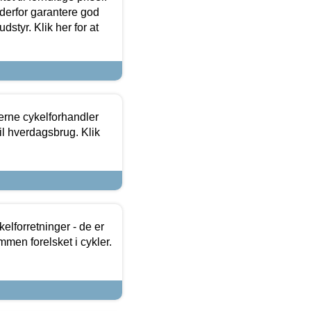
 derfor garantere god
dstyr. Klik her for at
erne cykelforhandler
til hverdagsbrug. Klik
lforretninger - de er
mmen forelsket i cykler.