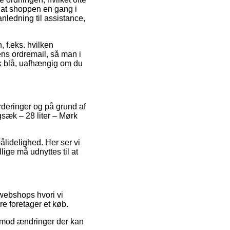
 at shoppen en gang i
ledning til assistance,
 f.eks. hvilken
 ens ordremail, så man i
k blå, uafhængig om du
urderinger og på grund af
ygsæk – 28 liter – Mørk
ålidelighed. Her ser vi
lige må udnyttes til at
 webshops hvori vi
e foretager et køb.
 imod ændringer der kan