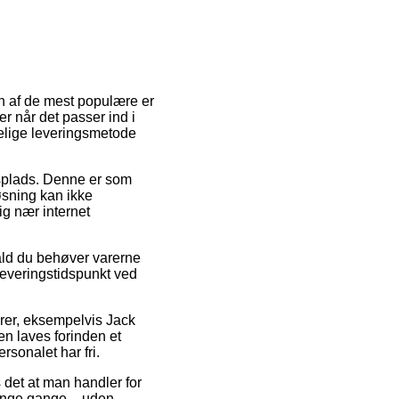
En af de mest populære er
er når det passer ind i
lelige leveringsmetode
dsplads. Denne er som
øsning kan ikke
ig nær internet
ald du behøver varerne
leveringstidspunkt ved
rer, eksempelvis Jack
en laves forinden et
rsonalet har fri.
 det at man handler for
 mange gange – uden