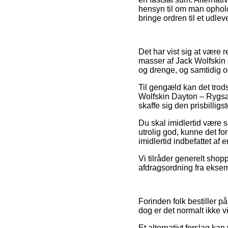
hensyn til om man opholde
bringe ordren til et udlev
Det har vist sig at være r
masser af Jack Wolfskin 
og drenge, og samtidig og
Til gengæld kan det trods
Wolfskin Dayton – Rygsæk 
skaffe sig den prisbilligst
Du skal imidlertid være 
utrolig god, kunne det fo
imidlertid indbefattet af 
Vi tilråder generelt shop
afdragsordning fra eksemp
Forinden folk bestiller på
dog er det normalt ikke
Et alternativt forslag ka