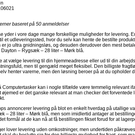
in
106021
jerner baseret på
50
anmeldelser
e yder i vore dage mange forskellige muligheder for levering. 
til et udleveringssted, hvor du selv kan hente de bestilte produkt
 er jo ultra gnidningsløs, og desuden derudover den mest beta
 Dayton – Rygsæk – 28 liter – Mørk blå.
 at vælge levering til din hjemmeadresse eller ud til din arbej
ningsfuld, men til gengæld meget fleksibel. Den billigste fragtl
elv henter varerne, men den løsning beroer på at du opholder d
Computertasker kan i nogle tilfælde være temmelig relevant if
det øjemed er det ganske relevant at man checker det forventede 
t.
 annoncerer levering på blot en enkelt hverdag på utallige va
– 28 liter – Mørk blå, men som imidlertid antager at bestilling
t formål at de kan nå at få bestillingen fikset forud for at lagerpe
nger lover levering uden omkostninger, men undertiden påkræves
vt skal du beslutte sig for den billigste mulighed for fragt, som