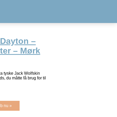
 Dayton –
ter – Mørk
a tyske Jack Wolfskin
, du måtte få brug for til
b nu »