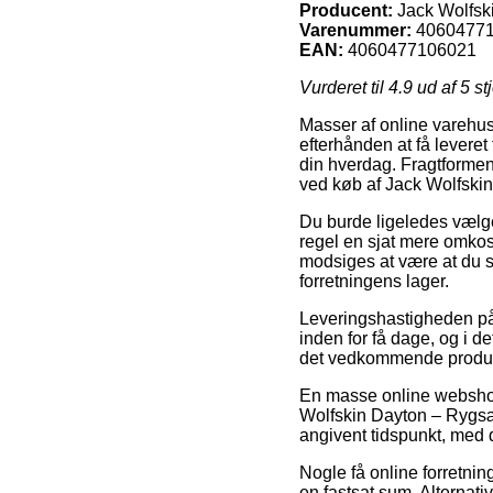
Producent:
Jack Wolfsk
Varenummer:
4060477
EAN:
4060477106021
Vurderet til
4.9
ud af 5 st
Masser af online varehus
efterhånden at få leveret 
din hverdag. Fragtformen
ved køb af Jack Wolfskin
Du burde ligeledes vælge
regel en sjat mere omkost
modsiges at være at du s
forretningens lager.
Leveringshastigheden på 
inden for få dage, og i 
det vedkommende produk
En masse online webshops
Wolfskin Dayton – Rygsæk 
angivent tidspunkt, med de
Nogle få online forretni
en fastsat sum. Alternati