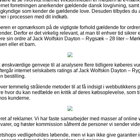
nternet forretningen anerkender gældende dansk lovgivning, samt
kyndige som kender de gældende love. Desuden tilbydes du an
mer i processen med dit indkøb.
øberen er opmærksom på de vigtigste forhold gældende for ordren,
der. Derfor er det virkelig relevant, at man til enhver tid sikrer
re sin ordre af Jack Wolfskin Dayton – Rygsæk – 28 liter – Mør
en eller et barn.
lt ønskværdige genveje til at analysere flere tidligere køberes v
 eftergår internet selskabets ratings af Jack Wolfskin Dayton – R
n bestilling.
r temmelig strålende metoder til at få indsigt i webbutikkens p
ere hvor du kan nedfælde en kritik af deres købsoplevelse, som til
hos kunderne.
eret af reklamer. Vi har faste samarbejder med masser af online
 varer, og høster kommission såfremt de personer vi sender vider
etshops vedligeholdes løbende, men vi kan ikke give garantier