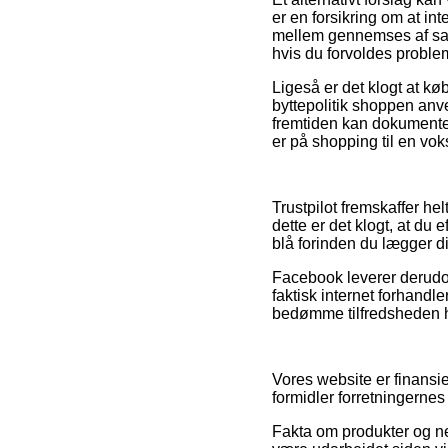
er en forsikring om at i
mellem gennemses af sag
hvis du forvoldes proble
Ligeså er det klogt at k
byttepolitik shoppen anven
fremtiden kan dokumente
er på shopping til en voks
Trustpilot fremskaffer he
dette er det klogt, at du
blå forinden du lægger di
Facebook leverer derudove
faktisk internet forhandl
bedømme tilfredsheden 
Vores website er finansi
formidler forretningernes
Fakta om produkter og n