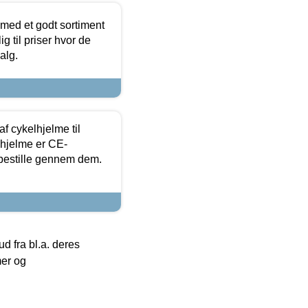
 med et godt sortiment
g til priser hvor de
alg.
f cykelhjelme til
lhjelme er CE-
 bestille gennem dem.
 fra bl.a. deres
mer og