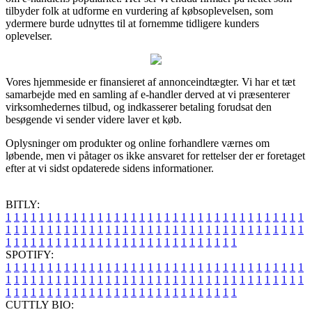
tilbyder folk at udforme en vurdering af købsoplevelsen, som
ydermere burde udnyttes til at fornemme tidligere kunders
oplevelser.
Vores hjemmeside er finansieret af annonceindtægter. Vi har et tæt
samarbejde med en samling af e-handler derved at vi præsenterer
virksomhedernes tilbud, og indkasserer betaling forudsat den
besøgende vi sender videre laver et køb.
Oplysninger om produkter og online forhandlere værnes om
løbende, men vi påtager os ikke ansvaret for rettelser der er foretaget
efter at vi sidst opdaterede sidens informationer.
BITLY:
1
1
1
1
1
1
1
1
1
1
1
1
1
1
1
1
1
1
1
1
1
1
1
1
1
1
1
1
1
1
1
1
1
1
1
1
1
1
1
1
1
1
1
1
1
1
1
1
1
1
1
1
1
1
1
1
1
1
1
1
1
1
1
1
1
1
1
1
1
1
1
1
1
1
1
1
1
1
1
1
1
1
1
1
1
1
1
1
1
1
1
1
1
1
1
1
1
1
1
1
SPOTIFY:
1
1
1
1
1
1
1
1
1
1
1
1
1
1
1
1
1
1
1
1
1
1
1
1
1
1
1
1
1
1
1
1
1
1
1
1
1
1
1
1
1
1
1
1
1
1
1
1
1
1
1
1
1
1
1
1
1
1
1
1
1
1
1
1
1
1
1
1
1
1
1
1
1
1
1
1
1
1
1
1
1
1
1
1
1
1
1
1
1
1
1
1
1
1
1
1
1
1
1
1
CUTTLY BIO: