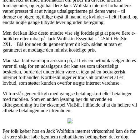
foretagender, og ergo har flere Jack Wolfskin internet forhandlere
været presset til at at tvinge udsalgspriserne på deres varer – til
drenge og piger, og tillige også til mænd og kvinder – helt i bund, og
endda nogle gange tilbyde levering uden beregning.
Men det kan ikke desto mindre vise sig fordelagtigt at prøve flere e-
butikker efter rabat på Jack Wolfskin Essential – T-Shirt Hr. Str.
2XL – Blå forinden du gennemfører dit køb, sådan at man er
garanteret at modtage den mindst kostelige pris.
Man skal blot være opmærksom på, at hvis en netbutik sælger deres
varer til salg for en udsalgspris der kan ses som uforståeligt
beskeden, burde det undertiden være et tegn på en bedragerisk
internet forhandler. Kortbestillinger er trods alt omfavnet af et
lovbud, som støtter kunden overfor uægte internet varehuse.
Vi foreslår generelt køb med gængse betalingskort eller betalinger
med mobilen. Som en anden løsning bør du anvende en
afdragsordning fra for eksempel ViaBill, i tilfælde af at du hellere vil
afbetale betalingen ude i fremtiden.
Før folk køber hos en Jack Wolfskin internet virksomhed kan de for
at være sikker løbe igennem netbutikkens betingelser, det er dog