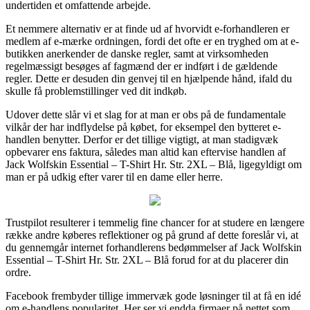
undertiden et omfattende arbejde.
Et nemmere alternativ er at finde ud af hvorvidt e-forhandleren er
medlem af e-mærke ordningen, fordi det ofte er en tryghed om at e-
butikken anerkender de danske regler, samt at virksomheden
regelmæssigt besøges af fagmænd der er indført i de gældende
regler. Dette er desuden din genvej til en hjælpende hånd, ifald du
skulle få problemstillinger ved dit indkøb.
Udover dette slår vi et slag for at man er obs på de fundamentale
vilkår der har indflydelse på købet, for eksempel den bytteret e-
handlen benytter. Derfor er det tillige vigtigt, at man stadigvæk
opbevarer ens faktura, således man altid kan eftervise handlen af
Jack Wolfskin Essential – T-Shirt Hr. Str. 2XL – Blå, ligegyldigt om
man er på udkig efter varer til en dame eller herre.
Trustpilot resulterer i temmelig fine chancer for at studere en længere
række andre køberes reflektioner og på grund af dette foreslår vi, at
du gennemgår internet forhandlerens bedømmelser af Jack Wolfskin
Essential – T-Shirt Hr. Str. 2XL – Blå forud for at du placerer din
ordre.
Facebook frembyder tillige immervæk gode løsninger til at få en idé
om e-handlens popularitet. Her ser vi endda firmaer på nettet som