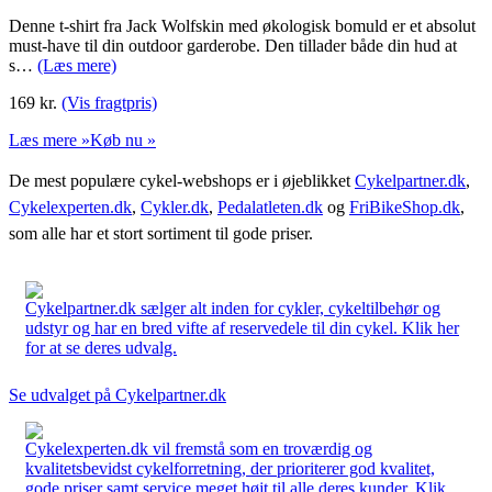
Denne t-shirt fra Jack Wolfskin med økologisk bomuld er et absolut
must-have til din outdoor garderobe. Den tillader både din hud at
s…
(Læs mere)
169
kr.
(Vis fragtpris)
Læs mere »
Køb nu »
De mest populære cykel-webshops er i øjeblikket
Cykelpartner.dk
,
Cykelexperten.dk
,
Cykler.dk
,
Pedalatleten.dk
og
FriBikeShop.dk
,
som alle har et stort sortiment til gode priser.
Cykelpartner.dk sælger alt inden for cykler, cykeltilbehør og
udstyr og har en bred vifte af reservedele til din cykel. Klik her
for at se deres udvalg.
Se udvalget på Cykelpartner.dk
Cykelexperten.dk vil fremstå som en troværdig og
kvalitetsbevidst cykelforretning, der prioriterer god kvalitet,
gode priser samt service meget højt til alle deres kunder. Klik