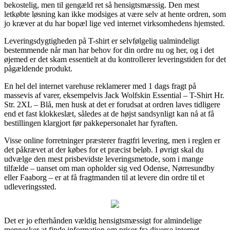
bekostelig, men til gengæld ret så hensigtsmæssig. Den mest
letkøbte løsning kan ikke modsiges at være selv at hente ordren, som
jo kræver at du har bopæl lige ved internet virksomhedens hjemsted.
Leveringsdygtigheden på T-shirt er selvfølgelig ualmindeligt
bestemmende når man har behov for din ordre nu og her, og i det
øjemed er det skam essentielt at du kontrollerer leveringstiden for det
pågældende produkt.
En hel del internet varehuse reklamerer med 1 dags fragt på
massevis af varer, eksempelvis Jack Wolfskin Essential – T-Shirt Hr.
Str. 2XL – Blå, men husk at det er forudsat at ordren laves tidligere
end et fast klokkeslæt, således at de højst sandsynligt kan nå at få
bestillingen klargjort før pakkepersonalet har fyraften.
Visse online forretninger præsterer fragtfri levering, men i reglen er
det påkrævet at der købes for et præcist beløb. I øvrigt skal du
udvælge den mest prisbevidste leveringsmetode, som i mange
tilfælde – uanset om man opholder sig ved Odense, Nørresundby
eller Faaborg – er at få fragtmanden til at levere din ordre til et
udleveringssted.
Det er jo efterhånden vældig hensigtsmæssigt for almindelige
mennesker at finde information om priser fra diverse internet