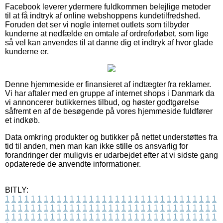
Facebook leverer ydermere fuldkommen belejlige metoder
til at få indtryk af online webshoppens kundetilfredshed.
Foruden det ser vi nogle internet outlets som tilbyder
kunderne at nedfælde en omtale af ordreforløbet, som lige
så vel kan anvendes til at danne dig et indtryk af hvor glade
kunderne er.
Denne hjemmeside er finansieret af indtægter fra reklamer.
Vi har aftaler med en gruppe af internet shops i Danmark da
vi annoncerer butikkernes tilbud, og høster godtgørelse
såfremt en af de besøgende på vores hjemmeside fuldfører
et indkøb.
Data omkring produkter og butikker på nettet understøttes fra
tid til anden, men man kan ikke stille os ansvarlig for
forandringer der muligvis er udarbejdet efter at vi sidste gang
opdaterede de anvendte informationer.
BITLY:
1
1
1
1
1
1
1
1
1
1
1
1
1
1
1
1
1
1
1
1
1
1
1
1
1
1
1
1
1
1
1
1
1
1
1
1
1
1
1
1
1
1
1
1
1
1
1
1
1
1
1
1
1
1
1
1
1
1
1
1
1
1
1
1
1
1
1
1
1
1
1
1
1
1
1
1
1
1
1
1
1
1
1
1
1
1
1
1
1
1
1
1
1
1
1
1
1
1
1