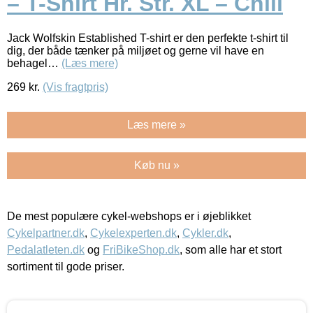
– T-Shirt Hr. Str. XL – Chili
Jack Wolfskin Established T-shirt er den perfekte t-shirt til
dig, der både tænker på miljøet og gerne vil have en
behagel…
(Læs mere)
269
kr.
(Vis fragtpris)
Læs mere »
Køb nu »
De mest populære cykel-webshops er i øjeblikket
Cykelpartner.dk
,
Cykelexperten.dk
,
Cykler.dk
,
Pedalatleten.dk
og
FriBikeShop.dk
, som alle har et stort
sortiment til gode priser.