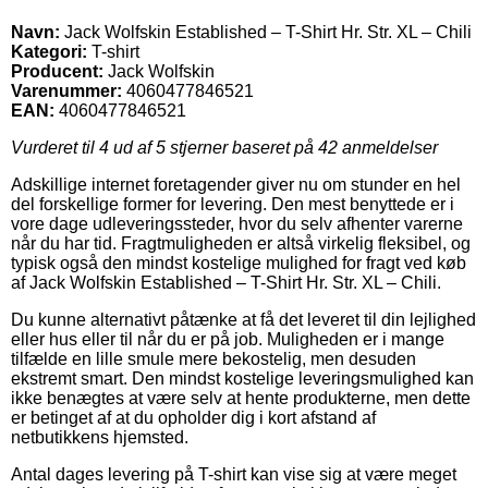
Navn:
Jack Wolfskin Established – T-Shirt Hr. Str. XL – Chili
Kategori:
T-shirt
Producent:
Jack Wolfskin
Varenummer:
4060477846521
EAN:
4060477846521
Vurderet til
4
ud af 5 stjerner baseret på
42
anmeldelser
Adskillige internet foretagender giver nu om stunder en hel
del forskellige former for levering. Den mest benyttede er i
vore dage udleveringssteder, hvor du selv afhenter varerne
når du har tid. Fragtmuligheden er altså virkelig fleksibel, og
typisk også den mindst kostelige mulighed for fragt ved køb
af Jack Wolfskin Established – T-Shirt Hr. Str. XL – Chili.
Du kunne alternativt påtænke at få det leveret til din lejlighed
eller hus eller til når du er på job. Muligheden er i mange
tilfælde en lille smule mere bekostelig, men desuden
ekstremt smart. Den mindst kostelige leveringsmulighed kan
ikke benægtes at være selv at hente produkterne, men dette
er betinget af at du opholder dig i kort afstand af
netbutikkens hjemsted.
Antal dages levering på T-shirt kan vise sig at være meget