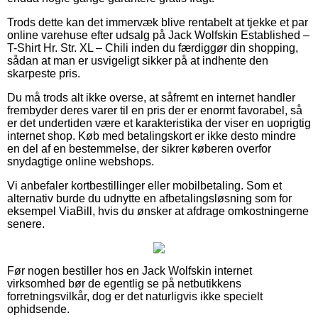
Trods dette kan det immervæk blive rentabelt at tjekke et par
online varehuse efter udsalg på Jack Wolfskin Established –
T-Shirt Hr. Str. XL – Chili inden du færdiggør din shopping,
sådan at man er usvigeligt sikker på at indhente den
skarpeste pris.
Du må trods alt ikke overse, at såfremt en internet handler
frembyder deres varer til en pris der er enormt favorabel, så
er det undertiden være et karakteristika der viser en uoprigtig
internet shop. Køb med betalingskort er ikke desto mindre
en del af en bestemmelse, der sikrer køberen overfor
snydagtige online webshops.
Vi anbefaler kortbestillinger eller mobilbetaling. Som et
alternativ burde du udnytte en afbetalingsløsning som for
eksempel ViaBill, hvis du ønsker at afdrage omkostningerne
senere.
Før nogen bestiller hos en Jack Wolfskin internet
virksomhed bør de egentlig se på netbutikkens
forretningsvilkår, dog er det naturligvis ikke specielt
ophidsende.