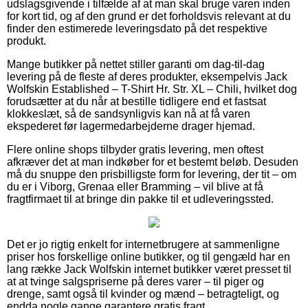
udslagsgivende i tilfælde af at man skal bruge varen inden
for kort tid, og af den grund er det forholdsvis relevant at du
finder den estimerede leveringsdato på det respektive
produkt.
Mange butikker på nettet stiller garanti om dag-til-dag
levering på de fleste af deres produkter, eksempelvis Jack
Wolfskin Established – T-Shirt Hr. Str. XL – Chili, hvilket dog
forudsætter at du når at bestille tidligere end et fastsat
klokkeslæt, så de sandsynligvis kan nå at få varen
ekspederet før lagermedarbejderne drager hjemad.
Flere online shops tilbyder gratis levering, men oftest
afkræver det at man indkøber for et bestemt beløb. Desuden
må du snuppe den prisbilligste form for levering, der tit – om
du er i Viborg, Grenaa eller Bramming – vil blive at få
fragtfirmaet til at bringe din pakke til et udleveringssted.
Det er jo rigtig enkelt for internetbrugere at sammenligne
priser hos forskellige online butikker, og til gengæld har en
lang række Jack Wolfskin internet butikker været presset til
at at tvinge salgspriserne på deres varer – til piger og
drenge, samt også til kvinder og mænd – betragteligt, og
endda nogle gange garantere gratis fragt.