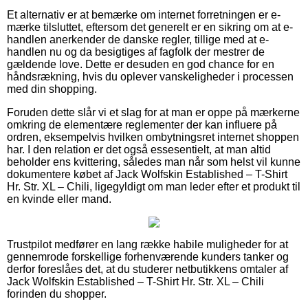
Et alternativ er at bemærke om internet forretningen er e-
mærke tilsluttet, eftersom det generelt er en sikring om at e-
handlen anerkender de danske regler, tillige med at e-
handlen nu og da besigtiges af fagfolk der mestrer de
gældende love. Dette er desuden en god chance for en
håndsrækning, hvis du oplever vanskeligheder i processen
med din shopping.
Foruden dette slår vi et slag for at man er oppe på mærkerne
omkring de elementære reglementer der kan influere på
ordren, eksempelvis hvilken ombytningsret internet shoppen
har. I den relation er det også essesentielt, at man altid
beholder ens kvittering, således man når som helst vil kunne
dokumentere købet af Jack Wolfskin Established – T-Shirt
Hr. Str. XL – Chili, ligegyldigt om man leder efter et produkt til
en kvinde eller mand.
Trustpilot medfører en lang række habile muligheder for at
gennemrode forskellige forhenværende kunders tanker og
derfor foreslåes det, at du studerer netbutikkens omtaler af
Jack Wolfskin Established – T-Shirt Hr. Str. XL – Chili
forinden du shopper.