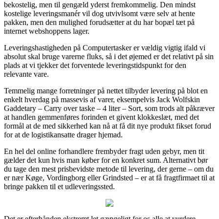
bekostelig, men til gengæld yderst fremkommelig. Den mindst
kostelige leveringsmanér vil dog utvivlsomt være selv at hente
pakken, men den mulighed forudsætter at du har bopæl tæt på
internet webshoppens lager.
Leveringshastigheden på Computertasker er vældig vigtig ifald vi
absolut skal bruge varerne fluks, så i det øjemed er det relativt på sin
plads at vi tjekker det forventede leveringstidspunkt for den
relevante vare.
Temmelig mange forretninger på nettet tilbyder levering på blot en
enkelt hverdag på massevis af varer, eksempelvis Jack Wolfskin
Gaddetary – Carry over taske – 4 liter – Sort, som trods alt påkræver
at handlen gemmenføres forinden et givent klokkeslæt, med det
formål at de med sikkerhed kan nå at få dit nye produkt fikset forud
for at de logistikansatte drager hjemad.
En hel del online forhandlere frembyder fragt uden gebyr, men tit
gælder det kun hvis man køber for en konkret sum. Alternativt bør
du tage den mest prisbevidste metode til levering, der gerne – om du
er nær Køge, Vordingborg eller Grindsted – er at få fragtfirmaet til at
bringe pakken til et udleveringssted.
Det er efterhånden ekstremt let gængeligt for os alle at vurdere