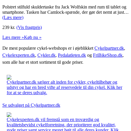
Polstret stilfuld skuldertaske fra Jack Wolfskin med rum til tablet og
smartphone. Tasken har Camlock-spænde, der gør det nemt at just…
(Læs mere)
239
kr.
(Vis fragtpris)
Læs mere »
Køb nu »
De mest populære cykel-webshops er i øjeblikket
Cykelpartner.dk
,
Cykelexperten.dk
,
Cykler.dk
,
Pedalatleten.dk
og
FriBikeShop.dk
,
som alle har et stort sortiment til gode priser.
Cykelpartner.dk sælger alt inden for cykler, cykeltilbehør og
udstyr og har en bred vifte af reservedele til din cykel. Klik her
for at se deres udvalg.
Se udvalget på Cykelpartner.dk
Cykelexperten.dk vil fremstå som en troværdig og
kvalitetsbevidst cykelforretning, der prioriterer god kvalitet,
gode priser samt service meget højt til alle deres kunder. Klik