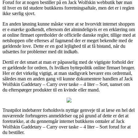
Forud for at nogen bestiller på en Jack Wolfskin webbutik bør man
til hver en tid studere butikkens forretningsaftale, men det er i reglen
ikke særlig sjovt.
En anden løsning kunne måske være at se hvorvidt internet shoppen
er e-mærke godkendt, eftersom det almindeligvis er en erklæring om
at online firmaet opretholder de officielle danske regler, tillige med at
netshoppen ofte efterses af fagmænd der er meget bekendte med de
gældende love. Dette er en god lejlighed til at få bistand, når du
udsættes for problemer med dit indkøb.
Dertil er det smart at man er påpasselig med de vigtigste forhold der
er gældende for ordren, fx hvilken byttepolitik online firmaet bruger.
Her er det virkelig vigtigt, at man stadigvæk bevarer ens ordremail,
således man en anden gang vil kunne dokumentere handlen af Jack
Wolfskin Gaddetary – Carry over taske – 4 liter – Sort, uanset om
du efterspørger produkter til en kvinde eller mand.
Trustpilot indebærer forholdsvis nyttige genveje til at læse en hel del
nuværende forbrugeres anmeldelser og på grund af dette er det at
foretrække, at du gennemgår internet butikkens omtaler af Jack
Wolfskin Gaddetary – Carry over taske – 4 liter – Sort forud for at
du bestiller.