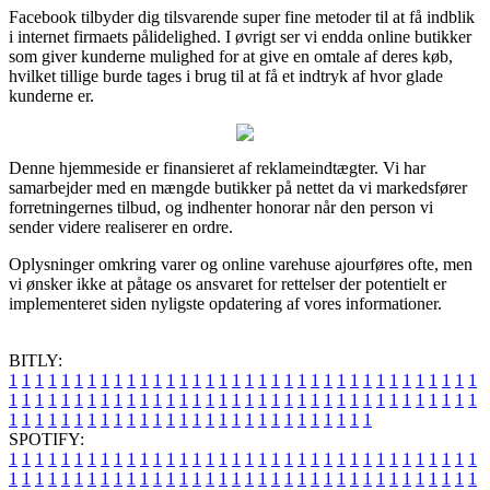
Facebook tilbyder dig tilsvarende super fine metoder til at få indblik
i internet firmaets pålidelighed. I øvrigt ser vi endda online butikker
som giver kunderne mulighed for at give en omtale af deres køb,
hvilket tillige burde tages i brug til at få et indtryk af hvor glade
kunderne er.
Denne hjemmeside er finansieret af reklameindtægter. Vi har
samarbejder med en mængde butikker på nettet da vi markedsfører
forretningernes tilbud, og indhenter honorar når den person vi
sender videre realiserer en ordre.
Oplysninger omkring varer og online varehuse ajourføres ofte, men
vi ønsker ikke at påtage os ansvaret for rettelser der potentielt er
implementeret siden nyligste opdatering af vores informationer.
BITLY:
1
1
1
1
1
1
1
1
1
1
1
1
1
1
1
1
1
1
1
1
1
1
1
1
1
1
1
1
1
1
1
1
1
1
1
1
1
1
1
1
1
1
1
1
1
1
1
1
1
1
1
1
1
1
1
1
1
1
1
1
1
1
1
1
1
1
1
1
1
1
1
1
1
1
1
1
1
1
1
1
1
1
1
1
1
1
1
1
1
1
1
1
1
1
1
1
1
1
1
1
SPOTIFY:
1
1
1
1
1
1
1
1
1
1
1
1
1
1
1
1
1
1
1
1
1
1
1
1
1
1
1
1
1
1
1
1
1
1
1
1
1
1
1
1
1
1
1
1
1
1
1
1
1
1
1
1
1
1
1
1
1
1
1
1
1
1
1
1
1
1
1
1
1
1
1
1