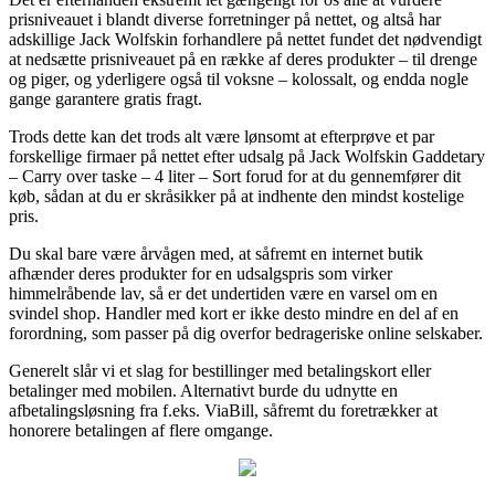
prisniveauet i blandt diverse forretninger på nettet, og altså har
adskillige Jack Wolfskin forhandlere på nettet fundet det nødvendigt
at nedsætte prisniveauet på en række af deres produkter – til drenge
og piger, og yderligere også til voksne – kolossalt, og endda nogle
gange garantere gratis fragt.
Trods dette kan det trods alt være lønsomt at efterprøve et par
forskellige firmaer på nettet efter udsalg på Jack Wolfskin Gaddetary
– Carry over taske – 4 liter – Sort forud for at du gennemfører dit
køb, sådan at du er skråsikker på at indhente den mindst kostelige
pris.
Du skal bare være årvågen med, at såfremt en internet butik
afhænder deres produkter for en udsalgspris som virker
himmelråbende lav, så er det undertiden være en varsel om en
svindel shop. Handler med kort er ikke desto mindre en del af en
forordning, som passer på dig overfor bedrageriske online selskaber.
Generelt slår vi et slag for bestillinger med betalingskort eller
betalinger med mobilen. Alternativt burde du udnytte en
afbetalingsløsning fra f.eks. ViaBill, såfremt du foretrækker at
honorere betalingen af flere omgange.