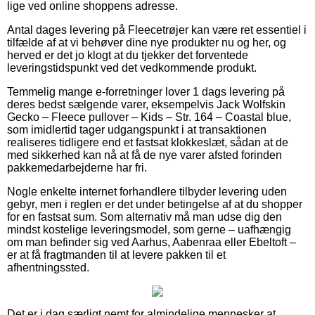
lige ved online shoppens adresse.
Antal dages levering på Fleecetrøjer kan være ret essentiel i
tilfælde af at vi behøver dine nye produkter nu og her, og
herved er det jo klogt at du tjekker det forventede
leveringstidspunkt ved det vedkommende produkt.
Temmelig mange e-forretninger lover 1 dags levering på
deres bedst sælgende varer, eksempelvis Jack Wolfskin
Gecko – Fleece pullover – Kids – Str. 164 – Coastal blue,
som imidlertid tager udgangspunkt i at transaktionen
realiseres tidligere end et fastsat klokkeslæt, sådan at de
med sikkerhed kan nå at få de nye varer afsted forinden
pakkemedarbejderne har fri.
Nogle enkelte internet forhandlere tilbyder levering uden
gebyr, men i reglen er det under betingelse af at du shopper
for en fastsat sum. Som alternativ må man udse dig den
mindst kostelige leveringsmodel, som gerne – uafhængig
om man befinder sig ved Aarhus, Aabenraa eller Ebeltoft –
er at få fragtmanden til at levere pakken til et
afhentningssted.
Det er i dag særligt nemt for almindelige mennesker at