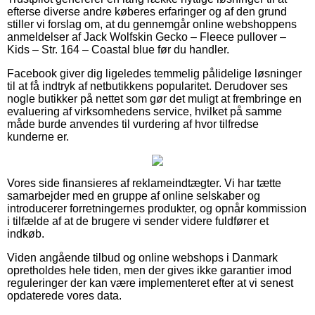
efterse diverse andre køberes erfaringer og af den grund
stiller vi forslag om, at du gennemgår online webshoppens
anmeldelser af Jack Wolfskin Gecko – Fleece pullover –
Kids – Str. 164 – Coastal blue før du handler.
Facebook giver dig ligeledes temmelig pålidelige løsninger
til at få indtryk af netbutikkens popularitet. Derudover ses
nogle butikker på nettet som gør det muligt at frembringe en
evaluering af virksomhedens service, hvilket på samme
måde burde anvendes til vurdering af hvor tilfredse
kunderne er.
Vores side finansieres af reklameindtægter. Vi har tætte
samarbejder med en gruppe af online selskaber og
introducerer forretningernes produkter, og opnår kommission
i tilfælde af at de brugere vi sender videre fuldfører et
indkøb.
Viden angående tilbud og online webshops i Danmark
opretholdes hele tiden, men der gives ikke garantier imod
reguleringer der kan være implementeret efter at vi senest
opdaterede vores data.