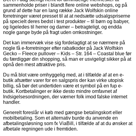
sammenholde priser i blandt flere online webshops, og på
grund af dette har en lang række Jack Wolfskin online
forretninger været presset til at at nedsætte udsalgspriserne
på specielt deres bedst i test produkter – til børn og babyer,
og ligeledes til herrer og damer – betragteligt, og endda
nogle gange byde på fragt uden omkostninger.
Det kan immervæk vise sig fordelagtigt at se nærmere på
nogle få e-forretninger efter rabatkoder på Jack Wolfskin
Gecko – Fleece pullover – Kids – Str. 164 – Coastal blue før
du færdiggør din shopping, så man er usvigeligt sikker på at
opnå den mest attraktive pris.
Du må blot være omhyggelig med, at i tilfælde af at en e-
butik afsætter varer for en salgspris der kan virke utopisk
billig, så bør det undertiden være et symbol på en fup e-
butik. Kortbetalinger er ikke desto mindre omfavnet af
Indsigelsesordningen, der værner folk imod falske internet
handler.
Generelt foreslår vi køb med gængse betalingskort eller
mobilbetaling. Som et alternativ burde du anvende en
afbetalingsløsning som fx ViaBill, i tilfælde af at du ønsker at
afbetale regningen ude i fremtiden.