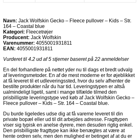
Navn:
Jack Wolfskin Gecko – Fleece pullover – Kids – Str.
164 – Coastal blue
Kategori:
Fleecetrøjer
Producent:
Jack Wolfskin
Varenummer:
4055001931811
EAN:
4055001931811
Vurderet til
4.2
ud af 5 stjerner baseret på
22
anmeldelser
En del forhandlere på nettet yder nu til dags et bredt udvalg
af leveringsmetoder. En af de mest moderne er for øjeblikket
at få leveret til et udleveringssted, hvor du selv afhenter de
bestilte produkter når du har tid. Leveringstypen er altså
ualmindeligt ligetil, samt i mange tilfælde tilmed den
prisbilligste leveringstype ved køb af Jack Wolfskin Gecko –
Fleece pullover – Kids – Str. 164 – Coastal blue.
Du burde ligeledes udse dig at få varerne leveret til din
private bopæl eller ud til dit arbejdes adresse. Fragttypen
viser sig typisk en anelse dyrere, men desuden rigtig enkel.
Den prisbilligste fragttype kan ikke benægtes at være at
hente ordren selv, men den mulighed er betinget af at du er