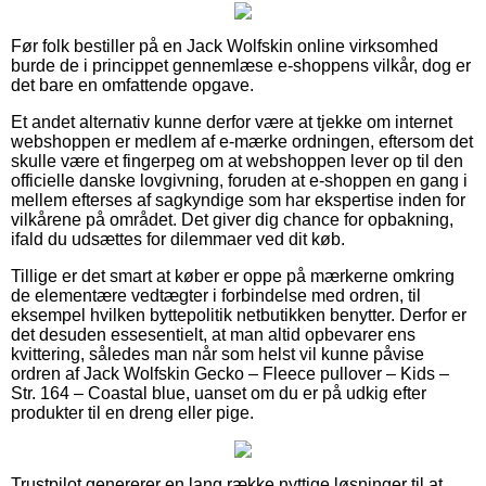
Før folk bestiller på en Jack Wolfskin online virksomhed
burde de i princippet gennemlæse e-shoppens vilkår, dog er
det bare en omfattende opgave.
Et andet alternativ kunne derfor være at tjekke om internet
webshoppen er medlem af e-mærke ordningen, eftersom det
skulle være et fingerpeg om at webshoppen lever op til den
officielle danske lovgivning, foruden at e-shoppen en gang i
mellem efterses af sagkyndige som har ekspertise inden for
vilkårene på området. Det giver dig chance for opbakning,
ifald du udsættes for dilemmaer ved dit køb.
Tillige er det smart at køber er oppe på mærkerne omkring
de elementære vedtægter i forbindelse med ordren, til
eksempel hvilken byttepolitik netbutikken benytter. Derfor er
det desuden essesentielt, at man altid opbevarer ens
kvittering, således man når som helst vil kunne påvise
ordren af Jack Wolfskin Gecko – Fleece pullover – Kids –
Str. 164 – Coastal blue, uanset om du er på udkig efter
produkter til en dreng eller pige.
Trustpilot genererer en lang række nyttige løsninger til at