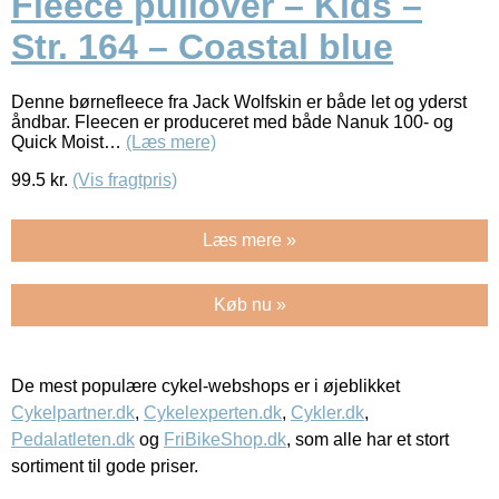
Fleece pullover – Kids –
Str. 164 – Coastal blue
Denne børnefleece fra Jack Wolfskin er både let og yderst
åndbar. Fleecen er produceret med både Nanuk 100- og
Quick Moist…
(Læs mere)
99.5
kr.
(Vis fragtpris)
Læs mere »
Køb nu »
De mest populære cykel-webshops er i øjeblikket
Cykelpartner.dk
,
Cykelexperten.dk
,
Cykler.dk
,
Pedalatleten.dk
og
FriBikeShop.dk
, som alle har et stort
sortiment til gode priser.