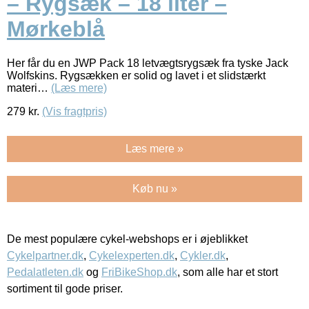
– Rygsæk – 18 liter –
Mørkeblå
Her får du en JWP Pack 18 letvægtsrygsæk fra tyske Jack
Wolfskins. Rygsækken er solid og lavet i et slidstærkt
materi…
(Læs mere)
279
kr.
(Vis fragtpris)
Læs mere »
Køb nu »
De mest populære cykel-webshops er i øjeblikket
Cykelpartner.dk
,
Cykelexperten.dk
,
Cykler.dk
,
Pedalatleten.dk
og
FriBikeShop.dk
, som alle har et stort
sortiment til gode priser.