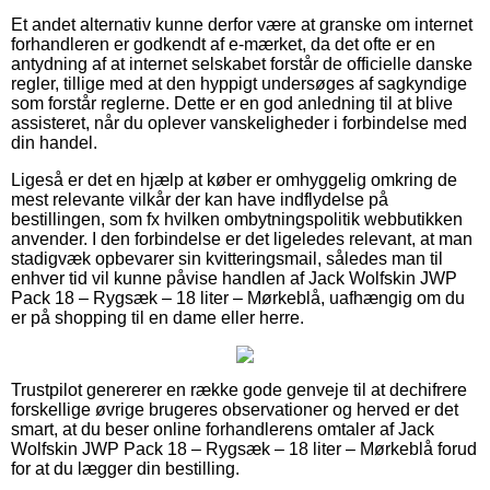
Et andet alternativ kunne derfor være at granske om internet
forhandleren er godkendt af e-mærket, da det ofte er en
antydning af at internet selskabet forstår de officielle danske
regler, tillige med at den hyppigt undersøges af sagkyndige
som forstår reglerne. Dette er en god anledning til at blive
assisteret, når du oplever vanskeligheder i forbindelse med
din handel.
Ligeså er det en hjælp at køber er omhyggelig omkring de
mest relevante vilkår der kan have indflydelse på
bestillingen, som fx hvilken ombytningspolitik webbutikken
anvender. I den forbindelse er det ligeledes relevant, at man
stadigvæk opbevarer sin kvitteringsmail, således man til
enhver tid vil kunne påvise handlen af Jack Wolfskin JWP
Pack 18 – Rygsæk – 18 liter – Mørkeblå, uafhængig om du
er på shopping til en dame eller herre.
Trustpilot genererer en række gode genveje til at dechifrere
forskellige øvrige brugeres observationer og herved er det
smart, at du beser online forhandlerens omtaler af Jack
Wolfskin JWP Pack 18 – Rygsæk – 18 liter – Mørkeblå forud
for at du lægger din bestilling.