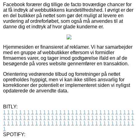
Facebook forærer dig tillige de facto troværdige chancer for
at få indtryk af webbutikkens kundetilfredshed. I øvrigt er der
en del butikker på nettet som gør det muligt at levere en
vurdering af ordreforløbet, som også må anvendes til at
danne dig et indtryk af hvor glade kunderne er.
Hjemmesiden er finansieret af reklamer. Vi har samarbejder
med en gruppe af webbutikker eftersom vi formidler
firmaernes varer, og tager imod godtgørelse ifald en af de
besøgende på vores website gennemfører en transaktion.
Orientering vedrørende tilbud og forretninger på nettet
opretholdes hyppigt, men vi kan ikke stilles ansvarlig for
korrektioner der potentielt er implementeret siden vi nyligst
opdaterede de anvendte data.
BITLY:
1
1
1
1
1
1
1
1
1
1
1
1
1
1
1
1
1
1
1
1
1
1
1
1
1
1
1
1
1
1
1
1
1
1
1
1
1
1
1
1
1
1
1
1
1
1
1
1
1
1
1
1
1
1
1
1
1
1
1
1
1
1
1
1
1
1
1
1
1
1
1
1
1
1
1
1
1
1
1
1
1
1
1
1
1
1
1
1
1
1
1
1
1
1
1
1
1
1
1
1
SPOTIFY: