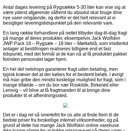
Antal dages levering på Rygsække 5-30 liter kan vise sig at
være yderst afgørende såfremt du absolut skal bruge dine
nye varer omgående, og derfor er det helt relevant at vi
besigtiger leveringstidspunktet på den relevante vare.
En lang række forhandlere på nettet tilbyder dag-til-dag fragt
på mange af deres produkter, eksempelvis Jack Wolfskin
JWP Pack 18 – Rygsæk – 18 liter – Mørkeblå, som imidlertid
antager at bestillingen realiseres tidligere end et fast
tidspunkt, med det formål at de kan nå at få produktet pakket
forinden personalet tager hjem.
En hel del netshops garanterer fragt uden betaling, men
typisk kræver det at der købes for et bestemt beløb. I øvrigt
må man gribe den mindst kostelige mulighed for fragt, som i
mange tilfælde – om du bor nær Roskilde, Birkerød eller
Lemvig – vil blive at få fragtmanden til at bringe dine
produkter til et afhentningssted.
Det er i dag ret så smertefrit for os alle at finde frem til de
bedste priser fra forskellige internet virksomheder, og på
grund af dette har mange Jack Wolfskin online varehuse
ikke kunne slippe for at trykke prisniveauet på deres varer –