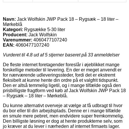
Navn:
Jack Wolfskin JWP Pack 18 – Rygsæk – 18 liter –
Mørkeblå
Kategori:
Rygsække 5-30 liter
Producent:
Jack Wolfskin
Varenummer:
4060477107240
EAN:
4060477107240
Vurderet til
4.8
ud af 5 stjerner baseret på
33
anmeldelser
De fleste internet foretagender foreslår i øjeblikket mange
forskellige metoder til levering. En der er meget anvendt er
for nærværende udleveringssteder, fordi det er ekstremt
fleksibelt at kunne hente din ordre på et valgfrit tidspunkt.
Den er altså temmelig ligetil, og i mange tilfælde også den
prisbilligste fragtform ved køb af Jack Wolfskin JWP Pack 18
– Rygsæk – 18 liter – Mørkeblå.
Du kunne alternativt overveje at vælge at få udbragt til hvor
du bor eller til din arbejdsplads. Denne er i mange tilfælde
en smule mere pebret, men endvidere super fremkommelig.
Den billigste løsning er dog at hente produkterne selv, som
jo kræver at du lever i nærheden af internet firmaets lager.