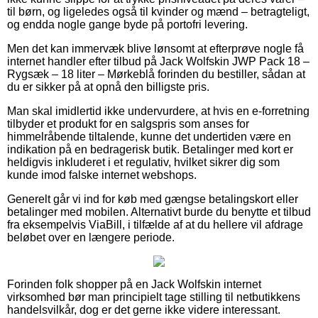
til børn, og ligeledes også til kvinder og mænd – betragteligt,
og endda nogle gange byde på portofri levering.
Men det kan immervæk blive lønsomt at efterprøve nogle få
internet handler efter tilbud på Jack Wolfskin JWP Pack 18 –
Rygsæk – 18 liter – Mørkeblå forinden du bestiller, sådan at
du er sikker på at opnå den billigste pris.
Man skal imidlertid ikke undervurdere, at hvis en e-forretning
tilbyder et produkt for en salgspris som anses for
himmelråbende tiltalende, kunne det undertiden være en
indikation på en bedragerisk butik. Betalinger med kort er
heldigvis inkluderet i et regulativ, hvilket sikrer dig som
kunde imod falske internet webshops.
Generelt går vi ind for køb med gængse betalingskort eller
betalinger med mobilen. Alternativt burde du benytte et tilbud
fra eksempelvis ViaBill, i tilfælde af at du hellere vil afdrage
beløbet over en længere periode.
Forinden folk shopper på en Jack Wolfskin internet
virksomhed bør man principielt tage stilling til netbutikkens
handelsvilkår, dog er det gerne ikke videre interessant.