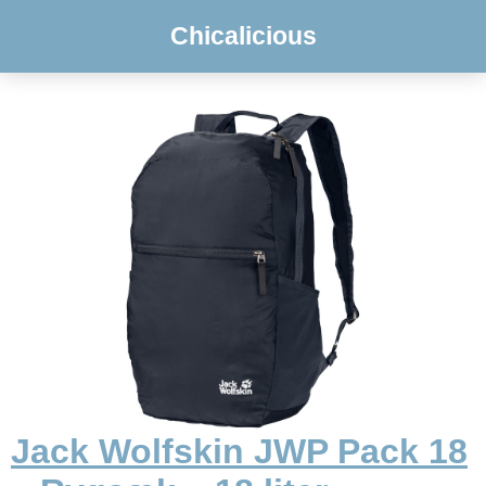
Chicalicious
Jack Wolfskin JWP Pack 18