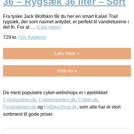
36 – Rygsæk 36 liter – Sort
Fra tyske Jack Wolfskin får du her en smart Kalari Trail
rygsæk, der som navnet antyder, er perfekt til vandreturene i
det fri. For at …
(Læs mere)
729
kr.
(Vis fragtpris)
Læs mere »
Køb nu »
De mest populære cykel-webshops er i øjeblikket
Cykelpartner.dk
,
Cykelexperten.dk
,
Cykler.dk
,
Pedalatleten.dk
og
FriBikeShop.dk
, som alle har et stort
sortiment til gode priser.