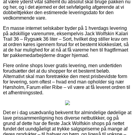
at være yderst vital såfremt du absolut skal bruge pakken nu
og her, og i det øjemed er det selvfølgelig afgørende at vi
dobbelttjekker den estimerede leveringsdato for den
vedkommende vare.
En masse internet selskaber byder på 1 hverdags levering
på adskillige varenumre, eksempelvis Jack Wolfskin Kalari
Trail 36 – Rygsæk 36 liter – Sort, hvilket dog stiller krav om
at ordren køres igennem forud for et bestemt klokkeslæt, så
at de har mulighed for at nå at få varerne hen til fragtfirmaet
før pakkemedarbejderne drager hjemad.
Flere online shops lover gratis levering, men undertiden
forudsætter det at du shopper for et bestemt beløb.
Alternativt skal man foretrække den mest prisbevidste form
for levering, som oftest – hvad end man opholder sig nær
Hørsholm, Farum eller Ribe – vil være at få leveret ordren til
et afhentningssted.
Det er i dag usædvanlig bekvemt for almindelige dødelige at
lave prissammenligning hos diverse netbutikker, og på
grund af dette har de fleste Jack Wolfskin shops på nettet
fundet det uundgåeligt at trykke salgspriserne på mange af
deres produkter – til babyer og børn, og ligeså til voksne –