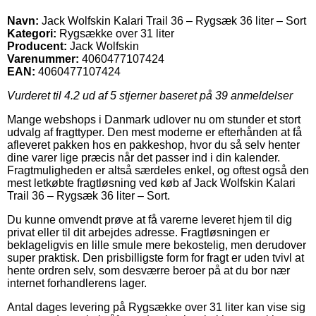
Navn:
Jack Wolfskin Kalari Trail 36 – Rygsæk 36 liter – Sort
Kategori:
Rygsække over 31 liter
Producent:
Jack Wolfskin
Varenummer:
4060477107424
EAN:
4060477107424
Vurderet til
4.2
ud af 5 stjerner baseret på
39
anmeldelser
Mange webshops i Danmark udlover nu om stunder et stort
udvalg af fragttyper. Den mest moderne er efterhånden at få
afleveret pakken hos en pakkeshop, hvor du så selv henter
dine varer lige præcis når det passer ind i din kalender.
Fragtmuligheden er altså særdeles enkel, og oftest også den
mest letkøbte fragtløsning ved køb af Jack Wolfskin Kalari
Trail 36 – Rygsæk 36 liter – Sort.
Du kunne omvendt prøve at få varerne leveret hjem til dig
privat eller til dit arbejdes adresse. Fragtløsningen er
beklageligvis en lille smule mere bekostelig, men derudover
super praktisk. Den prisbilligste form for fragt er uden tvivl at
hente ordren selv, som desværre beroer på at du bor nær
internet forhandlerens lager.
Antal dages levering på Rygsække over 31 liter kan vise sig