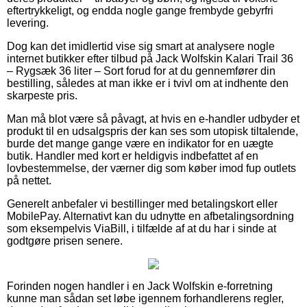
eftertrykkeligt, og endda nogle gange frembyde gebyrfri
levering.
Dog kan det imidlertid vise sig smart at analysere nogle
internet butikker efter tilbud på Jack Wolfskin Kalari Trail 36
– Rygsæk 36 liter – Sort forud for at du gennemfører din
bestilling, således at man ikke er i tvivl om at indhente den
skarpeste pris.
Man må blot være så påvagt, at hvis en e-handler udbyder et
produkt til en udsalgspris der kan ses som utopisk tiltalende,
burde det mange gange være en indikator for en uægte
butik. Handler med kort er heldigvis indbefattet af en
lovbestemmelse, der værner dig som køber imod fup outlets
på nettet.
Generelt anbefaler vi bestillinger med betalingskort eller
MobilePay. Alternativt kan du udnytte en afbetalingsordning
som eksempelvis ViaBill, i tilfælde af at du har i sinde at
godtgøre prisen senere.
Forinden nogen handler i en Jack Wolfskin e-forretning
kunne man sådan set løbe igennem forhandlerens regler,