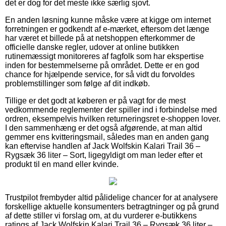
det er dog for det meste ikke særlig sjovt.
En anden løsning kunne måske være at kigge om internet
forretningen er godkendt af e-mærket, eftersom det længe
har været et billede på at netshoppen efterkommer de
officielle danske regler, udover at online butikken
rutinemæssigt monitoreres af fagfolk som har ekspertise
inden for bestemmelserne på området. Dette er en god
chance for hjælpende service, for så vidt du forvoldes
problemstillinger som følge af dit indkøb.
Tillige er det godt at køberen er på vagt for de mest
vedkommende reglementer der spiller ind i forbindelse med
ordren, eksempelvis hvilken returneringsret e-shoppen lover.
I den sammenhæng er det også afgørende, at man altid
gemmer ens kvitteringsmail, således man en anden gang
kan eftervise handlen af Jack Wolfskin Kalari Trail 36 –
Rygsæk 36 liter – Sort, ligegyldigt om man leder efter et
produkt til en mand eller kvinde.
Trustpilot frembyder altid pålidelige chancer for at analysere
forskellige aktuelle konsumenters betragtninger og på grund
af dette stiller vi forslag om, at du vurderer e-butikkens
ratings af Jack Wolfskin Kalari Trail 36 – Rygsæk 36 liter –