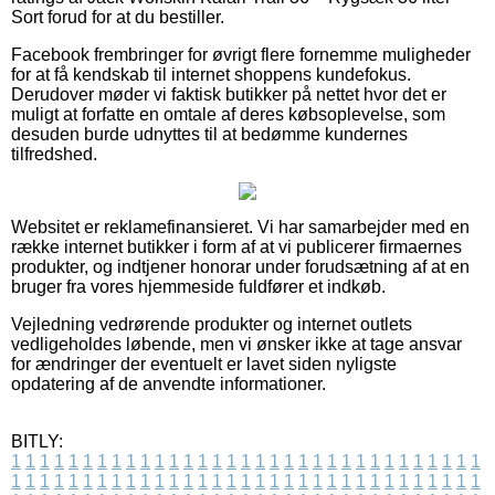
Sort forud for at du bestiller.
Facebook frembringer for øvrigt flere fornemme muligheder
for at få kendskab til internet shoppens kundefokus.
Derudover møder vi faktisk butikker på nettet hvor det er
muligt at forfatte en omtale af deres købsoplevelse, som
desuden burde udnyttes til at bedømme kundernes
tilfredshed.
Websitet er reklamefinansieret. Vi har samarbejder med en
række internet butikker i form af at vi publicerer firmaernes
produkter, og indtjener honorar under forudsætning af at en
bruger fra vores hjemmeside fuldfører et indkøb.
Vejledning vedrørende produkter og internet outlets
vedligeholdes løbende, men vi ønsker ikke at tage ansvar
for ændringer der eventuelt er lavet siden nyligste
opdatering af de anvendte informationer.
BITLY:
1
1
1
1
1
1
1
1
1
1
1
1
1
1
1
1
1
1
1
1
1
1
1
1
1
1
1
1
1
1
1
1
1
1
1
1
1
1
1
1
1
1
1
1
1
1
1
1
1
1
1
1
1
1
1
1
1
1
1
1
1
1
1
1
1
1