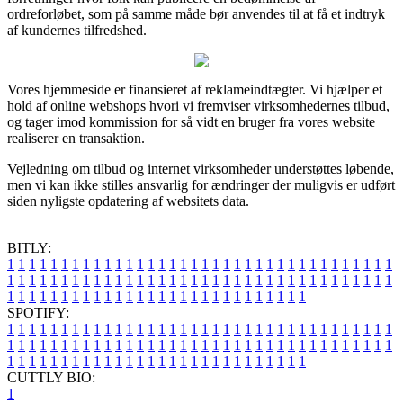
ordreforløbet, som på samme måde bør anvendes til at få et indtryk
af kundernes tilfredshed.
Vores hjemmeside er finansieret af reklameindtægter. Vi hjælper et
hold af online webshops hvori vi fremviser virksomhedernes tilbud,
og tager imod kommission for så vidt en bruger fra vores website
realiserer en transaktion.
Vejledning om tilbud og internet virksomheder understøttes løbende,
men vi kan ikke stilles ansvarlig for ændringer der muligvis er udført
siden nyligste opdatering af websitets data.
BITLY:
1
1
1
1
1
1
1
1
1
1
1
1
1
1
1
1
1
1
1
1
1
1
1
1
1
1
1
1
1
1
1
1
1
1
1
1
1
1
1
1
1
1
1
1
1
1
1
1
1
1
1
1
1
1
1
1
1
1
1
1
1
1
1
1
1
1
1
1
1
1
1
1
1
1
1
1
1
1
1
1
1
1
1
1
1
1
1
1
1
1
1
1
1
1
1
1
1
1
1
1
SPOTIFY:
1
1
1
1
1
1
1
1
1
1
1
1
1
1
1
1
1
1
1
1
1
1
1
1
1
1
1
1
1
1
1
1
1
1
1
1
1
1
1
1
1
1
1
1
1
1
1
1
1
1
1
1
1
1
1
1
1
1
1
1
1
1
1
1
1
1
1
1
1
1
1
1
1
1
1
1
1
1
1
1
1
1
1
1
1
1
1
1
1
1
1
1
1
1
1
1
1
1
1
1
CUTTLY BIO:
1