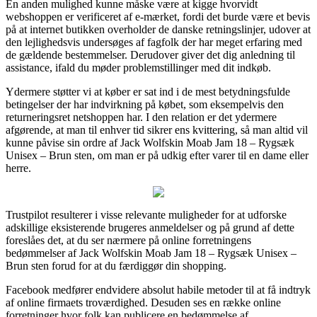
En anden mulighed kunne måske være at kigge hvorvidt
webshoppen er verificeret af e-mærket, fordi det burde være et bevis
på at internet butikken overholder de danske retningslinjer, udover at
den lejlighedsvis undersøges af fagfolk der har meget erfaring med
de gældende bestemmelser. Derudover giver det dig anledning til
assistance, ifald du møder problemstillinger med dit indkøb.
Ydermere støtter vi at køber er sat ind i de mest betydningsfulde
betingelser der har indvirkning på købet, som eksempelvis den
returneringsret netshoppen har. I den relation er det ydermere
afgørende, at man til enhver tid sikrer ens kvittering, så man altid vil
kunne påvise sin ordre af Jack Wolfskin Moab Jam 18 – Rygsæk
Unisex – Brun sten, om man er på udkig efter varer til en dame eller
herre.
Trustpilot resulterer i visse relevante muligheder for at udforske
adskillige eksisterende brugeres anmeldelser og på grund af dette
foreslåes det, at du ser nærmere på online forretningens
bedømmelser af Jack Wolfskin Moab Jam 18 – Rygsæk Unisex –
Brun sten forud for at du færdiggør din shopping.
Facebook medfører endvidere absolut habile metoder til at få indtryk
af online firmaets troværdighed. Desuden ses en række online
forretninger hvor folk kan publicere en bedømmelse af