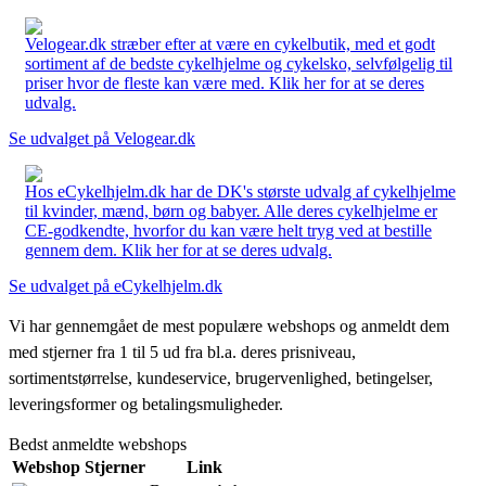
Velogear.dk stræber efter at være en cykelbutik, med et godt
sortiment af de bedste cykelhjelme og cykelsko, selvfølgelig til
priser hvor de fleste kan være med. Klik her for at se deres
udvalg.
Se udvalget på Velogear.dk
Hos eCykelhjelm.dk har de DK's største udvalg af cykelhjelme
til kvinder, mænd, børn og babyer. Alle deres cykelhjelme er
CE-godkendte, hvorfor du kan være helt tryg ved at bestille
gennem dem. Klik her for at se deres udvalg.
Se udvalget på eCykelhjelm.dk
Vi har gennemgået de mest populære webshops og anmeldt dem
med stjerner fra 1 til 5 ud fra bl.a. deres prisniveau,
sortimentstørrelse, kundeservice, brugervenlighed, betingelser,
leveringsformer og betalingsmuligheder.
Bedst anmeldte webshops
Webshop
Stjerner
Link