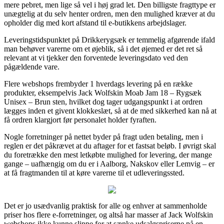
mere pebret, men lige så vel i høj grad let. Den billigste fragttype er
unægtelig at du selv henter ordren, men den mulighed kræver at du
opholder dig med kort afstand til e-butikkens arbejdslager.
Leveringstidspunktet på Drikkerygsæk er temmelig afgørende ifald
man behøver varerne om et øjeblik, så i det øjemed er det ret så
relevant at vi tjekker den forventede leveringsdato ved den
pågældende vare.
Flere webshops frembyder 1 hverdags levering på en række
produkter, eksempelvis Jack Wolfskin Moab Jam 18 – Rygsæk
Unisex – Brun sten, hvilket dog tager udgangspunkt i at ordren
lægges inden et givent klokkeslæt, så at de med sikkerhed kan nå at
få ordren klargjort før personalet holder fyraften.
Nogle forretninger på nettet byder på fragt uden betaling, men i
reglen er det påkrævet at du aftager for et fastsat beløb. I øvrigt skal
du foretrække den mest letkøbte mulighed for levering, der mange
gange – uafhængig om du er i Aalborg, Nakskov eller Lemvig – er
at få fragtmanden til at køre varerne til et udleveringssted.
Det er jo usædvanlig praktisk for alle og enhver at sammenholde
priser hos flere e-forretninger, og altså har masser af Jack Wolfskin
webshops ikke kunne slippe for at sænke udsalgspriserne på en