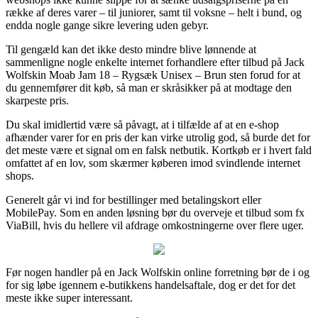
række af deres varer – til juniorer, samt til voksne – helt i bund, og
endda nogle gange sikre levering uden gebyr.
Til gengæld kan det ikke desto mindre blive lønnende at
sammenligne nogle enkelte internet forhandlere efter tilbud på Jack
Wolfskin Moab Jam 18 – Rygsæk Unisex – Brun sten forud for at
du gennemfører dit køb, så man er skråsikker på at modtage den
skarpeste pris.
Du skal imidlertid være så påvagt, at i tilfælde af at en e-shop
afhænder varer for en pris der kan virke utrolig god, så burde det for
det meste være et signal om en falsk netbutik. Kortkøb er i hvert fald
omfattet af en lov, som skærmer køberen imod svindlende internet
shops.
Generelt går vi ind for bestillinger med betalingskort eller
MobilePay. Som en anden løsning bør du overveje et tilbud som fx
ViaBill, hvis du hellere vil afdrage omkostningerne over flere uger.
Før nogen handler på en Jack Wolfskin online forretning bør de i og
for sig løbe igennem e-butikkens handelsaftale, dog er det for det
meste ikke super interessant.