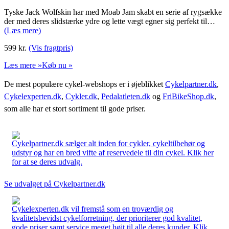
Tyske Jack Wolfskin har med Moab Jam skabt en serie af rygsække
der med deres slidstærke ydre og lette vægt egner sig perfekt til…
(Læs mere)
599
kr.
(Vis fragtpris)
Læs mere »
Køb nu »
De mest populære cykel-webshops er i øjeblikket
Cykelpartner.dk
,
Cykelexperten.dk
,
Cykler.dk
,
Pedalatleten.dk
og
FriBikeShop.dk
,
som alle har et stort sortiment til gode priser.
Cykelpartner.dk sælger alt inden for cykler, cykeltilbehør og
udstyr og har en bred vifte af reservedele til din cykel. Klik her
for at se deres udvalg.
Se udvalget på Cykelpartner.dk
Cykelexperten.dk vil fremstå som en troværdig og
kvalitetsbevidst cykelforretning, der prioriterer god kvalitet,
gode priser samt service meget højt til alle deres kunder. Klik