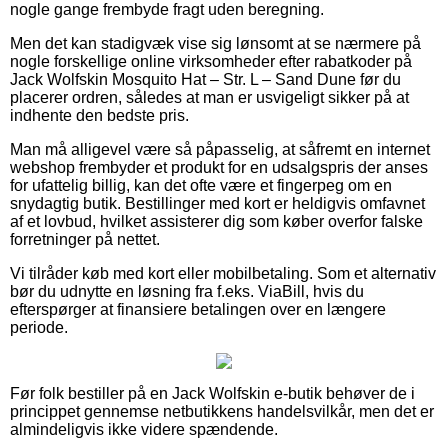
nogle gange frembyde fragt uden beregning.
Men det kan stadigvæk vise sig lønsomt at se nærmere på
nogle forskellige online virksomheder efter rabatkoder på
Jack Wolfskin Mosquito Hat – Str. L – Sand Dune før du
placerer ordren, således at man er usvigeligt sikker på at
indhente den bedste pris.
Man må alligevel være så påpasselig, at såfremt en internet
webshop frembyder et produkt for en udsalgspris der anses
for ufattelig billig, kan det ofte være et fingerpeg om en
snydagtig butik. Bestillinger med kort er heldigvis omfavnet
af et lovbud, hvilket assisterer dig som køber overfor falske
forretninger på nettet.
Vi tilråder køb med kort eller mobilbetaling. Som et alternativ
bør du udnytte en løsning fra f.eks. ViaBill, hvis du
efterspørger at finansiere betalingen over en længere
periode.
Før folk bestiller på en Jack Wolfskin e-butik behøver de i
princippet gennemse netbutikkens handelsvilkår, men det er
almindeligvis ikke videre spændende.