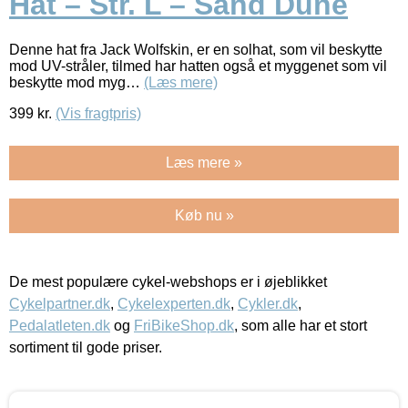
Hat – Str. L – Sand Dune
Denne hat fra Jack Wolfskin, er en solhat, som vil beskytte
mod UV-stråler, tilmed har hatten også et myggenet som vil
beskytte mod myg…
(Læs mere)
399
kr.
(Vis fragtpris)
Læs mere »
Køb nu »
De mest populære cykel-webshops er i øjeblikket
Cykelpartner.dk
,
Cykelexperten.dk
,
Cykler.dk
,
Pedalatleten.dk
og
FriBikeShop.dk
, som alle har et stort
sortiment til gode priser.