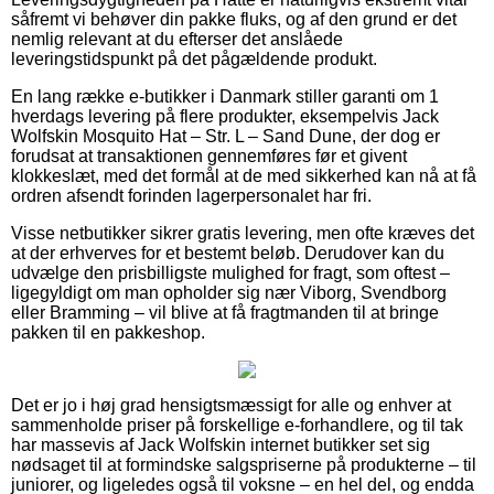
såfremt vi behøver din pakke fluks, og af den grund er det
nemlig relevant at du efterser det anslåede
leveringstidspunkt på det pågældende produkt.
En lang række e-butikker i Danmark stiller garanti om 1
hverdags levering på flere produkter, eksempelvis Jack
Wolfskin Mosquito Hat – Str. L – Sand Dune, der dog er
forudsat at transaktionen gennemføres før et givent
klokkeslæt, med det formål at de med sikkerhed kan nå at få
ordren afsendt forinden lagerpersonalet har fri.
Visse netbutikker sikrer gratis levering, men ofte kræves det
at der erhverves for et bestemt beløb. Derudover kan du
udvælge den prisbilligste mulighed for fragt, som oftest –
ligegyldigt om man opholder sig nær Viborg, Svendborg
eller Bramming – vil blive at få fragtmanden til at bringe
pakken til en pakkeshop.
Det er jo i høj grad hensigtsmæssigt for alle og enhver at
sammenholde priser på forskellige e-forhandlere, og til tak
har massevis af Jack Wolfskin internet butikker set sig
nødsaget til at formindske salgspriserne på produkterne – til
juniorer, og ligeledes også til voksne – en hel del, og endda