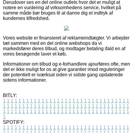
Derudover ses en del online outlets hvor det er muligt at
notere en vurdering af virksomhedens service, hvilket på
samme måde bør bruges til at danne dig et indtryk af
kundernes tilfredshed.
Vores website er finansieret af reklameindtægter. Vi arbejder
tæt sammen med en del online webshops da vi
markedsfører deres tilbud, og modtager betaling ifald en af
vores besøgende laver et køb.
Informationer om tilbud og e-forhandlere ajourføres ofte, men
det er ikke muligt for os at give garantier imod reguleringer
der potentielt er iværksat siden vi sidste gang opdaterede
sidens informationer.
BITLY:
1
1
1
1
1
1
1
1
1
1
1
1
1
1
1
1
1
1
1
1
1
1
1
1
1
1
1
1
1
1
1
1
1
1
1
1
1
1
1
1
1
1
1
1
1
1
1
1
1
1
1
1
1
1
1
1
1
1
1
1
1
1
1
1
1
1
1
1
1
1
1
1
1
1
1
1
1
1
1
1
1
1
1
1
1
1
1
1
1
1
1
1
1
1
1
1
1
1
1
1
SPOTIFY:
1
1
1
1
1
1
1
1
1
1
1
1
1
1
1
1
1
1
1
1
1
1
1
1
1
1
1
1
1
1
1
1
1
1
1
1
1
1
1
1
1
1
1
1
1
1
1
1
1
1
1
1
1
1
1
1
1
1
1
1
1
1
1
1
1
1