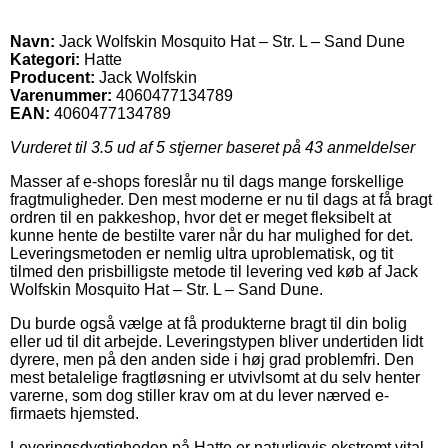
Navn:
Jack Wolfskin Mosquito Hat – Str. L – Sand Dune
Kategori:
Hatte
Producent:
Jack Wolfskin
Varenummer:
4060477134789
EAN:
4060477134789
Vurderet til
3.5
ud af 5 stjerner baseret på
43
anmeldelser
Masser af e-shops foreslår nu til dags mange forskellige
fragtmuligheder. Den mest moderne er nu til dags at få bragt
ordren til en pakkeshop, hvor det er meget fleksibelt at
kunne hente de bestilte varer når du har mulighed for det.
Leveringsmetoden er nemlig ultra uproblematisk, og tit
tilmed den prisbilligste metode til levering ved køb af Jack
Wolfskin Mosquito Hat – Str. L – Sand Dune.
Du burde også vælge at få produkterne bragt til din bolig
eller ud til dit arbejde. Leveringstypen bliver undertiden lidt
dyrere, men på den anden side i høj grad problemfri. Den
mest betalelige fragtløsning er utvivlsomt at du selv henter
varerne, som dog stiller krav om at du lever nærved e-
firmaets hjemsted.
Leveringsdygtigheden på Hatte er naturligvis ekstremt vital