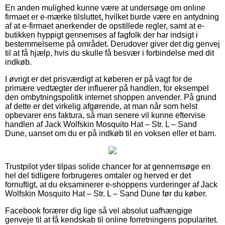
En anden mulighed kunne være at undersøge om online
firmaet er e-mærke tilsluttet, hvilket burde være en antydning
af at e-firmaet anerkender de opstillede regler, samt at e-
butikken hyppigt gennemses af fagfolk der har indsigt i
bestemmelserne på området. Derudover giver det dig genvej
til at få hjælp, hvis du skulle få besvær i forbindelse med dit
indkøb.
I øvrigt er det prisværdigt at køberen er på vagt for de
primære vedtægter der influerer på handlen, for eksempel
den ombytningspolitik internet shoppen anvender. På grund
af dette er det virkelig afgørende, at man når som helst
opbevarer ens faktura, så man senere vil kunne eftervise
handlen af Jack Wolfskin Mosquito Hat – Str. L – Sand
Dune, uanset om du er på indkøb til en voksen eller et barn.
Trustpilot yder tilpas solide chancer for at gennemsøge en
hel del tidligere forbrugeres omtaler og herved er det
fornuftigt, at du eksaminerer e-shoppens vurderinger af Jack
Wolfskin Mosquito Hat – Str. L – Sand Dune før du køber.
Facebook forærer dig lige så vel absolut uafhængige
genveje til at få kendskab til online forretningens popularitet.