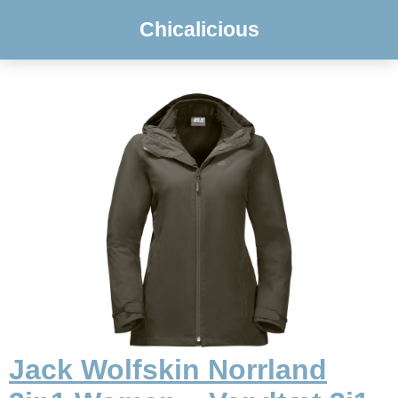
Chicalicious
Jack Wolfskin Norrland