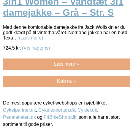
3in1 Women – Vandtæt 3i1
damejakke – Grå – Str. S
Med denne komfortable damejakke fra Jack Wolfskin er du
godt klædt på til vinterhalvåret. Norrland-jakken har en blød
Texa…
(Læs mere)
724.5
kr.
(Vis fragtpris)
Læs mere »
Køb nu »
De mest populære cykel-webshops er i øjeblikket
Cykelpartner.dk
,
Cykelexperten.dk
,
Cykler.dk
,
Pedalatleten.dk
og
FriBikeShop.dk
, som alle har et stort
sortiment til gode priser.