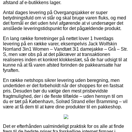
afstand af e-butikkens lager.
Antal dages levering på Overgangsjakker er super
betydningsfuld om vi står og skal bruge varen fluks, og med
det formål er det uden tvivl afgørende at vi undersøger det
anslåede leveringstidspunkt for det pågældende produkt.
En lang række forretninger på nettet lover 1 hverdags
levering på en række varer, eksempelvis Jack Wolfskin
Norrland 3in1 Women – Vandtæt 3i1 damejakke – Grå – Str.
S, men vær obs på at det påkræver at transaktionen
realiseres inden et konkret klokkeslæt, så de har udsigt til at
kunne nå at få varen afsted forinden de pakkeansatte har
fyraften.
En række netshops sikrer levering uden beregning, men
undertiden er det forbeholdt når der shoppes for en fastsat
pris. Desuden bør du vælge den mest prisbevidste
fragtmulighed, der i de fleste tilfælde – uden hensyn til om
du er tæt på København, Solrød Strand eller Bramming – vil
være at få dem til at køre dine produkter til en pakkeshop.
Det er efterhånden ualmindeligt praktisk for os alle at finde
frem til de bedste priser fra forskellige internet firmaer i