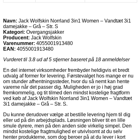
Navn:
Jack Wolfskin Norrland 3in1 Women – Vandtæt 3i1
damejakke – Grå – Str. S
Kategori:
Overgangsjakker
Producent:
Jack Wolfskin
Varenummer:
4055001913480
EAN:
4055001913480
Vurderet til
3.8
ud af 5 stjerner baseret på
18
anmeldelser
En del internet virksomheder frembyder heldigvis et bredt
udvalg af former for levering. Førstevalget hos mange er nu
om stunder afhentningssteder, hvor du så nemt kan hente
varerne når det passer dig. Muligheden er jo i høj grad
fremkommelig, og tit tilmed den mindst kostelige fragtform
ved køb af Jack Wolfskin Norrland 3in1 Women – Vandtæt
3i1 damejakke – Grå – Str. S.
Du kunne derudover vælge at bestille levering hjem til dig
eller ud på din arbejdsplads. Løsningen bliver tit en lille
smule dyrere, men på den anden side virkelig simpel. Den
mindst kostelige fragtmulighed er utvivlsomt at du selv
henter produkterne, som dog beroer på at du lever i kort