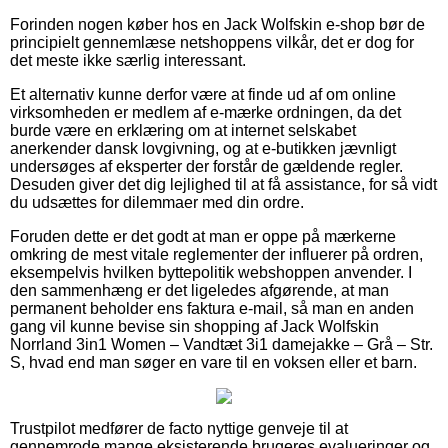
Forinden nogen køber hos en Jack Wolfskin e-shop bør de
principielt gennemlæse netshoppens vilkår, det er dog for
det meste ikke særlig interessant.
Et alternativ kunne derfor være at finde ud af om online
virksomheden er medlem af e-mærke ordningen, da det
burde være en erklæring om at internet selskabet
anerkender dansk lovgivning, og at e-butikken jævnligt
undersøges af eksperter der forstår de gældende regler.
Desuden giver det dig lejlighed til at få assistance, for så vidt
du udsættes for dilemmaer med din ordre.
Foruden dette er det godt at man er oppe på mærkerne
omkring de mest vitale reglementer der influerer på ordren,
eksempelvis hvilken byttepolitik webshoppen anvender. I
den sammenhæng er det ligeledes afgørende, at man
permanent beholder ens faktura e-mail, så man en anden
gang vil kunne bevise sin shopping af Jack Wolfskin
Norrland 3in1 Women – Vandtæt 3i1 damejakke – Grå – Str.
S, hvad end man søger en vare til en voksen eller et barn.
Trustpilot medfører de facto nyttige genveje til at
gennemrode mange eksisterende brugeres evalueringer og