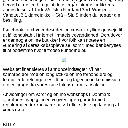
herved er det en hjælp, at du eftergår internet butikkens
anmeldelser af Jack Wolfskin Norrland 3in1 Women –
Vandtæt 3i1 damejakke – Grå – Str. S inden du lægger din
bestilling.
Facebook frembyder desuden immervæk nyttige genveje til
at få kendskab til internet firmaets troværdighed. Derudover
er der nogle online butikker hvor folk kan notere en
vurdering af deres købsoplevelse, som tilmed bør benyttes
til at bedømme hvor tilfredse kunderne er.
Websitet finansieres af annonceindtægter. Vi har
samarbejder med en lang række online forhandlere og
formidler forretningernes tilbud, og tager imod kommission
om en bruger fra vores side fuldfører en transaktion.
Anvisninger om varer og online webshops i Danmark
ajourføres hyppigt, men vi giver ingen garanti imod
reguleringer der kan være udført efter sidste opdatering af
vores data.
BITLY: