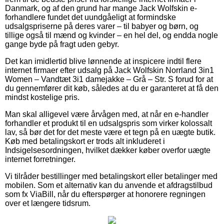
Danmark, og af den grund har mange Jack Wolfskin e-
forhandlere fundet det uundgåeligt at formindske
udsalgspriserne på deres varer – til babyer og børn, og
tillige også til mænd og kvinder – en hel del, og endda nogle
gange byde på fragt uden gebyr.
Det kan imidlertid blive lønnende at inspicere indtil flere
internet firmaer efter udsalg på Jack Wolfskin Norrland 3in1
Women – Vandtæt 3i1 damejakke – Grå – Str. S forud for at
du gennemfører dit køb, således at du er garanteret at få den
mindst kostelige pris.
Man skal alligevel være årvågen med, at når en e-handler
forhandler et produkt til en udsalgspris som virker kolossalt
lav, så bør det for det meste være et tegn på en uægte butik.
Køb med betalingskort er trods alt inkluderet i
Indsigelsesordningen, hvilket dækker køber overfor uægte
internet forretninger.
Vi tilråder bestillinger med betalingskort eller betalinger med
mobilen. Som et alternativ kan du anvende et afdragstilbud
som fx ViaBill, når du efterspørger at honorere regningen
over et længere tidsrum.